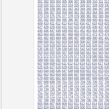
301
302
303
304
305
306
307
308
309
310
311
31
319
320
321
322
323
324
325
326
327
328
329
33
337
338
339
340
341
342
343
344
345
346
347
34
355
356
357
358
359
360
361
362
363
364
365
36
373
374
375
376
377
378
379
380
381
382
383
38
391
392
393
394
395
396
397
398
399
400
401
40
409
410
411
412
413
414
415
416
417
418
419
42
427
428
429
430
431
432
433
434
435
436
437
43
445
446
447
448
449
450
451
452
453
454
455
45
463
464
465
466
467
468
469
470
471
472
473
47
481
482
483
484
485
486
487
488
489
490
491
49
499
500
501
502
503
504
505
506
507
508
509
51
517
518
519
520
521
522
523
524
525
526
527
52
535
536
537
538
539
540
541
542
543
544
545
54
553
554
555
556
557
558
559
560
561
562
563
56
571
572
573
574
575
576
577
578
579
580
581
58
589
590
591
592
593
594
595
596
597
598
599
60
607
608
609
610
611
612
613
614
615
616
617
61
625
626
627
628
629
630
631
632
633
634
635
63
643
644
645
646
647
648
649
650
651
652
653
65
661
662
663
664
665
666
667
668
669
670
671
67
679
680
681
682
683
684
685
686
687
688
689
69
697
698
699
700
701
702
703
704
705
706
707
70
715
716
717
718
719
720
721
722
723
724
725
72
733
734
735
736
737
738
739
740
741
742
743
74
751
752
753
754
755
756
757
758
759
760
761
76
769
770
771
772
773
774
775
776
777
778
779
78
787
788
789
790
791
792
793
794
795
796
797
79
805
806
807
808
809
810
811
812
813
814
815
81
823
824
825
826
827
828
829
830
831
832
833
83