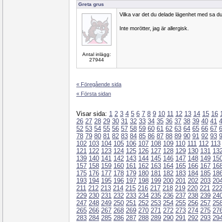
Greta grus
Vilka var det du delade lägenhet med sa d
Inte morötter, jag är allergisk.
Antal inlägg:
27944
« Föregående sida
« Första sidan
Visar sida:
1
2
3
4
5
6
7
8
9
10
11
12
13
14
15
16
26
27
28
29
30
31
32
33
34
35
36
37
38
39
40
41
52
53
54
55
56
57
58
59
60
61
62
63
64
65
66
67
78
79
80
81
82
83
84
85
86
87
88
89
90
91
92
93
102
103
104
105
106
107
108
109
110
111
112
113
121
122
123
124
125
126
127
128
129
130
131
13
139
140
141
142
143
144
145
146
147
148
149
15
157
158
159
160
161
162
163
164
165
166
167
16
175
176
177
178
179
180
181
182
183
184
185
18
193
194
195
196
197
198
199
200
201
202
203
20
211
212
213
214
215
216
217
218
219
220
221
22
229
230
231
232
233
234
235
236
237
238
239
24
247
248
249
250
251
252
253
254
255
256
257
25
265
266
267
268
269
270
271
272
273
274
275
27
283
284
285
286
287
288
289
290
291
292
293
29