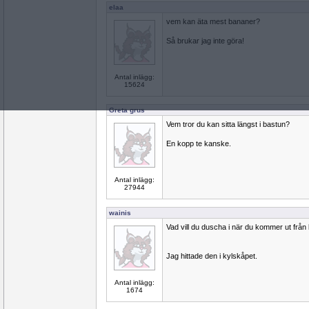
elaa
vem kan äta mest bananer?
Så brukar jag inte göra!
Antal inlägg:
15624
Greta grus
Vem tror du kan sitta längst i bastun?
En kopp te kanske.
Antal inlägg:
27944
wainis
Vad vill du duscha i när du kommer ut från
Jag hittade den i kylskåpet.
Antal inlägg:
1674