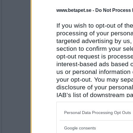
Sotfinger
När planerar ni att öppna filpaketet?
www.betapet.se -
Do Not Process 
Vi ska sjunga och lovprisa
If you wish to opt-out of the
processing of your personal
Antal inlägg:
22361
targeted advertising by us
section to confirm your sel
wainis
Vad ska ni göra när ni sitter i publiken på
opt-out request is proces
nästa år?
interest-based ads based o
Jag hatar felstavningar!
us or personal information d
Antal inlägg:
your opt-out. You may separ
1674
disclosure of your personal
Sotfinger
IAB’s list of downstream pa
vadd er dinn kåmentar till dett hära inlegge
also be disclosed by us to 
Man måste hålla färgen
Downstream Participants
th
Personal Data Processing Opt Outs
third parties.
Antal inlägg:
22361
Google consents
Please note that this web