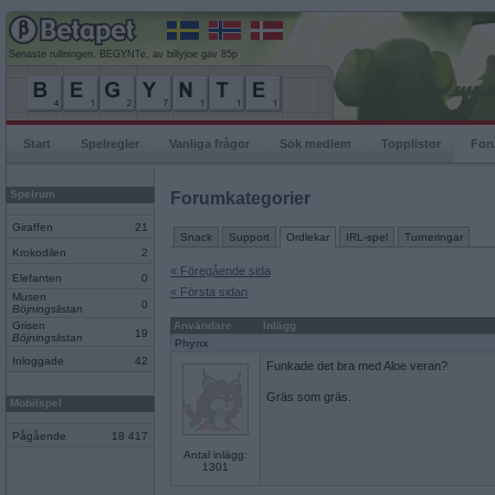
Senaste rullningen, BEGYNTe, av billyjoe gav 85p
Start
Spelregler
Vanliga frågor
Sök medlem
Topplistor
For
Spelrum
Forumkategorier
Giraffen
21
Snack
Support
Ordlekar
IRL-spel
Turneringar
Krokodilen
2
« Föregående sida
Elefanten
0
« Första sidan
Musen
0
Böjningslistan
Grisen
Användare
Inlägg
19
Böjningslistan
Phynx
Inloggade
42
Funkade det bra med Aloe veran?
Gräs som gräs.
Mobilspel
Pågående
18 417
Antal inlägg:
1301