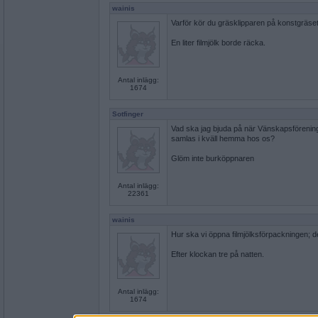
wainis
Varför kör du gräsklipparen på konstgräse
En liter filmjölk borde räcka.
Antal inlägg:
1674
Sotfinger
Vad ska jag bjuda på när Vänskapsförening
samlas i kväll hemma hos os?
Glöm inte burköppnaren
Antal inlägg:
22361
wainis
Hur ska vi öppna filmjölksförpackningen; 
Efter klockan tre på natten.
Antal inlägg:
1674