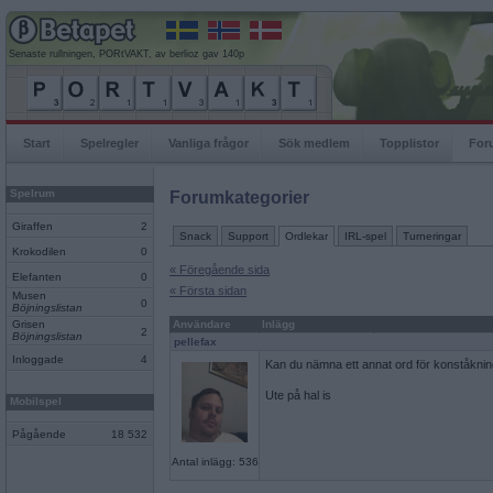
Senaste rullningen, PORtVAKT, av berlioz gav 140p
Start
Spelregler
Vanliga frågor
Sök medlem
Topplistor
For
Spelrum
Forumkategorier
Giraffen
2
Snack
Support
Ordlekar
IRL-spel
Turneringar
Krokodilen
0
« Föregående sida
Elefanten
0
« Första sidan
Musen
0
Böjningslistan
Grisen
Användare
Inlägg
2
Böjningslistan
pellefax
Inloggade
4
Kan du nämna ett annat ord för konståkni
Ute på hal is
Mobilspel
Pågående
18 532
Antal inlägg: 536