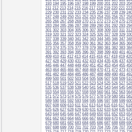
193
194
195
196
197
198
199
200
201
202
203
20
211
212
213
214
215
216
217
218
219
220
221
22
229
230
231
232
233
234
235
236
237
238
239
24
247
248
249
250
251
252
253
254
255
256
257
25
265
266
267
268
269
270
271
272
273
274
275
27
283
284
285
286
287
288
289
290
291
292
293
29
301
302
303
304
305
306
307
308
309
310
311
31
319
320
321
322
323
324
325
326
327
328
329
33
337
338
339
340
341
342
343
344
345
346
347
34
355
356
357
358
359
360
361
362
363
364
365
36
373
374
375
376
377
378
379
380
381
382
383
38
391
392
393
394
395
396
397
398
399
400
401
40
409
410
411
412
413
414
415
416
417
418
419
42
427
428
429
430
431
432
433
434
435
436
437
43
445
446
447
448
449
450
451
452
453
454
455
45
463
464
465
466
467
468
469
470
471
472
473
47
481
482
483
484
485
486
487
488
489
490
491
49
499
500
501
502
503
504
505
506
507
508
509
51
517
518
519
520
521
522
523
524
525
526
527
52
535
536
537
538
539
540
541
542
543
544
545
54
553
554
555
556
557
558
559
560
561
562
563
56
571
572
573
574
575
576
577
578
579
580
581
58
589
590
591
592
593
594
595
596
597
598
599
60
607
608
609
610
611
612
613
614
615
616
617
61
625
626
627
628
629
630
631
632
633
634
635
63
643
644
645
646
647
648
649
650
651
652
653
65
661
662
663
664
665
666
667
668
669
670
671
67
679
680
681
682
683
684
685
686
687
688
689
69
697
698
699
700
701
702
703
704
705
706
707
70
715
716
717
718
719
720
721
722
723
724
725
72