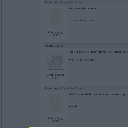
Monicare
- Ej medlem längre
Var raskade räven?
En räv bakom örat
Antal inlägg:
4523
Prärieklocka
Du har en tigerfäll på golvet, vad blir ditt 
En rejäl utskällning
Antal inlägg:
11487
Monicare
- Ej medlem längre
Vad borde alla få som inte vaccinerar sig 
Frihet
Antal inlägg:
4523