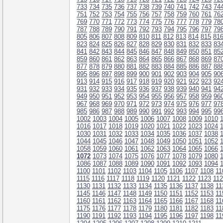
733
734
735
736
737
738
739
740
741
742
743
74
751
752
753
754
755
756
757
758
759
760
761
76
769
770
771
772
773
774
775
776
777
778
779
78
787
788
789
790
791
792
793
794
795
796
797
79
805
806
807
808
809
810
811
812
813
814
815
81
823
824
825
826
827
828
829
830
831
832
833
83
841
842
843
844
845
846
847
848
849
850
851
85
859
860
861
862
863
864
865
866
867
868
869
87
877
878
879
880
881
882
883
884
885
886
887
88
895
896
897
898
899
900
901
902
903
904
905
90
913
914
915
916
917
918
919
920
921
922
923
92
931
932
933
934
935
936
937
938
939
940
941
94
949
950
951
952
953
954
955
956
957
958
959
96
967
968
969
970
971
972
973
974
975
976
977
97
985
986
987
988
989
990
991
992
993
994
995
99
1002
1003
1004
1005
1006
1007
1008
1009
1010
1016
1017
1018
1019
1020
1021
1022
1023
1024
1030
1031
1032
1033
1034
1035
1036
1037
1038
1044
1045
1046
1047
1048
1049
1050
1051
1052
1058
1059
1060
1061
1062
1063
1064
1065
1066
1072
1073
1074
1075
1076
1077
1078
1079
1080
1086
1087
1088
1089
1090
1091
1092
1093
1094
1100
1101
1102
1103
1104
1105
1106
1107
1108
11
1115
1116
1117
1118
1119
1120
1121
1122
1123
11
1130
1131
1132
1133
1134
1135
1136
1137
1138
11
1145
1146
1147
1148
1149
1150
1151
1152
1153
11
1160
1161
1162
1163
1164
1165
1166
1167
1168
11
1175
1176
1177
1178
1179
1180
1181
1182
1183
11
1190
1191
1192
1193
1194
1195
1196
1197
1198
11