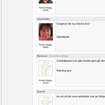
Antal inlägg:
2266
olausdotter
Fungerar din nya klocka bra?
Sälj eländet
Antal inlägg:
4960
Monicare
- Ej medlem längre
Gräsklipparen har gått sönder igen går den 
Rakning tack
Antal inlägg:
4523
åskarll
du vet väl att vissa aktiviteter kan ge håri