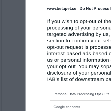
sasibi2
www.betapet.se -
Do Not Process 
Vad har du för mål i livet?
Spännande värre
If you wish to opt-out of the
processing of your personal
Antal inlägg:
targeted advertising by us
1719
section to confirm your sel
Prärieklocka
opt-out request is proces
Hur känns det varje gång du hör sagan o
interest-based ads based o
Väldigt mycket fantasi
us or personal information d
your opt-out. You may separ
Antal inlägg:
11487
disclosure of your personal
IAB’s list of downstream pa
Monicare
- Ej medlem längre
also be disclosed by us to 
Vad behövs för att lära sig Jepardy?
Downstream Participants
th
Personal Data Processing Opt Outs
third parties.
Torftigt
Antal inlägg:
Google consents
4523
Please note that this web