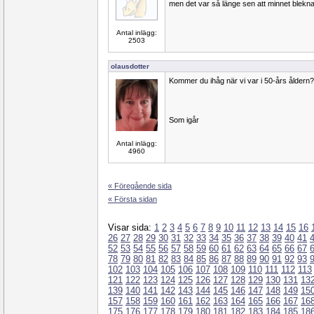
men det var så länge sen att minnet blekn
Antal inlägg:
2503
olausdotter
Kommer du ihåg när vi var i 50-års åldern?
Som igår
Antal inlägg:
4960
« Föregående sida
« Första sidan
Visar sida:
1
2
3
4
5
6
7
8
9
10
11
12
13
14
15
16
26
27
28
29
30
31
32
33
34
35
36
37
38
39
40
41
52
53
54
55
56
57
58
59
60
61
62
63
64
65
66
67
78
79
80
81
82
83
84
85
86
87
88
89
90
91
92
93
102
103
104
105
106
107
108
109
110
111
112
113
121
122
123
124
125
126
127
128
129
130
131
13
139
140
141
142
143
144
145
146
147
148
149
15
157
158
159
160
161
162
163
164
165
166
167
16
175
176
177
178
179
180
181
182
183
184
185
18