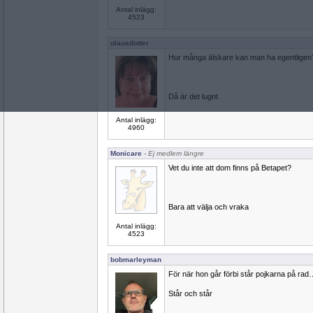
Antal inlägg:
4523
olausdotter
Hur många älskare kan man ha egentligen
Då är det lugnt
Antal inlägg:
4960
Monicare
- Ej medlem längre
Vet du inte att dom finns på Betapet?
Bara att välja och vraka
Antal inlägg:
4523
bobmarleyman
För när hon går förbi står pojkarna på rad
Står och står