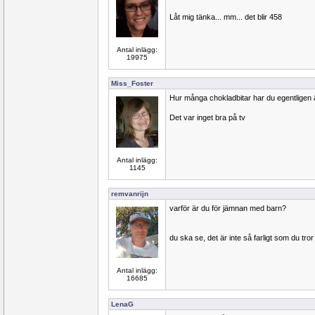
Låt mig tänka... mm... det blir 458
Antal inlägg:
19975
Miss_Foster
Hur många chokladbitar har du egentligen ä
Det var inget bra på tv
Antal inlägg:
1145
remvanrijn
varför är du för jämnan med barn?
du ska se, det är inte så farligt som du tror
Antal inlägg:
16685
LenaG