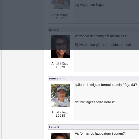
jag vågar inte fråga
Antal inlägg:
16685
LenaG
Varför blir det aldrig nåt mellan oss?
Självklart, det går hur snabbt som helst
Antal inlägg:
19975
remvanrijn
hjälper du mig att formulera min fråga då?
det blir inget spelat ikväll iaf
Antal inlägg:
16685
LenaG
Varför har du lagt datorn i ugnen?