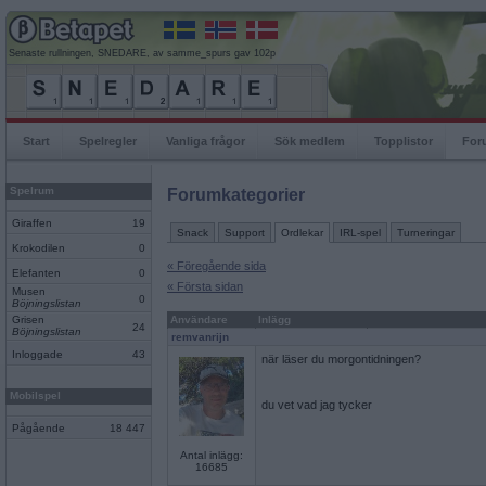
Senaste rullningen, SNEDARE, av samme_spurs gav 102p
Start
Spelregler
Vanliga frågor
Sök medlem
Topplistor
For
Spelrum
Forumkategorier
Giraffen
19
Snack
Support
Ordlekar
IRL-spel
Turneringar
Krokodilen
0
« Föregående sida
Elefanten
0
« Första sidan
Musen
0
Böjningslistan
Grisen
Användare
Inlägg
24
Böjningslistan
remvanrijn
Inloggade
43
när läser du morgontidningen?
Mobilspel
du vet vad jag tycker
Pågående
18 447
Antal inlägg:
16685