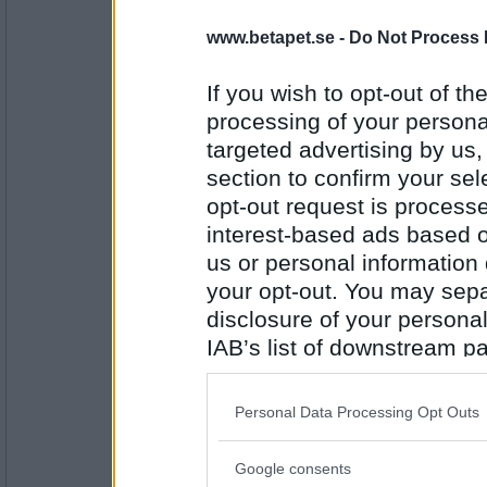
19975
www.betapet.se -
Do Not Process 
Sotfinger
vad hände med ditt körsbärsvin?
If you wish to opt-out of the
Alltid redo, som vi sa i scouterna
processing of your personal
targeted advertising by us
Antal inlägg:
22361
section to confirm your sel
opt-out request is proces
remvanrijn
interest-based ads based o
hur skall en kvinna vara i sängen?
us or personal information d
your opt-out. You may separ
det är hon som svarade så, inte jag.!
disclosure of your personal
Antal inlägg:
16685
IAB’s list of downstream pa
also be disclosed by us to 
LenaG
Downstream Participants
th
Varför vill du inte dejta mig?
Personal Data Processing Opt Outs
third parties.
En riktigt rolig tillställning
Google consents
Please note that this web