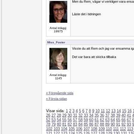
Men du Rem, vågar vi verkligen vara en
Läste det i tidningen
Antal inlägg:
19975
Miss_Foster
Visste du att Rem och jag var ensamma ig
Det var bara att skicka tillbaka
Antal inlägg:
1145
« Föregående sida
« Första sidan
Visar sida:
1
2
3
4
5
6
7
8
9
10
11
12
13
14
15
16
26
27
28
29
30
31
32
33
34
35
36
37
38
39
40
41
52
53
54
55
56
57
58
59
60
61
62
63
64
65
66
67
78
79
80
81
82
83
84
85
86
87
88
89
90
91
92
93
102
103
104
105
106
107
108
109
110
111
112
113
121
122
123
124
125
126
127
128
129
130
131
13