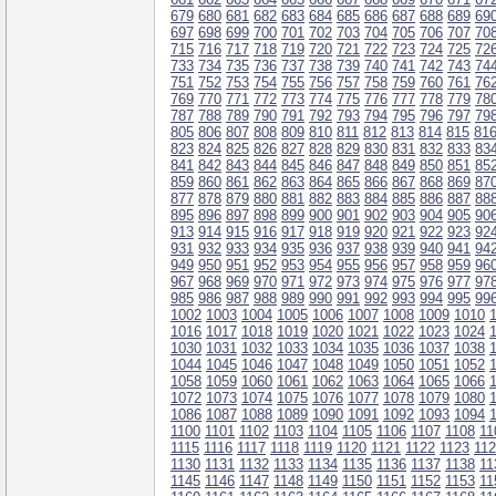
679
680
681
682
683
684
685
686
687
688
689
69
697
698
699
700
701
702
703
704
705
706
707
70
715
716
717
718
719
720
721
722
723
724
725
72
733
734
735
736
737
738
739
740
741
742
743
74
751
752
753
754
755
756
757
758
759
760
761
76
769
770
771
772
773
774
775
776
777
778
779
78
787
788
789
790
791
792
793
794
795
796
797
79
805
806
807
808
809
810
811
812
813
814
815
81
823
824
825
826
827
828
829
830
831
832
833
83
841
842
843
844
845
846
847
848
849
850
851
85
859
860
861
862
863
864
865
866
867
868
869
87
877
878
879
880
881
882
883
884
885
886
887
88
895
896
897
898
899
900
901
902
903
904
905
90
913
914
915
916
917
918
919
920
921
922
923
92
931
932
933
934
935
936
937
938
939
940
941
94
949
950
951
952
953
954
955
956
957
958
959
96
967
968
969
970
971
972
973
974
975
976
977
97
985
986
987
988
989
990
991
992
993
994
995
99
1002
1003
1004
1005
1006
1007
1008
1009
1010
1016
1017
1018
1019
1020
1021
1022
1023
1024
1030
1031
1032
1033
1034
1035
1036
1037
1038
1044
1045
1046
1047
1048
1049
1050
1051
1052
1058
1059
1060
1061
1062
1063
1064
1065
1066
1072
1073
1074
1075
1076
1077
1078
1079
1080
1086
1087
1088
1089
1090
1091
1092
1093
1094
1100
1101
1102
1103
1104
1105
1106
1107
1108
11
1115
1116
1117
1118
1119
1120
1121
1122
1123
11
1130
1131
1132
1133
1134
1135
1136
1137
1138
11
1145
1146
1147
1148
1149
1150
1151
1152
1153
11