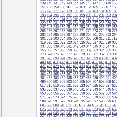
139
140
141
142
143
144
145
146
147
148
149
15
157
158
159
160
161
162
163
164
165
166
167
16
175
176
177
178
179
180
181
182
183
184
185
18
193
194
195
196
197
198
199
200
201
202
203
20
211
212
213
214
215
216
217
218
219
220
221
22
229
230
231
232
233
234
235
236
237
238
239
24
247
248
249
250
251
252
253
254
255
256
257
25
265
266
267
268
269
270
271
272
273
274
275
27
283
284
285
286
287
288
289
290
291
292
293
29
301
302
303
304
305
306
307
308
309
310
311
31
319
320
321
322
323
324
325
326
327
328
329
33
337
338
339
340
341
342
343
344
345
346
347
34
355
356
357
358
359
360
361
362
363
364
365
36
373
374
375
376
377
378
379
380
381
382
383
38
391
392
393
394
395
396
397
398
399
400
401
40
409
410
411
412
413
414
415
416
417
418
419
42
427
428
429
430
431
432
433
434
435
436
437
43
445
446
447
448
449
450
451
452
453
454
455
45
463
464
465
466
467
468
469
470
471
472
473
47
481
482
483
484
485
486
487
488
489
490
491
49
499
500
501
502
503
504
505
506
507
508
509
51
517
518
519
520
521
522
523
524
525
526
527
52
535
536
537
538
539
540
541
542
543
544
545
54
553
554
555
556
557
558
559
560
561
562
563
56
571
572
573
574
575
576
577
578
579
580
581
58
589
590
591
592
593
594
595
596
597
598
599
60
607
608
609
610
611
612
613
614
615
616
617
61
625
626
627
628
629
630
631
632
633
634
635
63
643
644
645
646
647
648
649
650
651
652
653
65
661
662
663
664
665
666
667
668
669
670
671
67