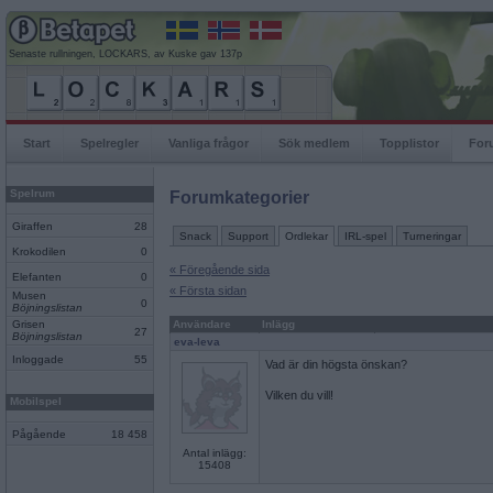
Senaste rullningen, LOCKARS, av Kuske gav 137p
Start
Spelregler
Vanliga frågor
Sök medlem
Topplistor
For
Spelrum
Forumkategorier
Giraffen
28
Snack
Support
Ordlekar
IRL-spel
Turneringar
Krokodilen
0
« Föregående sida
Elefanten
0
« Första sidan
Musen
0
Böjningslistan
Grisen
Användare
Inlägg
27
Böjningslistan
eva-leva
Inloggade
55
Vad är din högsta önskan?
Vilken du vill!
Mobilspel
Pågående
18 458
Antal inlägg:
15408