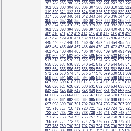
283
284
285
286
287
288
289
290
291
292
293
29
301
302
303
304
305
306
307
308
309
310
311
31
319
320
321
322
323
324
325
326
327
328
329
33
337
338
339
340
341
342
343
344
345
346
347
34
355
356
357
358
359
360
361
362
363
364
365
36
373
374
375
376
377
378
379
380
381
382
383
38
391
392
393
394
395
396
397
398
399
400
401
40
409
410
411
412
413
414
415
416
417
418
419
42
427
428
429
430
431
432
433
434
435
436
437
43
445
446
447
448
449
450
451
452
453
454
455
45
463
464
465
466
467
468
469
470
471
472
473
47
481
482
483
484
485
486
487
488
489
490
491
49
499
500
501
502
503
504
505
506
507
508
509
51
517
518
519
520
521
522
523
524
525
526
527
52
535
536
537
538
539
540
541
542
543
544
545
54
553
554
555
556
557
558
559
560
561
562
563
56
571
572
573
574
575
576
577
578
579
580
581
58
589
590
591
592
593
594
595
596
597
598
599
60
607
608
609
610
611
612
613
614
615
616
617
61
625
626
627
628
629
630
631
632
633
634
635
63
643
644
645
646
647
648
649
650
651
652
653
65
661
662
663
664
665
666
667
668
669
670
671
67
679
680
681
682
683
684
685
686
687
688
689
69
697
698
699
700
701
702
703
704
705
706
707
70
715
716
717
718
719
720
721
722
723
724
725
72
733
734
735
736
737
738
739
740
741
742
743
74
751
752
753
754
755
756
757
758
759
760
761
76
769
770
771
772
773
774
775
776
777
778
779
78
787
788
789
790
791
792
793
794
795
796
797
79
805
806
807
808
809
810
811
812
813
814
815
81