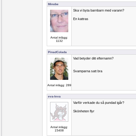
Minobe
Ska vi byta barnbarn med varann?
En kattras
Antal inlägg:
1132
PinadColada
Vad betyder ditt efternamn?
Svamparna satt bra
Antal inlägg: 289
eva-leva
Varför verkade du så pundad igår?
Skönheten flyr
Antal inlägg:
15408