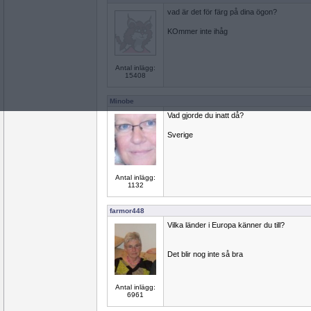
vad är det för färg på dina ögon?
KOmmer inte ihåg
Antal inlägg:
15408
Minobe
Vad gjorde du inatt då?
Sverige
Antal inlägg:
1132
farmor448
Vilka länder i Europa känner du till?
Det blir nog inte så bra
Antal inlägg:
6961