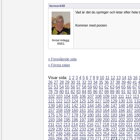
farmor448
Vad är det du springer och letar efter hela 
Kommer med posten
Antal inlägg:
6961
« Föregående sida
« Första sidan
Visar sida:
1
2
3
4
5
6
7
8
9
10
11
12
13
14
15
16
26
27
28
29
30
31
32
33
34
35
36
37
38
39
40
41
52
53
54
55
56
57
58
59
60
61
62
63
64
65
66
67
78
79
80
81
82
83
84
85
86
87
88
89
90
91
92
93
102
103
104
105
106
107
108
109
110
111
112
113
121
122
123
124
125
126
127
128
129
130
131
13
139
140
141
142
143
144
145
146
147
148
149
15
157
158
159
160
161
162
163
164
165
166
167
16
175
176
177
178
179
180
181
182
183
184
185
18
193
194
195
196
197
198
199
200
201
202
203
20
211
212
213
214
215
216
217
218
219
220
221
22
229
230
231
232
233
234
235
236
237
238
239
24
247
248
249
250
251
252
253
254
255
256
257
25
265
266
267
268
269
270
271
272
273
274
275
27