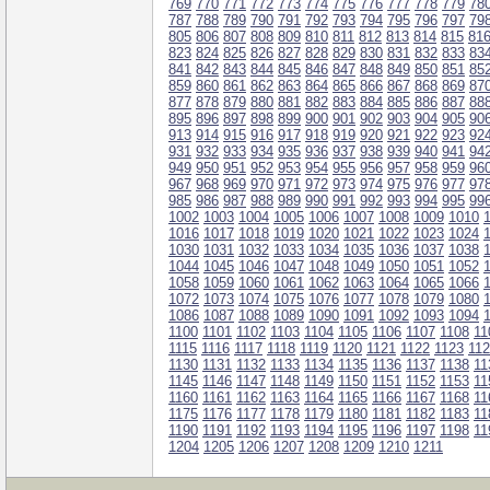
769
770
771
772
773
774
775
776
777
778
779
78
787
788
789
790
791
792
793
794
795
796
797
79
805
806
807
808
809
810
811
812
813
814
815
81
823
824
825
826
827
828
829
830
831
832
833
83
841
842
843
844
845
846
847
848
849
850
851
85
859
860
861
862
863
864
865
866
867
868
869
87
877
878
879
880
881
882
883
884
885
886
887
88
895
896
897
898
899
900
901
902
903
904
905
90
913
914
915
916
917
918
919
920
921
922
923
92
931
932
933
934
935
936
937
938
939
940
941
94
949
950
951
952
953
954
955
956
957
958
959
96
967
968
969
970
971
972
973
974
975
976
977
97
985
986
987
988
989
990
991
992
993
994
995
99
1002
1003
1004
1005
1006
1007
1008
1009
1010
1016
1017
1018
1019
1020
1021
1022
1023
1024
1030
1031
1032
1033
1034
1035
1036
1037
1038
1044
1045
1046
1047
1048
1049
1050
1051
1052
1058
1059
1060
1061
1062
1063
1064
1065
1066
1072
1073
1074
1075
1076
1077
1078
1079
1080
1086
1087
1088
1089
1090
1091
1092
1093
1094
1100
1101
1102
1103
1104
1105
1106
1107
1108
11
1115
1116
1117
1118
1119
1120
1121
1122
1123
11
1130
1131
1132
1133
1134
1135
1136
1137
1138
11
1145
1146
1147
1148
1149
1150
1151
1152
1153
11
1160
1161
1162
1163
1164
1165
1166
1167
1168
11
1175
1176
1177
1178
1179
1180
1181
1182
1183
11
1190
1191
1192
1193
1194
1195
1196
1197
1198
11
1204
1205
1206
1207
1208
1209
1210
1211