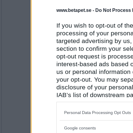
Sotfinger
www.betapet.se -
Do Not Process 
Varför kastar du SAOL i soptunnan?
Det bara väller fram
If you wish to opt-out of the
processing of your personal
Antal inlägg:
22361
targeted advertising by us
section to confirm your sel
eva-leva
opt-out request is proces
Varför skriver du så mycket smörja här?
interest-based ads based o
Det visste du inte
us or personal information d
your opt-out. You may separ
Antal inlägg:
15408
disclosure of your personal
Greta grus
IAB’s list of downstream pa
Menar du att du läser precis allt jag skrive
also be disclosed by us to 
Det är mitt helgnöje.
Downstream Participants
th
Personal Data Processing Opt Outs
third parties.
Antal inlägg:
27944
Google consents
Please note that this web