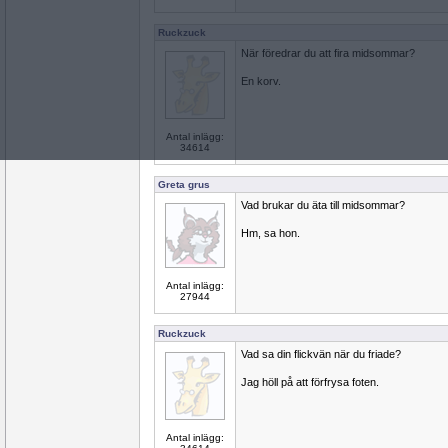
Ruckzuck
När föredrar du att fira midsommar?
En korv.
Antal inlägg:
34614
Greta grus
Vad brukar du äta till midsommar?
Hm, sa hon.
Antal inlägg:
27944
Ruckzuck
Vad sa din flickvän när du friade?
Jag höll på att förfrysa foten.
Antal inlägg: