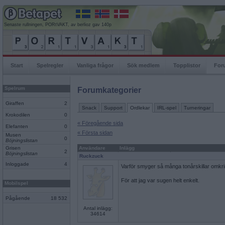
Senaste rullningen, PORtVAKT, av berlioz gav 140p
Start
Spelregler
Vanliga frågor
Sök medlem
Topplistor
For
Spelrum
Forumkategorier
Giraffen
2
Snack
Support
Ordlekar
IRL-spel
Turneringar
Krokodilen
0
« Föregående sida
Elefanten
0
« Första sidan
Musen
0
Böjningslistan
Grisen
Användare
Inlägg
2
Böjningslistan
Ruckzuck
Inloggade
4
Varför smyger så många tonårskillar omkrin
För att jag var sugen helt enkelt.
Mobilspel
Pågående
18 532
Antal inlägg:
34614