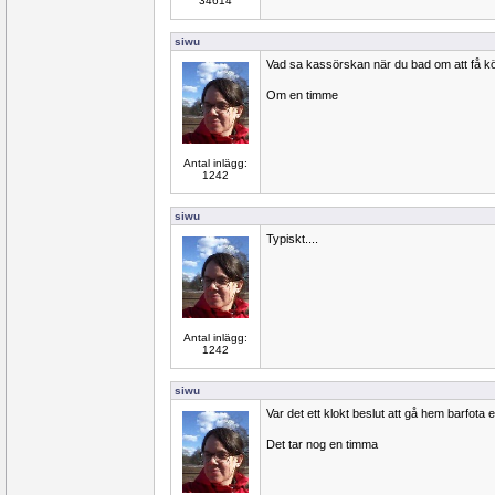
34614
siwu
Vad sa kassörskan när du bad om att få k
Om en timme
Antal inlägg:
1242
siwu
Typiskt....
Antal inlägg:
1242
siwu
Var det ett klokt beslut att gå hem barfota 
Det tar nog en timma