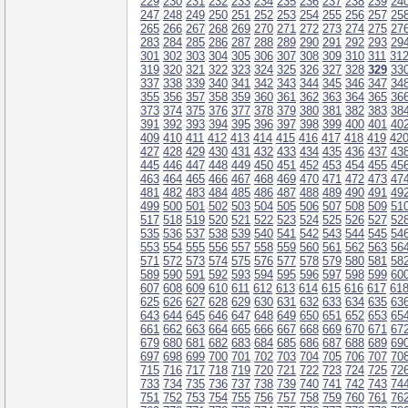
229
230
231
232
233
234
235
236
237
238
239
24
247
248
249
250
251
252
253
254
255
256
257
25
265
266
267
268
269
270
271
272
273
274
275
27
283
284
285
286
287
288
289
290
291
292
293
29
301
302
303
304
305
306
307
308
309
310
311
31
319
320
321
322
323
324
325
326
327
328
329
33
337
338
339
340
341
342
343
344
345
346
347
34
355
356
357
358
359
360
361
362
363
364
365
36
373
374
375
376
377
378
379
380
381
382
383
38
391
392
393
394
395
396
397
398
399
400
401
40
409
410
411
412
413
414
415
416
417
418
419
42
427
428
429
430
431
432
433
434
435
436
437
43
445
446
447
448
449
450
451
452
453
454
455
45
463
464
465
466
467
468
469
470
471
472
473
47
481
482
483
484
485
486
487
488
489
490
491
49
499
500
501
502
503
504
505
506
507
508
509
51
517
518
519
520
521
522
523
524
525
526
527
52
535
536
537
538
539
540
541
542
543
544
545
54
553
554
555
556
557
558
559
560
561
562
563
56
571
572
573
574
575
576
577
578
579
580
581
58
589
590
591
592
593
594
595
596
597
598
599
60
607
608
609
610
611
612
613
614
615
616
617
61
625
626
627
628
629
630
631
632
633
634
635
63
643
644
645
646
647
648
649
650
651
652
653
65
661
662
663
664
665
666
667
668
669
670
671
67
679
680
681
682
683
684
685
686
687
688
689
69
697
698
699
700
701
702
703
704
705
706
707
70
715
716
717
718
719
720
721
722
723
724
725
72
733
734
735
736
737
738
739
740
741
742
743
74
751
752
753
754
755
756
757
758
759
760
761
76