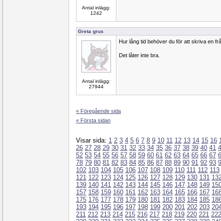
Antal inlägg:
1242
Greta grus
Hur lång tid behöver du för att skriva en frå
Det låter inte bra.
Antal inlägg:
27944
« Föregående sida
« Första sidan
Visar sida:
1
2
3
4
5
6
7
8
9
10
11
12
13
14
15
16
26
27
28
29
30
31
32
33
34
35
36
37
38
39
40
41
52
53
54
55
56
57
58
59
60
61
62
63
64
65
66
67
78
79
80
81
82
83
84
85
86
87
88
89
90
91
92
93
102
103
104
105
106
107
108
109
110
111
112
113
121
122
123
124
125
126
127
128
129
130
131
13
139
140
141
142
143
144
145
146
147
148
149
15
157
158
159
160
161
162
163
164
165
166
167
16
175
176
177
178
179
180
181
182
183
184
185
18
193
194
195
196
197
198
199
200
201
202
203
20
211
212
213
214
215
216
217
218
219
220
221
22