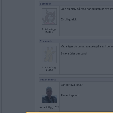
Sotfinger
Och du själv då, vad har du utanför eva-le
Ett billigt trick
Antal inlägg:
22361
Ruckzuck
Vad säger du om att anspela på sex i denn
Strax söder om Lund.
Antal inlägg:
34614
buttan-minna
Var bor eva-lena?
Finner inga ord
Antal inlägg: 624