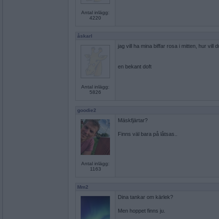
Antal inlägg:
4220
åskarl
jag vill ha mina biffar rosa i mitten, hur vill
en bekant doft
Antal inlägg:
5826
goodie2
Mäskfjärtar?
Finns väl bara på låtsas..
Antal inlägg:
1163
Mm2
Dina tankar om kärlek?
Men hoppet finns ju.