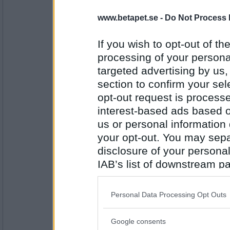
5687
www.betapet.se -
Do Not Process 
goodie2
Vad tycker du om mankinisarna o ballong
If you wish to opt-out of the
Måste nog tänka nytt..
processing of your personal
targeted advertising by us
Antal inlägg:
section to confirm your sel
1163
opt-out request is proces
pogu
interest-based ads based o
Hur blir det med tjejerna?
us or personal information d
Jag tror nog ändå vi har mer gemensamt m
your opt-out. You may separ
disclosure of your personal
Antal inlägg:
IAB’s list of downstream pa
5687
also be disclosed by us to 
remvanrijn
Downstream Participants
th
Du tycker vi låter lammköttet vara ifred?
Personal Data Processing Opt Outs
third parties.
En erfarenhet rikare
Google consents
Please note that this web