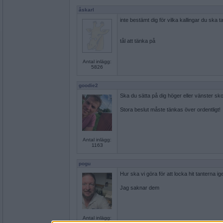
åskarl
inte bestämt dig för vilka kallingar du ska t
tål att tänka på
Antal inlägg:
5826
goodie2
Ska du sätta på dig höger eller vänster sk
Stora beslut måste tänkas över ordentligt!
Antal inlägg:
1163
pogu
Hur ska vi göra för att locka hit tanterna i
Jag saknar dem
Antal inlägg: