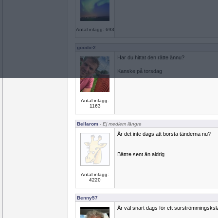
Antal inlägg: 693
goodie2
Har du hittat den rätte ännu?
Kanske på torsdag
Antal inlägg:
1163
Bellarom
- Ej medlem längre
Är det inte dags att borsta tänderna nu?
Bättre sent än aldrig
Antal inlägg:
4220
Benny57
Är väl snart dags för ett surströmmingsks