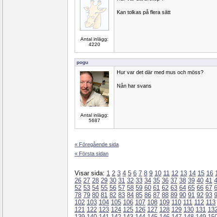
Kan tolkas på flera sätt
Antal inlägg:
4220
pogu
Hur var det där med mus och möss?
Nån har svans
Antal inlägg:
5687
« Föregående sida
« Första sidan
Visar sida:
1
2
3
4
5
6
7
8
9
10
11
12
13
14
15
16
26
27
28
29
30
31
32
33
34
35
36
37
38
39
40
41
52
53
54
55
56
57
58
59
60
61
62
63
64
65
66
67
78
79
80
81
82
83
84
85
86
87
88
89
90
91
92
93
102
103
104
105
106
107
108
109
110
111
112
113
121
122
123
124
125
126
127
128
129
130
131
13
139
140
141
142
143
144
145
146
147
148
149
15