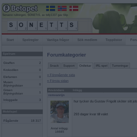
Senaste rullningen, SONETtS, av billy1337 gav 64p
Start
Spelregler
Vanliga frågor
Sök medlem
Topplistor
For
Spelrum
Forumkategorier
Giraffen
2
Snack
Support
Ordlekar
IRL-spel
Turneringar
Krokodilen
0
« Föregående sida
Elefanten
0
« Första sidan
Musen
0
Böjningslistan
Grisen
Användare
Inlägg
1
Böjningslistan
remvanrijn
Inloggade
3
hur tycker du Gustav Frigolit sköter sitt jo
Mobilspel
293 dagar kvar till valet
Pågående
18 317
Antal inlägg:
16685