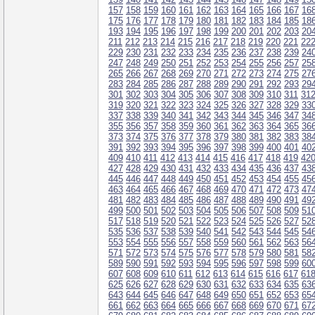
157
158
159
160
161
162
163
164
165
166
167
16
175
176
177
178
179
180
181
182
183
184
185
18
193
194
195
196
197
198
199
200
201
202
203
20
211
212
213
214
215
216
217
218
219
220
221
22
229
230
231
232
233
234
235
236
237
238
239
24
247
248
249
250
251
252
253
254
255
256
257
25
265
266
267
268
269
270
271
272
273
274
275
27
283
284
285
286
287
288
289
290
291
292
293
29
301
302
303
304
305
306
307
308
309
310
311
31
319
320
321
322
323
324
325
326
327
328
329
33
337
338
339
340
341
342
343
344
345
346
347
34
355
356
357
358
359
360
361
362
363
364
365
36
373
374
375
376
377
378
379
380
381
382
383
38
391
392
393
394
395
396
397
398
399
400
401
40
409
410
411
412
413
414
415
416
417
418
419
42
427
428
429
430
431
432
433
434
435
436
437
43
445
446
447
448
449
450
451
452
453
454
455
45
463
464
465
466
467
468
469
470
471
472
473
47
481
482
483
484
485
486
487
488
489
490
491
49
499
500
501
502
503
504
505
506
507
508
509
51
517
518
519
520
521
522
523
524
525
526
527
52
535
536
537
538
539
540
541
542
543
544
545
54
553
554
555
556
557
558
559
560
561
562
563
56
571
572
573
574
575
576
577
578
579
580
581
58
589
590
591
592
593
594
595
596
597
598
599
60
607
608
609
610
611
612
613
614
615
616
617
61
625
626
627
628
629
630
631
632
633
634
635
63
643
644
645
646
647
648
649
650
651
652
653
65
661
662
663
664
665
666
667
668
669
670
671
67