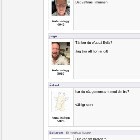
Det vattnas i munnen
Antal inlägg:
4646
pogu
Tänker du ofta på Bella?
Jag tror att hon är gift
Antal inlägg:
5687
åskarl
har du nåt gemensamt med din fru?
väldigt stort
Antal inlägg:
5826
Bellarom
- Ej medlem längre
Hur var ditt bröllop ?