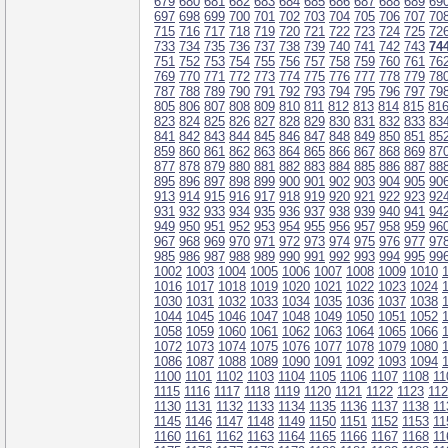
679
680
681
682
683
684
685
686
687
688
689
69
697
698
699
700
701
702
703
704
705
706
707
70
715
716
717
718
719
720
721
722
723
724
725
72
733
734
735
736
737
738
739
740
741
742
743
74
751
752
753
754
755
756
757
758
759
760
761
76
769
770
771
772
773
774
775
776
777
778
779
78
787
788
789
790
791
792
793
794
795
796
797
79
805
806
807
808
809
810
811
812
813
814
815
81
823
824
825
826
827
828
829
830
831
832
833
83
841
842
843
844
845
846
847
848
849
850
851
85
859
860
861
862
863
864
865
866
867
868
869
87
877
878
879
880
881
882
883
884
885
886
887
88
895
896
897
898
899
900
901
902
903
904
905
90
913
914
915
916
917
918
919
920
921
922
923
92
931
932
933
934
935
936
937
938
939
940
941
94
949
950
951
952
953
954
955
956
957
958
959
96
967
968
969
970
971
972
973
974
975
976
977
97
985
986
987
988
989
990
991
992
993
994
995
99
1002
1003
1004
1005
1006
1007
1008
1009
1010
1016
1017
1018
1019
1020
1021
1022
1023
1024
1030
1031
1032
1033
1034
1035
1036
1037
1038
1044
1045
1046
1047
1048
1049
1050
1051
1052
1058
1059
1060
1061
1062
1063
1064
1065
1066
1072
1073
1074
1075
1076
1077
1078
1079
1080
1086
1087
1088
1089
1090
1091
1092
1093
1094
1100
1101
1102
1103
1104
1105
1106
1107
1108
11
1115
1116
1117
1118
1119
1120
1121
1122
1123
11
1130
1131
1132
1133
1134
1135
1136
1137
1138
11
1145
1146
1147
1148
1149
1150
1151
1152
1153
11
1160
1161
1162
1163
1164
1165
1166
1167
1168
11