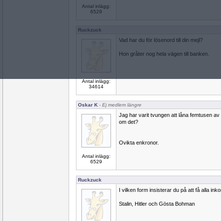
Antal inlägg:
6529
Ruckzuck
Vad har du för lösenord till din mejl?
Hon gråter nog hela vägen till banken.
Antal inlägg:
34614
Oskar K
- Ej medlem längre
Jag har varit tvungen att låna femtusen a
om det?
Ovikta enkronor.
Antal inlägg:
6529
Ruckzuck
I vilken form insisterar du på att få alla in
Stalin, Hitler och Gösta Bohman