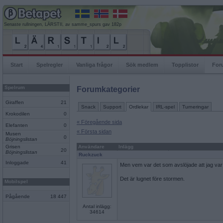
Senaste rullningen, LÄRSTIl, av samme_spurs gav 182p
Start
Spelregler
Vanliga frågor
Sök medlem
Topplistor
For
Spelrum
Forumkategorier
Giraffen
21
Snack
Support
Ordlekar
IRL-spel
Turneringar
Krokodilen
0
« Föregående sida
Elefanten
0
« Första sidan
Musen
0
Böjningslistan
Grisen
Användare
Inlägg
20
Böjningslistan
Ruckzuck
Inloggade
41
Men vem var det som avslöjade att jag var o
Det är lugnet före stormen.
Mobilspel
Pågående
18 447
Antal inlägg:
34614