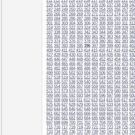
211
212
213
214
215
216
217
218
219
220
221
22
229
230
231
232
233
234
235
236
237
238
239
24
247
248
249
250
251
252
253
254
255
256
257
25
265
266
267
268
269
270
271
272
273
274
275
27
283
284
285
286
287
288
289
290
291
292
293
29
301
302
303
304
305
306
307
308
309
310
311
31
319
320
321
322
323
324
325
326
327
328
329
33
337
338
339
340
341
342
343
344
345
346
347
34
355
356
357
358
359
360
361
362
363
364
365
36
373
374
375
376
377
378
379
380
381
382
383
38
391
392
393
394
395
396
397
398
399
400
401
40
409
410
411
412
413
414
415
416
417
418
419
42
427
428
429
430
431
432
433
434
435
436
437
43
445
446
447
448
449
450
451
452
453
454
455
45
463
464
465
466
467
468
469
470
471
472
473
47
481
482
483
484
485
486
487
488
489
490
491
49
499
500
501
502
503
504
505
506
507
508
509
51
517
518
519
520
521
522
523
524
525
526
527
52
535
536
537
538
539
540
541
542
543
544
545
54
553
554
555
556
557
558
559
560
561
562
563
56
571
572
573
574
575
576
577
578
579
580
581
58
589
590
591
592
593
594
595
596
597
598
599
60
607
608
609
610
611
612
613
614
615
616
617
61
625
626
627
628
629
630
631
632
633
634
635
63
643
644
645
646
647
648
649
650
651
652
653
65
661
662
663
664
665
666
667
668
669
670
671
67
679
680
681
682
683
684
685
686
687
688
689
69
697
698
699
700
701
702
703
704
705
706
707
70
715
716
717
718
719
720
721
722
723
724
725
72
733
734
735
736
737
738
739
740
741
742
743
74