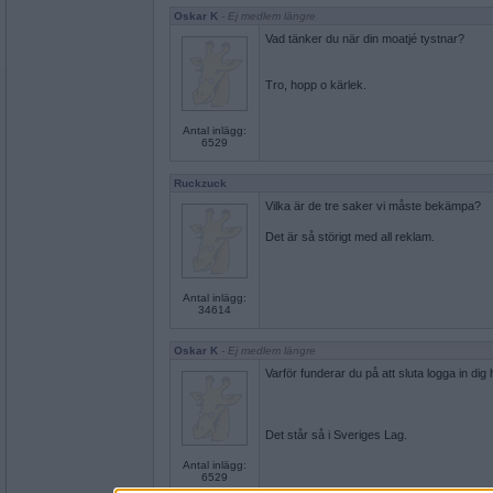
Oskar K
- Ej medlem längre
Vad tänker du när din moatjé tystnar?
Tro, hopp o kärlek.
Antal inlägg:
6529
Ruckzuck
Vilka är de tre saker vi måste bekämpa?
Det är så störigt med all reklam.
Antal inlägg:
34614
Oskar K
- Ej medlem längre
Varför funderar du på att sluta logga in dig
Det står så i Sveriges Lag.
Antal inlägg:
6529