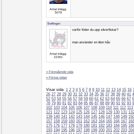
Antal inlägg:
5079
Sotfinger
varför föder du upp silverfiskar?
man använder en liten håv
Antal inlägg:
22361
« Föregående sida
« Första sidan
Visar sida:
1
2
3
4
5
6
7
8
9
10
11
12
13
14
15
16
26
27
28
29
30
31
32
33
34
35
36
37
38
39
40
41
52
53
54
55
56
57
58
59
60
61
62
63
64
65
66
67
78
79
80
81
82
83
84
85
86
87
88
89
90
91
92
93
102
103
104
105
106
107
108
109
110
111
112
113
121
122
123
124
125
126
127
128
129
130
131
13
139
140
141
142
143
144
145
146
147
148
149
15
157
158
159
160
161
162
163
164
165
166
167
16
175
176
177
178
179
180
181
182
183
184
185
18
193
194
195
196
197
198
199
200
201
202
203
20