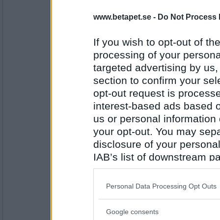
monketface
www.betapet.se -
Do Not Process 
Men snälla konstapeln, VARFÖR måste jag 
Ett fång rosor.
If you wish to opt-out of the
processing of your personal
targeted advertising by us
Antal inlägg:
1573
section to confirm your sel
Sotfinger
opt-out request is proces
Vad vill du ge till konstapeln som hindrade d
interest-based ads based o
us or personal information d
Skjut inte budbäraren
your opt-out. You may separ
Antal inlägg:
disclosure of your personal
22361
IAB’s list of downstream pa
Oskar K
- Ej medlem längre
also be disclosed by us to 
Varför ska man absolut inte beskjuta postt
Downstream Participants
th
Personal Data Processing Opt Outs
Min veckopeng.
third parties.
Google consents
Antal inlägg:
Please note that this web
6529