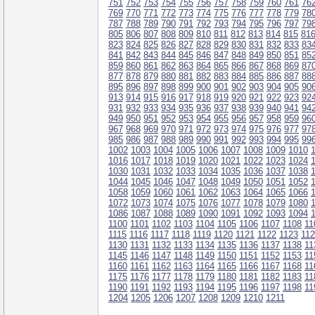
751
752
753
754
755
756
757
758
759
760
761
76
769
770
771
772
773
774
775
776
777
778
779
78
787
788
789
790
791
792
793
794
795
796
797
79
805
806
807
808
809
810
811
812
813
814
815
81
823
824
825
826
827
828
829
830
831
832
833
83
841
842
843
844
845
846
847
848
849
850
851
85
859
860
861
862
863
864
865
866
867
868
869
87
877
878
879
880
881
882
883
884
885
886
887
88
895
896
897
898
899
900
901
902
903
904
905
90
913
914
915
916
917
918
919
920
921
922
923
92
931
932
933
934
935
936
937
938
939
940
941
94
949
950
951
952
953
954
955
956
957
958
959
96
967
968
969
970
971
972
973
974
975
976
977
97
985
986
987
988
989
990
991
992
993
994
995
99
1002
1003
1004
1005
1006
1007
1008
1009
1010
1016
1017
1018
1019
1020
1021
1022
1023
1024
1030
1031
1032
1033
1034
1035
1036
1037
1038
1044
1045
1046
1047
1048
1049
1050
1051
1052
1058
1059
1060
1061
1062
1063
1064
1065
1066
1072
1073
1074
1075
1076
1077
1078
1079
1080
1086
1087
1088
1089
1090
1091
1092
1093
1094
1100
1101
1102
1103
1104
1105
1106
1107
1108
11
1115
1116
1117
1118
1119
1120
1121
1122
1123
11
1130
1131
1132
1133
1134
1135
1136
1137
1138
11
1145
1146
1147
1148
1149
1150
1151
1152
1153
11
1160
1161
1162
1163
1164
1165
1166
1167
1168
11
1175
1176
1177
1178
1179
1180
1181
1182
1183
11
1190
1191
1192
1193
1194
1195
1196
1197
1198
11
1204
1205
1206
1207
1208
1209
1210
1211