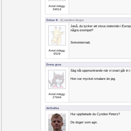
Antal inlägg:
34614
Oskar K
- Ej medlem längre
Jaså, du tycker att vissa statsmän i Europa
några exempel?
Svinvinternatt.
Antal inlägg:
6529
Greta grus
Säg nåt uppmuntrande när vi snart går in
Hon var mycket smalare än jag.
Antal inlägg:
27944
deGothia
Hur uppfattade du Cyndee Peters?
De duger som agn.