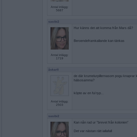
Antal inlägg:
5687
sasibi2
Hur känns det att komma från Mars då?
Beroendeframkallande kan tänkas
Antal inlägg:
1719
åskarll
de där krumelurpillernasom pogu knaprar 
hälsosamma?
köpte av en ful typ...
Antal inlägg:
2503
sasibi2
Kan nån rad ur ”brevet från kolonien”
Det var nästan rätt iallafall