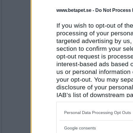
www.betapet.se -
Do Not Process 
sasibi2
Tror du att många tror att det bara är vi so
If you wish to opt-out of the
Pillemarisk
processing of your personal
targeted advertising by us
Antal inlägg:
1719
section to confirm your sel
opt-out request is proces
Monicare
- Ej medlem längre
interest-based ads based o
Vet du hur jag mår egentligen?
us or personal information d
your opt-out. You may separ
Så himla full i sjutton
disclosure of your personal
Antal inlägg:
4523
IAB’s list of downstream pa
also be disclosed by us to 
sasibi2
Hur tror du 04 orna som fyller år i juni ,oc
Downstream Participants
th
Personal Data Processing Opt Outs
third parties.
Vad tokigt !
Google consents
Please note that this web