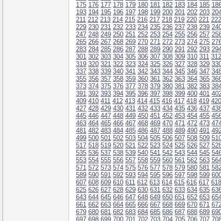
175
176
177
178
179
180
181
182
183
184
185
18
193
194
195
196
197
198
199
200
201
202
203
20
211
212
213
214
215
216
217
218
219
220
221
22
229
230
231
232
233
234
235
236
237
238
239
24
247
248
249
250
251
252
253
254
255
256
257
25
265
266
267
268
269
270
271
272
273
274
275
27
283
284
285
286
287
288
289
290
291
292
293
29
301
302
303
304
305
306
307
308
309
310
311
31
319
320
321
322
323
324
325
326
327
328
329
33
337
338
339
340
341
342
343
344
345
346
347
34
355
356
357
358
359
360
361
362
363
364
365
36
373
374
375
376
377
378
379
380
381
382
383
38
391
392
393
394
395
396
397
398
399
400
401
40
409
410
411
412
413
414
415
416
417
418
419
42
427
428
429
430
431
432
433
434
435
436
437
43
445
446
447
448
449
450
451
452
453
454
455
45
463
464
465
466
467
468
469
470
471
472
473
47
481
482
483
484
485
486
487
488
489
490
491
49
499
500
501
502
503
504
505
506
507
508
509
51
517
518
519
520
521
522
523
524
525
526
527
52
535
536
537
538
539
540
541
542
543
544
545
54
553
554
555
556
557
558
559
560
561
562
563
56
571
572
573
574
575
576
577
578
579
580
581
58
589
590
591
592
593
594
595
596
597
598
599
60
607
608
609
610
611
612
613
614
615
616
617
61
625
626
627
628
629
630
631
632
633
634
635
63
643
644
645
646
647
648
649
650
651
652
653
65
661
662
663
664
665
666
667
668
669
670
671
67
679
680
681
682
683
684
685
686
687
688
689
69
697
698
699
700
701
702
703
704
705
706
707
70