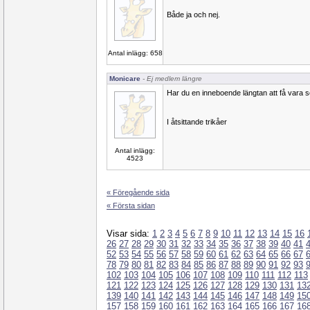
Både ja och nej.
Antal inlägg: 658
Monicare
- Ej medlem längre
Har du en inneboende längtan att få vara
I åtsittande trikåer
Antal inlägg:
4523
« Föregående sida
« Första sidan
Visar sida:
1
2
3
4
5
6
7
8
9
10
11
12
13
14
15
16
26
27
28
29
30
31
32
33
34
35
36
37
38
39
40
41
52
53
54
55
56
57
58
59
60
61
62
63
64
65
66
67
78
79
80
81
82
83
84
85
86
87
88
89
90
91
92
93
102
103
104
105
106
107
108
109
110
111
112
113
121
122
123
124
125
126
127
128
129
130
131
13
139
140
141
142
143
144
145
146
147
148
149
15
157
158
159
160
161
162
163
164
165
166
167
16