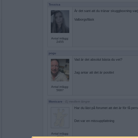
Tessica
Är det sant att du tränar skuggboxning var
Valborgsfläsk
Antal inlägg:
2455
pogu
Vad är det absolut bästa du vet?
Jag antar att det är positivt
Antal inlägg:
5687
Monicare
- Ej medlem längre
Har du läst på forumet att det är för få pe
Det var en missuppfattning
Antal inlägg:
4523