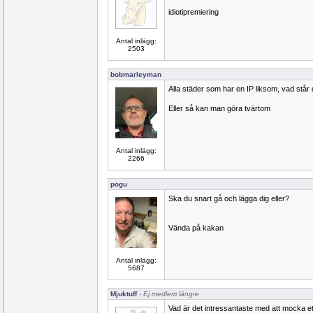
idiotipremiering
Antal inlägg:
2503
bobmarleyman
Alla städer som har en IP liksom, vad står 
Eller så kan man göra tvärtom
Antal inlägg:
2266
pogu
Ska du snart gå och lägga dig eller?
Vända på kakan
Antal inlägg:
5687
Mjuktuff
- Ej medlem längre
Vad är det intressantaste med att mocka ett