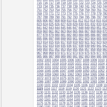
715
716
717
718
719
720
721
722
723
724
725
72
733
734
735
736
737
738
739
740
741
742
743
74
751
752
753
754
755
756
757
758
759
760
761
76
769
770
771
772
773
774
775
776
777
778
779
78
787
788
789
790
791
792
793
794
795
796
797
79
805
806
807
808
809
810
811
812
813
814
815
81
823
824
825
826
827
828
829
830
831
832
833
83
841
842
843
844
845
846
847
848
849
850
851
85
859
860
861
862
863
864
865
866
867
868
869
87
877
878
879
880
881
882
883
884
885
886
887
88
895
896
897
898
899
900
901
902
903
904
905
90
913
914
915
916
917
918
919
920
921
922
923
92
931
932
933
934
935
936
937
938
939
940
941
94
949
950
951
952
953
954
955
956
957
958
959
96
967
968
969
970
971
972
973
974
975
976
977
97
985
986
987
988
989
990
991
992
993
994
995
99
1002
1003
1004
1005
1006
1007
1008
1009
1010
1016
1017
1018
1019
1020
1021
1022
1023
1024
1030
1031
1032
1033
1034
1035
1036
1037
1038
1044
1045
1046
1047
1048
1049
1050
1051
1052
1058
1059
1060
1061
1062
1063
1064
1065
1066
1072
1073
1074
1075
1076
1077
1078
1079
1080
1086
1087
1088
1089
1090
1091
1092
1093
1094
1100
1101
1102
1103
1104
1105
1106
1107
1108
11
1115
1116
1117
1118
1119
1120
1121
1122
1123
11
1130
1131
1132
1133
1134
1135
1136
1137
1138
11
1145
1146
1147
1148
1149
1150
1151
1152
1153
11
1160
1161
1162
1163
1164
1165
1166
1167
1168
11
1175
1176
1177
1178
1179
1180
1181
1182
1183
11
1190
1191
1192
1193
1194
1195
1196
1197
1198
11