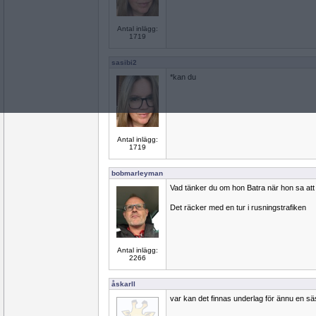
Antal inlägg:
1719
sasibi2
*kan du
Antal inlägg:
1719
bobmarleyman
Vad tänker du om hon Batra när hon sa att n
Det räcker med en tur i rusningstrafiken
Antal inlägg:
2266
åskarll
var kan det finnas underlag för ännu en sä