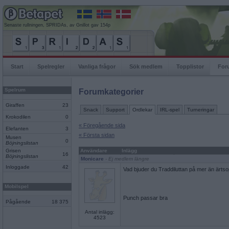
Senaste rullningen, SPRIDAs, av Gnillot gav 154p
Start
Spelregler
Vanliga frågor
Sök medlem
Topplistor
For
Spelrum
Forumkategorier
Giraffen
23
Snack
Support
Ordlekar
IRL-spel
Turneringar
Krokodilen
0
« Föregående sida
Elefanten
3
« Första sidan
Musen
0
Böjningslistan
Grisen
Användare
Inlägg
16
Böjningslistan
Monicare
- Ej medlem längre
Inloggade
42
Vad bjuder du Traddiluttan på mer än ärts
Mobilspel
Punch passar bra
Pågående
18 375
Antal inlägg:
4523