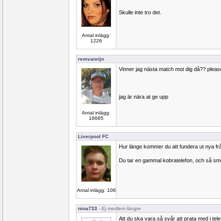
Skulle inte tro det.
Antal inlägg:
1226
remvanrijn
Vinner jag nästa match mot dig då?? pleas
jag är nära at ge upp
Antal inlägg:
16685
Liverpool FC
Hur länge kommer du att fundera ut nya fr
Du tar en gammal kobratelefon, och så smö
Antal inlägg: 106
nina733
- Ej medlem längre
Att du ska vara så svår att prata med i tele