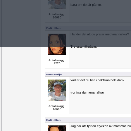
bara om det är på rim.
Antal inlägg:
16685
Dalkulllan
Händer det att du pratar med människor?
Tre ostsmörgåsar.
Antal inlägg:
1226
remvanrijn
vad är det du haft i bakfikan hela dan?
tror inte du menar allvar
Antal inlägg:
16685
Dalkulllan
Jag har ätit fjorton stycken av mammas bul