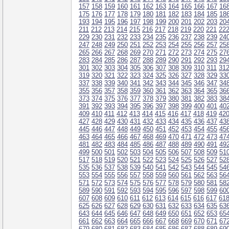
157
158
159
160
161
162
163
164
165
166
167
16
175
176
177
178
179
180
181
182
183
184
185
18
193
194
195
196
197
198
199
200
201
202
203
20
211
212
213
214
215
216
217
218
219
220
221
22
229
230
231
232
233
234
235
236
237
238
239
24
247
248
249
250
251
252
253
254
255
256
257
25
265
266
267
268
269
270
271
272
273
274
275
27
283
284
285
286
287
288
289
290
291
292
293
29
301
302
303
304
305
306
307
308
309
310
311
31
319
320
321
322
323
324
325
326
327
328
329
33
337
338
339
340
341
342
343
344
345
346
347
34
355
356
357
358
359
360
361
362
363
364
365
36
373
374
375
376
377
378
379
380
381
382
383
38
391
392
393
394
395
396
397
398
399
400
401
40
409
410
411
412
413
414
415
416
417
418
419
42
427
428
429
430
431
432
433
434
435
436
437
43
445
446
447
448
449
450
451
452
453
454
455
45
463
464
465
466
467
468
469
470
471
472
473
47
481
482
483
484
485
486
487
488
489
490
491
49
499
500
501
502
503
504
505
506
507
508
509
51
517
518
519
520
521
522
523
524
525
526
527
52
535
536
537
538
539
540
541
542
543
544
545
54
553
554
555
556
557
558
559
560
561
562
563
56
571
572
573
574
575
576
577
578
579
580
581
58
589
590
591
592
593
594
595
596
597
598
599
60
607
608
609
610
611
612
613
614
615
616
617
61
625
626
627
628
629
630
631
632
633
634
635
63
643
644
645
646
647
648
649
650
651
652
653
65
661
662
663
664
665
666
667
668
669
670
671
67
679
680
681
682
683
684
685
686
687
688
689
69