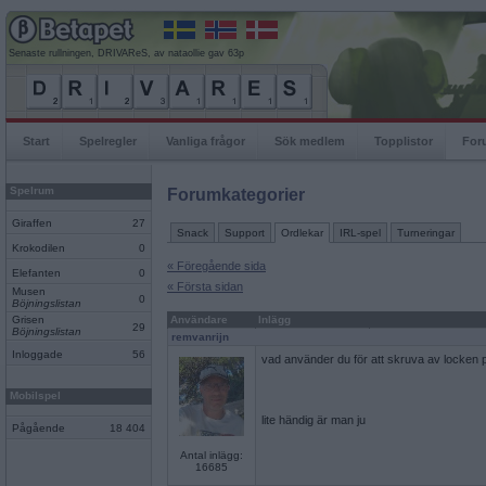
Senaste rullningen, DRIVAReS, av nataollie gav 63p
Start
Spelregler
Vanliga frågor
Sök medlem
Topplistor
For
Spelrum
Forumkategorier
Giraffen
27
Snack
Support
Ordlekar
IRL-spel
Turneringar
Krokodilen
0
« Föregående sida
Elefanten
0
« Första sidan
Musen
0
Böjningslistan
Grisen
Användare
Inlägg
29
Böjningslistan
remvanrijn
Inloggade
56
vad använder du för att skruva av locken 
Mobilspel
lite händig är man ju
Pågående
18 404
Antal inlägg:
16685