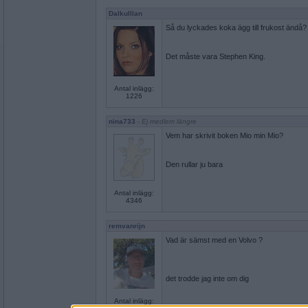
Dalkulllan
Så du lyckades koka ägg till frukost ändå?
Det måste vara Stephen King.
Antal inlägg:
1226
nina733
- Ej medlem längre
Vem har skrivit boken Mio min Mio?
Den rullar ju bara
Antal inlägg:
4346
remvanrijn
Vad är sämst med en Volvo ?
det trodde jag inte om dig
Antal inlägg: