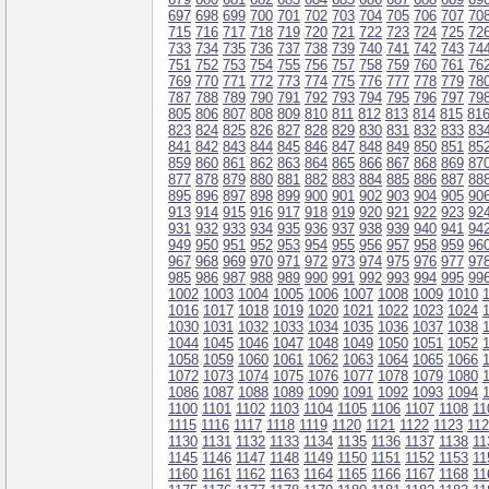
697
698
699
700
701
702
703
704
705
706
707
70
715
716
717
718
719
720
721
722
723
724
725
72
733
734
735
736
737
738
739
740
741
742
743
74
751
752
753
754
755
756
757
758
759
760
761
76
769
770
771
772
773
774
775
776
777
778
779
78
787
788
789
790
791
792
793
794
795
796
797
79
805
806
807
808
809
810
811
812
813
814
815
81
823
824
825
826
827
828
829
830
831
832
833
83
841
842
843
844
845
846
847
848
849
850
851
85
859
860
861
862
863
864
865
866
867
868
869
87
877
878
879
880
881
882
883
884
885
886
887
88
895
896
897
898
899
900
901
902
903
904
905
90
913
914
915
916
917
918
919
920
921
922
923
92
931
932
933
934
935
936
937
938
939
940
941
94
949
950
951
952
953
954
955
956
957
958
959
96
967
968
969
970
971
972
973
974
975
976
977
97
985
986
987
988
989
990
991
992
993
994
995
99
1002
1003
1004
1005
1006
1007
1008
1009
1010
1016
1017
1018
1019
1020
1021
1022
1023
1024
1030
1031
1032
1033
1034
1035
1036
1037
1038
1044
1045
1046
1047
1048
1049
1050
1051
1052
1058
1059
1060
1061
1062
1063
1064
1065
1066
1072
1073
1074
1075
1076
1077
1078
1079
1080
1086
1087
1088
1089
1090
1091
1092
1093
1094
1100
1101
1102
1103
1104
1105
1106
1107
1108
11
1115
1116
1117
1118
1119
1120
1121
1122
1123
11
1130
1131
1132
1133
1134
1135
1136
1137
1138
11
1145
1146
1147
1148
1149
1150
1151
1152
1153
11
1160
1161
1162
1163
1164
1165
1166
1167
1168
11