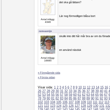
det ska gå lättare?
Lär nog förmodligen blåsa bort
Antal inlägg:
4346
remvanrijn
skulle inte ditt hår mår bra av om du fönade
en använd näsduk
Antal inlägg:
16685
« Föregående sida
« Första sidan
Visar sida:
1
2
3
4
5
6
7
8
9
10
11
12
13
14
15
16
26
27
28
29
30
31
32
33
34
35
36
37
38
39
40
41
52
53
54
55
56
57
58
59
60
61
62
63
64
65
66
67
78
79
80
81
82
83
84
85
86
87
88
89
90
91
92
93
102
103
104
105
106
107
108
109
110
111
112
113
121
122
123
124
125
126
127
128
129
130
131
13
139
140
141
142
143
144
145
146
147
148
149
15