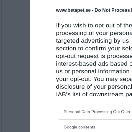
16685
www.betapet.se -
Do Not Process 
Dalkulllan
Har jag berättat att jag sitter på Hinseberg
If you wish to opt-out of the
Typ tre, kanske fyra.
processing of your personal
targeted advertising by us
Antal inlägg:
section to confirm your sel
1226
opt-out request is proces
nina733
- Ej medlem längre
interest-based ads based o
Hur många barn har du?
us or personal information d
your opt-out. You may separ
Det är inte fullt förrens det runnit över.
disclosure of your personal
Antal inlägg:
4346
IAB’s list of downstream pa
also be disclosed by us to 
Dalkulllan
Downstream Participants
th
Vilket är ditt motto när du går på krogen?
Personal Data Processing Opt Outs
third parties.
Tarzan och Jane
Google consents
Please note that this web