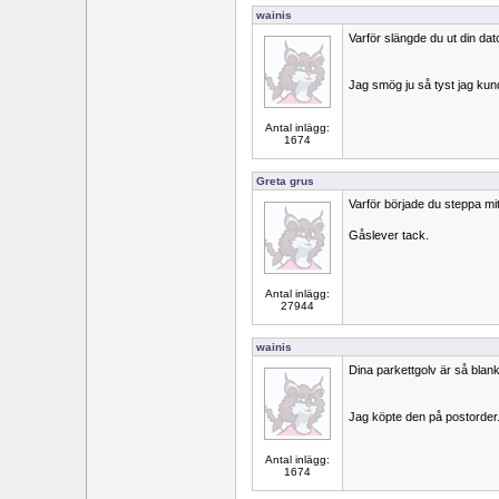
wainis
Varför slängde du ut din da
Jag smög ju så tyst jag kun
Antal inlägg:
1674
Greta grus
Varför började du steppa mit
Gåslever tack.
Antal inlägg:
27944
wainis
Dina parkettgolv är så bla
Jag köpte den på postorder
Antal inlägg:
1674