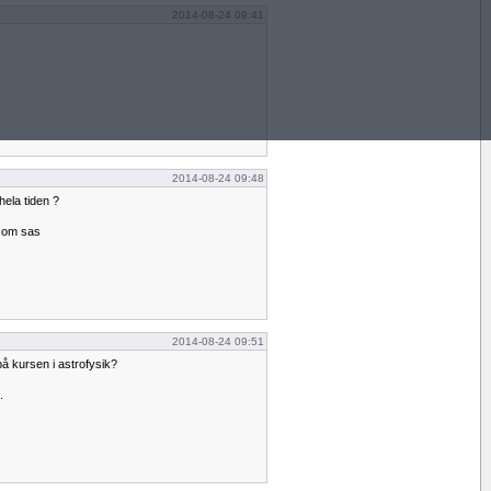
2014-08-24 09:41
2014-08-24 09:48
hela tiden ?
 som sas
2014-08-24 09:51
på kursen i astrofysik?
.