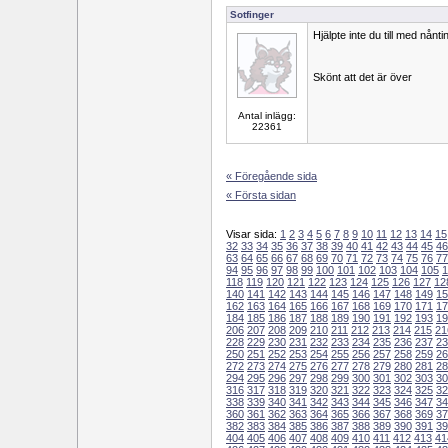
Sotfinger
Hjälpte inte du till med nånti
Skönt att det är över
Antal inlägg:
22361
« Föregående sida
« Första sidan
Visar sida:
1
2
3
4
5
6
7
8
9
10
11
12
13
14
15
32
33
34
35
36
37
38
39
40
41
42
43
44
45
46
63
64
65
66
67
68
69
70
71
72
73
74
75
76
77
94
95
96
97
98
99
100
101
102
103
104
105
1
118
119
120
121
122
123
124
125
126
127
12
140
141
142
143
144
145
146
147
148
149
15
162
163
164
165
166
167
168
169
170
171
17
184
185
186
187
188
189
190
191
192
193
19
206
207
208
209
210
211
212
213
214
215
21
228
229
230
231
232
233
234
235
236
237
23
250
251
252
253
254
255
256
257
258
259
26
272
273
274
275
276
277
278
279
280
281
28
294
295
296
297
298
299
300
301
302
303
30
316
317
318
319
320
321
322
323
324
325
32
338
339
340
341
342
343
344
345
346
347
34
360
361
362
363
364
365
366
367
368
369
37
382
383
384
385
386
387
388
389
390
391
39
404
405
406
407
408
409
410
411
412
413
41