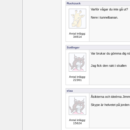
Ruckzuck
Varför vågar du inte gå ut?
Nere i tunnelbanan.
Antal inlägg:
34614
Sotfinger
Var brukar du gömma dig nä
Jag fick den rakt i skallen
Antal inlägg:
22361
elaa
Åsikterna och ideérna Jimm
Skype är helvetet på jorden
Antal inlägg:
15624