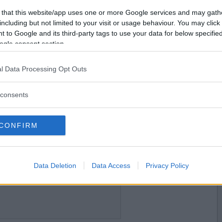
2014-08-24 09:38
Vill du bli
 that this website/app uses one or more Google services and may gath
kranka blekhet?
medlem?
including but not limited to your visit or usage behaviour. You may click 
 to Google and its third-party tags to use your data for below specifi
Skapa nytt konto
ogle consent section.
l Data Processing Opt Outs
2014-08-24 09:39
dog ut?
consents
CONFIRM
2014-08-24 09:40
Data Deletion
Data Access
Privacy Policy
 blommor på bordet trots att jag gav dig tre A4-