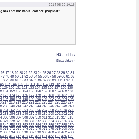
2014-08-26 10:19
ng alls i det här kanin- och ark-projektet?
Nästa sida »
Sista sidan »
16
17
18
19
20
21
22
23
24
25
26
27
28
29
30
31
47
48
49
50
51
52
53
54
55
56
57
58
59
60
61
62
78
79
80
81
82
83
84
85
86
87
88
89
90
91
92
93
06
107
108
109
110
111
112
113
114
115
116
117
8
129
130
131
132
133
134
135
136
137
138
139
0
151
152
153
154
155
156
157
158
159
160
161
2
173
174
175
176
177
178
179
180
181
182
183
4
195
196
197
198
199
200
201
202
203
204
205
6
217
218
219
220
221
222
223
224
225
226
227
8
239
240
241
242
243
244
245
246
247
248
249
0
261
262
263
264
265
266
267
268
269
270
271
2
283
284
285
286
287
288
289
290
291
292
293
4
305
306
307
308
309
310
311
312
313
314
315
6
327
328
329
330
331
332
333
334
335
336
337
8
349
350
351
352
353
354
355
356
357
358
359
0
371
372
373
374
375
376
377
378
379
380
381
2
393
394
395
396
397
398
399
400
401
402
403
4
415
416
417
418
419
420
421
422
423
424
425