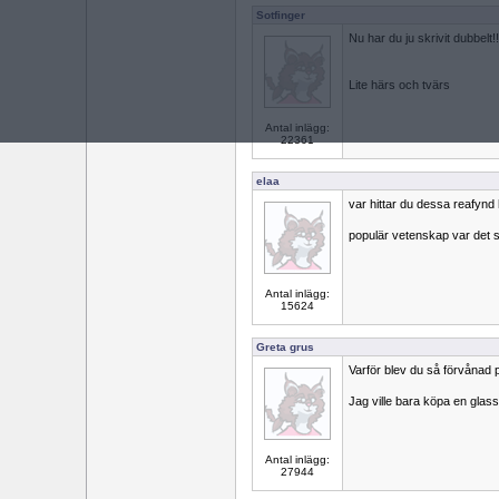
Sotfinger
Nu har du ju skrivit dubbelt!!
Lite härs och tvärs
Antal inlägg:
22361
elaa
var hittar du dessa reafynd 
populär vetenskap var det
Antal inlägg:
15624
Greta grus
Varför blev du så förvånad 
Jag ville bara köpa en glass
Antal inlägg:
27944