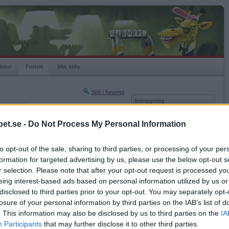
istor
Forum
Min sida
Sök i forumet
Inloggning
rneringar
Användare
et.se -
Do Not Process My Personal Information
Nästa sida »
Lösenord
Sista sidan »
to opt-out of the sale, sharing to third parties, or processing of your per
Kom ihåg mig
2014-08-23 11:34
formation for targeted advertising by us, please use the below opt-out s
Logga in
adsbristen?
r selection. Please note that after your opt-out request is processed y
eing interest-based ads based on personal information utilized by us or
Glömt ditt lösenord?
Få ny aktiveringslänk
disclosed to third parties prior to your opt-out. You may separately opt-
losure of your personal information by third parties on the IAB’s list of
. This information may also be disclosed by us to third parties on the
IA
Betapet är gratis!
Participants
that may further disclose it to other third parties.