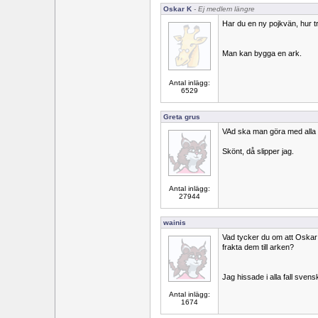
Oskar K
- Ej medlem längre
Har du en ny pojkvän, hur t
Man kan bygga en ark.
Antal inlägg:
6529
Greta grus
VAd ska man göra med alla t
Skönt, då slipper jag.
Antal inlägg:
27944
wainis
Vad tycker du om att Oskar K
frakta dem till arken?
Jag hissade i alla fall svens
Antal inlägg:
1674