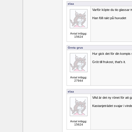
elaa
Varför köpte du tio glassar
Han föll rakt på huvudet
Antal inlägg:
15624
Greta grus
Hur gick det för din kompi
Gröt till frukost, that's it.
Antal inlägg:
27944
elaa
VAd är det ny rönet för att gå
Kastanjeträdet svajar i vind
Antal inlägg:
15624