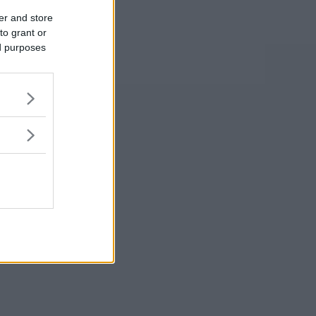
er and store
to grant or
ed purposes