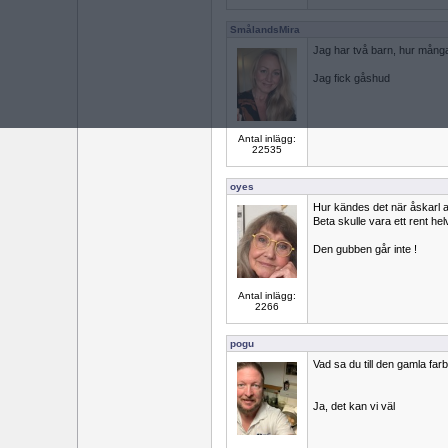
SmålandsMira
Jag har två barn, hur mång
Jag fick gåshud
Antal inlägg:
22535
oyes
Hur kändes det när åskarl an
Beta skulle vara ett rent hel
Den gubben går inte !
Antal inlägg:
2266
pogu
Vad sa du till den gamla far
Ja, det kan vi väl