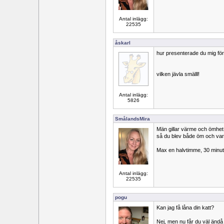
Antal inlägg:
22535
åskarl
hur presenterade du mig för
vilken jävla smälll!
Antal inlägg:
5826
SmålandsMira
Män gillar värme och ömhet
så du blev både öm och va
Max en halvtimme, 30 minut
Antal inlägg:
22535
pogu
Kan jag få låna din katt?
Nej, men nu får du väl ändå 