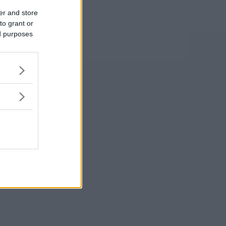
er and store
to grant or
ed purposes