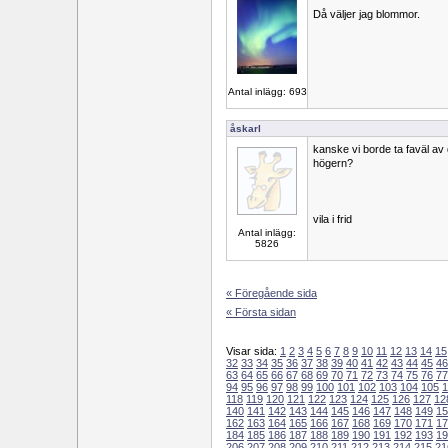
Då väljer jag blommor.
Antal inlägg: 693
åskarl
kanske vi borde ta faväl av d
högern?
vila i frid
Antal inlägg:
5826
« Föregående sida
« Första sidan
Visar sida:
1
2
3
4
5
6
7
8
9
10
11
12
13
14
15
32
33
34
35
36
37
38
39
40
41
42
43
44
45
46
63
64
65
66
67
68
69
70
71
72
73
74
75
76
77
94
95
96
97
98
99
100
101
102
103
104
105
1
118
119
120
121
122
123
124
125
126
127
12
140
141
142
143
144
145
146
147
148
149
15
162
163
164
165
166
167
168
169
170
171
17
184
185
186
187
188
189
190
191
192
193
19
206
207
208
209
210
211
212
213
214
215
21