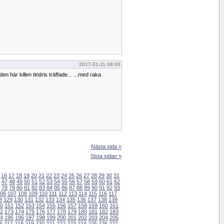
2017-01-11 08:06
en här killen tindris träffade... ...med raka
Nästa sida »
Sista sidan »
16
17
18
19
20
21
22
23
24
25
26
27
28
29
30
31
47
48
49
50
51
52
53
54
55
56
57
58
59
60
61
62
78
79
80
81
82
83
84
85
86
87
88
89
90
91
92
93
06
107
108
109
110
111
112
113
114
115
116
117
8
129
130
131
132
133
134
135
136
137
138
139
0
151
152
153
154
155
156
157
158
159
160
161
2
173
174
175
176
177
178
179
180
181
182
183
4
195
196
197
198
199
200
201
202
203
204
205
6
217
218
219
220
221
222
223
224
225
226
227