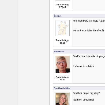
Antal inlägg:
27944
åskarl
om man bara vill mata katte
vissa kan må lite illa efteråt
Antal inlägg:
5826
BetaBAM
Varför tittar inte alla på p
Extremt liten bikini.
Antal inlägg:
8557
SmålandsMira
Vad har du på dig idag?
Som en vettvilling!