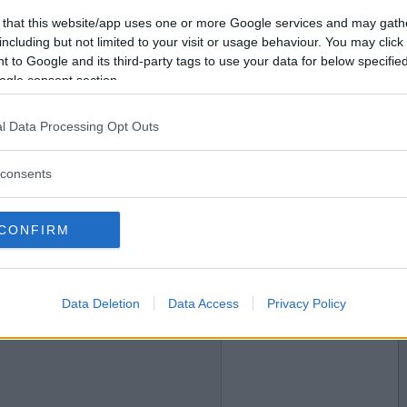
2017-01-09 01:04
Vill du bli
 that this website/app uses one or more Google services and may gath
a och rara tanter här på Beta, hur skulle det vara?
medlem?
including but not limited to your visit or usage behaviour. You may click 
 to Google and its third-party tags to use your data for below specifi
Skapa nytt konto
ogle consent section.
l Data Processing Opt Outs
2017-01-09 01:10
lla dessa ordlekar, vad tror du jag verkligen vill
consents
CONFIRM
2017-01-09 15:30
Data Deletion
Data Access
Privacy Policy
och ditt syskon?
..