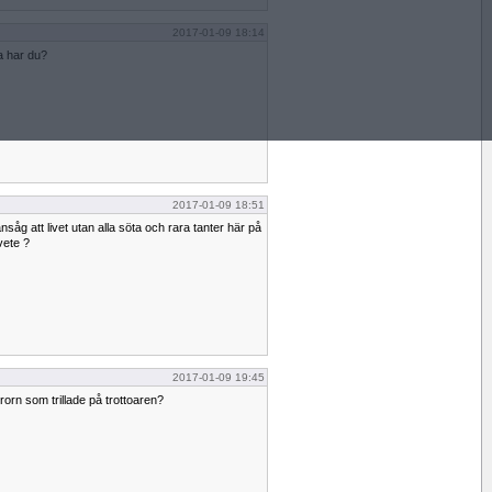
2017-01-09 18:14
a har du?
2017-01-09 18:51
såg att livet utan alla söta och rara tanter här på
vete ?
2017-01-09 19:45
brorn som trillade på trottoaren?