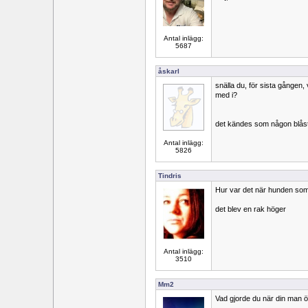
Antal inlägg:
5687
åskarl
snälla du, för sista gången, 
med i?
det kändes som någon blåste
Antal inlägg:
5826
Tindris
Hur var det när hunden so
det blev en rak höger
Antal inlägg:
3510
Mm2
Vad gjorde du när din man ö