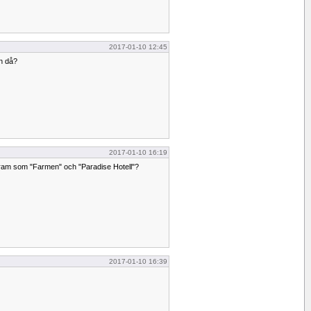
2017-01-10 12:45
n då?
2017-01-10 16:19
rogram som "Farmen" och "Paradise Hotell"?
2017-01-10 16:39