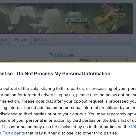
istor
Forum
Min sida
Sök i forumet
Inloggning
rneringar
Användare
et.se -
Do Not Process My Personal Information
Nästa sida »
Lösenord
Sista sidan »
to opt-out of the sale, sharing to third parties, or processing of your per
Kom ihåg mig
2017-01-09 01:00
formation for targeted advertising by us, please use the below opt-out s
Logga in
r alltså: horn, bockfot, nåt mer....?
r selection. Please note that after your opt-out request is processed y
eing interest-based ads based on personal information utilized by us or
Glömt ditt lösenord?
Få ny aktiveringslänk
disclosed to third parties prior to your opt-out. You may separately opt-
losure of your personal information by third parties on the IAB’s list of
. This information may also be disclosed by us to third parties on the
IA
Betapet är gratis!
Participants
that may further disclose it to other third parties.