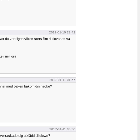
2017-01-10 23:42
vet du verkligen vilken sorts film du lovat att va
 i mitt öra
2017-01-11 01:57
mnat med baken bakom din nacke?
2017-01-11 06:30
verraskade dig utklädd till clown?