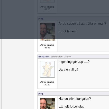
Antal inlägg:
4220
pogu
Är du sugen på att träffa en man?
Emot bigami
Antal inlägg:
5687
Bellarom
- Ej medlem längre
Ingenting går upp ....?
Bara en till då
Antal inlägg:
4220
pogu
Har du blivit karlgalen?
Ett helt fotbollslag