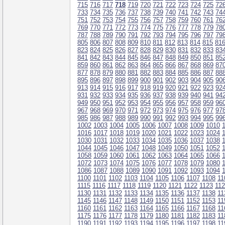
715
716
717
718
719
720
721
722
723
724
725
72
733
734
735
736
737
738
739
740
741
742
743
74
751
752
753
754
755
756
757
758
759
760
761
76
769
770
771
772
773
774
775
776
777
778
779
78
787
788
789
790
791
792
793
794
795
796
797
79
805
806
807
808
809
810
811
812
813
814
815
81
823
824
825
826
827
828
829
830
831
832
833
83
841
842
843
844
845
846
847
848
849
850
851
85
859
860
861
862
863
864
865
866
867
868
869
87
877
878
879
880
881
882
883
884
885
886
887
88
895
896
897
898
899
900
901
902
903
904
905
90
913
914
915
916
917
918
919
920
921
922
923
92
931
932
933
934
935
936
937
938
939
940
941
94
949
950
951
952
953
954
955
956
957
958
959
96
967
968
969
970
971
972
973
974
975
976
977
97
985
986
987
988
989
990
991
992
993
994
995
99
1002
1003
1004
1005
1006
1007
1008
1009
1010
1016
1017
1018
1019
1020
1021
1022
1023
1024
1030
1031
1032
1033
1034
1035
1036
1037
1038
1044
1045
1046
1047
1048
1049
1050
1051
1052
1058
1059
1060
1061
1062
1063
1064
1065
1066
1072
1073
1074
1075
1076
1077
1078
1079
1080
1086
1087
1088
1089
1090
1091
1092
1093
1094
1100
1101
1102
1103
1104
1105
1106
1107
1108
11
1115
1116
1117
1118
1119
1120
1121
1122
1123
11
1130
1131
1132
1133
1134
1135
1136
1137
1138
11
1145
1146
1147
1148
1149
1150
1151
1152
1153
11
1160
1161
1162
1163
1164
1165
1166
1167
1168
11
1175
1176
1177
1178
1179
1180
1181
1182
1183
11
1190
1191
1192
1193
1194
1195
1196
1197
1198
11