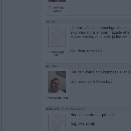
Antal inlägg:
22535
åskarl
det var två killar i konstiga läderkl
skumma attiraljer som frågade efter li
dubbelmacka, du kunde ju lite om 
gav dem adressen
Antal inlägg:
5826
pellefax
Har dem karta och kompass eller h
Går bra med GPS också
Antal inlägg: 536
Bellarom
- Ej medlem längre
Hur prickar du rätt på toa?
Nej, inte en till