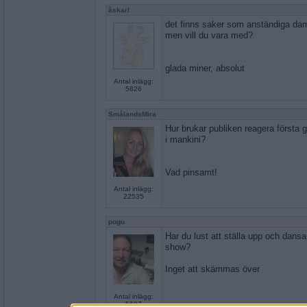
åskarl
det finns saker som anständiga dame
men vill du vara med?
glada miner, absolut
Antal inlägg:
5826
SmålandsMira
Hur brukar publiken reagera första g
i mankini?
Vad pinsamt!
Antal inlägg:
22535
pogu
Har du lust att ställa upp och dansa
show?
Inget att skämmas över
Antal inlägg:
5687