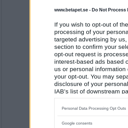
www.betapet.se -
Do Not Process 
remvanrijn
Vad! Rröstade du på F! ?
If you wish to opt-out of the
Verkligheten är en annan
processing of your personal
targeted advertising by us
Antal inlägg:
16685
section to confirm your sel
opt-out request is proces
åskarl
drömmer du ännu om kärlekskranka
interest-based ads based o
hett temperament?
us or personal information d
your opt-out. You may separ
lite svalare här i norr
disclosure of your personal
Antal inlägg:
5826
IAB’s list of downstream pa
also be disclosed by us to 
pogu
Vet du vad norrlänningarna använder
Downstream Participants
th
Personal Data Processing Opt Outs
Barbara?
third parties.
En Snötant
Google consents
Please note that this web