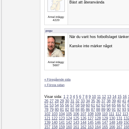
Bäst att återanvända
Antal inlägg:
4220
pogu
När du varit hos fotbollslaget tänke
Kanske inte märker något
Antal inlägg:
5687
« Föregående sida
« Första sidan
Visar sida:
1
2
3
4
5
6
7
8
9
10
11
12
13
14
15
16
26
27
28
29
30
31
32
33
34
35
36
37
38
39
40
41
52
53
54
55
56
57
58
59
60
61
62
63
64
65
66
67
78
79
80
81
82
83
84
85
86
87
88
89
90
91
92
93
102
103
104
105
106
107
108
109
110
111
112
113
121
122
123
124
125
126
127
128
129
130
131
13
139
140
141
142
143
144
145
146
147
148
149
15
157
158
159
160
161
162
163
164
165
166
167
16