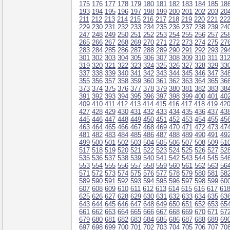
175
176
177
178
179
180
181
182
183
184
185
18
193
194
195
196
197
198
199
200
201
202
203
20
211
212
213
214
215
216
217
218
219
220
221
22
229
230
231
232
233
234
235
236
237
238
239
24
247
248
249
250
251
252
253
254
255
256
257
25
265
266
267
268
269
270
271
272
273
274
275
27
283
284
285
286
287
288
289
290
291
292
293
29
301
302
303
304
305
306
307
308
309
310
311
31
319
320
321
322
323
324
325
326
327
328
329
33
337
338
339
340
341
342
343
344
345
346
347
34
355
356
357
358
359
360
361
362
363
364
365
36
373
374
375
376
377
378
379
380
381
382
383
38
391
392
393
394
395
396
397
398
399
400
401
40
409
410
411
412
413
414
415
416
417
418
419
42
427
428
429
430
431
432
433
434
435
436
437
43
445
446
447
448
449
450
451
452
453
454
455
45
463
464
465
466
467
468
469
470
471
472
473
47
481
482
483
484
485
486
487
488
489
490
491
49
499
500
501
502
503
504
505
506
507
508
509
51
517
518
519
520
521
522
523
524
525
526
527
52
535
536
537
538
539
540
541
542
543
544
545
54
553
554
555
556
557
558
559
560
561
562
563
56
571
572
573
574
575
576
577
578
579
580
581
58
589
590
591
592
593
594
595
596
597
598
599
60
607
608
609
610
611
612
613
614
615
616
617
61
625
626
627
628
629
630
631
632
633
634
635
63
643
644
645
646
647
648
649
650
651
652
653
65
661
662
663
664
665
666
667
668
669
670
671
67
679
680
681
682
683
684
685
686
687
688
689
69
697
698
699
700
701
702
703
704
705
706
707
70