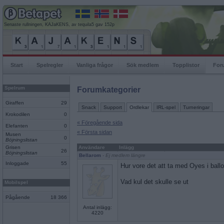
Senaste rullningen, KAJaKENS, av tequila5 gav 152p
Start
Spelregler
Vanliga frågor
Sök medlem
Topplistor
For
Spelrum
Forumkategorier
Giraffen
29
Snack
Support
Ordlekar
IRL-spel
Turneringar
Krokodilen
0
« Föregående sida
Elefanten
0
« Första sidan
Musen
0
Böjningslistan
Grisen
Användare
Inlägg
26
Böjningslistan
Bellarom
- Ej medlem längre
Inloggade
55
Hur vore det att ta med Oyes i bal
Vad kul det skulle se ut
Mobilspel
Pågående
18 366
Antal inlägg:
4220