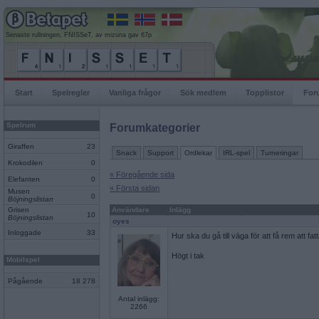
Senaste rullningen, FNISSeT, av mizuna gav 67p
Start
Spelregler
Vanliga frågor
Sök medlem
Topplistor
For
Spelrum
Forumkategorier
Giraffen
23
Snack
Support
Ordlekar
IRL-spel
Turneringar
Krokodilen
0
« Föregående sida
Elefanten
0
« Första sidan
Musen
0
Böjningslistan
Grisen
Användare
Inlägg
10
Böjningslistan
oyes
Inloggade
33
Hur ska du gå till väga för att få rem att 
Högt i tak
Mobilspel
Pågående
18 278
Antal inlägg:
2266