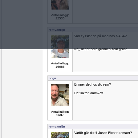
Antal inlägg:
22535
remvanrijn
Vad sysslar de på med hos NASA?
Nej, det är bara grannen som grillar
Antal inlägg:
16685
pogu
Brinner det hos dig rem?
Det luktar lammkött
Antal inlägg:
5687
remvanrijn
Varför går du till Justin Bieber konsert?