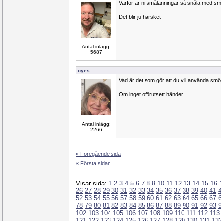
Varför är ni smålänningar så snåla med sm
Det blir ju härsket
Antal inlägg:
5687
oyes
Vad är det som gör att du vill använda sm
Om inget oförutsett händer
Antal inlägg:
2266
« Föregående sida
« Första sidan
Visar sida:
1
2
3
4
5
6
7
8
9
10
11
12
13
14
15
16
26
27
28
29
30
31
32
33
34
35
36
37
38
39
40
41
52
53
54
55
56
57
58
59
60
61
62
63
64
65
66
67
78
79
80
81
82
83
84
85
86
87
88
89
90
91
92
93
102
103
104
105
106
107
108
109
110
111
112
113
121
122
123
124
125
126
127
128
129
130
131
13