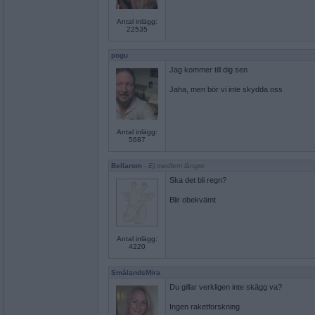
Antal inlägg:
22535
pogu
Jag kommer till dig sen
Jaha, men bör vi inte skydda oss
Antal inlägg:
5687
Bellarom
- Ej medlem längre
Ska det bli regn?
Blir obekvämt
Antal inlägg:
4220
SmålandsMira
Du gillar verkligen inte skägg va?
Ingen raketforskning