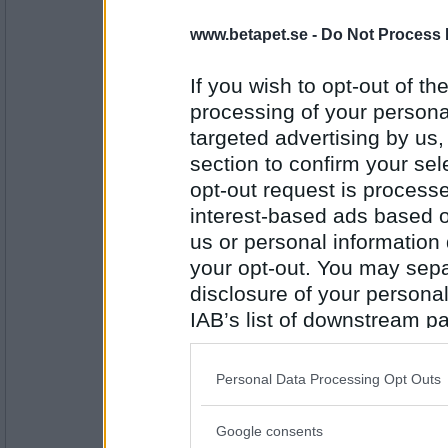
5687
www.betapet.se -
Do Not Process 
Bellarom
- Ej medlem längre
Hur går det med skäggodlingen?
If you wish to opt-out of the
Aj vad det sticker
processing of your personal
targeted advertising by us
Antal inlägg:
section to confirm your sel
4220
opt-out request is proces
SmålandsMira
interest-based ads based o
Gillar du inte att gosa med Pogus skägg?
us or personal information d
Rakhyvel
your opt-out. You may separ
disclosure of your personal
Antal inlägg:
IAB’s list of downstream pa
22535
also be disclosed by us to 
åskarl
Downstream Participants
th
vad använder du för att fixa till fotsulor oc
Personal Data Processing Opt Outs
third parties.
man lär få såna i såna fall
Google consents
Please note that this web