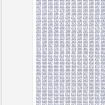
139
140
141
142
143
144
145
146
147
148
149
15
157
158
159
160
161
162
163
164
165
166
167
16
175
176
177
178
179
180
181
182
183
184
185
18
193
194
195
196
197
198
199
200
201
202
203
20
211
212
213
214
215
216
217
218
219
220
221
22
229
230
231
232
233
234
235
236
237
238
239
24
247
248
249
250
251
252
253
254
255
256
257
25
265
266
267
268
269
270
271
272
273
274
275
27
283
284
285
286
287
288
289
290
291
292
293
29
301
302
303
304
305
306
307
308
309
310
311
31
319
320
321
322
323
324
325
326
327
328
329
33
337
338
339
340
341
342
343
344
345
346
347
34
355
356
357
358
359
360
361
362
363
364
365
36
373
374
375
376
377
378
379
380
381
382
383
38
391
392
393
394
395
396
397
398
399
400
401
40
409
410
411
412
413
414
415
416
417
418
419
42
427
428
429
430
431
432
433
434
435
436
437
43
445
446
447
448
449
450
451
452
453
454
455
45
463
464
465
466
467
468
469
470
471
472
473
47
481
482
483
484
485
486
487
488
489
490
491
49
499
500
501
502
503
504
505
506
507
508
509
51
517
518
519
520
521
522
523
524
525
526
527
52
535
536
537
538
539
540
541
542
543
544
545
54
553
554
555
556
557
558
559
560
561
562
563
56
571
572
573
574
575
576
577
578
579
580
581
58
589
590
591
592
593
594
595
596
597
598
599
60
607
608
609
610
611
612
613
614
615
616
617
61
625
626
627
628
629
630
631
632
633
634
635
63
643
644
645
646
647
648
649
650
651
652
653
65