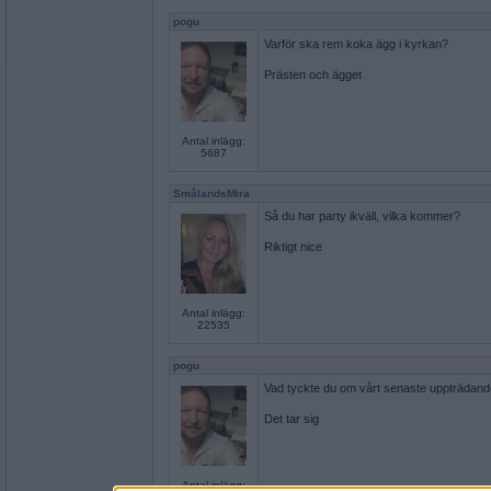
pogu
Varför ska rem koka ägg i kyrkan?
Prästen och ägget
Antal inlägg:
5687
SmålandsMira
Så du har party ikväll, vilka kommer?
Riktigt nice
Antal inlägg:
22535
pogu
Vad tyckte du om vårt senaste uppträdan
Det tar sig
Antal inlägg: