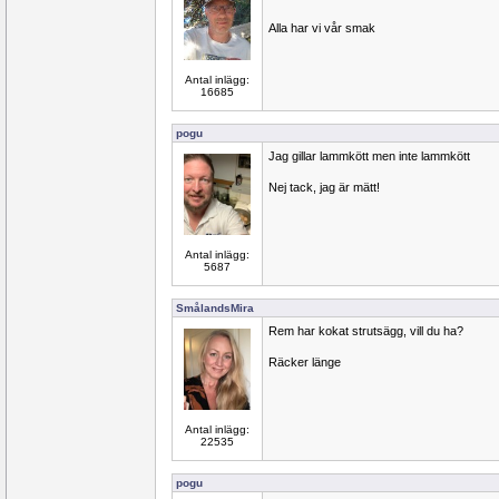
Alla har vi vår smak
Antal inlägg:
16685
pogu
Jag gillar lammkött men inte lammkött
Nej tack, jag är mätt!
Antal inlägg:
5687
SmålandsMira
Rem har kokat strutsägg, vill du ha?
Räcker länge
Antal inlägg:
22535
pogu