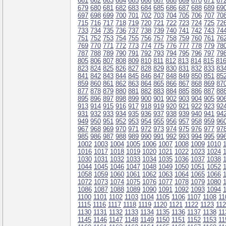
661
662
663
664
665
666
667
668
669
670
671
67
679
680
681
682
683
684
685
686
687
688
689
69
697
698
699
700
701
702
703
704
705
706
707
70
715
716
717
718
719
720
721
722
723
724
725
72
733
734
735
736
737
738
739
740
741
742
743
74
751
752
753
754
755
756
757
758
759
760
761
76
769
770
771
772
773
774
775
776
777
778
779
78
787
788
789
790
791
792
793
794
795
796
797
79
805
806
807
808
809
810
811
812
813
814
815
81
823
824
825
826
827
828
829
830
831
832
833
83
841
842
843
844
845
846
847
848
849
850
851
85
859
860
861
862
863
864
865
866
867
868
869
87
877
878
879
880
881
882
883
884
885
886
887
88
895
896
897
898
899
900
901
902
903
904
905
90
913
914
915
916
917
918
919
920
921
922
923
92
931
932
933
934
935
936
937
938
939
940
941
94
949
950
951
952
953
954
955
956
957
958
959
96
967
968
969
970
971
972
973
974
975
976
977
97
985
986
987
988
989
990
991
992
993
994
995
99
1002
1003
1004
1005
1006
1007
1008
1009
1010
1016
1017
1018
1019
1020
1021
1022
1023
1024
1030
1031
1032
1033
1034
1035
1036
1037
1038
1044
1045
1046
1047
1048
1049
1050
1051
1052
1058
1059
1060
1061
1062
1063
1064
1065
1066
1072
1073
1074
1075
1076
1077
1078
1079
1080
1086
1087
1088
1089
1090
1091
1092
1093
1094
1100
1101
1102
1103
1104
1105
1106
1107
1108
11
1115
1116
1117
1118
1119
1120
1121
1122
1123
11
1130
1131
1132
1133
1134
1135
1136
1137
1138
11
1145
1146
1147
1148
1149
1150
1151
1152
1153
11