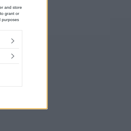
er and store
to grant or
ed purposes