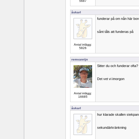
5687
åskarl
funderar på om nån här bor
sånt tåls att funderas på
Antal inlägg:
5826
remvanrijn
Sitter du och funderar ofta?
Det vet vi imorgon
Antal inlägg:
16685
åskarl
hur klarade skallen stekpa
sekundärkränkning