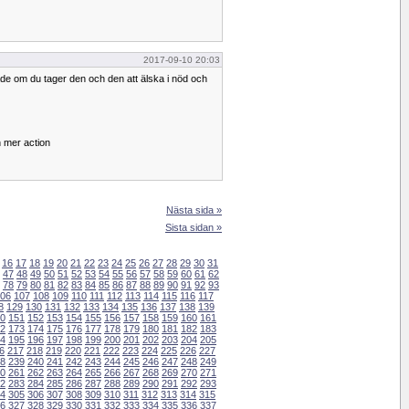
2017-09-10 20:03
de om du tager den och den att älska i nöd och
h mer action
Nästa sida »
Sista sidan »
16
17
18
19
20
21
22
23
24
25
26
27
28
29
30
31
47
48
49
50
51
52
53
54
55
56
57
58
59
60
61
62
78
79
80
81
82
83
84
85
86
87
88
89
90
91
92
93
06
107
108
109
110
111
112
113
114
115
116
117
8
129
130
131
132
133
134
135
136
137
138
139
0
151
152
153
154
155
156
157
158
159
160
161
2
173
174
175
176
177
178
179
180
181
182
183
4
195
196
197
198
199
200
201
202
203
204
205
6
217
218
219
220
221
222
223
224
225
226
227
8
239
240
241
242
243
244
245
246
247
248
249
0
261
262
263
264
265
266
267
268
269
270
271
2
283
284
285
286
287
288
289
290
291
292
293
4
305
306
307
308
309
310
311
312
313
314
315
6
327
328
329
330
331
332
333
334
335
336
337