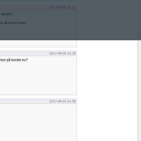
2017-09-09 21:14
n olycka?
rna på bordet bara
2017-09-09 23:35
orten på bordet nu?
2017-09-10 01:56