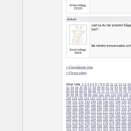
Antal inlägg:
22535
åskarl
vad sa du när prästen fråga
lust?
lite mindre konversation oc
Antal inlägg:
5826
« Föregående sida
« Första sidan
Visar sida:
1
2
3
4
5
6
7
8
9
10
11
12
13
14
15
32
33
34
35
36
37
38
39
40
41
42
43
44
45
46
63
64
65
66
67
68
69
70
71
72
73
74
75
76
77
94
95
96
97
98
99
100
101
102
103
104
105
1
118
119
120
121
122
123
124
125
126
127
12
140
141
142
143
144
145
146
147
148
149
15
162
163
164
165
166
167
168
169
170
171
17
184
185
186
187
188
189
190
191
192
193
19
206
207
208
209
210
211
212
213
214
215
21
228
229
230
231
232
233
234
235
236
237
23
250
251
252
253
254
255
256
257
258
259
26
272
273
274
275
276
277
278
279
280
281
28
294
295
296
297
298
299
300
301
302
303
30
316
317
318
319
320
321
322
323
324
325
32