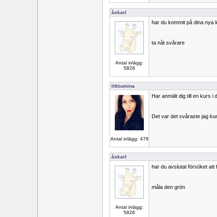
åskarl
har du kommit på dina nya 
ta nåt svårare
Antal inlägg:
5826
lithiumina
Har anmält dig till en kurs 
Det var det svåraste jag k
Antal inlägg: 476
åskarl
har du avslutat försöket at
måla den grön
Antal inlägg:
5826