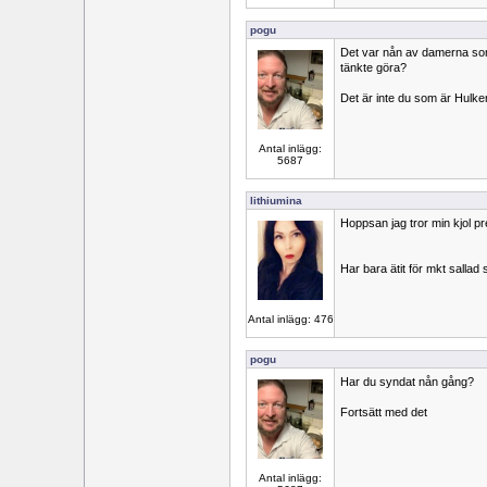
pogu
Det var nån av damerna som
tänkte göra?
Det är inte du som är Hulke
Antal inlägg:
5687
lithiumina
Hoppsan jag tror min kjol p
Har bara ätit för mkt sallad s
Antal inlägg: 476
pogu
Har du syndat nån gång?
Fortsätt med det
Antal inlägg: