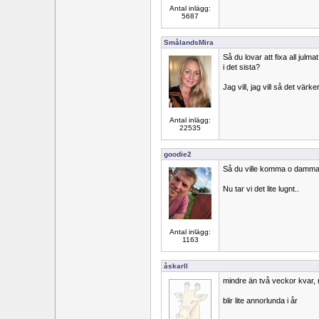
Antal inlägg:
5687
SmålandsMira
Så du lovar att fixa all julma
i det sista?
Jag vill, jag vill så det värke
Antal inlägg:
22535
goodie2
Så du ville komma o damma li
Nu tar vi det lite lugnt..
Antal inlägg:
1163
åskarll
mindre än två veckor kvar, n
blir lite annorlunda i år