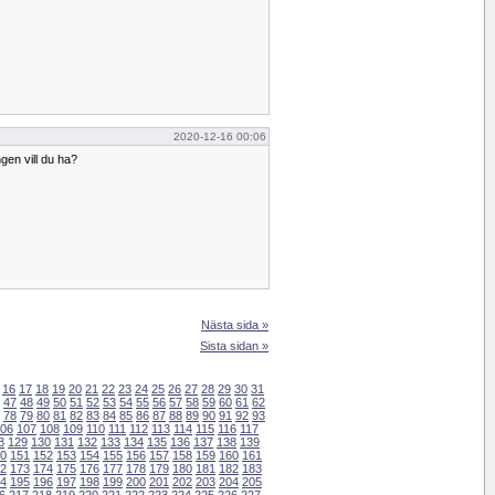
2020-12-16 00:06
en vill du ha?
Nästa sida »
Sista sidan »
16
17
18
19
20
21
22
23
24
25
26
27
28
29
30
31
47
48
49
50
51
52
53
54
55
56
57
58
59
60
61
62
78
79
80
81
82
83
84
85
86
87
88
89
90
91
92
93
06
107
108
109
110
111
112
113
114
115
116
117
8
129
130
131
132
133
134
135
136
137
138
139
0
151
152
153
154
155
156
157
158
159
160
161
2
173
174
175
176
177
178
179
180
181
182
183
4
195
196
197
198
199
200
201
202
203
204
205