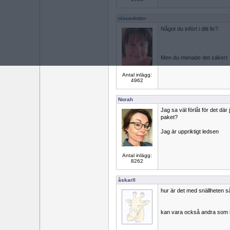
olausdotter
Något du infört i ditt liv?
Men du menade det säkert
Antal inlägg:
4962
Norah
Jag sa väl förlåt för det där 
paket?
Jag är uppriktigt ledsen
Antal inlägg:
8262
åskarll
hur är det med snällheten så
kan vara också andra som hå