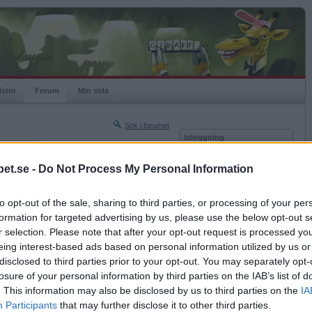
istor
Forum
Min sida
Sök i forumet
Inloggning
rneringar
Användare
et.se -
Do Not Process My Personal Information
Nästa sida »
Lösenord
Sista sidan »
to opt-out of the sale, sharing to third parties, or processing of your per
Kom ihåg mig
2020-12-10 19:52
formation for targeted advertising by us, please use the below opt-out s
Logga in
gammal då i alla fall?
r selection. Please note that after your opt-out request is processed y
eing interest-based ads based on personal information utilized by us or
Glömt ditt lösenord?
Få ny aktiveringslänk
disclosed to third parties prior to your opt-out. You may separately opt-
losure of your personal information by third parties on the IAB’s list of
. This information may also be disclosed by us to third parties on the
IA
Betapet är gratis!
Participants
that may further disclose it to other third parties.