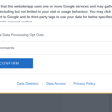
2020-12-10 20:46
Vill du bli
 that this website/app uses one or more Google services and may gath
medlem?
including but not limited to your visit or usage behaviour. You may click 
 to Google and its third-party tags to use your data for below specifi
Skapa nytt konto
ogle consent section.
l Data Processing Opt Outs
2020-12-11 11:53
consents
beundrare?
CONFIRM
Data Deletion
Data Access
Privacy Policy
2020-12-11 13:51
anuella växellådan?