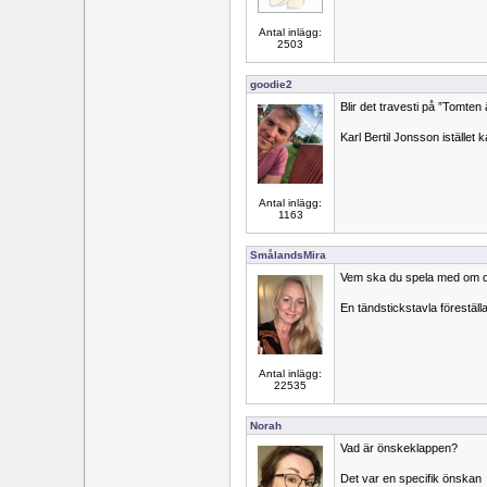
Antal inlägg:
2503
goodie2
Blir det travesti på ”Tomten ä
Karl Bertil Jonsson istället 
Antal inlägg:
1163
SmålandsMira
Vem ska du spela med om du
En tändstickstavla förestäl
Antal inlägg:
22535
Norah
Vad är önskeklappen?
Det var en specifik önskan