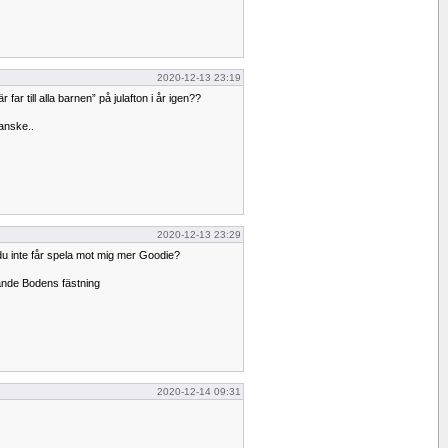
2020-12-13 23:19
r far till alla barnen” på julafton i år igen??
kanske..
2020-12-13 23:29
 inte får spela mot mig mer Goodie?
lande Bodens fästning
2020-12-14 09:31