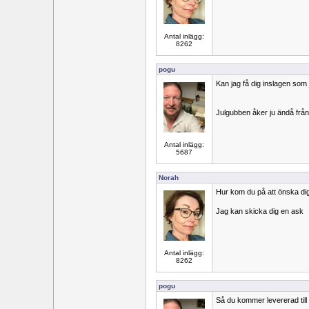
Antal inlägg:
8262
pogu
Kan jag få dig inslagen som 
Julgubben åker ju ändå från
Antal inlägg:
5687
Norah
Hur kom du på att önska dig 
Jag kan skicka dig en ask
Antal inlägg:
8262
pogu
Så du kommer levererad till