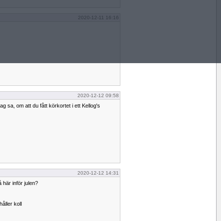
2020-12-11 16:16
2020-12-12 09:58
jag sa, om att du fått körkortet i ett Kellog's
2020-12-12 14:31
 här inför julen?
ller koll