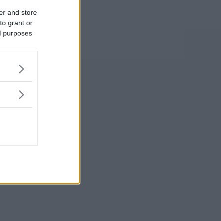
er and store
to grant or
ed purposes