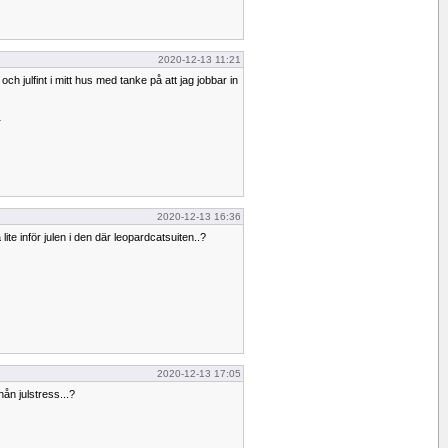
2020-12-13 11:21
t och julfint i mitt hus med tanke på att jag jobbar in
r
2020-12-13 16:36
te inför julen i den där leopardcatsuiten..?
2020-12-13 17:05
ån julstress...?