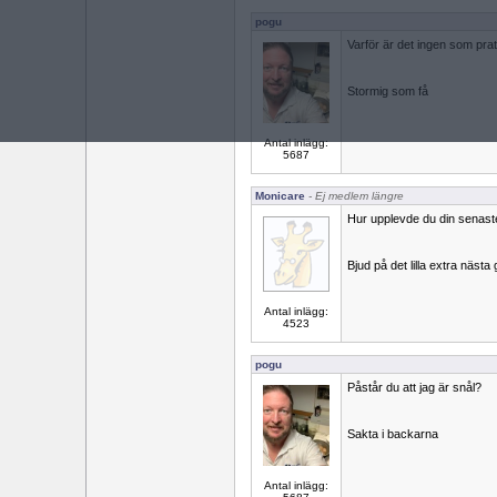
pogu
Varför är det ingen som pr
Stormig som få
Antal inlägg:
5687
Monicare
- Ej medlem längre
Hur upplevde du din senaste 
Bjud på det lilla extra nästa
Antal inlägg:
4523
pogu
Påstår du att jag är snål?
Sakta i backarna
Antal inlägg: