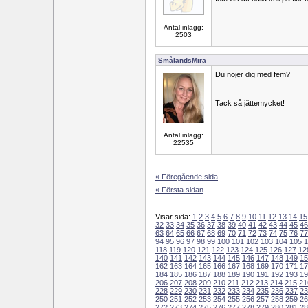
Antal inlägg:
2503
SmålandsMira
Du nöjer dig med fem?
Tack så jättemycket!
Antal inlägg:
22535
« Föregående sida
« Första sidan
Visar sida:
1
2
3
4
5
6
7
8
9
10
11
12
13
14
15
32
33
34
35
36
37
38
39
40
41
42
43
44
45
46
63
64
65
66
67
68
69
70
71
72
73
74
75
76
77
94
95
96
97
98
99
100
101
102
103
104
105
1
118
119
120
121
122
123
124
125
126
127
12
140
141
142
143
144
145
146
147
148
149
15
162
163
164
165
166
167
168
169
170
171
17
184
185
186
187
188
189
190
191
192
193
19
206
207
208
209
210
211
212
213
214
215
21
228
229
230
231
232
233
234
235
236
237
23
250
251
252
253
254
255
256
257
258
259
26
272
273
274
275
276
277
278
279
280
281
28