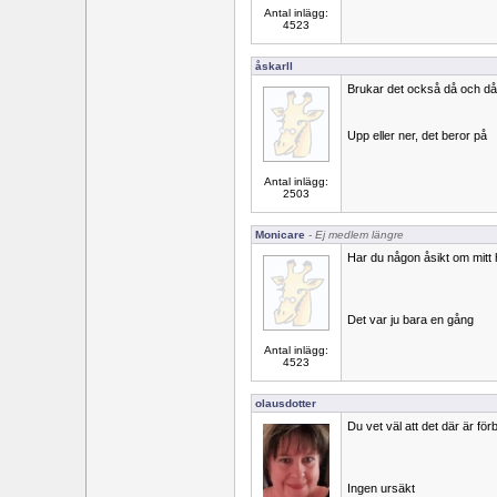
Antal inlägg:
4523
åskarll
Brukar det också då och då g
Upp eller ner, det beror på
Antal inlägg:
2503
Monicare
- Ej medlem längre
Har du någon åsikt om mitt
Det var ju bara en gång
Antal inlägg:
4523
olausdotter
Du vet väl att det där är för
Ingen ursäkt