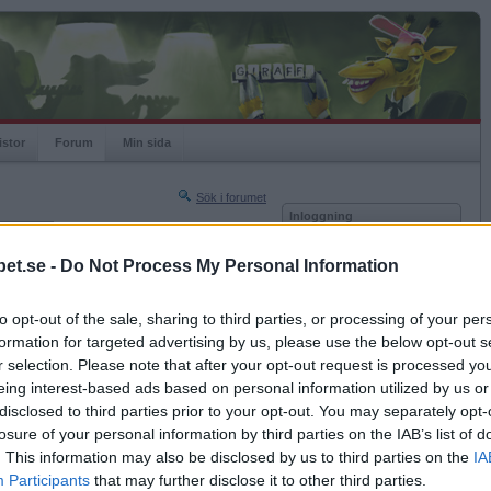
istor
Forum
Min sida
Sök i forumet
Inloggning
rneringar
Användare
et.se -
Do Not Process My Personal Information
Nästa sida »
Lösenord
Sista sidan »
to opt-out of the sale, sharing to third parties, or processing of your per
Kom ihåg mig
2023-12-08 11:18
formation for targeted advertising by us, please use the below opt-out s
Logga in
 stad?
r selection. Please note that after your opt-out request is processed y
eing interest-based ads based on personal information utilized by us or
Glömt ditt lösenord?
Få ny aktiveringslänk
disclosed to third parties prior to your opt-out. You may separately opt-
losure of your personal information by third parties on the IAB’s list of
. This information may also be disclosed by us to third parties on the
IA
Betapet är gratis!
Participants
that may further disclose it to other third parties.