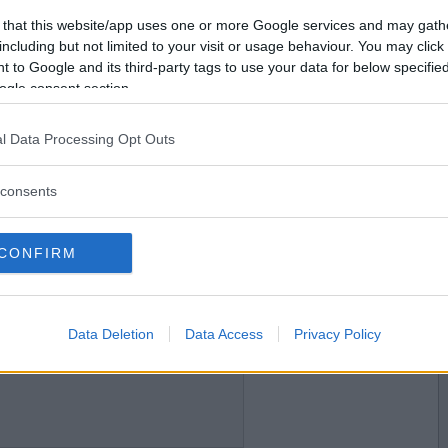
2023-12-08 12:53
Vill du bli
 that this website/app uses one or more Google services and may gath
medlem?
du skulle till Skövde?
including but not limited to your visit or usage behaviour. You may click 
 to Google and its third-party tags to use your data for below specifi
Skapa nytt konto
ogle consent section.
l Data Processing Opt Outs
2023-12-08 14:21
consents
CONFIRM
2023-12-08 16:00
Data Deletion
Data Access
Privacy Policy
lkbönder?