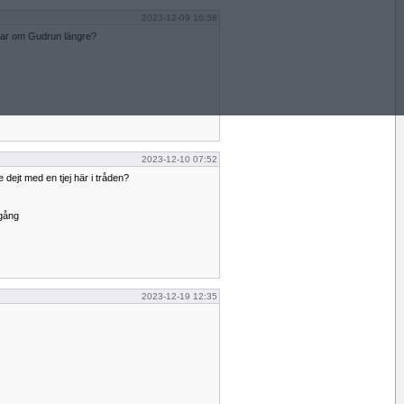
2023-12-09 16:58
atar om Gudrun längre?
2023-12-10 07:52
dejt med en tjej här i tråden?
 gång
2023-12-19 12:35