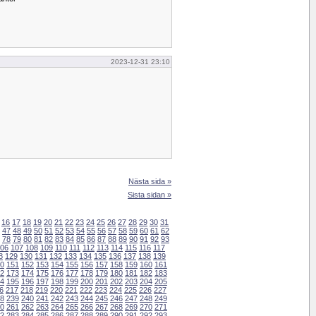
2023-12-31 23:10
Nästa sida »
Sista sidan »
16
17
18
19
20
21
22
23
24
25
26
27
28
29
30
31
47
48
49
50
51
52
53
54
55
56
57
58
59
60
61
62
78
79
80
81
82
83
84
85
86
87
88
89
90
91
92
93
06
107
108
109
110
111
112
113
114
115
116
117
8
129
130
131
132
133
134
135
136
137
138
139
0
151
152
153
154
155
156
157
158
159
160
161
2
173
174
175
176
177
178
179
180
181
182
183
4
195
196
197
198
199
200
201
202
203
204
205
6
217
218
219
220
221
222
223
224
225
226
227
8
239
240
241
242
243
244
245
246
247
248
249
0
261
262
263
264
265
266
267
268
269
270
271
2
283
284
285
286
287
288
289
290
291
292
293