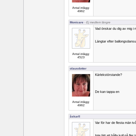
Antal inlägg:
4962
Monicare
- Ej medlem längre
Vad önskar du dig av mig i 
Längtar efter ballongsdansu
Antal inlägg:
4523
olausdotter
Kärlekstörstande?
De kan tappa en
Antal inlägg:
4962
åskarll
Var för har de flesta män tv
Inte lätt att hålla koll på fler 