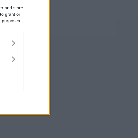
er and store
to grant or
ed purposes