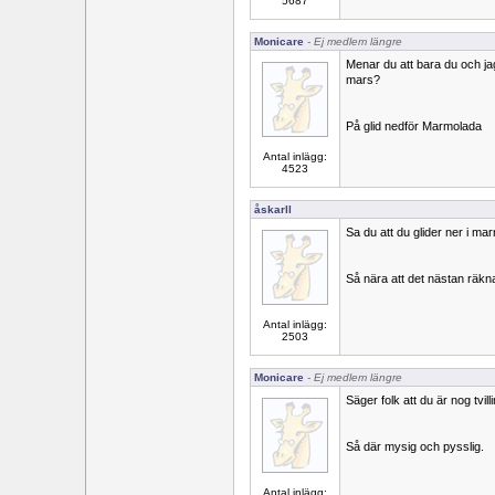
5687
Monicare
- Ej medlem längre
Menar du att bara du och jag
mars?
På glid nedför Marmolada
Antal inlägg:
4523
åskarll
Sa du att du glider ner i m
Så nära att det nästan räkn
Antal inlägg:
2503
Monicare
- Ej medlem längre
Säger folk att du är nog tvil
Så där mysig och pysslig.
Antal inlägg: