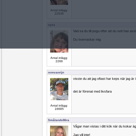
Antal inlägg:
22535
oyes
Vad sa du till pogu efter att du sett han a
Du överraskar mig
Antal inlägg:
2266
remvanrijn
visste du att jag oftast har keps när jag är 
det är förenat med livsfara
Antal inlägg:
16685
SmålandsMira
Vågar man vistas i ditt kök när du kokar ä
Jag vill inte!