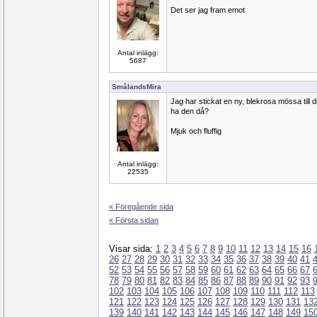
Det ser jag fram emot
Antal inlägg:
5687
SmålandsMira
Jag har stickat en ny, blekrosa mössa till dig
ha den då?
Mjuk och fluffig
Antal inlägg:
22535
« Föregående sida
« Första sidan
Visar sida:
1
2
3
4
5
6
7
8
9
10
11
12
13
14
15
16
26
27
28
29
30
31
32
33
34
35
36
37
38
39
40
41
52
53
54
55
56
57
58
59
60
61
62
63
64
65
66
67
78
79
80
81
82
83
84
85
86
87
88
89
90
91
92
93
102
103
104
105
106
107
108
109
110
111
112
113
121
122
123
124
125
126
127
128
129
130
131
13
139
140
141
142
143
144
145
146
147
148
149
15