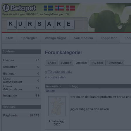
Senaste rullningen, KUrSARE, av BanglaMeat gav 158p
Start
Spelregler
Vanliga frågor
Sök medlem
Topplistor
For
Spelrum
Forumkategorier
Giraffen
27
Snack
Support
Ordlekar
IRL-spel
Turneringar
Krokodilen
0
« Föregående sida
Elefanten
0
« Första sidan
Musen
0
Böjningslistan
Grisen
Användare
Inlägg
11
Böjningslistan
åskarl
Inloggade
38
tror du att det kan bli problem att korka e
Mobilspel
jag är villig att ta den risken
Pågående
18 322
Antal inlägg:
5826