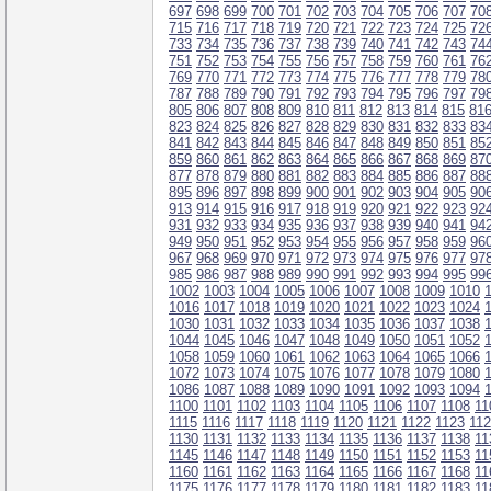
697
698
699
700
701
702
703
704
705
706
707
70
715
716
717
718
719
720
721
722
723
724
725
72
733
734
735
736
737
738
739
740
741
742
743
74
751
752
753
754
755
756
757
758
759
760
761
76
769
770
771
772
773
774
775
776
777
778
779
78
787
788
789
790
791
792
793
794
795
796
797
79
805
806
807
808
809
810
811
812
813
814
815
81
823
824
825
826
827
828
829
830
831
832
833
83
841
842
843
844
845
846
847
848
849
850
851
85
859
860
861
862
863
864
865
866
867
868
869
87
877
878
879
880
881
882
883
884
885
886
887
88
895
896
897
898
899
900
901
902
903
904
905
90
913
914
915
916
917
918
919
920
921
922
923
92
931
932
933
934
935
936
937
938
939
940
941
94
949
950
951
952
953
954
955
956
957
958
959
96
967
968
969
970
971
972
973
974
975
976
977
97
985
986
987
988
989
990
991
992
993
994
995
99
1002
1003
1004
1005
1006
1007
1008
1009
1010
1016
1017
1018
1019
1020
1021
1022
1023
1024
1030
1031
1032
1033
1034
1035
1036
1037
1038
1044
1045
1046
1047
1048
1049
1050
1051
1052
1058
1059
1060
1061
1062
1063
1064
1065
1066
1072
1073
1074
1075
1076
1077
1078
1079
1080
1086
1087
1088
1089
1090
1091
1092
1093
1094
1100
1101
1102
1103
1104
1105
1106
1107
1108
11
1115
1116
1117
1118
1119
1120
1121
1122
1123
11
1130
1131
1132
1133
1134
1135
1136
1137
1138
11
1145
1146
1147
1148
1149
1150
1151
1152
1153
11
1160
1161
1162
1163
1164
1165
1166
1167
1168
11
1175
1176
1177
1178
1179
1180
1181
1182
1183
11