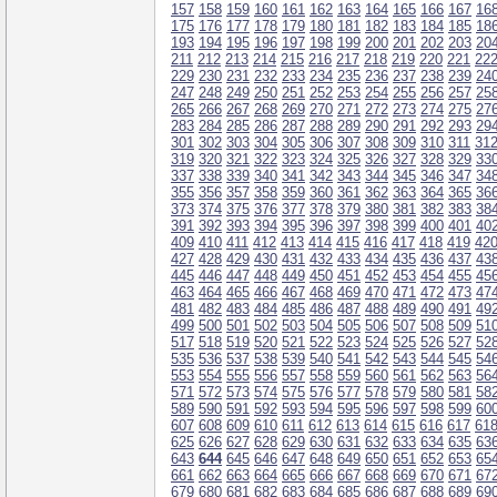
157
158
159
160
161
162
163
164
165
166
167
16
175
176
177
178
179
180
181
182
183
184
185
18
193
194
195
196
197
198
199
200
201
202
203
20
211
212
213
214
215
216
217
218
219
220
221
22
229
230
231
232
233
234
235
236
237
238
239
24
247
248
249
250
251
252
253
254
255
256
257
25
265
266
267
268
269
270
271
272
273
274
275
27
283
284
285
286
287
288
289
290
291
292
293
29
301
302
303
304
305
306
307
308
309
310
311
31
319
320
321
322
323
324
325
326
327
328
329
33
337
338
339
340
341
342
343
344
345
346
347
34
355
356
357
358
359
360
361
362
363
364
365
36
373
374
375
376
377
378
379
380
381
382
383
38
391
392
393
394
395
396
397
398
399
400
401
40
409
410
411
412
413
414
415
416
417
418
419
42
427
428
429
430
431
432
433
434
435
436
437
43
445
446
447
448
449
450
451
452
453
454
455
45
463
464
465
466
467
468
469
470
471
472
473
47
481
482
483
484
485
486
487
488
489
490
491
49
499
500
501
502
503
504
505
506
507
508
509
51
517
518
519
520
521
522
523
524
525
526
527
52
535
536
537
538
539
540
541
542
543
544
545
54
553
554
555
556
557
558
559
560
561
562
563
56
571
572
573
574
575
576
577
578
579
580
581
58
589
590
591
592
593
594
595
596
597
598
599
60
607
608
609
610
611
612
613
614
615
616
617
61
625
626
627
628
629
630
631
632
633
634
635
63
643
644
645
646
647
648
649
650
651
652
653
65
661
662
663
664
665
666
667
668
669
670
671
67
679
680
681
682
683
684
685
686
687
688
689
69