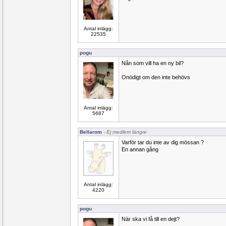
Antal inlägg:
22535
pogu
Nån som vill ha en ny bil?
Onödigt om den inte behövs
Antal inlägg:
5687
Bellarom
- Ej medlem längre
Varför tar du inte av dig mössan ?
En annan gång
Antal inlägg:
4220
pogu
När ska vi få till en dejt?