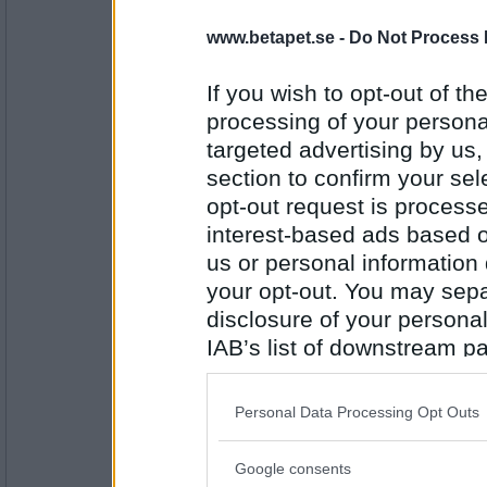
www.betapet.se -
Do Not Process 
åskarl
har du nån aning om hur många vindruvor 
druvklasarna?
If you wish to opt-out of the
processing of your personal
klimatsmart
targeted advertising by us
Antal inlägg:
5826
section to confirm your sel
opt-out request is proces
Bellarom
- Ej medlem längre
Men varför spolar du aldrig toaletten?
interest-based ads based o
Blir stopp där
us or personal information d
your opt-out. You may separ
disclosure of your personal
Antal inlägg:
4220
IAB’s list of downstream pa
åskarl
also be disclosed by us to 
du drar alltså gränsen vid en anständig k
Downstream Participants
th
Personal Data Processing Opt Outs
third parties.
vitlök fungerar också bra
Google consents
Please note that this web
Antal inlägg: