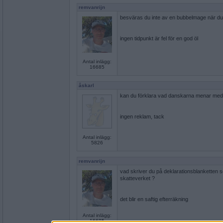
remvanrijn
besväras du inte av en bubbelmage när du 
ingen tidpunkt är fel för en god öl
Antal inlägg:
16685
åskarl
kan du förklara vad danskarna menar med
ingen reklam, tack
Antal inlägg:
5826
remvanrijn
vad skriver du på deklarationsblanketten so
skatteverket ?
det blir en saftig efterräkning
Antal inlägg:
16685