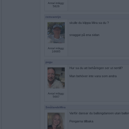
Antal inlägg:
5826
remvanrijn
skulle du klippa Mira sa du ?
snaggat på ena sidan
Antal inlägg:
16685
pogu
Hur sa du att behåringen ser ut nertill?
Man behöver inte vara som andra
Antal inlägg:
5687
SmålandsMira
Varför dansar du ballongdansen utan ballo
Pengarna tillbaka