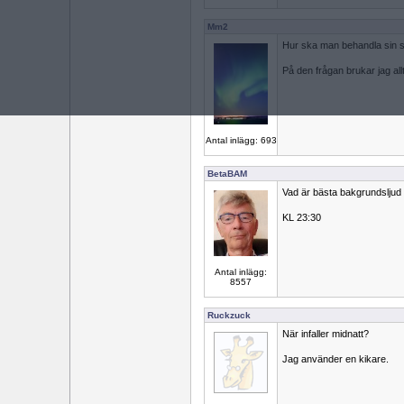
Mm2
Hur ska man behandla sin 
På den frågan brukar jag allt
Antal inlägg: 693
BetaBAM
Vad är bästa bakgrundsljud t
KL 23:30
Antal inlägg:
8557
Ruckzuck
När infaller midnatt?
Jag använder en kikare.