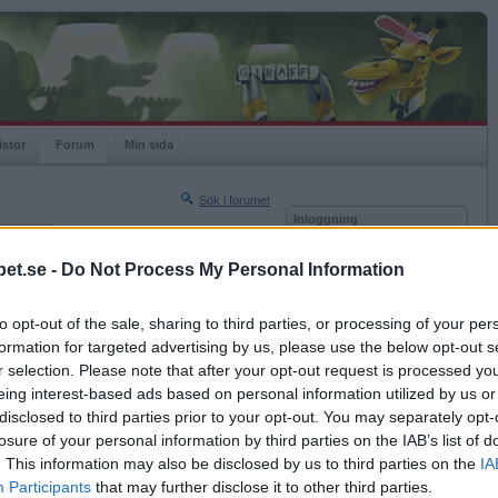
istor
Forum
Min sida
Sök i forumet
Inloggning
rneringar
Användare
et.se -
Do Not Process My Personal Information
Nästa sida »
Lösenord
Sista sidan »
to opt-out of the sale, sharing to third parties, or processing of your per
Kom ihåg mig
2014-05-21 07:12
formation for targeted advertising by us, please use the below opt-out s
Logga in
ta upp tapeterna?
r selection. Please note that after your opt-out request is processed y
eing interest-based ads based on personal information utilized by us or
Glömt ditt lösenord?
Få ny aktiveringslänk
disclosed to third parties prior to your opt-out. You may separately opt-
losure of your personal information by third parties on the IAB’s list of
. This information may also be disclosed by us to third parties on the
IA
Betapet är gratis!
Participants
that may further disclose it to other third parties.