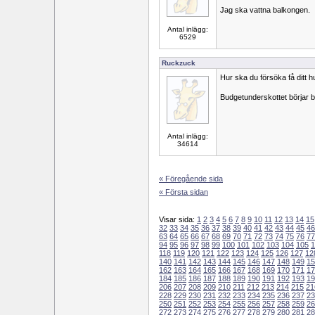
Jag ska vattna balkongen.
Antal inlägg:
6529
Ruckzuck
Hur ska du försöka få ditt h
Budgetunderskottet börjar bli
Antal inlägg:
34614
« Föregående sida
« Första sidan
Visar sida:
1
2
3
4
5
6
7
8
9
10
11
12
13
14
15
32
33
34
35
36
37
38
39
40
41
42
43
44
45
46
63
64
65
66
67
68
69
70
71
72
73
74
75
76
77
94
95
96
97
98
99
100
101
102
103
104
105
1
118
119
120
121
122
123
124
125
126
127
12
140
141
142
143
144
145
146
147
148
149
15
162
163
164
165
166
167
168
169
170
171
17
184
185
186
187
188
189
190
191
192
193
19
206
207
208
209
210
211
212
213
214
215
21
228
229
230
231
232
233
234
235
236
237
23
250
251
252
253
254
255
256
257
258
259
26
272
273
274
275
276
277
278
279
280
281
28