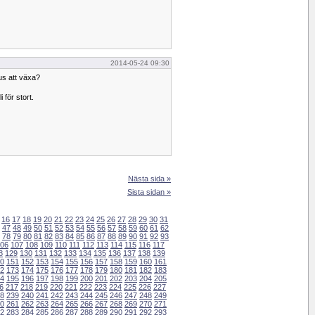
2014-05-24 09:30
us att växa?
 för stort.
Nästa sida »
Sista sidan »
16
17
18
19
20
21
22
23
24
25
26
27
28
29
30
31
47
48
49
50
51
52
53
54
55
56
57
58
59
60
61
62
78
79
80
81
82
83
84
85
86
87
88
89
90
91
92
93
06
107
108
109
110
111
112
113
114
115
116
117
8
129
130
131
132
133
134
135
136
137
138
139
0
151
152
153
154
155
156
157
158
159
160
161
2
173
174
175
176
177
178
179
180
181
182
183
4
195
196
197
198
199
200
201
202
203
204
205
6
217
218
219
220
221
222
223
224
225
226
227
8
239
240
241
242
243
244
245
246
247
248
249
0
261
262
263
264
265
266
267
268
269
270
271
2
283
284
285
286
287
288
289
290
291
292
293