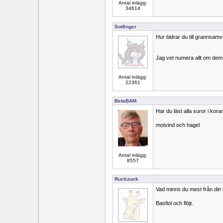
Antal inlägg:
34614
Sotfinger
Hur bidrar du till grannsamve
Jag vet numera allt om dem
Antal inlägg:
22361
BetaBAM
Har du läst alla suror i kor
motvind och hagel
Antal inlägg:
8557
Ruckzuck
Vad minns du mest från din 
Basfiol och flöjt.