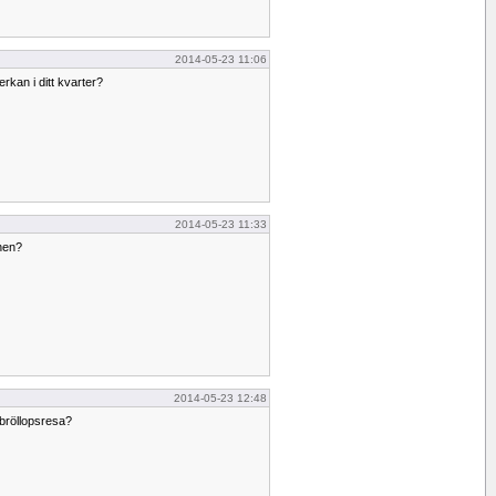
2014-05-23 11:06
rkan i ditt kvarter?
2014-05-23 11:33
anen?
2014-05-23 12:48
bröllopsresa?