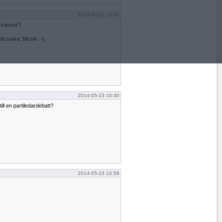
2014-05-21 13:50
svärmor?
id svara: Musik :-).
2014-05-23 10:40
ill en partiledardebatt?
2014-05-23 10:58