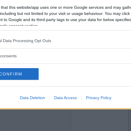
2014-05-21 10:40
Vill du bli
 that this website/app uses one or more Google services and may gath
medlem?
llar?
including but not limited to your visit or usage behaviour. You may click 
 to Google and its third-party tags to use your data for below specifi
Skapa nytt konto
ogle consent section.
l Data Processing Opt Outs
2014-05-21 12:09
amtal för att pröva hur bildade folk är?
consents
CONFIRM
2014-05-21 12:16
Data Deletion
Data Access
Privacy Policy
tten på?