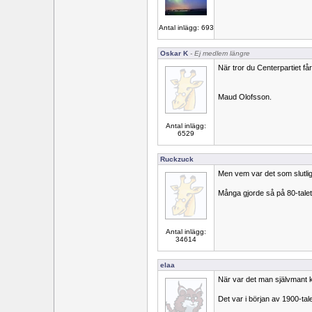
Antal inlägg: 693
Oskar K
- Ej medlem längre
När tror du Centerpartiet få
Maud Olofsson.
Antal inlägg:
6529
Ruckzuck
Men vem var det som slutli
Många gjorde så på 80-talet
Antal inlägg:
34614
elaa
När var det man självmant k
Det var i början av 1900-tal