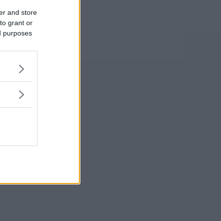
er and store
to grant or
ed purposes