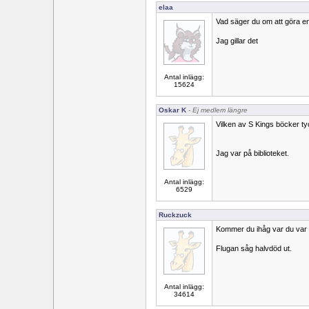
elaa
Vad säger du om att göra 
Jag gillar det
Antal inlägg:
15624
Oskar K
- Ej medlem längre
Vilken av S Kings böcker t
Jag var på biblioteket.
Antal inlägg:
6529
Ruckzuck
Kommer du ihåg var du var 
Flugan såg halvdöd ut.
Antal inlägg:
34614