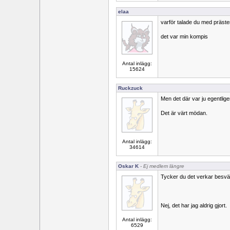
elaa
varför talade du med präste
det var min kompis
Antal inlägg:
15624
Ruckzuck
Men det där var ju egentligen
Det är värt mödan.
Antal inlägg:
34614
Oskar K
- Ej medlem längre
Tycker du det verkar besvärli
Nej, det har jag aldrig gjort.
Antal inlägg:
6529