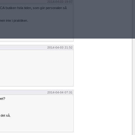
2014-04-03 15:07
ICA-butiken hela tiden, som gör personalen så
en inte i praktiken.
2014-04-03 21:52
2014-04-04 07:31
bet?
det så.