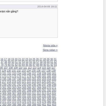
2014-04-06 18:11
 präst nån gång?
Nästa sida »
Sista sidan »
16
17
18
19
20
21
22
23
24
25
26
27
28
29
30
31
47
48
49
50
51
52
53
54
55
56
57
58
59
60
61
62
78
79
80
81
82
83
84
85
86
87
88
89
90
91
92
93
06
107
108
109
110
111
112
113
114
115
116
117
8
129
130
131
132
133
134
135
136
137
138
139
0
151
152
153
154
155
156
157
158
159
160
161
2
173
174
175
176
177
178
179
180
181
182
183
4
195
196
197
198
199
200
201
202
203
204
205
6
217
218
219
220
221
222
223
224
225
226
227
8
239
240
241
242
243
244
245
246
247
248
249
0
261
262
263
264
265
266
267
268
269
270
271
2
283
284
285
286
287
288
289
290
291
292
293
4
305
306
307
308
309
310
311
312
313
314
315
6
327
328
329
330
331
332
333
334
335
336
337
8
349
350
351
352
353
354
355
356
357
358
359
0
371
372
373
374
375
376
377
378
379
380
381
2
393
394
395
396
397
398
399
400
401
402
403