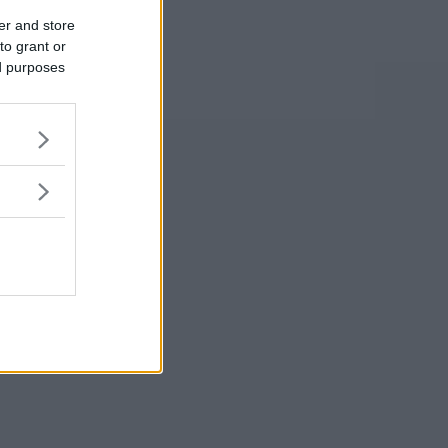
er and store
to grant or
ed purposes