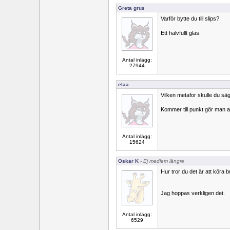
Greta grus
Varför bytte du till slips?
Ett halvfullt glas.
Antal inlägg:
27944
elaa
Vilken metafor skulle du sä
Kommer till punkt gör man a
Antal inlägg:
15624
Oskar K
- Ej medlem längre
Hur tror du det är att köra b
Jag hoppas verkligen det.
Antal inlägg:
6529