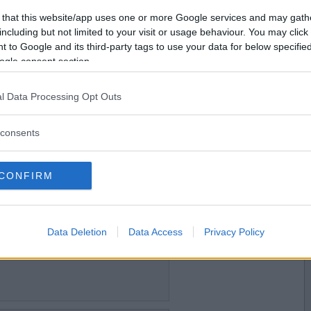
2014-04-02 14:49
Vill du bli
 that this website/app uses one or more Google services and may gath
repet gått av?
medlem?
including but not limited to your visit or usage behaviour. You may click 
 to Google and its third-party tags to use your data for below specifi
Skapa nytt konto
ogle consent section.
l Data Processing Opt Outs
2014-04-02 16:16
er?
consents
CONFIRM
2014-04-02 22:16
p du får, varför det?
Data Deletion
Data Access
Privacy Policy