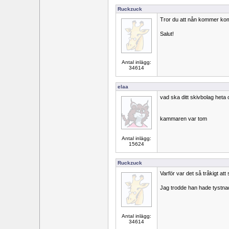
Ruckzuck
Tror du att nån kommer komm
Salut!
Antal inlägg:
34614
elaa
vad ska ditt skivbolag heta o
kammaren var tom
Antal inlägg:
15624
Ruckzuck
Varför var det så tråkigt at
Jag trodde han hade tystnad
Antal inlägg:
34614