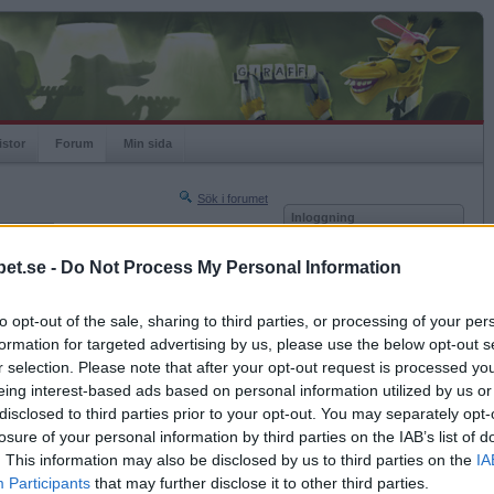
istor
Forum
Min sida
Sök i forumet
Inloggning
rneringar
Användare
et.se -
Do Not Process My Personal Information
Nästa sida »
Lösenord
Sista sidan »
to opt-out of the sale, sharing to third parties, or processing of your per
Kom ihåg mig
2014-04-02 11:15
formation for targeted advertising by us, please use the below opt-out s
Logga in
ller kärlek ?
r selection. Please note that after your opt-out request is processed y
eing interest-based ads based on personal information utilized by us or
Glömt ditt lösenord?
Få ny aktiveringslänk
disclosed to third parties prior to your opt-out. You may separately opt-
losure of your personal information by third parties on the IAB’s list of
. This information may also be disclosed by us to third parties on the
IA
Betapet är gratis!
Participants
that may further disclose it to other third parties.