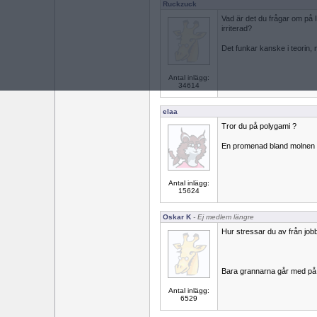
Ruckzuck
Vad är det du frågar om på 
irriterad?
Det funkar kanske i teorin, m
Antal inlägg:
34614
elaa
Tror du på polygami ?
En promenad bland molnen
Antal inlägg:
15624
Oskar K
- Ej medlem längre
Hur stressar du av från job
Bara grannarna går med på 
Antal inlägg:
6529