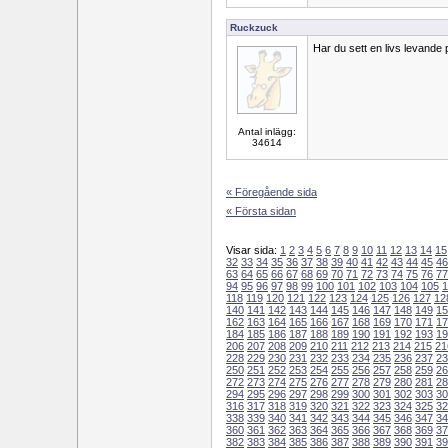
Ruckzuck
Har du sett en livs levande
Antal inlägg:
34614
« Föregående sida
« Första sidan
Visar sida:
1
2
3
4
5
6
7
8
9
10
11
12
13
14
15
32
33
34
35
36
37
38
39
40
41
42
43
44
45
46
63
64
65
66
67
68
69
70
71
72
73
74
75
76
77
94
95
96
97
98
99
100
101
102
103
104
105
1
118
119
120
121
122
123
124
125
126
127
12
140
141
142
143
144
145
146
147
148
149
15
162
163
164
165
166
167
168
169
170
171
17
184
185
186
187
188
189
190
191
192
193
19
206
207
208
209
210
211
212
213
214
215
21
228
229
230
231
232
233
234
235
236
237
23
250
251
252
253
254
255
256
257
258
259
26
272
273
274
275
276
277
278
279
280
281
28
294
295
296
297
298
299
300
301
302
303
30
316
317
318
319
320
321
322
323
324
325
32
338
339
340
341
342
343
344
345
346
347
34
360
361
362
363
364
365
366
367
368
369
37
382
383
384
385
386
387
388
389
390
391
39