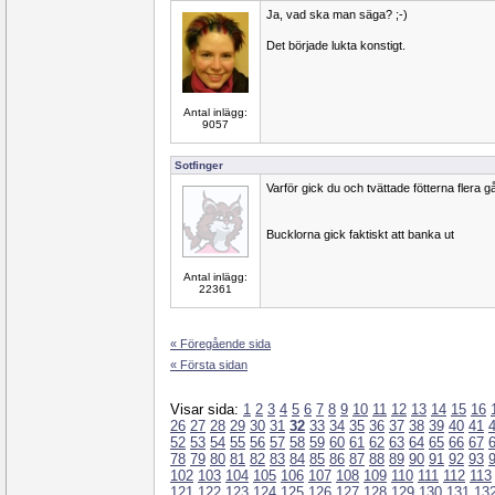
Ja, vad ska man säga? ;-)
Det började lukta konstigt.
Antal inlägg:
9057
Sotfinger
Varför gick du och tvättade fötterna flera 
Bucklorna gick faktiskt att banka ut
Antal inlägg:
22361
« Föregående sida
« Första sidan
Visar sida:
1
2
3
4
5
6
7
8
9
10
11
12
13
14
15
16
26
27
28
29
30
31
32
33
34
35
36
37
38
39
40
41
52
53
54
55
56
57
58
59
60
61
62
63
64
65
66
67
78
79
80
81
82
83
84
85
86
87
88
89
90
91
92
93
102
103
104
105
106
107
108
109
110
111
112
113
121
122
123
124
125
126
127
128
129
130
131
13