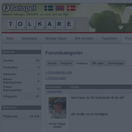
Senaste rullningen, tOLKARE, av conny jash gav 81p
Start
Spelregler
Vanliga frågor
Sök medlem
Topplistor
For
Spelrum
Forumkategorier
Giraffen
33
Snack
Support
Ordlekar
IRL-spel
Turneringar
Krokodilen
0
« Föregående sida
Elefanten
0
« Första sidan
Musen
0
Böjningslistan
Grisen
Användare
Inlägg
8
Böjningslistan
remvanrijn
Inloggade
41
Vad köper du för biobränsle till din bil?
Mobilspel
det skulle va en hemlighet
Pågående
18 434
Antal inlägg:
16685