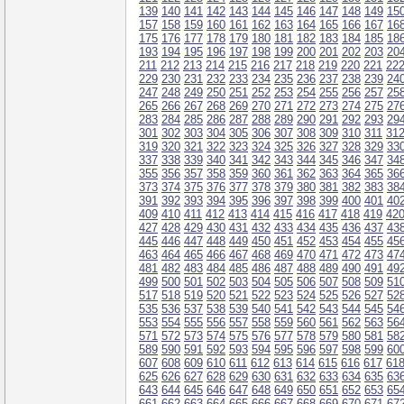
139
140
141
142
143
144
145
146
147
148
149
15
157
158
159
160
161
162
163
164
165
166
167
16
175
176
177
178
179
180
181
182
183
184
185
18
193
194
195
196
197
198
199
200
201
202
203
20
211
212
213
214
215
216
217
218
219
220
221
22
229
230
231
232
233
234
235
236
237
238
239
24
247
248
249
250
251
252
253
254
255
256
257
25
265
266
267
268
269
270
271
272
273
274
275
27
283
284
285
286
287
288
289
290
291
292
293
29
301
302
303
304
305
306
307
308
309
310
311
31
319
320
321
322
323
324
325
326
327
328
329
33
337
338
339
340
341
342
343
344
345
346
347
34
355
356
357
358
359
360
361
362
363
364
365
36
373
374
375
376
377
378
379
380
381
382
383
38
391
392
393
394
395
396
397
398
399
400
401
40
409
410
411
412
413
414
415
416
417
418
419
42
427
428
429
430
431
432
433
434
435
436
437
43
445
446
447
448
449
450
451
452
453
454
455
45
463
464
465
466
467
468
469
470
471
472
473
47
481
482
483
484
485
486
487
488
489
490
491
49
499
500
501
502
503
504
505
506
507
508
509
51
517
518
519
520
521
522
523
524
525
526
527
52
535
536
537
538
539
540
541
542
543
544
545
54
553
554
555
556
557
558
559
560
561
562
563
56
571
572
573
574
575
576
577
578
579
580
581
58
589
590
591
592
593
594
595
596
597
598
599
60
607
608
609
610
611
612
613
614
615
616
617
61
625
626
627
628
629
630
631
632
633
634
635
63
643
644
645
646
647
648
649
650
651
652
653
65
661
662
663
664
665
666
667
668
669
670
671
67