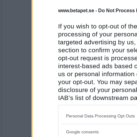
9057
www.betapet.se -
Do Not Process 
remvanrijn
Ovanlig planta du har i din fönsterkarm; v
If you wish to opt-out of the
processing of your personal
Jag räknar med det..
targeted advertising by us
Antal inlägg:
section to confirm your sel
16685
opt-out request is proces
Mimikryp
interest-based ads based o
Så du har inte lärt dig räkna för att du plan
professor i matematik?
us or personal information d
your opt-out. You may separ
Det är meningen med livet.
disclosure of your personal
Antal inlägg:
IAB’s list of downstream pa
9057
also be disclosed by us to 
remvanrijn
Downstream Participants
th
Personal Data Processing Opt Outs
Varför vill du bli professor i matematik?
third parties.
Google consents
Förskräckligt
Please note that this web