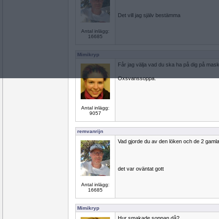
Det vill jag själv bestämma
Antal inlägg:
16685
Mimikryp
Får jag välja vad du ska ha på dig på ma
Oxsvanssoppa.
Antal inlägg:
9057
remvanrijn
Vad gjorde du av den löken och de 2 gamla
det var oväntat gott
Antal inlägg:
16685
Mimikryp
Hur smakade soppan då?