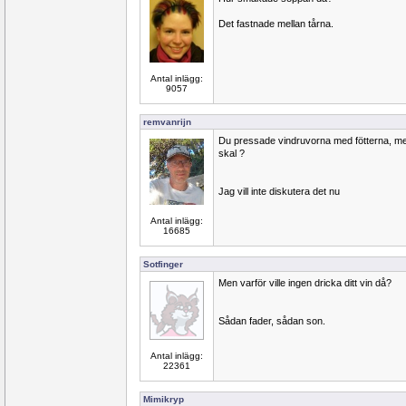
Det fastnade mellan tårna.
Antal inlägg:
9057
remvanrijn
Du pressade vindruvorna med fötterna, men
skal ?
Jag vill inte diskutera det nu
Antal inlägg:
16685
Sotfinger
Men varför ville ingen dricka ditt vin då?
Sådan fader, sådan son.
Antal inlägg:
22361
Mimikryp