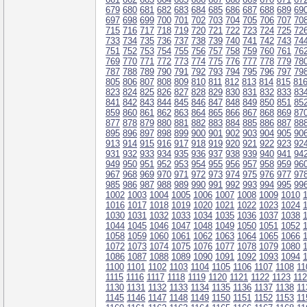
679
680
681
682
683
684
685
686
687
688
689
69
697
698
699
700
701
702
703
704
705
706
707
70
715
716
717
718
719
720
721
722
723
724
725
72
733
734
735
736
737
738
739
740
741
742
743
74
751
752
753
754
755
756
757
758
759
760
761
76
769
770
771
772
773
774
775
776
777
778
779
78
787
788
789
790
791
792
793
794
795
796
797
79
805
806
807
808
809
810
811
812
813
814
815
81
823
824
825
826
827
828
829
830
831
832
833
83
841
842
843
844
845
846
847
848
849
850
851
85
859
860
861
862
863
864
865
866
867
868
869
87
877
878
879
880
881
882
883
884
885
886
887
88
895
896
897
898
899
900
901
902
903
904
905
90
913
914
915
916
917
918
919
920
921
922
923
92
931
932
933
934
935
936
937
938
939
940
941
94
949
950
951
952
953
954
955
956
957
958
959
96
967
968
969
970
971
972
973
974
975
976
977
97
985
986
987
988
989
990
991
992
993
994
995
99
1002
1003
1004
1005
1006
1007
1008
1009
1010
1016
1017
1018
1019
1020
1021
1022
1023
1024
1030
1031
1032
1033
1034
1035
1036
1037
1038
1044
1045
1046
1047
1048
1049
1050
1051
1052
1058
1059
1060
1061
1062
1063
1064
1065
1066
1072
1073
1074
1075
1076
1077
1078
1079
1080
1086
1087
1088
1089
1090
1091
1092
1093
1094
1100
1101
1102
1103
1104
1105
1106
1107
1108
11
1115
1116
1117
1118
1119
1120
1121
1122
1123
11
1130
1131
1132
1133
1134
1135
1136
1137
1138
11
1145
1146
1147
1148
1149
1150
1151
1152
1153
11