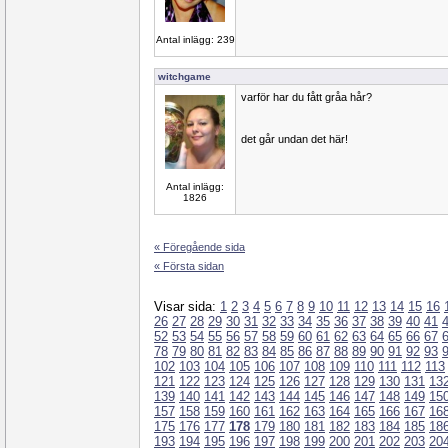
Antal inlägg: 239
witchgame
varför har du fått gråa hår?
det går undan det här!
Antal inlägg:
1826
« Föregående sida
« Första sidan
Visar sida:
1
2
3
4
5
6
7
8
9
10
11
12
13
14
15
16
26
27
28
29
30
31
32
33
34
35
36
37
38
39
40
41
52
53
54
55
56
57
58
59
60
61
62
63
64
65
66
67
78
79
80
81
82
83
84
85
86
87
88
89
90
91
92
93
102
103
104
105
106
107
108
109
110
111
112
113
121
122
123
124
125
126
127
128
129
130
131
13
139
140
141
142
143
144
145
146
147
148
149
15
157
158
159
160
161
162
163
164
165
166
167
16
175
176
177
178
179
180
181
182
183
184
185
18
193
194
195
196
197
198
199
200
201
202
203
20