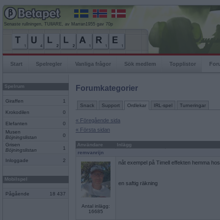
Senaste rullningen, TUllARE, av Marran1955 gav 70p
Start
Spelregler
Vanliga frågor
Sök medlem
Topplistor
For
Spelrum
Forumkategorier
Giraffen
1
Snack
Support
Ordlekar
IRL-spel
Turneringar
Krokodilen
0
« Föregående sida
Elefanten
0
« Första sidan
Musen
0
Böjningslistan
Grisen
Användare
Inlägg
1
Böjningslistan
remvanrijn
Inloggade
2
nåt exempel på Timell effekten hemma hos
Mobilspel
en saftig räkning
Pågående
18 437
Antal inlägg:
16685