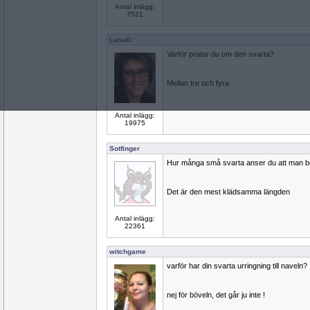
Antal inlägg:
7521
LenaG
Varför pratar du om den svarta?
Mellan tre och fyra
Antal inlägg:
19975
Sotfinger
Hur många små svarta anser du att man b
Det är den mest klädsamma längden
Antal inlägg:
22361
witchgame
varför har din svarta urringning till naveln?
nej för böveln, det går ju inte !