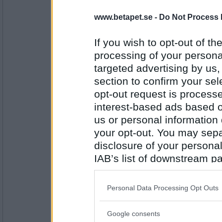
www.betapet.se -
Do Not Process 
onobond
Vad var hemvist för Stazi?
If you wish to opt-out of the
Får mig alltid att tända
processing of your personal
targeted advertising by us
Antal inlägg:
24323
section to confirm your sel
opt-out request is proces
Miss_Foster
Blev du glad för den fina tändsticksasken?
interest-based ads based o
Stäng alla fönster och dörrar!
us or personal information d
your opt-out. You may separ
disclosure of your personal
Antal inlägg:
1145
IAB’s list of downstream pa
also be disclosed by us to 
onobond
Har du sett Askmolnet?
Downstream Participants
th
Personal Data Processing Opt Outs
Ja, men bara om vi spelar
third parties.
Google consents
Please note that this web
Antal inlägg: