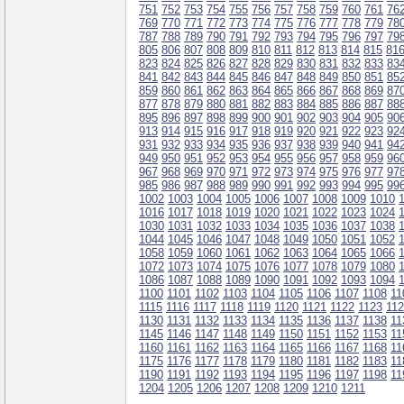
751
752
753
754
755
756
757
758
759
760
761
76
769
770
771
772
773
774
775
776
777
778
779
78
787
788
789
790
791
792
793
794
795
796
797
79
805
806
807
808
809
810
811
812
813
814
815
81
823
824
825
826
827
828
829
830
831
832
833
83
841
842
843
844
845
846
847
848
849
850
851
85
859
860
861
862
863
864
865
866
867
868
869
87
877
878
879
880
881
882
883
884
885
886
887
88
895
896
897
898
899
900
901
902
903
904
905
90
913
914
915
916
917
918
919
920
921
922
923
92
931
932
933
934
935
936
937
938
939
940
941
94
949
950
951
952
953
954
955
956
957
958
959
96
967
968
969
970
971
972
973
974
975
976
977
97
985
986
987
988
989
990
991
992
993
994
995
99
1002
1003
1004
1005
1006
1007
1008
1009
1010
1016
1017
1018
1019
1020
1021
1022
1023
1024
1030
1031
1032
1033
1034
1035
1036
1037
1038
1044
1045
1046
1047
1048
1049
1050
1051
1052
1058
1059
1060
1061
1062
1063
1064
1065
1066
1072
1073
1074
1075
1076
1077
1078
1079
1080
1086
1087
1088
1089
1090
1091
1092
1093
1094
1100
1101
1102
1103
1104
1105
1106
1107
1108
11
1115
1116
1117
1118
1119
1120
1121
1122
1123
11
1130
1131
1132
1133
1134
1135
1136
1137
1138
11
1145
1146
1147
1148
1149
1150
1151
1152
1153
11
1160
1161
1162
1163
1164
1165
1166
1167
1168
11
1175
1176
1177
1178
1179
1180
1181
1182
1183
11
1190
1191
1192
1193
1194
1195
1196
1197
1198
11
1204
1205
1206
1207
1208
1209
1210
1211