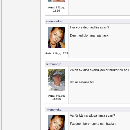
Antal inlägg:
1826
-mononoke-
Hur vore det med lite svart?
Den med blomman på, tack.
Antal inlägg: 239
remvanrijn
vilken av dina svarta jackor brukar du ha i
det är askans fel
Antal inlägg:
16685
-mononoke-
Varför känns allt så himla svart?
Fasoner, korvmacka och babian!