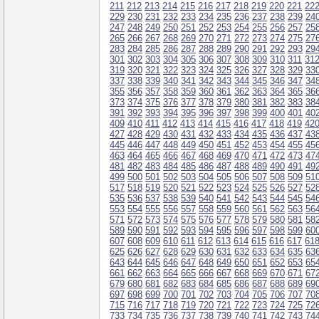
211
212
213
214
215
216
217
218
219
220
221
22
229
230
231
232
233
234
235
236
237
238
239
24
247
248
249
250
251
252
253
254
255
256
257
25
265
266
267
268
269
270
271
272
273
274
275
27
283
284
285
286
287
288
289
290
291
292
293
29
301
302
303
304
305
306
307
308
309
310
311
31
319
320
321
322
323
324
325
326
327
328
329
33
337
338
339
340
341
342
343
344
345
346
347
34
355
356
357
358
359
360
361
362
363
364
365
36
373
374
375
376
377
378
379
380
381
382
383
38
391
392
393
394
395
396
397
398
399
400
401
40
409
410
411
412
413
414
415
416
417
418
419
42
427
428
429
430
431
432
433
434
435
436
437
43
445
446
447
448
449
450
451
452
453
454
455
45
463
464
465
466
467
468
469
470
471
472
473
47
481
482
483
484
485
486
487
488
489
490
491
49
499
500
501
502
503
504
505
506
507
508
509
51
517
518
519
520
521
522
523
524
525
526
527
52
535
536
537
538
539
540
541
542
543
544
545
54
553
554
555
556
557
558
559
560
561
562
563
56
571
572
573
574
575
576
577
578
579
580
581
58
589
590
591
592
593
594
595
596
597
598
599
60
607
608
609
610
611
612
613
614
615
616
617
61
625
626
627
628
629
630
631
632
633
634
635
63
643
644
645
646
647
648
649
650
651
652
653
65
661
662
663
664
665
666
667
668
669
670
671
67
679
680
681
682
683
684
685
686
687
688
689
69
697
698
699
700
701
702
703
704
705
706
707
70
715
716
717
718
719
720
721
722
723
724
725
72
733
734
735
736
737
738
739
740
741
742
743
74