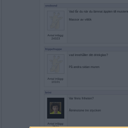
onobond
Vad får du när du lämnat äpplen till musteri
Massor av vitlök
Antal inlägg:
24323
frippefrappe
vad innehåller ditt drinkglas?
På andra sidan muren
Antal inlägg:
10101
brini
Var finns friheten?
Åtminstone tre stycken
Antal inlägg:
7521