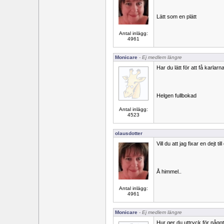
Lätt som en plätt
Antal inlägg:
4961
Monicare
- Ej medlem längre
Har du lätt för att få karlarna
Helgen fullbokad
Antal inlägg:
4523
olausdotter
Vill du att jag fixar en dejt till
Å himmel..
Antal inlägg:
4961
Monicare
- Ej medlem längre
Hur ger du uttryck för någo