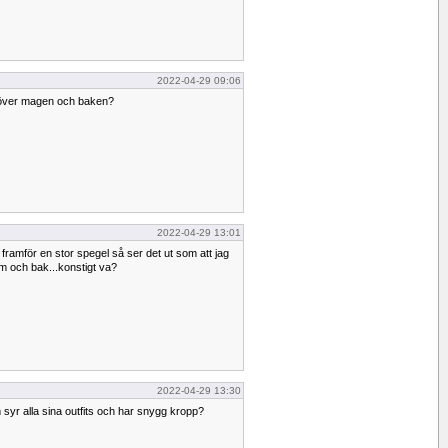
2022-04-29 09:06
r över magen och baken?
2022-04-29 13:01
il framför en stor spegel så ser det ut som att jag
m och bak...konstigt va?
2022-04-29 13:30
 syr alla sina outfits och har snygg kropp?