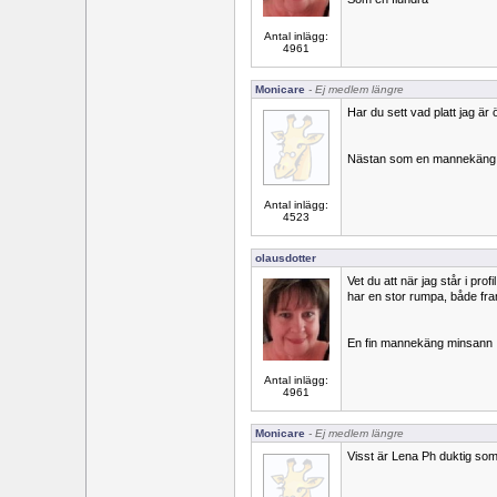
Antal inlägg:
4961
Monicare
- Ej medlem längre
Har du sett vad platt jag ä
Nästan som en mannekäng
Antal inlägg:
4523
olausdotter
Vet du att när jag står i prof
har en stor rumpa, både fra
En fin mannekäng minsann
Antal inlägg:
4961
Monicare
- Ej medlem längre
Visst är Lena Ph duktig som