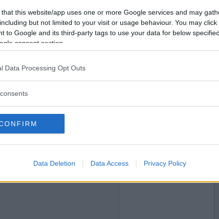
2022-04-28 17:43
Vill du bli
 that this website/app uses one or more Google services and may gath
medlem?
including but not limited to your visit or usage behaviour. You may click 
 to Google and its third-party tags to use your data for below specifi
Skapa nytt konto
ogle consent section.
l Data Processing Opt Outs
2022-04-28 18:29
consents
ner i engelska? Men då måste du ställa en fråga
CONFIRM
Data Deletion
Data Access
Privacy Policy
2022-04-28 19:25
ad nångång?