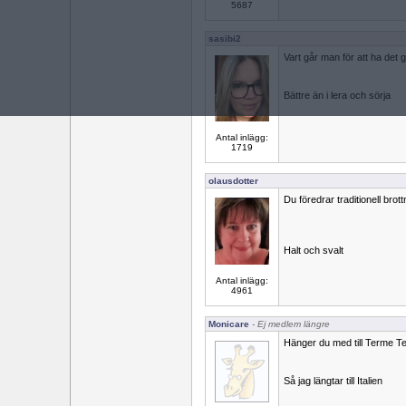
5687
sasibi2
Vart går man för att ha det g
Bättre än i lera och sörja
Antal inlägg:
1719
olausdotter
Du föredrar traditionell brottn
Halt och svalt
Antal inlägg:
4961
Monicare
- Ej medlem längre
Hänger du med till Terme Te
Så jag längtar till Italien