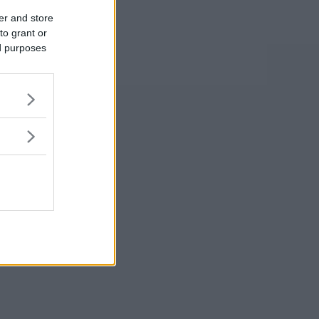
er and store
to grant or
ed purposes