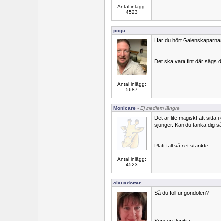
Antal inlägg:
4523
pogu
Har du hört Galenskaparnas ”
Det ska vara fint där sägs d
Antal inlägg:
5687
Monicare
- Ej medlem längre
Det är lite magiskt att sitta
sjunger. Kan du tänka dig s
Platt fall så det stänkte
Antal inlägg:
4523
olausdotter
Så du föll ur gondolen?
Som en flundra