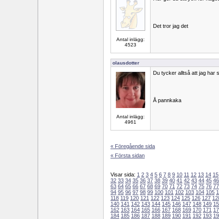
Det tror jag det
Antal inlägg:
4523
olausdotter
Du tycker alltså att jag har s
Å pannkaka
Antal inlägg:
4961
« Föregående sida
« Första sidan
Visar sida:
1
2
3
4
5
6
7
8
9
10
11
12
13
14
15
32
33
34
35
36
37
38
39
40
41
42
43
44
45
46
63
64
65
66
67
68
69
70
71
72
73
74
75
76
77
94
95
96
97
98
99
100
101
102
103
104
105
1
118
119
120
121
122
123
124
125
126
127
12
140
141
142
143
144
145
146
147
148
149
15
162
163
164
165
166
167
168
169
170
171
17
184
185
186
187
188
189
190
191
192
193
19