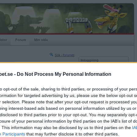
istor
Forum
Min sida
Sök i forumet
Inloggning
rneringar
Användare
et.se -
Do Not Process My Personal Information
Nästa sida »
Lösenord
Sista sidan »
to opt-out of the sale, sharing to third parties, or processing of your per
Kom ihåg mig
2022-04-28 17:07
formation for targeted advertising by us, please use the below opt-out s
Logga in
na på 60-talsmusik?
r selection. Please note that after your opt-out request is processed y
eing interest-based ads based on personal information utilized by us or
Glömt ditt lösenord?
Få ny aktiveringslänk
disclosed to third parties prior to your opt-out. You may separately opt-
losure of your personal information by third parties on the IAB’s list of
. This information may also be disclosed by us to third parties on the
IA
Betapet är gratis!
Participants
that may further disclose it to other third parties.