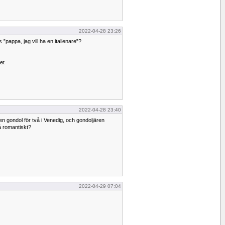
2022-04-28 23:26
pappa, jag vill ha en italienare”?
et
2022-04-28 23:40
 i en gondol för två i Venedig, och gondoljären
å romantiskt?
2022-04-29 07:04