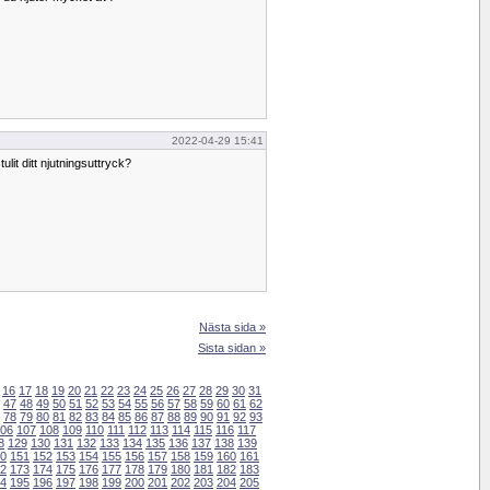
2022-04-29 15:41
tulit ditt njutningsuttryck?
Nästa sida »
Sista sidan »
16
17
18
19
20
21
22
23
24
25
26
27
28
29
30
31
47
48
49
50
51
52
53
54
55
56
57
58
59
60
61
62
78
79
80
81
82
83
84
85
86
87
88
89
90
91
92
93
06
107
108
109
110
111
112
113
114
115
116
117
8
129
130
131
132
133
134
135
136
137
138
139
0
151
152
153
154
155
156
157
158
159
160
161
2
173
174
175
176
177
178
179
180
181
182
183
4
195
196
197
198
199
200
201
202
203
204
205