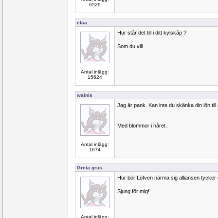
6529
elaa
Hur står det till i ditt kylskåp ?
Som du vill
Antal inlägg:
15624
wainis
Jag är pank. Kan inte du skänka din lön til
Med blommor i håret.
Antal inlägg:
1674
Greta grus
Hur bör Löfven närma sig alliansen tycker
Sjung för mig!
Antal inlägg: