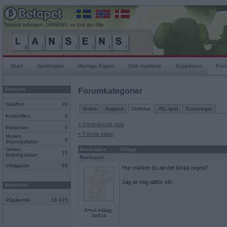
Senaste rullningen, LANSENS, av Eva gav 68p
Start
Spelregler
Vanliga frågor
Sök medlem
Topplistor
For
Spelrum
Forumkategorier
Giraffen
20
Snack
Support
Ordlekar
IRL-spel
Turneringar
Krokodilen
0
« Föregående sida
Elefanten
0
« Första sidan
Musen
0
Böjningslistan
Grisen
Användare
Inlägg
15
Böjningslistan
Ruckzuck
Inloggade
35
Hur märkte du att det börjat regna?
Jag är nog alltför slö.
Mobilspel
Pågående
18 425
Antal inlägg:
34614