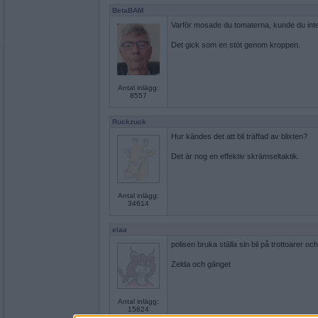
BetaBAM
Varför mosade du tomaterna, kunde du int
Det gick som en stöt genom kroppen.
Antal inlägg:
8557
Ruckzuck
Hur kändes det att bli träffad av blixten?
Det är nog en effektiv skrämseltaktik.
Antal inlägg:
34614
elaa
polisen bruka ställa sin bil på trottoarer oc
Zelda och gänget
Antal inlägg:
15624