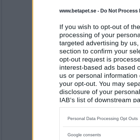
Oskar K
- Ej medlem längre
www.betapet.se -
Do Not Process 
Så, du ska på fest i helgen, hos vem då?
If you wish to opt-out of the
Vargen, Farmor och Skalman.
processing of your personal
Antal inlägg:
targeted advertising by us
6529
section to confirm your sel
elaa
opt-out request is proces
vilka behöver man när man ska ta hand o
interest-based ads based o
landskapet bredde ut sig liksom så där
us or personal information d
your opt-out. You may separ
Antal inlägg:
disclosure of your personal
15624
IAB’s list of downstream pa
Greta grus
also be disclosed by us to 
Vad kände du första dan du kom till jobbet
Downstream Participants
th
Min syster bor inte här längre..
Personal Data Processing Opt Outs
third parties.
Antal inlägg:
Google consents
Please note that this web
27944