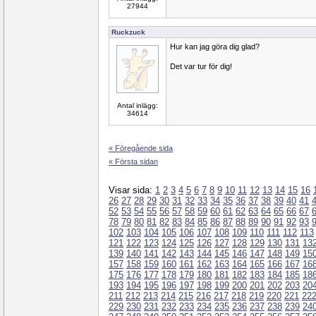
27944
Ruckzuck
Hur kan jag göra dig glad?
Det var tur för dig!
Antal inlägg:
34614
« Föregående sida
« Första sidan
Visar sida:
1
2
3
4
5
6
7
8
9
10
11
12
13
14
15
16
26
27
28
29
30
31
32
33
34
35
36
37
38
39
40
41
52
53
54
55
56
57
58
59
60
61
62
63
64
65
66
67
78
79
80
81
82
83
84
85
86
87
88
89
90
91
92
93
102
103
104
105
106
107
108
109
110
111
112
113
121
122
123
124
125
126
127
128
129
130
131
13
139
140
141
142
143
144
145
146
147
148
149
15
157
158
159
160
161
162
163
164
165
166
167
16
175
176
177
178
179
180
181
182
183
184
185
18
193
194
195
196
197
198
199
200
201
202
203
20
211
212
213
214
215
216
217
218
219
220
221
22
229
230
231
232
233
234
235
236
237
238
239
24