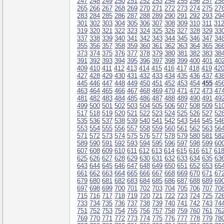
247
248
249
250
251
252
253
254
255
256
257
25
265
266
267
268
269
270
271
272
273
274
275
27
283
284
285
286
287
288
289
290
291
292
293
29
301
302
303
304
305
306
307
308
309
310
311
31
319
320
321
322
323
324
325
326
327
328
329
33
337
338
339
340
341
342
343
344
345
346
347
34
355
356
357
358
359
360
361
362
363
364
365
36
373
374
375
376
377
378
379
380
381
382
383
38
391
392
393
394
395
396
397
398
399
400
401
40
409
410
411
412
413
414
415
416
417
418
419
42
427
428
429
430
431
432
433
434
435
436
437
43
445
446
447
448
449
450
451
452
453
454
455
45
463
464
465
466
467
468
469
470
471
472
473
47
481
482
483
484
485
486
487
488
489
490
491
49
499
500
501
502
503
504
505
506
507
508
509
51
517
518
519
520
521
522
523
524
525
526
527
52
535
536
537
538
539
540
541
542
543
544
545
54
553
554
555
556
557
558
559
560
561
562
563
56
571
572
573
574
575
576
577
578
579
580
581
58
589
590
591
592
593
594
595
596
597
598
599
60
607
608
609
610
611
612
613
614
615
616
617
61
625
626
627
628
629
630
631
632
633
634
635
63
643
644
645
646
647
648
649
650
651
652
653
65
661
662
663
664
665
666
667
668
669
670
671
67
679
680
681
682
683
684
685
686
687
688
689
69
697
698
699
700
701
702
703
704
705
706
707
70
715
716
717
718
719
720
721
722
723
724
725
72
733
734
735
736
737
738
739
740
741
742
743
74
751
752
753
754
755
756
757
758
759
760
761
76
769
770
771
772
773
774
775
776
777
778
779
78