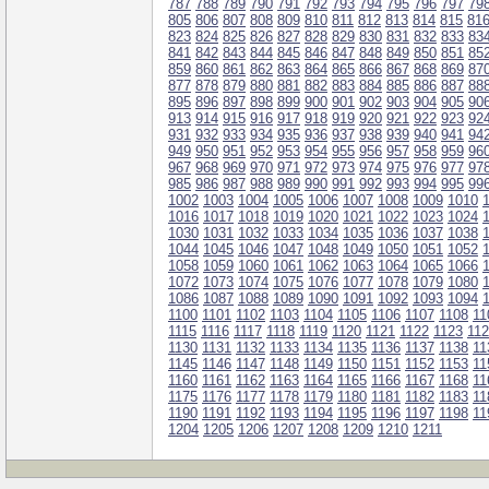
787
788
789
790
791
792
793
794
795
796
797
79
805
806
807
808
809
810
811
812
813
814
815
81
823
824
825
826
827
828
829
830
831
832
833
83
841
842
843
844
845
846
847
848
849
850
851
85
859
860
861
862
863
864
865
866
867
868
869
87
877
878
879
880
881
882
883
884
885
886
887
88
895
896
897
898
899
900
901
902
903
904
905
90
913
914
915
916
917
918
919
920
921
922
923
92
931
932
933
934
935
936
937
938
939
940
941
94
949
950
951
952
953
954
955
956
957
958
959
96
967
968
969
970
971
972
973
974
975
976
977
97
985
986
987
988
989
990
991
992
993
994
995
99
1002
1003
1004
1005
1006
1007
1008
1009
1010
1016
1017
1018
1019
1020
1021
1022
1023
1024
1030
1031
1032
1033
1034
1035
1036
1037
1038
1044
1045
1046
1047
1048
1049
1050
1051
1052
1058
1059
1060
1061
1062
1063
1064
1065
1066
1072
1073
1074
1075
1076
1077
1078
1079
1080
1086
1087
1088
1089
1090
1091
1092
1093
1094
1100
1101
1102
1103
1104
1105
1106
1107
1108
11
1115
1116
1117
1118
1119
1120
1121
1122
1123
11
1130
1131
1132
1133
1134
1135
1136
1137
1138
11
1145
1146
1147
1148
1149
1150
1151
1152
1153
11
1160
1161
1162
1163
1164
1165
1166
1167
1168
11
1175
1176
1177
1178
1179
1180
1181
1182
1183
11
1190
1191
1192
1193
1194
1195
1196
1197
1198
11
1204
1205
1206
1207
1208
1209
1210
1211