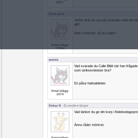
8557
Greta grus
Varför drar du runt på stranden med det d
allt?
Nein Carlchen, så du säger!
Antal inlägg:
27944
wainis
Vad svarade du Calle Bildt när han frågade 
som utrikesminister bra?
En påse halstabletter.
Antal inlägg:
1674
Oskar K
- Ej medlem längre
Vad tänker du ge din korp i födelsedagspr
Ännu råder mörkret.
Antal inlägg: