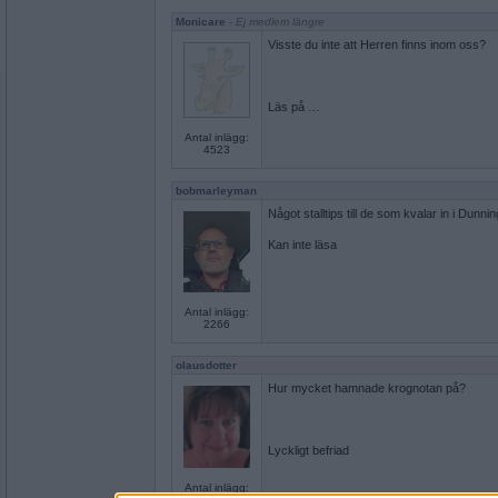
Monicare
- Ej medlem längre
Visste du inte att Herren finns inom oss?
Läs på …
Antal inlägg:
4523
bobmarleyman
Något stalltips till de som kvalar in i Dunn
Kan inte läsa
Antal inlägg:
2266
olausdotter
Hur mycket hamnade krognotan på?
Lyckligt befriad
Antal inlägg: