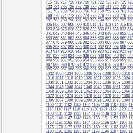
715
716
717
718
719
720
721
722
723
724
725
72
733
734
735
736
737
738
739
740
741
742
743
74
751
752
753
754
755
756
757
758
759
760
761
76
769
770
771
772
773
774
775
776
777
778
779
78
787
788
789
790
791
792
793
794
795
796
797
79
805
806
807
808
809
810
811
812
813
814
815
81
823
824
825
826
827
828
829
830
831
832
833
83
841
842
843
844
845
846
847
848
849
850
851
85
859
860
861
862
863
864
865
866
867
868
869
87
877
878
879
880
881
882
883
884
885
886
887
88
895
896
897
898
899
900
901
902
903
904
905
90
913
914
915
916
917
918
919
920
921
922
923
92
931
932
933
934
935
936
937
938
939
940
941
94
949
950
951
952
953
954
955
956
957
958
959
96
967
968
969
970
971
972
973
974
975
976
977
97
985
986
987
988
989
990
991
992
993
994
995
99
1002
1003
1004
1005
1006
1007
1008
1009
1010
1016
1017
1018
1019
1020
1021
1022
1023
1024
1030
1031
1032
1033
1034
1035
1036
1037
1038
1044
1045
1046
1047
1048
1049
1050
1051
1052
1058
1059
1060
1061
1062
1063
1064
1065
1066
1072
1073
1074
1075
1076
1077
1078
1079
1080
1086
1087
1088
1089
1090
1091
1092
1093
1094
1100
1101
1102
1103
1104
1105
1106
1107
1108
11
1115
1116
1117
1118
1119
1120
1121
1122
1123
11
1130
1131
1132
1133
1134
1135
1136
1137
1138
11
1145
1146
1147
1148
1149
1150
1151
1152
1153
11
1160
1161
1162
1163
1164
1165
1166
1167
1168
11
1175
1176
1177
1178
1179
1180
1181
1182
1183
11
1190
1191
1192
1193
1194
1195
1196
1197
1198
11