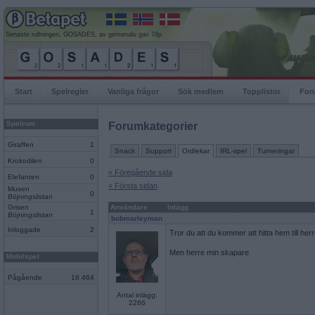
Senaste rullningen, GOSADES, av gemenalu gav 78p
Start
Spelregler
Vanliga frågor
Sök medlem
Topplistor
For
Spelrum
Forumkategorier
Giraffen
1
Snack
Support
Ordlekar
IRL-spel
Turneringar
Krokodilen
0
« Föregående sida
Elefanten
0
« Första sidan
Musen
0
Böjningslistan
Grisen
Användare
Inlägg
1
Böjningslistan
bobmarleyman
Inloggade
2
Tror du att du kommer att hitta hem till her
Men herre min skapare
Mobilspel
Pågående
18 464
Antal inlägg:
2266