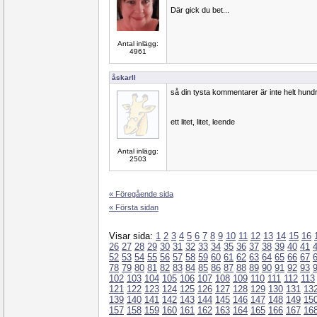
Där gick du bet...
Antal inlägg:
4961
åskarll
så din tysta kommentarer är inte helt hund
ett litet, litet, leende
Antal inlägg:
2503
« Föregående sida
« Första sidan
Visar sida:
1
2
3
4
5
6
7
8
9
10
11
12
13
14
15
16
26
27
28
29
30
31
32
33
34
35
36
37
38
39
40
41
52
53
54
55
56
57
58
59
60
61
62
63
64
65
66
67
78
79
80
81
82
83
84
85
86
87
88
89
90
91
92
93
102
103
104
105
106
107
108
109
110
111
112
113
121
122
123
124
125
126
127
128
129
130
131
13
139
140
141
142
143
144
145
146
147
148
149
15
157
158
159
160
161
162
163
164
165
166
167
16