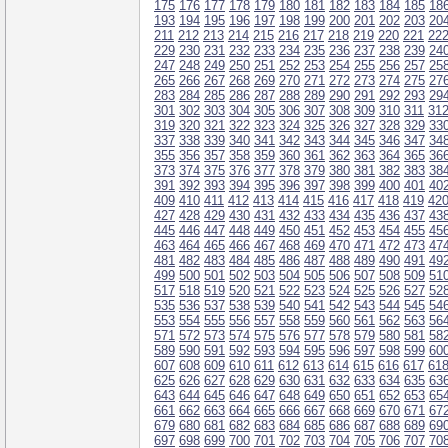
175
176
177
178
179
180
181
182
183
184
185
18
193
194
195
196
197
198
199
200
201
202
203
20
211
212
213
214
215
216
217
218
219
220
221
22
229
230
231
232
233
234
235
236
237
238
239
24
247
248
249
250
251
252
253
254
255
256
257
25
265
266
267
268
269
270
271
272
273
274
275
27
283
284
285
286
287
288
289
290
291
292
293
29
301
302
303
304
305
306
307
308
309
310
311
31
319
320
321
322
323
324
325
326
327
328
329
33
337
338
339
340
341
342
343
344
345
346
347
34
355
356
357
358
359
360
361
362
363
364
365
36
373
374
375
376
377
378
379
380
381
382
383
38
391
392
393
394
395
396
397
398
399
400
401
40
409
410
411
412
413
414
415
416
417
418
419
42
427
428
429
430
431
432
433
434
435
436
437
43
445
446
447
448
449
450
451
452
453
454
455
45
463
464
465
466
467
468
469
470
471
472
473
47
481
482
483
484
485
486
487
488
489
490
491
49
499
500
501
502
503
504
505
506
507
508
509
51
517
518
519
520
521
522
523
524
525
526
527
52
535
536
537
538
539
540
541
542
543
544
545
54
553
554
555
556
557
558
559
560
561
562
563
56
571
572
573
574
575
576
577
578
579
580
581
58
589
590
591
592
593
594
595
596
597
598
599
60
607
608
609
610
611
612
613
614
615
616
617
61
625
626
627
628
629
630
631
632
633
634
635
63
643
644
645
646
647
648
649
650
651
652
653
65
661
662
663
664
665
666
667
668
669
670
671
67
679
680
681
682
683
684
685
686
687
688
689
69
697
698
699
700
701
702
703
704
705
706
707
70