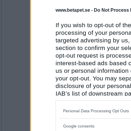
4961
www.betapet.se -
Do Not Process 
Monicare
- Ej medlem längre
Jag förstår din känsla som är?
If you wish to opt-out of the
processing of your personal
Välkommen i gönget
targeted advertising by us
Antal inlägg:
4523
section to confirm your sel
opt-out request is proces
åskarll
interest-based ads based o
är det här de tokiga stararnas hem?
us or personal information d
snart börjar det på riktigt
your opt-out. You may separ
disclosure of your personal
Antal inlägg:
2503
IAB’s list of downstream pa
also be disclosed by us to 
Monicare
- Ej medlem längre
Tyckte du att reklamen var alldeles för lå
Downstream Participants
th
Personal Data Processing Opt Outs
third parties.
Nu våras det
Google consents
Please note that this web
Antal inlägg: