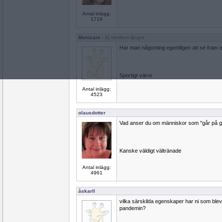
Antal inlägg:
1719
Monicare
- Ej medlem längre
Har man någonting egentligen att se fram 
Sportigt värre
Antal inlägg:
4523
olausdotter
Vad anser du om människor som "går på g
Kanske väldigt vältränade
Antal inlägg:
4961
åskarll
vilka särskilda egenskaper har ni som blev
pandemin?