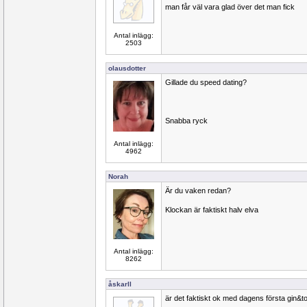
man får väl vara glad över det man fick
Antal inlägg:
2503
olausdotter
Gillade du speed dating?
Snabba ryck
Antal inlägg:
4962
Norah
Är du vaken redan?
Klockan är faktiskt halv elva
Antal inlägg:
8262
åskarll
är det faktiskt ok med dagens första gin&t