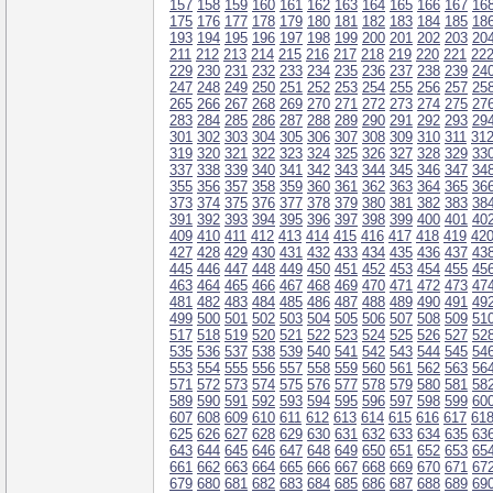
157
158
159
160
161
162
163
164
165
166
167
16
175
176
177
178
179
180
181
182
183
184
185
18
193
194
195
196
197
198
199
200
201
202
203
20
211
212
213
214
215
216
217
218
219
220
221
22
229
230
231
232
233
234
235
236
237
238
239
24
247
248
249
250
251
252
253
254
255
256
257
25
265
266
267
268
269
270
271
272
273
274
275
27
283
284
285
286
287
288
289
290
291
292
293
29
301
302
303
304
305
306
307
308
309
310
311
31
319
320
321
322
323
324
325
326
327
328
329
33
337
338
339
340
341
342
343
344
345
346
347
34
355
356
357
358
359
360
361
362
363
364
365
36
373
374
375
376
377
378
379
380
381
382
383
38
391
392
393
394
395
396
397
398
399
400
401
40
409
410
411
412
413
414
415
416
417
418
419
42
427
428
429
430
431
432
433
434
435
436
437
43
445
446
447
448
449
450
451
452
453
454
455
45
463
464
465
466
467
468
469
470
471
472
473
47
481
482
483
484
485
486
487
488
489
490
491
49
499
500
501
502
503
504
505
506
507
508
509
51
517
518
519
520
521
522
523
524
525
526
527
52
535
536
537
538
539
540
541
542
543
544
545
54
553
554
555
556
557
558
559
560
561
562
563
56
571
572
573
574
575
576
577
578
579
580
581
58
589
590
591
592
593
594
595
596
597
598
599
60
607
608
609
610
611
612
613
614
615
616
617
61
625
626
627
628
629
630
631
632
633
634
635
63
643
644
645
646
647
648
649
650
651
652
653
65
661
662
663
664
665
666
667
668
669
670
671
67
679
680
681
682
683
684
685
686
687
688
689
69