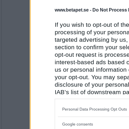
www.betapet.se -
Do Not Process 
Norah
Litar inte på munskydd, borde jag skaffa
If you wish to opt-out of the
Överdriv inte
processing of your personal
targeted advertising by us
Antal inlägg:
8262
section to confirm your sel
opt-out request is proces
RandigaRutan
interest-based ads based o
:D
Mycket snöfyk hos dig som ger drivor?
us or personal information d
Snön faller
your opt-out. You may separ
disclosure of your personal
Antal inlägg:
2873
IAB’s list of downstream pa
also be disclosed by us to 
Norah
Vad är det som vräker ner?
Downstream Participants
th
Personal Data Processing Opt Outs
Inget fel med snö i januari
third parties.
Google consents
Please note that this web