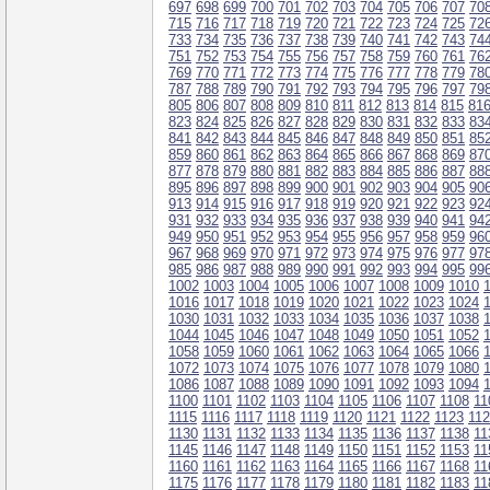
697
698
699
700
701
702
703
704
705
706
707
70
715
716
717
718
719
720
721
722
723
724
725
72
733
734
735
736
737
738
739
740
741
742
743
74
751
752
753
754
755
756
757
758
759
760
761
76
769
770
771
772
773
774
775
776
777
778
779
78
787
788
789
790
791
792
793
794
795
796
797
79
805
806
807
808
809
810
811
812
813
814
815
81
823
824
825
826
827
828
829
830
831
832
833
83
841
842
843
844
845
846
847
848
849
850
851
85
859
860
861
862
863
864
865
866
867
868
869
87
877
878
879
880
881
882
883
884
885
886
887
88
895
896
897
898
899
900
901
902
903
904
905
90
913
914
915
916
917
918
919
920
921
922
923
92
931
932
933
934
935
936
937
938
939
940
941
94
949
950
951
952
953
954
955
956
957
958
959
96
967
968
969
970
971
972
973
974
975
976
977
97
985
986
987
988
989
990
991
992
993
994
995
99
1002
1003
1004
1005
1006
1007
1008
1009
1010
1016
1017
1018
1019
1020
1021
1022
1023
1024
1030
1031
1032
1033
1034
1035
1036
1037
1038
1044
1045
1046
1047
1048
1049
1050
1051
1052
1058
1059
1060
1061
1062
1063
1064
1065
1066
1072
1073
1074
1075
1076
1077
1078
1079
1080
1086
1087
1088
1089
1090
1091
1092
1093
1094
1100
1101
1102
1103
1104
1105
1106
1107
1108
11
1115
1116
1117
1118
1119
1120
1121
1122
1123
11
1130
1131
1132
1133
1134
1135
1136
1137
1138
11
1145
1146
1147
1148
1149
1150
1151
1152
1153
11
1160
1161
1162
1163
1164
1165
1166
1167
1168
11
1175
1176
1177
1178
1179
1180
1181
1182
1183
11