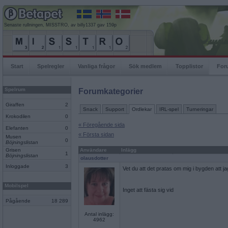
Senaste rullningen, MISSTRO, av billy1337 gav 159p
Start
Spelregler
Vanliga frågor
Sök medlem
Topplistor
For
Spelrum
Forumkategorier
Giraffen
2
Snack
Support
Ordlekar
IRL-spel
Turneringar
Krokodilen
0
« Föregående sida
Elefanten
0
« Första sidan
Musen
0
Böjningslistan
Grisen
Användare
Inlägg
1
Böjningslistan
olausdotter
Inloggade
3
Vet du att det pratas om mig i bygden att ja
Mobilspel
Inget att fästa sig vid
Pågående
18 289
Antal inlägg:
4962