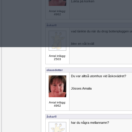
Lukta på korken
Antal inlägg:
4962
åskarll
vad tänkte du när du drog bottenpluggen u
blev en våt kväll
Antal inlägg:
2503
olausdotter
Du var alltså utomhus vid åskovädret?
Jösses Amalia
Antal inlägg:
4962
åskarll
har du några mellannamn?