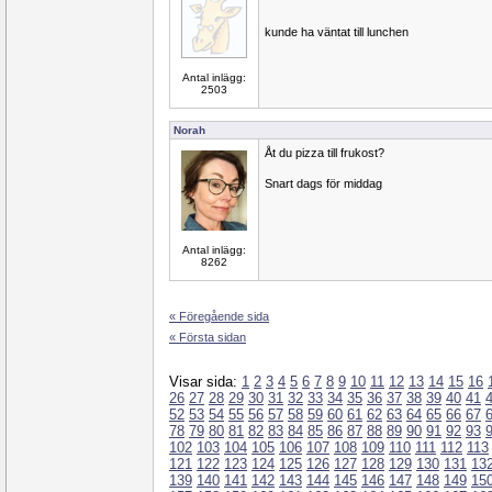
kunde ha väntat till lunchen
Antal inlägg:
2503
Norah
Åt du pizza till frukost?
Snart dags för middag
Antal inlägg:
8262
« Föregående sida
« Första sidan
Visar sida:
1
2
3
4
5
6
7
8
9
10
11
12
13
14
15
16
26
27
28
29
30
31
32
33
34
35
36
37
38
39
40
41
52
53
54
55
56
57
58
59
60
61
62
63
64
65
66
67
78
79
80
81
82
83
84
85
86
87
88
89
90
91
92
93
102
103
104
105
106
107
108
109
110
111
112
113
121
122
123
124
125
126
127
128
129
130
131
13
139
140
141
142
143
144
145
146
147
148
149
15