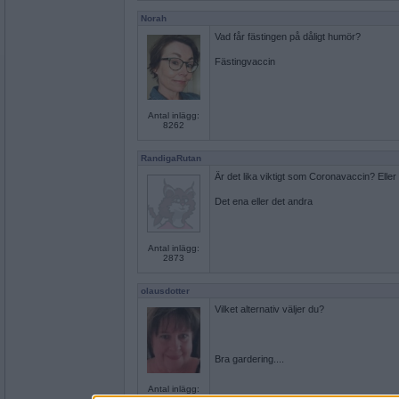
Norah
Vad får fästingen på dåligt humör?
Fästingvaccin
Antal inlägg:
8262
RandigaRutan
Är det lika viktigt som Coronavaccin? Elle
Det ena eller det andra
Antal inlägg:
2873
olausdotter
Vilket alternativ väljer du?
Bra gardering....
Antal inlägg:
4962