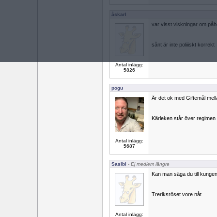
åskarl
var visst viskningar om på
sånt är inte poliiiskt korrekt
Antal inlägg:
5826
pogu
Är det ok med Giftemål mel
Kärleken står över regimen
Antal inlägg:
5687
Sasibi
- Ej medlem längre
Kan man säga du till kunge
Treriksröset vore nåt
Antal inlägg: