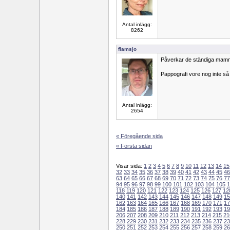
Antal inlägg:
8262
flamsjo
Påverkar de ständiga mammo
Pappografi vore nog inte så
Antal inlägg:
2654
« Föregående sida
« Första sidan
Visar sida:
1
2
3
4
5
6
7
8
9
10
11
12
13
14
15
32
33
34
35
36
37
38
39
40
41
42
43
44
45
46
63
64
65
66
67
68
69
70
71
72
73
74
75
76
77
94
95
96
97
98
99
100
101
102
103
104
105
1
118
119
120
121
122
123
124
125
126
127
12
140
141
142
143
144
145
146
147
148
149
15
162
163
164
165
166
167
168
169
170
171
17
184
185
186
187
188
189
190
191
192
193
19
206
207
208
209
210
211
212
213
214
215
21
228
229
230
231
232
233
234
235
236
237
23
250
251
252
253
254
255
256
257
258
259
26