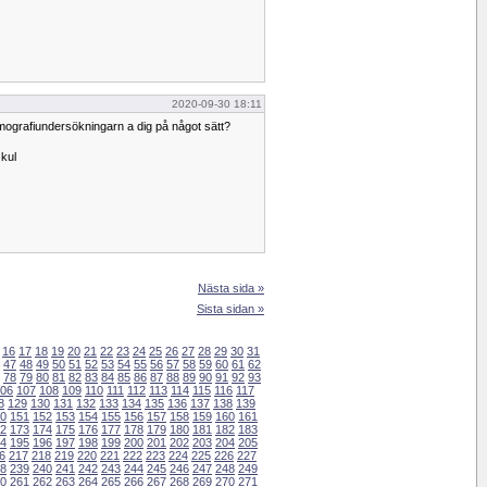
2020-09-30 18:11
grafiundersökningarn a dig på något sätt?
 kul
Nästa sida »
Sista sidan »
16
17
18
19
20
21
22
23
24
25
26
27
28
29
30
31
47
48
49
50
51
52
53
54
55
56
57
58
59
60
61
62
78
79
80
81
82
83
84
85
86
87
88
89
90
91
92
93
06
107
108
109
110
111
112
113
114
115
116
117
8
129
130
131
132
133
134
135
136
137
138
139
0
151
152
153
154
155
156
157
158
159
160
161
2
173
174
175
176
177
178
179
180
181
182
183
4
195
196
197
198
199
200
201
202
203
204
205
6
217
218
219
220
221
222
223
224
225
226
227
8
239
240
241
242
243
244
245
246
247
248
249
0
261
262
263
264
265
266
267
268
269
270
271