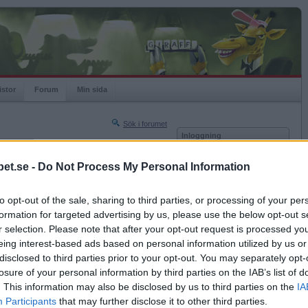
istor
Forum
Min sida
Sök i forumet
Inloggning
rneringar
Användare
et.se -
Do Not Process My Personal Information
Nästa sida »
Lösenord
Sista sidan »
to opt-out of the sale, sharing to third parties, or processing of your per
Kom ihåg mig
2020-09-29 21:14
formation for targeted advertising by us, please use the below opt-out s
Logga in
et?
r selection. Please note that after your opt-out request is processed y
eing interest-based ads based on personal information utilized by us or
Glömt ditt lösenord?
Få ny aktiveringslänk
disclosed to third parties prior to your opt-out. You may separately opt-
losure of your personal information by third parties on the IAB’s list of
. This information may also be disclosed by us to third parties on the
IA
Betapet är gratis!
Participants
that may further disclose it to other third parties.