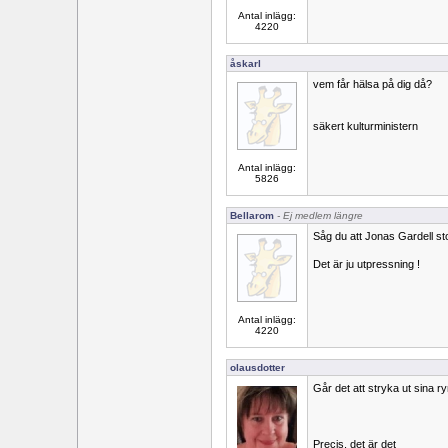
Antal inlägg:
4220
åskarl
vem får hälsa på dig då?
säkert kulturministern
Antal inlägg:
5826
Bellarom
- Ej medlem längre
Såg du att Jonas Gardell st
Det är ju utpressning !
Antal inlägg:
4220
olausdotter
Går det att stryka ut sina r
Precis, det är det