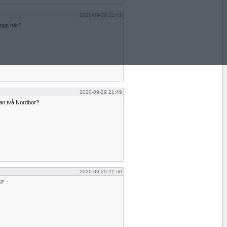
2020-09-29 21:41
hopp här?
2020-09-29 21:49
lan två Nordbor?
2020-09-29 21:50
n?