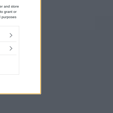
er and store
to grant or
ed purposes