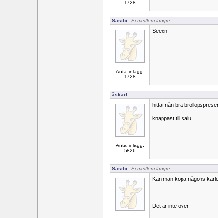
1728
Sasibi
- Ej medlem längre
Seeen
Antal inlägg:
1728
åskarl
hittat nån bra bröllopspres
knappast till salu
Antal inlägg:
5826
Sasibi
- Ej medlem längre
Kan man köpa någons kärl
Det är inte över