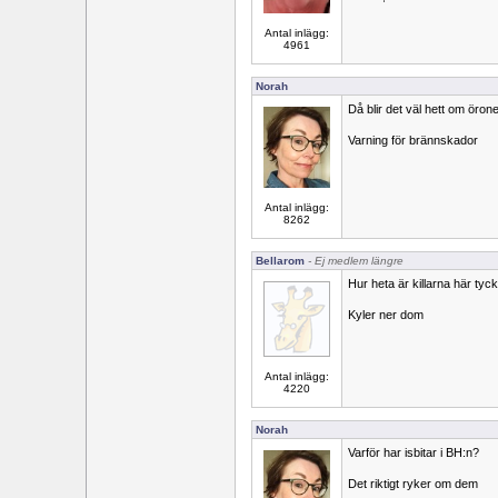
Antal inlägg:
4961
Norah
Då blir det väl hett om öron
Varning för brännskador
Antal inlägg:
8262
Bellarom
- Ej medlem längre
Hur heta är killarna här tyc
Kyler ner dom
Antal inlägg:
4220
Norah
Varför har isbitar i BH:n?
Det riktigt ryker om dem