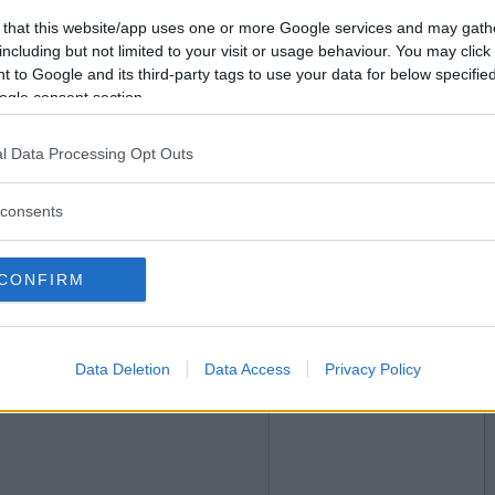
2020-09-29 21:22
Vill du bli
 that this website/app uses one or more Google services and may gath
medlem?
including but not limited to your visit or usage behaviour. You may click 
 to Google and its third-party tags to use your data for below specifi
Skapa nytt konto
ogle consent section.
l Data Processing Opt Outs
2020-09-29 21:25
r på bröllopet åsis?
consents
CONFIRM
2020-09-29 21:27
Data Deletion
Data Access
Privacy Policy
as