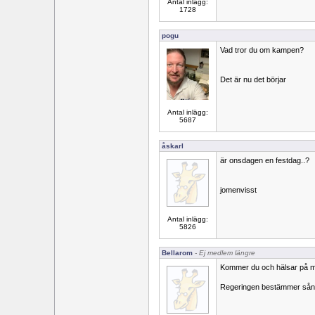
Antal inlägg:
1728
pogu
Vad tror du om kampen?
Det är nu det börjar
Antal inlägg:
5687
åskarl
är onsdagen en festdag..?
jomenvisst
Antal inlägg:
5826
Bellarom
- Ej medlem längre
Kommer du och hälsar på m
Regeringen bestämmer sån