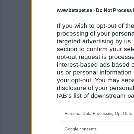
www.betapet.se -
Do Not Process 
åskarl
dödsmetall i mellon..?
If you wish to opt-out of the
totalsvart
processing of your personal
targeted advertising by us
Antal inlägg:
5826
section to confirm your sel
opt-out request is proces
olausdotter
Hur skulle det bli om jag slutade skriva här
interest-based ads based o
us or personal information d
Glad att jag inte skrämt dig åtminstone
your opt-out. You may separ
disclosure of your personal
Antal inlägg:
4962
IAB’s list of downstream pa
also be disclosed by us to 
åskarl
försökte du sjunga för en stund sen?
Downstream Participants
th
Personal Data Processing Opt Outs
third parties.
kan alltid bli värre
Google consents
Please note that this web