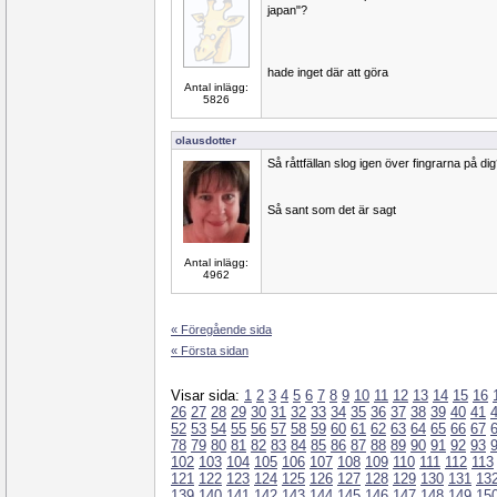
japan"?
hade inget där att göra
Antal inlägg:
5826
olausdotter
Så råttfällan slog igen över fingrarna på di
Så sant som det är sagt
Antal inlägg:
4962
« Föregående sida
« Första sidan
Visar sida:
1
2
3
4
5
6
7
8
9
10
11
12
13
14
15
16
26
27
28
29
30
31
32
33
34
35
36
37
38
39
40
41
52
53
54
55
56
57
58
59
60
61
62
63
64
65
66
67
78
79
80
81
82
83
84
85
86
87
88
89
90
91
92
93
102
103
104
105
106
107
108
109
110
111
112
113
121
122
123
124
125
126
127
128
129
130
131
13
139
140
141
142
143
144
145
146
147
148
149
15