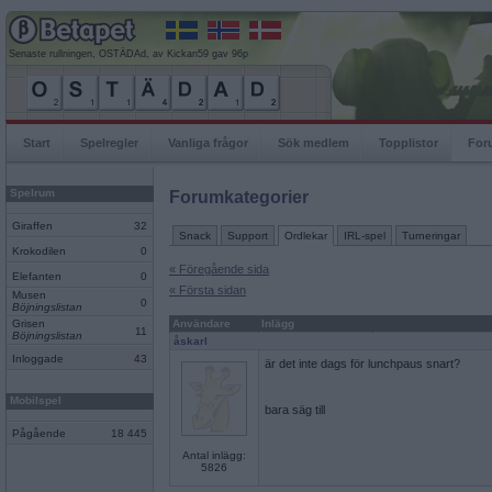
Senaste rullningen, OSTÄDAd, av Kickan59 gav 96p
Start
Spelregler
Vanliga frågor
Sök medlem
Topplistor
For
Spelrum
Forumkategorier
Giraffen
32
Snack
Support
Ordlekar
IRL-spel
Turneringar
Krokodilen
0
« Föregående sida
Elefanten
0
« Första sidan
Musen
0
Böjningslistan
Grisen
Användare
Inlägg
11
Böjningslistan
åskarl
Inloggade
43
är det inte dags för lunchpaus snart?
Mobilspel
bara säg till
Pågående
18 445
Antal inlägg:
5826