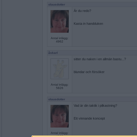
olausdotter
Är du redo?
Kasta in handduken
Antal inlägg:
4962
åskarl
sitter du naken i en allmän bastu...?
blundar och försöker
Antal inlägg:
5826
olausdotter
Vad är din taktik i pilkastning?
Ett vinnande koncept
Antal inlägg:
4962