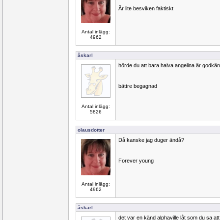
Är lite besviken faktiskt
Antal inlägg:
4962
åskarl
hörde du att bara halva angelina är godkä
bättre begagnad
Antal inlägg:
5826
olausdotter
Då kanske jag duger ändå?
Forever young
Antal inlägg:
4962
åskarl
det var en känd alphaville låt som du sa att 