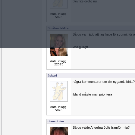
blev lite orolig nu...
Antal inlägg:
5826
SmålandsMira
Så du var rädd att jag hade försvunnit för al
Vad gulligt!
Antal inlägg:
22535
åskarl
några kommentarer om din nygamla bild..?
ibland måste man prioritera
Antal inlägg:
5826
olausdotter
Så du valde Angelina Jolie framför mig?