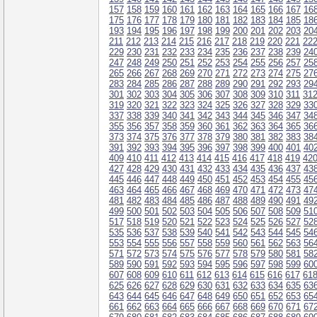
157
158
159
160
161
162
163
164
165
166
167
16
175
176
177
178
179
180
181
182
183
184
185
18
193
194
195
196
197
198
199
200
201
202
203
20
211
212
213
214
215
216
217
218
219
220
221
22
229
230
231
232
233
234
235
236
237
238
239
24
247
248
249
250
251
252
253
254
255
256
257
25
265
266
267
268
269
270
271
272
273
274
275
27
283
284
285
286
287
288
289
290
291
292
293
29
301
302
303
304
305
306
307
308
309
310
311
31
319
320
321
322
323
324
325
326
327
328
329
33
337
338
339
340
341
342
343
344
345
346
347
34
355
356
357
358
359
360
361
362
363
364
365
36
373
374
375
376
377
378
379
380
381
382
383
38
391
392
393
394
395
396
397
398
399
400
401
40
409
410
411
412
413
414
415
416
417
418
419
42
427
428
429
430
431
432
433
434
435
436
437
43
445
446
447
448
449
450
451
452
453
454
455
45
463
464
465
466
467
468
469
470
471
472
473
47
481
482
483
484
485
486
487
488
489
490
491
49
499
500
501
502
503
504
505
506
507
508
509
51
517
518
519
520
521
522
523
524
525
526
527
52
535
536
537
538
539
540
541
542
543
544
545
54
553
554
555
556
557
558
559
560
561
562
563
56
571
572
573
574
575
576
577
578
579
580
581
58
589
590
591
592
593
594
595
596
597
598
599
60
607
608
609
610
611
612
613
614
615
616
617
61
625
626
627
628
629
630
631
632
633
634
635
63
643
644
645
646
647
648
649
650
651
652
653
65
661
662
663
664
665
666
667
668
669
670
671
67