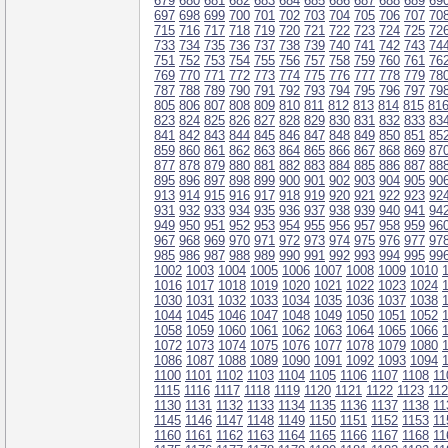
679
680
681
682
683
684
685
686
687
688
689
69
697
698
699
700
701
702
703
704
705
706
707
70
715
716
717
718
719
720
721
722
723
724
725
72
733
734
735
736
737
738
739
740
741
742
743
74
751
752
753
754
755
756
757
758
759
760
761
76
769
770
771
772
773
774
775
776
777
778
779
78
787
788
789
790
791
792
793
794
795
796
797
79
805
806
807
808
809
810
811
812
813
814
815
81
823
824
825
826
827
828
829
830
831
832
833
83
841
842
843
844
845
846
847
848
849
850
851
85
859
860
861
862
863
864
865
866
867
868
869
87
877
878
879
880
881
882
883
884
885
886
887
88
895
896
897
898
899
900
901
902
903
904
905
90
913
914
915
916
917
918
919
920
921
922
923
92
931
932
933
934
935
936
937
938
939
940
941
94
949
950
951
952
953
954
955
956
957
958
959
96
967
968
969
970
971
972
973
974
975
976
977
97
985
986
987
988
989
990
991
992
993
994
995
99
1002
1003
1004
1005
1006
1007
1008
1009
1010
1016
1017
1018
1019
1020
1021
1022
1023
1024
1030
1031
1032
1033
1034
1035
1036
1037
1038
1044
1045
1046
1047
1048
1049
1050
1051
1052
1058
1059
1060
1061
1062
1063
1064
1065
1066
1072
1073
1074
1075
1076
1077
1078
1079
1080
1086
1087
1088
1089
1090
1091
1092
1093
1094
1100
1101
1102
1103
1104
1105
1106
1107
1108
11
1115
1116
1117
1118
1119
1120
1121
1122
1123
11
1130
1131
1132
1133
1134
1135
1136
1137
1138
11
1145
1146
1147
1148
1149
1150
1151
1152
1153
11
1160
1161
1162
1163
1164
1165
1166
1167
1168
11