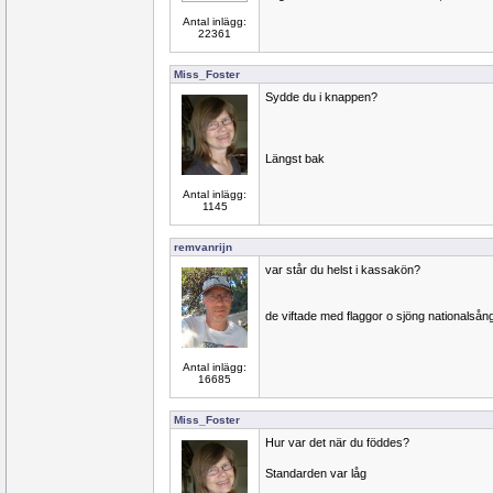
Antal inlägg:
22361
Miss_Foster
Sydde du i knappen?
Längst bak
Antal inlägg:
1145
remvanrijn
var står du helst i kassakön?
de viftade med flaggor o sjöng nationalsån
Antal inlägg:
16685
Miss_Foster
Hur var det när du föddes?
Standarden var låg