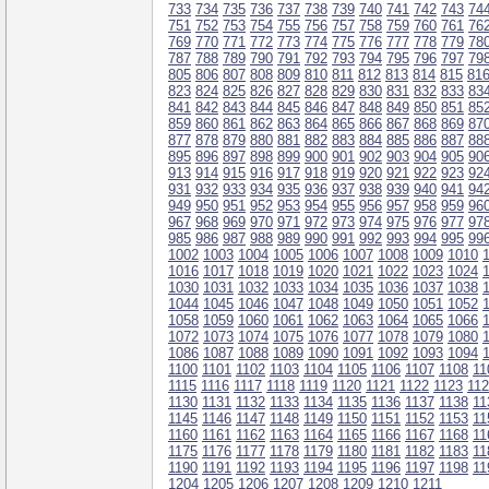
733
734
735
736
737
738
739
740
741
742
743
74
751
752
753
754
755
756
757
758
759
760
761
76
769
770
771
772
773
774
775
776
777
778
779
78
787
788
789
790
791
792
793
794
795
796
797
79
805
806
807
808
809
810
811
812
813
814
815
81
823
824
825
826
827
828
829
830
831
832
833
83
841
842
843
844
845
846
847
848
849
850
851
85
859
860
861
862
863
864
865
866
867
868
869
87
877
878
879
880
881
882
883
884
885
886
887
88
895
896
897
898
899
900
901
902
903
904
905
90
913
914
915
916
917
918
919
920
921
922
923
92
931
932
933
934
935
936
937
938
939
940
941
94
949
950
951
952
953
954
955
956
957
958
959
96
967
968
969
970
971
972
973
974
975
976
977
97
985
986
987
988
989
990
991
992
993
994
995
99
1002
1003
1004
1005
1006
1007
1008
1009
1010
1016
1017
1018
1019
1020
1021
1022
1023
1024
1030
1031
1032
1033
1034
1035
1036
1037
1038
1044
1045
1046
1047
1048
1049
1050
1051
1052
1058
1059
1060
1061
1062
1063
1064
1065
1066
1072
1073
1074
1075
1076
1077
1078
1079
1080
1086
1087
1088
1089
1090
1091
1092
1093
1094
1100
1101
1102
1103
1104
1105
1106
1107
1108
11
1115
1116
1117
1118
1119
1120
1121
1122
1123
11
1130
1131
1132
1133
1134
1135
1136
1137
1138
11
1145
1146
1147
1148
1149
1150
1151
1152
1153
11
1160
1161
1162
1163
1164
1165
1166
1167
1168
11
1175
1176
1177
1178
1179
1180
1181
1182
1183
11
1190
1191
1192
1193
1194
1195
1196
1197
1198
11
1204
1205
1206
1207
1208
1209
1210
1211