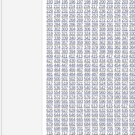
193
194
195
196
197
198
199
200
201
202
203
20
211
212
213
214
215
216
217
218
219
220
221
22
229
230
231
232
233
234
235
236
237
238
239
24
247
248
249
250
251
252
253
254
255
256
257
25
265
266
267
268
269
270
271
272
273
274
275
27
283
284
285
286
287
288
289
290
291
292
293
29
301
302
303
304
305
306
307
308
309
310
311
31
319
320
321
322
323
324
325
326
327
328
329
33
337
338
339
340
341
342
343
344
345
346
347
34
355
356
357
358
359
360
361
362
363
364
365
36
373
374
375
376
377
378
379
380
381
382
383
38
391
392
393
394
395
396
397
398
399
400
401
40
409
410
411
412
413
414
415
416
417
418
419
42
427
428
429
430
431
432
433
434
435
436
437
43
445
446
447
448
449
450
451
452
453
454
455
45
463
464
465
466
467
468
469
470
471
472
473
47
481
482
483
484
485
486
487
488
489
490
491
49
499
500
501
502
503
504
505
506
507
508
509
51
517
518
519
520
521
522
523
524
525
526
527
52
535
536
537
538
539
540
541
542
543
544
545
54
553
554
555
556
557
558
559
560
561
562
563
56
571
572
573
574
575
576
577
578
579
580
581
58
589
590
591
592
593
594
595
596
597
598
599
60
607
608
609
610
611
612
613
614
615
616
617
61
625
626
627
628
629
630
631
632
633
634
635
63
643
644
645
646
647
648
649
650
651
652
653
65
661
662
663
664
665
666
667
668
669
670
671
67
679
680
681
682
683
684
685
686
687
688
689
69
697
698
699
700
701
702
703
704
705
706
707
70
715
716
717
718
719
720
721
722
723
724
725
72