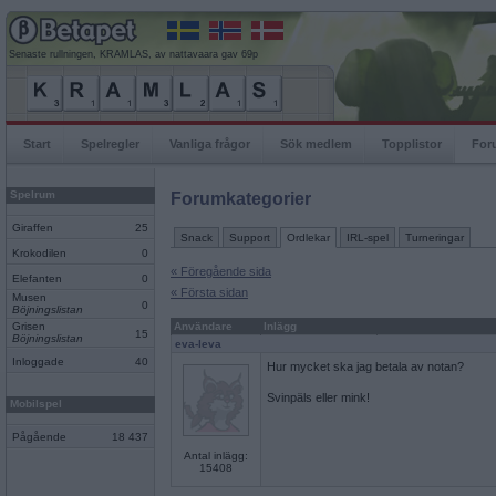
Senaste rullningen, KRAMLAS, av nattavaara gav 69p
Start
Spelregler
Vanliga frågor
Sök medlem
Topplistor
For
Spelrum
Forumkategorier
Giraffen
25
Snack
Support
Ordlekar
IRL-spel
Turneringar
Krokodilen
0
« Föregående sida
Elefanten
0
« Första sidan
Musen
0
Böjningslistan
Grisen
Användare
Inlägg
15
Böjningslistan
eva-leva
Inloggade
40
Hur mycket ska jag betala av notan?
Svinpäls eller mink!
Mobilspel
Pågående
18 437
Antal inlägg:
15408