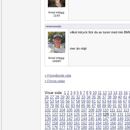
Antal inlägg:
1145
remvanrijn
vilket intryck fick du av turen med min B
mer än nöjd
Antal inlägg:
16685
« Föregående sida
« Första sidan
Visar sida:
1
2
3
4
5
6
7
8
9
10
11
12
13
14
15
16
26
27
28
29
30
31
32
33
34
35
36
37
38
39
40
41
52
53
54
55
56
57
58
59
60
61
62
63
64
65
66
67
78
79
80
81
82
83
84
85
86
87
88
89
90
91
92
93
102
103
104
105
106
107
108
109
110
111
112
113
121
122
123
124
125
126
127
128
129
130
131
13
139
140
141
142
143
144
145
146
147
148
149
15
157
158
159
160
161
162
163
164
165
166
167
16
175
176
177
178
179
180
181
182
183
184
185
18