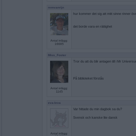
remvanrijn
hur kommer det sig att mitt sinne rinner öv
det borde vara en rättighet
Antal inlägg:
16685
Miss_Foster
Tror du att du blir antagen till i Mr Univer
På biblioteket förstås
Antal inlägg:
1145
eva-leva
Var hittade du min dagbok sa du?
Svensk och kanske lite dansk
Antal inlägg: