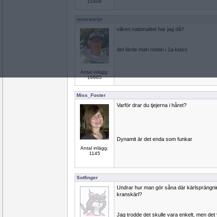
15408
remvanrijn
vilken nationalitet har jag då?
det lärde man redan i 1a klass
Antal inlägg:
16685
Miss_Foster
Varför drar du tjejerna i håret?
Dynamit är det enda som funkar
Antal inlägg:
1145
Sotfinger
Undrar hur man gör såna där kärlsprängning
kranskärl?
Jag trodde det skulle vara enkelt, men det 