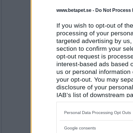
brini
www.betapet.se -
Do Not Process 
Men snälla, visst kan du väl vara med och
If you wish to opt-out of the
Detta är ett spel med minst 2 deltagare
processing of your personal
Antal inlägg:
targeted advertising by us
7521
section to confirm your sel
remvanrijn
opt-out request is proces
kan du förklara ordet samlag ?
interest-based ads based o
us or personal information d
det trodde jag inte om dig
your opt-out. You may separ
Antal inlägg:
disclosure of your personal
16685
IAB’s list of downstream pa
eva-leva
also be disclosed by us to 
Visste du att jag grät när jag förlorade s
Downstream Participants
th
Personal Data Processing Opt Outs
Söt som socker
third parties.
Google consents
Antal inlägg:
Please note that this web
15408