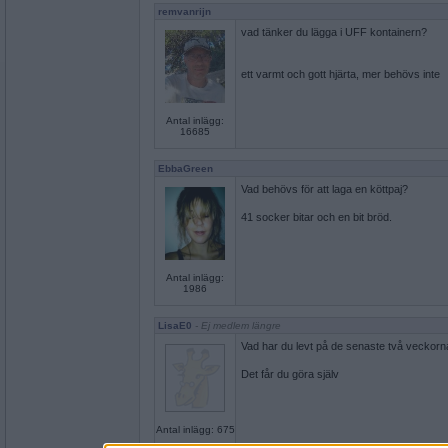
remvanrijn
vad tänker du lägga i UFF kontainern?
ett varmt och gott hjärta, mer behövs inte
Antal inlägg:
16685
EbbaGreen
Vad behövs för att laga en köttpaj?
41 socker bitar och en bit bröd.
Antal inlägg:
1986
LisaE0
- Ej medlem längre
Vad har du levt på de senaste två veckorn
Det får du göra själv
Antal inlägg: 675