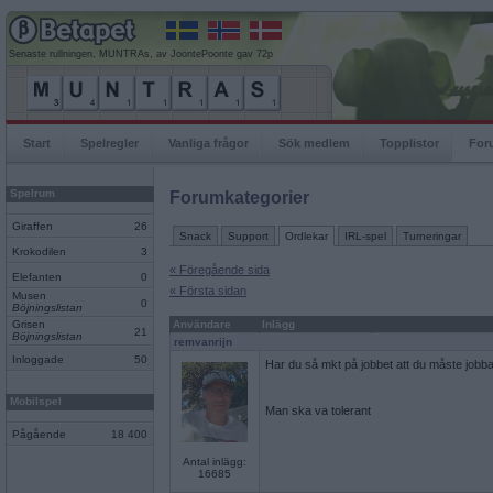
Senaste rullningen, MUNTRAs, av JoontePoonte gav 72p
Start
Spelregler
Vanliga frågor
Sök medlem
Topplistor
For
Spelrum
Forumkategorier
Giraffen
26
Snack
Support
Ordlekar
IRL-spel
Turneringar
Krokodilen
3
« Föregående sida
Elefanten
0
« Första sidan
Musen
0
Böjningslistan
Grisen
Användare
Inlägg
21
Böjningslistan
remvanrijn
Inloggade
50
Har du så mkt på jobbet att du måste jobba
Mobilspel
Man ska va tolerant
Pågående
18 400
Antal inlägg:
16685