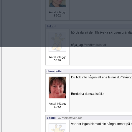
Antal inlägg:
8262
åskarl
hörde du att den lilla tyska skruven grät 
nåja, jag försökte ialla fall
Antal inlägg:
5826
olausdotter
Du fick inte någon att ens le när du "ståup
Borde ha dansat istället
Antal inlägg:
4962
Sasibi
- Ej medlem längre
Var det ingen hit med ditt sångnummer på 