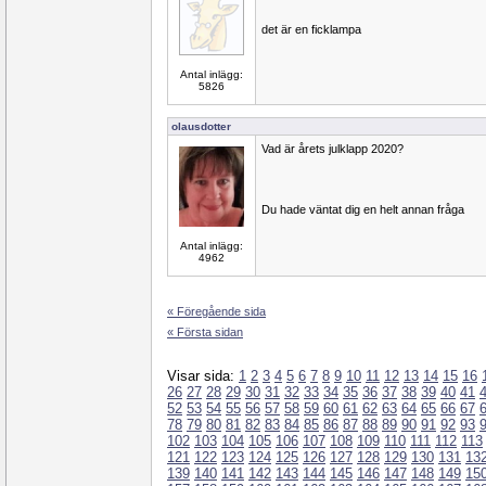
det är en ficklampa
Antal inlägg:
5826
olausdotter
Vad är årets julklapp 2020?
Du hade väntat dig en helt annan fråga
Antal inlägg:
4962
« Föregående sida
« Första sidan
Visar sida:
1
2
3
4
5
6
7
8
9
10
11
12
13
14
15
16
26
27
28
29
30
31
32
33
34
35
36
37
38
39
40
41
52
53
54
55
56
57
58
59
60
61
62
63
64
65
66
67
78
79
80
81
82
83
84
85
86
87
88
89
90
91
92
93
102
103
104
105
106
107
108
109
110
111
112
113
121
122
123
124
125
126
127
128
129
130
131
13
139
140
141
142
143
144
145
146
147
148
149
15