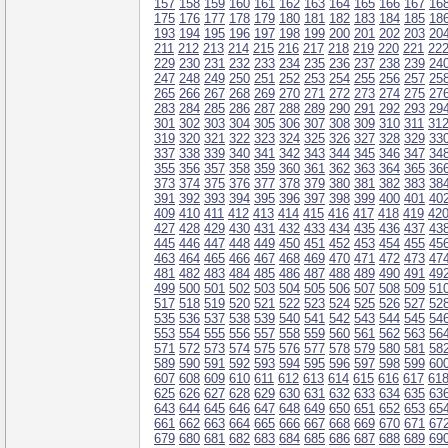
157
158
159
160
161
162
163
164
165
166
167
16
175
176
177
178
179
180
181
182
183
184
185
18
193
194
195
196
197
198
199
200
201
202
203
20
211
212
213
214
215
216
217
218
219
220
221
22
229
230
231
232
233
234
235
236
237
238
239
24
247
248
249
250
251
252
253
254
255
256
257
25
265
266
267
268
269
270
271
272
273
274
275
27
283
284
285
286
287
288
289
290
291
292
293
29
301
302
303
304
305
306
307
308
309
310
311
31
319
320
321
322
323
324
325
326
327
328
329
33
337
338
339
340
341
342
343
344
345
346
347
34
355
356
357
358
359
360
361
362
363
364
365
36
373
374
375
376
377
378
379
380
381
382
383
38
391
392
393
394
395
396
397
398
399
400
401
40
409
410
411
412
413
414
415
416
417
418
419
42
427
428
429
430
431
432
433
434
435
436
437
43
445
446
447
448
449
450
451
452
453
454
455
45
463
464
465
466
467
468
469
470
471
472
473
47
481
482
483
484
485
486
487
488
489
490
491
49
499
500
501
502
503
504
505
506
507
508
509
51
517
518
519
520
521
522
523
524
525
526
527
52
535
536
537
538
539
540
541
542
543
544
545
54
553
554
555
556
557
558
559
560
561
562
563
56
571
572
573
574
575
576
577
578
579
580
581
58
589
590
591
592
593
594
595
596
597
598
599
60
607
608
609
610
611
612
613
614
615
616
617
61
625
626
627
628
629
630
631
632
633
634
635
63
643
644
645
646
647
648
649
650
651
652
653
65
661
662
663
664
665
666
667
668
669
670
671
67
679
680
681
682
683
684
685
686
687
688
689
69