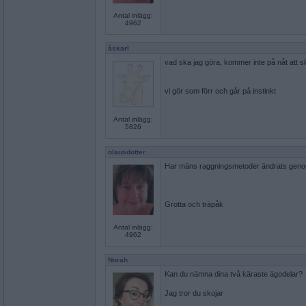
Antal inlägg:
4962
åskarl
vad ska jag göra, kommer inte på nåt att sk
vi gör som förr och går på instinkt
Antal inlägg:
5826
olausdotter
Har mäns raggningsmetoder ändrats genom
Grotta och träpåk
Antal inlägg:
4962
Norah
Kan du nämna dina två käraste ägodelar?
Jag tror du skojar