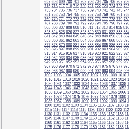
697
698
699
700
701
702
703
704
705
706
707
70
715
716
717
718
719
720
721
722
723
724
725
72
733
734
735
736
737
738
739
740
741
742
743
74
751
752
753
754
755
756
757
758
759
760
761
76
769
770
771
772
773
774
775
776
777
778
779
78
787
788
789
790
791
792
793
794
795
796
797
79
805
806
807
808
809
810
811
812
813
814
815
81
823
824
825
826
827
828
829
830
831
832
833
83
841
842
843
844
845
846
847
848
849
850
851
85
859
860
861
862
863
864
865
866
867
868
869
87
877
878
879
880
881
882
883
884
885
886
887
88
895
896
897
898
899
900
901
902
903
904
905
90
913
914
915
916
917
918
919
920
921
922
923
92
931
932
933
934
935
936
937
938
939
940
941
94
949
950
951
952
953
954
955
956
957
958
959
96
967
968
969
970
971
972
973
974
975
976
977
97
985
986
987
988
989
990
991
992
993
994
995
99
1002
1003
1004
1005
1006
1007
1008
1009
1010
1016
1017
1018
1019
1020
1021
1022
1023
1024
1030
1031
1032
1033
1034
1035
1036
1037
1038
1044
1045
1046
1047
1048
1049
1050
1051
1052
1058
1059
1060
1061
1062
1063
1064
1065
1066
1072
1073
1074
1075
1076
1077
1078
1079
1080
1086
1087
1088
1089
1090
1091
1092
1093
1094
1100
1101
1102
1103
1104
1105
1106
1107
1108
11
1115
1116
1117
1118
1119
1120
1121
1122
1123
11
1130
1131
1132
1133
1134
1135
1136
1137
1138
11
1145
1146
1147
1148
1149
1150
1151
1152
1153
11
1160
1161
1162
1163
1164
1165
1166
1167
1168
11
1175
1176
1177
1178
1179
1180
1181
1182
1183
11