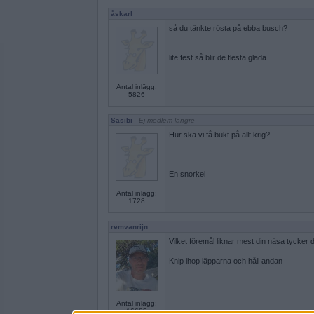
åskarl
så du tänkte rösta på ebba busch?
lite fest så blir de flesta glada
Antal inlägg:
5826
Sasibi
- Ej medlem längre
Hur ska vi få bukt på allt krig?
En snorkel
Antal inlägg:
1728
remvanrijn
Vilket föremål liknar mest din näsa tycker 
Knip ihop läpparna och håll andan
Antal inlägg:
16685