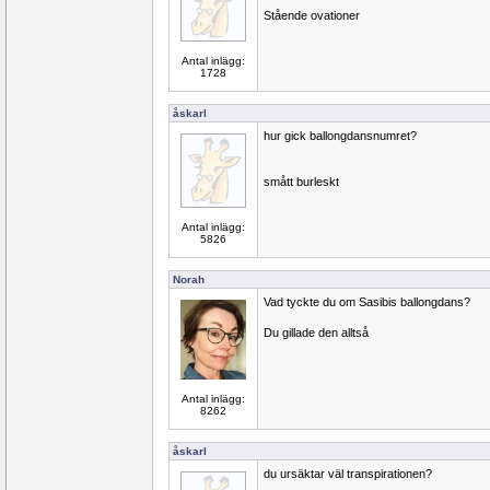
Stående ovationer
Antal inlägg:
1728
åskarl
hur gick ballongdansnumret?
smått burleskt
Antal inlägg:
5826
Norah
Vad tyckte du om Sasibis ballongdans?
Du gillade den alltså
Antal inlägg:
8262
åskarl
du ursäktar väl transpirationen?