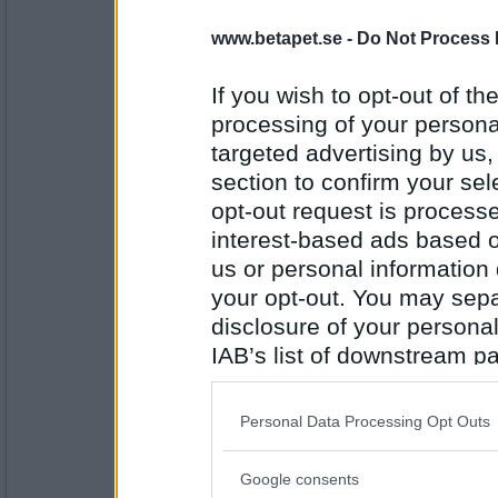
www.betapet.se -
Do Not Process 
Norah
Hur skyddar man sig bäst mot Corona?
If you wish to opt-out of the
Andas måste man
processing of your personal
targeted advertising by us
Antal inlägg:
8262
section to confirm your sel
opt-out request is proces
åskarl
interest-based ads based o
och det värsta med surströmmingspartyt va
us or personal information d
om man vänjer sig så börjar man gilla det til
your opt-out. You may separ
disclosure of your personal
Antal inlägg:
5826
IAB’s list of downstream pa
also be disclosed by us to 
Norah
Hur lyckas du med att hålla andan?
Downstream Participants
th
Personal Data Processing Opt Outs
Man kan svimma
third parties.
Google consents
Please note that this web