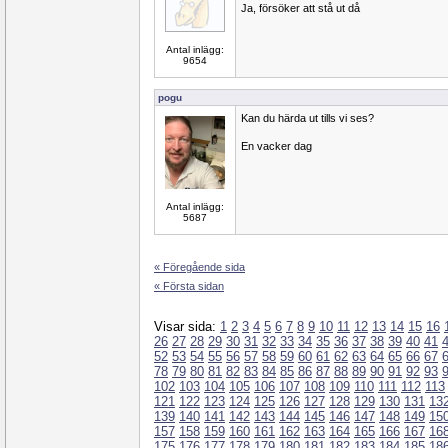
Ja, försöker att stå ut då
Antal inlägg:
9654
pogu
Kan du härda ut tills vi ses?
En vacker dag
Antal inlägg:
5687
« Föregående sida
« Första sidan
Visar sida:
1
2
3
4
5
6
7
8
9
10
11
12
13
14
15
16
26
27
28
29
30
31
32
33
34
35
36
37
38
39
40
41
52
53
54
55
56
57
58
59
60
61
62
63
64
65
66
67
78
79
80
81
82
83
84
85
86
87
88
89
90
91
92
93
102
103
104
105
106
107
108
109
110
111
112
113
121
122
123
124
125
126
127
128
129
130
131
13
139
140
141
142
143
144
145
146
147
148
149
15
157
158
159
160
161
162
163
164
165
166
167
16
175
176
177
178
179
180
181
182
183
184
185
18