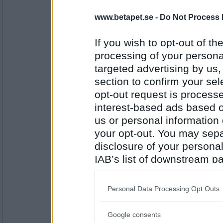
www.betapet.se -
Do Not Process 
Bellarom
- Ej medlem längre
Jag vinner mest på beta.
If you wish to opt-out of the
Kanske någon annan dag
processing of your personal
targeted advertising by us
Antal inlägg:
4220
section to confirm your sel
opt-out request is proces
åskarl
dags att skruva på korken och nyktra till?
interest-based ads based o
us or personal information d
taskig tajmning....
your opt-out. You may separ
disclosure of your personal
Antal inlägg:
5826
IAB’s list of downstream pa
Miominmio11
- Ej medlem längre
also be disclosed by us to 
Men säg inte att du.. och nylonstrumpor oc
Downstream Participants
th
Personal Data Processing Opt Outs
Jag har inget sett...
third parties.
Google consents
Please note that this web
Antal inlägg: