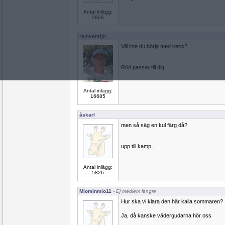
Antal inlägg:
5826
remvanrijn
Vill inte du börja med keps?
Röd passar till dig
Antal inlägg:
16685
åskarl
men så säg en kul färg då?
upp till kamp...
Antal inlägg:
5826
Miominmio11
- Ej medlem längre
Hur ska vi klara den här kalla sommaren?
Ja, då kanske vädergudarna hör oss