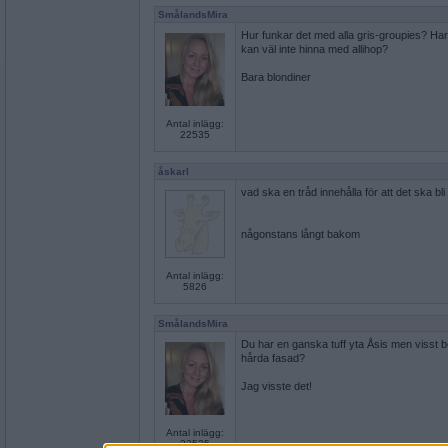
SmålandsMira
Hur funkar det med alla gris-groupies? Har 
kan väl inte hinna med allihop?
Bara blondiner
Antal inlägg:
22535
åskarl
vad ska en tråd innehålla för att det ska bli r
någonstans långt bakom
Antal inlägg:
5826
SmålandsMira
Du har en ganska tuff yta Åsis men visst b
hårda fasad?
Jag visste det!
Antal inlägg:
22535