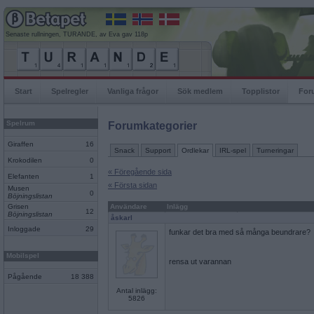
Senaste rullningen, TURANDE, av Eva gav 118p
Start
Spelregler
Vanliga frågor
Sök medlem
Topplistor
For
Spelrum
Forumkategorier
Giraffen
16
Snack
Support
Ordlekar
IRL-spel
Turneringar
Krokodilen
0
« Föregående sida
Elefanten
1
« Första sidan
Musen
0
Böjningslistan
Grisen
Användare
Inlägg
12
Böjningslistan
åskarl
Inloggade
29
funkar det bra med så många beundrare?
Mobilspel
rensa ut varannan
Pågående
18 388
Antal inlägg:
5826