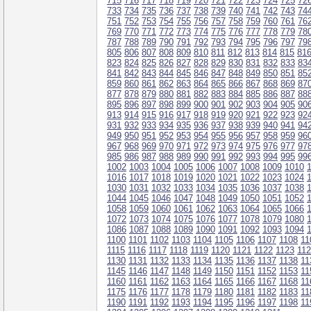
715
716
717
718
719
720
721
722
723
724
725
72
733
734
735
736
737
738
739
740
741
742
743
74
751
752
753
754
755
756
757
758
759
760
761
76
769
770
771
772
773
774
775
776
777
778
779
78
787
788
789
790
791
792
793
794
795
796
797
79
805
806
807
808
809
810
811
812
813
814
815
81
823
824
825
826
827
828
829
830
831
832
833
83
841
842
843
844
845
846
847
848
849
850
851
85
859
860
861
862
863
864
865
866
867
868
869
87
877
878
879
880
881
882
883
884
885
886
887
88
895
896
897
898
899
900
901
902
903
904
905
90
913
914
915
916
917
918
919
920
921
922
923
92
931
932
933
934
935
936
937
938
939
940
941
94
949
950
951
952
953
954
955
956
957
958
959
96
967
968
969
970
971
972
973
974
975
976
977
97
985
986
987
988
989
990
991
992
993
994
995
99
1002
1003
1004
1005
1006
1007
1008
1009
1010
1016
1017
1018
1019
1020
1021
1022
1023
1024
1030
1031
1032
1033
1034
1035
1036
1037
1038
1044
1045
1046
1047
1048
1049
1050
1051
1052
1058
1059
1060
1061
1062
1063
1064
1065
1066
1072
1073
1074
1075
1076
1077
1078
1079
1080
1086
1087
1088
1089
1090
1091
1092
1093
1094
1100
1101
1102
1103
1104
1105
1106
1107
1108
11
1115
1116
1117
1118
1119
1120
1121
1122
1123
11
1130
1131
1132
1133
1134
1135
1136
1137
1138
11
1145
1146
1147
1148
1149
1150
1151
1152
1153
11
1160
1161
1162
1163
1164
1165
1166
1167
1168
11
1175
1176
1177
1178
1179
1180
1181
1182
1183
11
1190
1191
1192
1193
1194
1195
1196
1197
1198
11