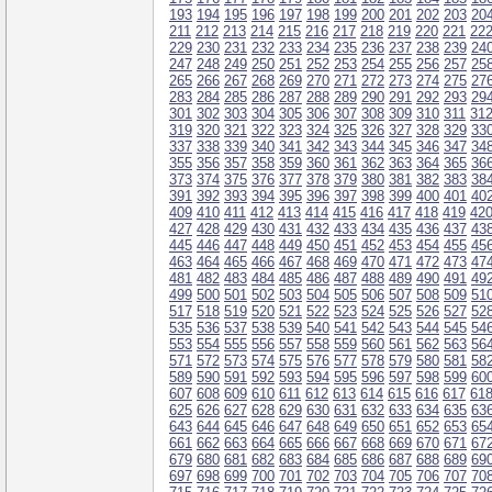
193
194
195
196
197
198
199
200
201
202
203
20
211
212
213
214
215
216
217
218
219
220
221
22
229
230
231
232
233
234
235
236
237
238
239
24
247
248
249
250
251
252
253
254
255
256
257
25
265
266
267
268
269
270
271
272
273
274
275
27
283
284
285
286
287
288
289
290
291
292
293
29
301
302
303
304
305
306
307
308
309
310
311
31
319
320
321
322
323
324
325
326
327
328
329
33
337
338
339
340
341
342
343
344
345
346
347
34
355
356
357
358
359
360
361
362
363
364
365
36
373
374
375
376
377
378
379
380
381
382
383
38
391
392
393
394
395
396
397
398
399
400
401
40
409
410
411
412
413
414
415
416
417
418
419
42
427
428
429
430
431
432
433
434
435
436
437
43
445
446
447
448
449
450
451
452
453
454
455
45
463
464
465
466
467
468
469
470
471
472
473
47
481
482
483
484
485
486
487
488
489
490
491
49
499
500
501
502
503
504
505
506
507
508
509
51
517
518
519
520
521
522
523
524
525
526
527
52
535
536
537
538
539
540
541
542
543
544
545
54
553
554
555
556
557
558
559
560
561
562
563
56
571
572
573
574
575
576
577
578
579
580
581
58
589
590
591
592
593
594
595
596
597
598
599
60
607
608
609
610
611
612
613
614
615
616
617
61
625
626
627
628
629
630
631
632
633
634
635
63
643
644
645
646
647
648
649
650
651
652
653
65
661
662
663
664
665
666
667
668
669
670
671
67
679
680
681
682
683
684
685
686
687
688
689
69
697
698
699
700
701
702
703
704
705
706
707
70