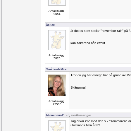
Antal inlägg:
9654
åskarl
är det du som spelar "november rain" på fu
kan säkert ha nån effekt
Antal inlägg:
5826
SmålandsMira
Tror du jag har ösregn här på grund av Mi
Skärpning!
Antal inlägg:
22535
Miominmio11
- Ej medlem längre
Jag orkar inte med den s k "sommaren" län
utomlands hela året?