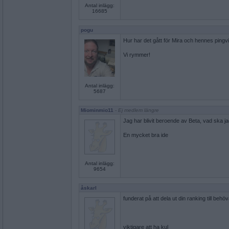
Antal inlägg:
16685
pogu
Hur har det gått för Mira och hennes pingv
Vi rymmer!
Antal inlägg:
5687
Miominmio11
- Ej medlem längre
Jag har blivit beroende av Beta, vad ska j
En mycket bra ide
Antal inlägg:
9654
åskarl
funderat på att dela ut din ranking till beh
viktigare att ha kul