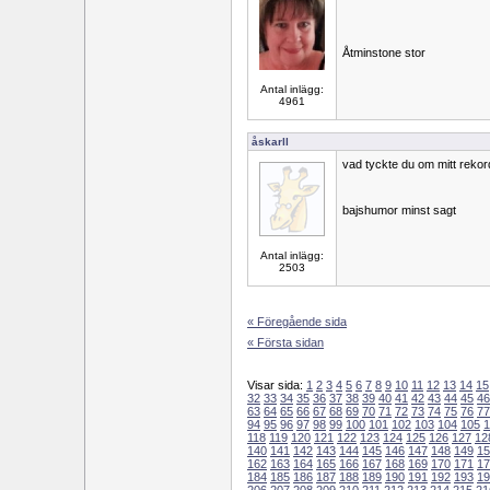
Åtminstone stor
Antal inlägg:
4961
åskarll
vad tyckte du om mitt rekord
bajshumor minst sagt
Antal inlägg:
2503
« Föregående sida
« Första sidan
Visar sida:
1
2
3
4
5
6
7
8
9
10
11
12
13
14
15
32
33
34
35
36
37
38
39
40
41
42
43
44
45
46
63
64
65
66
67
68
69
70
71
72
73
74
75
76
77
94
95
96
97
98
99
100
101
102
103
104
105
1
118
119
120
121
122
123
124
125
126
127
12
140
141
142
143
144
145
146
147
148
149
15
162
163
164
165
166
167
168
169
170
171
17
184
185
186
187
188
189
190
191
192
193
19