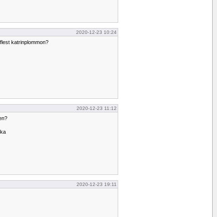
2020-12-23 10:24
flest katrinplommon?
2020-12-23 11:12
ten?
ska
2020-12-23 19:11