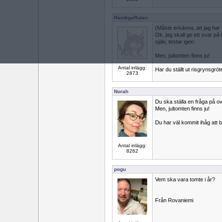
RandigaRutan
(Måste erkänna, att jag har 
Ok, jag skall ge ett svar p
själv, testar igen:
Men, jultomten finns ju!
Antal inlägg:
Har du ställt ut risgrynsgröt
2873
Norah
Du ska ställa en fråga på ov
Men, jultomten finns ju!
Du har väl kommit ihåg att
Antal inlägg:
8262
pogu
Vem ska vara tomte i år?
Från Rovaniemi