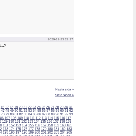
2020-12-23 22:27
...?
Nästa sida »
Sista sidan »
16
17
18
19
20
21
22
23
24
25
26
27
28
29
30
31
47
48
49
50
51
52
53
54
55
56
57
58
59
60
61
62
78
79
80
81
82
83
84
85
86
87
88
89
90
91
92
93
06
107
108
109
110
111
112
113
114
115
116
117
8
129
130
131
132
133
134
135
136
137
138
139
0
151
152
153
154
155
156
157
158
159
160
161
2
173
174
175
176
177
178
179
180
181
182
183
4
195
196
197
198
199
200
201
202
203
204
205