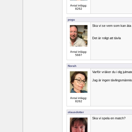
Antal inlägg:
8262
pogu
Ska vi se vem som kan äta 
Det är roligt att tävla
Antal inlägg:
5687
Norah
Varför vräker du i dig julma
Jag är ingen tävlingsmänni
Antal inlägg:
8262
olausdotter
Ska vi spela en match?