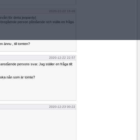
2020-12-22 16:48
svårt för detta jeopardy)
å föregående person påstående och ställa en fråga
en ännu , till tomten?
2020-12-22 22:57
anstående persons svar. Jag ställer en fråga till:
 boka nån som är tomte?
2020-12-23 00:22