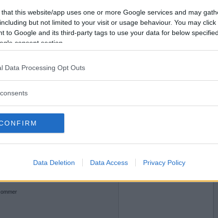
2020-12-22 10:02
Vill du bli
 that this website/app uses one or more Google services and may gath
medlem?
including but not limited to your visit or usage behaviour. You may click 
 to Google and its third-party tags to use your data for below specifi
Skapa nytt konto
ogle consent section.
l Data Processing Opt Outs
2020-12-22 10:49
consents
parkaka till?
t snäll
CONFIRM
Data Deletion
Data Access
Privacy Policy
2020-12-22 14:43
halvsanning sådär inför julen?
 kommer