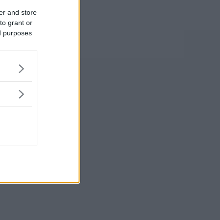
er and store
to grant or
ed purposes