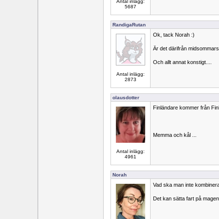
Antal inlägg:
5687
RandigaRutan
Ok, tack Norah :)
Är det därifrån midsommar
Och allt annat konstigt....
Antal inlägg:
2873
olausdotter
Finländare kommer från Fin
Memma och kål ...
Antal inlägg:
4961
Norah
Vad ska man inte kombiner
Det kan sätta fart på magen