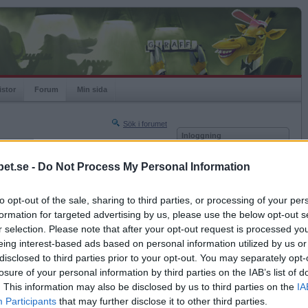
istor
Forum
Min sida
Sök i forumet
Inloggning
rneringar
Användare
et.se -
Do Not Process My Personal Information
Nästa sida »
Lösenord
Sista sidan »
to opt-out of the sale, sharing to third parties, or processing of your per
Kom ihåg mig
2020-12-22 00:24
formation for targeted advertising by us, please use the below opt-out s
Logga in
r selection. Please note that after your opt-out request is processed y
eing interest-based ads based on personal information utilized by us or
Glömt ditt lösenord?
Få ny aktiveringslänk
disclosed to third parties prior to your opt-out. You may separately opt-
losure of your personal information by third parties on the IAB’s list of
. This information may also be disclosed by us to third parties on the
IA
Betapet är gratis!
Participants
that may further disclose it to other third parties.