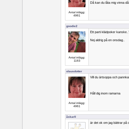
Då kan du låta mig vinna då
Antal inlägg:
4961
goodie2
Ett parti klädpoker kanske..
Nej aldrig på en onsdag..
Antal inlägg:
1163
olausdotter
Vill du ärtsoppa och pannk
Håll dig inom ramarna
Antal inlägg:
4961
åskarll
är det ok om jag bättrar på 