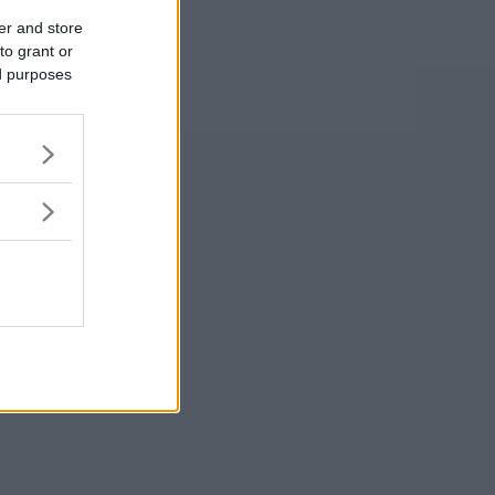
er and store
to grant or
ed purposes