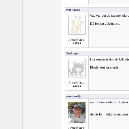
Ruckzuck
Vad var det du sa som gjorde
Då blir jag väldigt arg.
Antal inlägg:
34614
Sotfinger
Hur reagerar du när folk in
Blindstyret lossnade
Antal inlägg:
22361
remvanrijn
varför krockade fru Justitia
det är för mörkt för att göra
Antal inlägg: