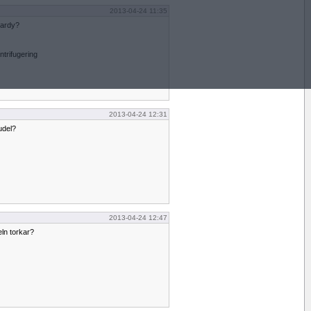
2013-04-24 11:35
opardy?
ntrifugering
2013-04-24 12:31
udel?
2013-04-24 12:47
ln torkar?