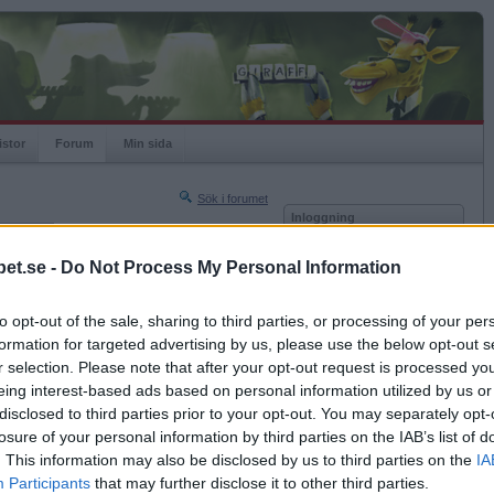
istor
Forum
Min sida
Sök i forumet
Inloggning
rneringar
Användare
et.se -
Do Not Process My Personal Information
Nästa sida »
Lösenord
Sista sidan »
to opt-out of the sale, sharing to third parties, or processing of your per
Kom ihåg mig
2013-04-23 22:37
formation for targeted advertising by us, please use the below opt-out s
Logga in
konstiga sexidéer du sprider här?
r selection. Please note that after your opt-out request is processed y
eing interest-based ads based on personal information utilized by us or
Glömt ditt lösenord?
Få ny aktiveringslänk
disclosed to third parties prior to your opt-out. You may separately opt-
losure of your personal information by third parties on the IAB’s list of
. This information may also be disclosed by us to third parties on the
IA
Betapet är gratis!
Participants
that may further disclose it to other third parties.