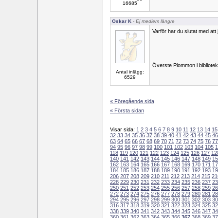
16685
Oskar K
- Ej medlem längre
Varför har du slutat med att
Överste Plommon i bibliotek
Antal inlägg:
6529
« Föregående sida
« Första sidan
Visar sida:
1
2
3
4
5
6
7
8
9
10
11
12
13
14
15
32
33
34
35
36
37
38
39
40
41
42
43
44
45
46
63
64
65
66
67
68
69
70
71
72
73
74
75
76
77
94
95
96
97
98
99
100
101
102
103
104
105
1
118
119
120
121
122
123
124
125
126
127
12
140
141
142
143
144
145
146
147
148
149
15
162
163
164
165
166
167
168
169
170
171
17
184
185
186
187
188
189
190
191
192
193
19
206
207
208
209
210
211
212
213
214
215
21
228
229
230
231
232
233
234
235
236
237
23
250
251
252
253
254
255
256
257
258
259
26
272
273
274
275
276
277
278
279
280
281
28
294
295
296
297
298
299
300
301
302
303
30
316
317
318
319
320
321
322
323
324
325
32
338
339
340
341
342
343
344
345
346
347
34
360
361
362
363
364
365
366
367
368
369
37