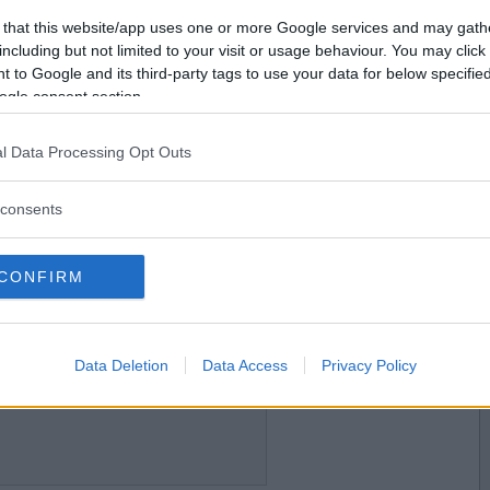
2013-04-23 22:40
Vill du bli
 that this website/app uses one or more Google services and may gath
medlem?
including but not limited to your visit or usage behaviour. You may click 
ar att ta med sig hem från sverige ?
 to Google and its third-party tags to use your data for below specifi
Skapa nytt konto
ogle consent section.
l Data Processing Opt Outs
2013-04-23 22:42
djur?
consents
CONFIRM
2013-04-23 23:23
padda när han hade handlad färdigt på systemet?
Data Deletion
Data Access
Privacy Policy