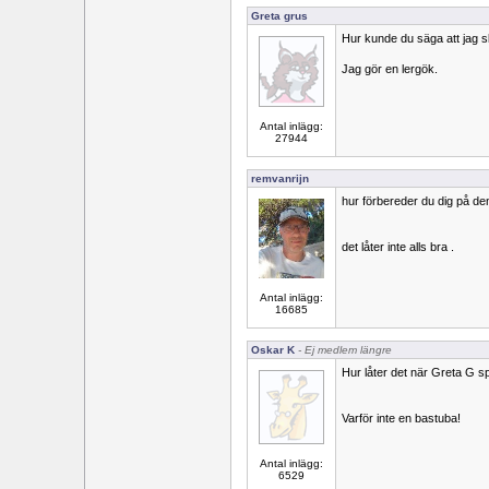
Greta grus
Hur kunde du säga att jag s
Jag gör en lergök.
Antal inlägg:
27944
remvanrijn
hur förbereder du dig på de
det låter inte alls bra .
Antal inlägg:
16685
Oskar K
- Ej medlem längre
Hur låter det när Greta G s
Varför inte en bastuba!
Antal inlägg:
6529