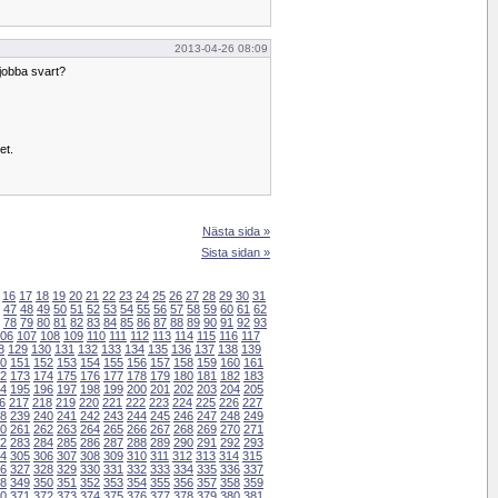
2013-04-26 08:09
 jobba svart?
et.
Nästa sida »
Sista sidan »
16
17
18
19
20
21
22
23
24
25
26
27
28
29
30
31
47
48
49
50
51
52
53
54
55
56
57
58
59
60
61
62
78
79
80
81
82
83
84
85
86
87
88
89
90
91
92
93
06
107
108
109
110
111
112
113
114
115
116
117
8
129
130
131
132
133
134
135
136
137
138
139
0
151
152
153
154
155
156
157
158
159
160
161
2
173
174
175
176
177
178
179
180
181
182
183
4
195
196
197
198
199
200
201
202
203
204
205
6
217
218
219
220
221
222
223
224
225
226
227
8
239
240
241
242
243
244
245
246
247
248
249
0
261
262
263
264
265
266
267
268
269
270
271
2
283
284
285
286
287
288
289
290
291
292
293
4
305
306
307
308
309
310
311
312
313
314
315
6
327
328
329
330
331
332
333
334
335
336
337
8
349
350
351
352
353
354
355
356
357
358
359
0
371
372
373
374
375
376
377
378
379
380
381