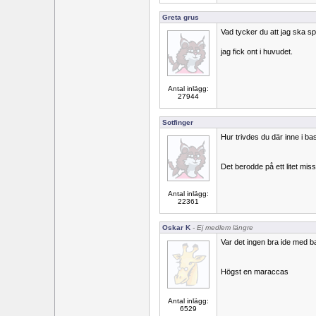
Greta grus
Vad tycker du att jag ska s
jag fick ont i huvudet.
Antal inlägg:
27944
Sotfinger
Hur trivdes du där inne i b
Det berodde på ett litet mis
Antal inlägg:
22361
Oskar K
- Ej medlem längre
Var det ingen bra ide med 
Högst en maraccas
Antal inlägg:
6529