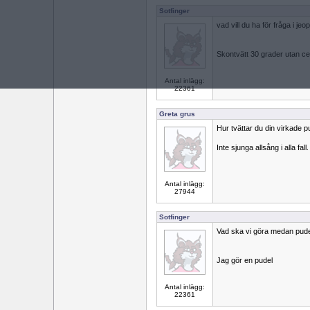
Sotfinger
vad vill du ha för fråga i je
Skontvätt 30 grader utan ce
Antal inlägg:
22361
Greta grus
Hur tvättar du din virkade p
Inte sjunga allsång i alla fall.
Antal inlägg:
27944
Sotfinger
Vad ska vi göra medan pude
Jag gör en pudel
Antal inlägg:
22361