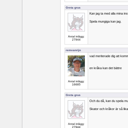
Greta grus
Kan jag ta med alla mina ins
Spela mungiga kan jag.
Antal inlägg:
27944
remvanrijn
vad meriterade dig att komm
en kråka kan det bättre
Antal inlägg:
16685
Greta grus
Och du då, kan du spela m
Skator och kråkor är så lika
Antal inlägg:
27944