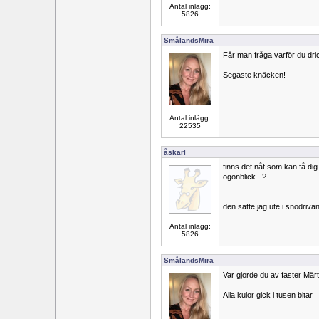
Antal inlägg:
5826
SmålandsMira
Får man fråga varför du dri
Segaste knäcken!
Antal inlägg:
22535
åskarl
finns det nåt som kan få dig
ögonblick...?
den satte jag ute i snödriva
Antal inlägg:
5826
SmålandsMira
Var gjorde du av faster Mär
Alla kulor gick i tusen bitar