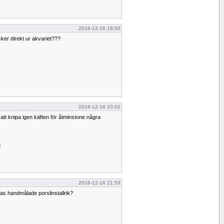
2016-12-16 18:50
cker direkt ur akvariet???
2016-12-16 20:01
 att knipa igen käften för åtminstone några
n
2016-12-16 21:53
tas handmålade porslinstallrik?