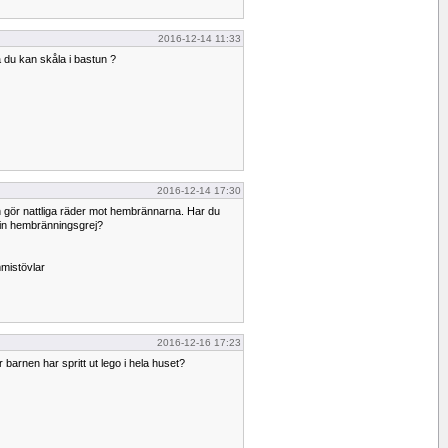
2016-12-14 11:33
du kan skåla i bastun ?
2016-12-14 17:30
 gör nattliga räder mot hembrännarna. Har du
 din hembränningsgrej?
mistövlar
2016-12-16 17:23
 barnen har spritt ut lego i hela huset?