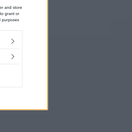
er and store
to grant or
ed purposes