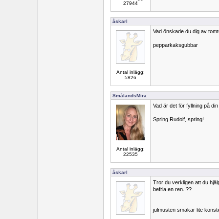
27944
åskarl
Vad önskade du dig av tom
pepparkaksgubbar
Antal inlägg:
5826
SmålandsMira
Vad är det för fyllning på di
Spring Rudolf, spring!
Antal inlägg:
22535
åskarl
Tror du verkligen att du hj
befria en ren..??
julmusten smakar lite konsti