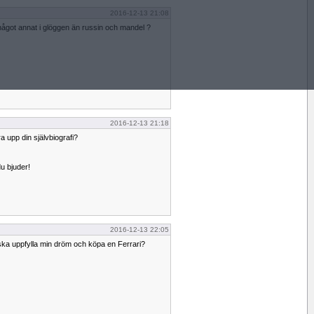
2016-12-13 21:08
något annat i glöggen än russin och mandel ?
2016-12-13 21:18
a upp din självbiografi?
du bjuder!
2016-12-13 22:05
 ska uppfylla min dröm och köpa en Ferrari?