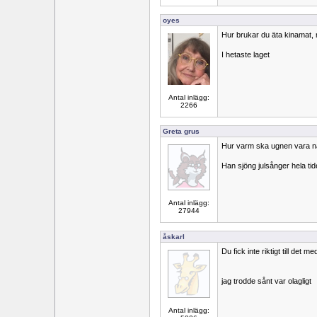
oyes
Hur brukar du äta kinamat, 
I hetaste laget
Antal inlägg:
2266
Greta grus
Hur varm ska ugnen vara n
Han sjöng julsånger hela tid
Antal inlägg:
27944
åskarl
Du fick inte riktigt till det m
jag trodde sånt var olagligt
Antal inlägg: