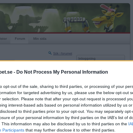
istor
Forum
Min sida
Sök i forumet
Inloggning
rneringar
Användare
et.se -
Do Not Process My Personal Information
Nästa sida »
Lösenord
Sista sidan »
to opt-out of the sale, sharing to third parties, or processing of your per
Kom ihåg mig
2016-12-13 18:24
formation for targeted advertising by us, please use the below opt-out s
Logga in
vad är ditt knep?
r selection. Please note that after your opt-out request is processed y
eing interest-based ads based on personal information utilized by us or
Glömt ditt lösenord?
Få ny aktiveringslänk
disclosed to third parties prior to your opt-out. You may separately opt-
losure of your personal information by third parties on the IAB’s list of
. This information may also be disclosed by us to third parties on the
IA
Betapet är gratis!
Participants
that may further disclose it to other third parties.