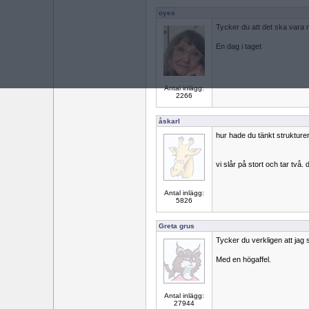
oyes
Tycker du att det ska vara 
En dag i taget
Antal inlägg:
2266
åskarl
hur hade du tänkt strukturer
vi slår på stort och tar två. 
Antal inlägg:
5826
Greta grus
Tycker du verkligen att jag
Med en högaffel.
Antal inlägg:
27944