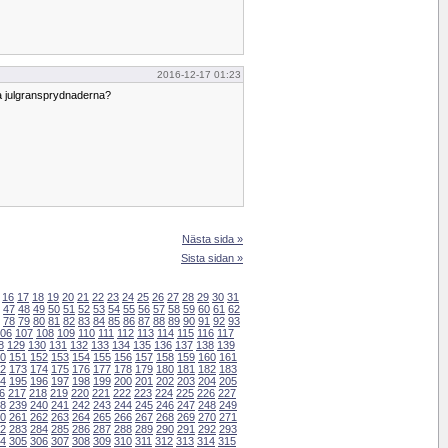
2016-12-17 01:23
ta julgransprydnaderna?
Nästa sida »
Sista sidan »
16
17
18
19
20
21
22
23
24
25
26
27
28
29
30
31
47
48
49
50
51
52
53
54
55
56
57
58
59
60
61
62
78
79
80
81
82
83
84
85
86
87
88
89
90
91
92
93
06
107
108
109
110
111
112
113
114
115
116
117
8
129
130
131
132
133
134
135
136
137
138
139
0
151
152
153
154
155
156
157
158
159
160
161
2
173
174
175
176
177
178
179
180
181
182
183
4
195
196
197
198
199
200
201
202
203
204
205
6
217
218
219
220
221
222
223
224
225
226
227
8
239
240
241
242
243
244
245
246
247
248
249
0
261
262
263
264
265
266
267
268
269
270
271
2
283
284
285
286
287
288
289
290
291
292
293
4
305
306
307
308
309
310
311
312
313
314
315