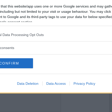
2016-12-13 18:35
Vill du bli
 that this website/app uses one or more Google services and may gath
och lägger dig nu och läser nåt, typ en aftonbön?
medlem?
including but not limited to your visit or usage behaviour. You may click 
 to Google and its third-party tags to use your data for below specifi
Skapa nytt konto
ogle consent section.
l Data Processing Opt Outs
2016-12-13 19:38
op?
consents
CONFIRM
2016-12-13 20:47
Data Deletion
Data Access
Privacy Policy
ulgranen lite annorlunda i år, hur ställde du den?