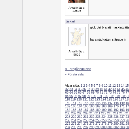
Antal inlägg:
22535
åskarl
gick det bra att maskintvät
bara nåt katten släpade in
Antal inlägg:
5826
« Föregående sida
« Första sidan
Visar sida:
1
2
3
4
5
6
7
8
9
10
11
12
13
14
15
32
33
34
35
36
37
38
39
40
41
42
43
44
45
46
63
64
65
66
67
68
69
70
71
72
73
74
75
76
77
94
95
96
97
98
99
100
101
102
103
104
105
1
118
119
120
121
122
123
124
125
126
127
12
140
141
142
143
144
145
146
147
148
149
15
162
163
164
165
166
167
168
169
170
171
17
184
185
186
187
188
189
190
191
192
193
19
206
207
208
209
210
211
212
213
214
215
21
228
229
230
231
232
233
234
235
236
237
23
250
251
252
253
254
255
256
257
258
259
26
272
273
274
275
276
277
278
279
280
281
28
294
295
296
297
298
299
300
301
302
303
30