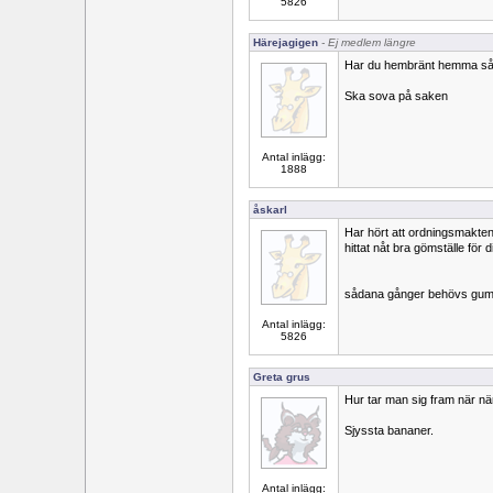
5826
Härejagigen
- Ej medlem längre
Har du hembränt hemma så 
Ska sova på saken
Antal inlägg:
1888
åskarl
Har hört att ordningsmakten
hittat nåt bra gömställe för
sådana gånger behövs gum
Antal inlägg:
5826
Greta grus
Hur tar man sig fram när när
Sjyssta bananer.
Antal inlägg: