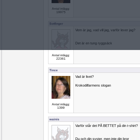
Antal inlägg:
19975
Sotfinger
Vem är jag, vad vill jag, varför lever jag?
Det är en tung ryggsäck
Antal inlägg:
22361
Tince
Vad är livet?
Krokodilfarmens slogan
Antal inlägg:
1399
wainis
Varför står det PÅ BETTET på din t-shirt?
Du och din syster, men inte din bror