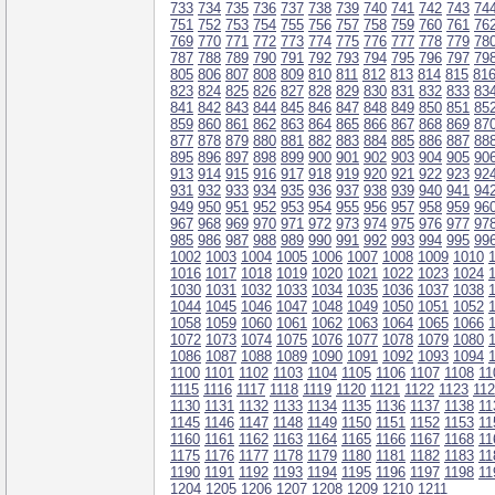
733
734
735
736
737
738
739
740
741
742
743
74
751
752
753
754
755
756
757
758
759
760
761
76
769
770
771
772
773
774
775
776
777
778
779
78
787
788
789
790
791
792
793
794
795
796
797
79
805
806
807
808
809
810
811
812
813
814
815
81
823
824
825
826
827
828
829
830
831
832
833
83
841
842
843
844
845
846
847
848
849
850
851
85
859
860
861
862
863
864
865
866
867
868
869
87
877
878
879
880
881
882
883
884
885
886
887
88
895
896
897
898
899
900
901
902
903
904
905
90
913
914
915
916
917
918
919
920
921
922
923
92
931
932
933
934
935
936
937
938
939
940
941
94
949
950
951
952
953
954
955
956
957
958
959
96
967
968
969
970
971
972
973
974
975
976
977
97
985
986
987
988
989
990
991
992
993
994
995
99
1002
1003
1004
1005
1006
1007
1008
1009
1010
1016
1017
1018
1019
1020
1021
1022
1023
1024
1030
1031
1032
1033
1034
1035
1036
1037
1038
1044
1045
1046
1047
1048
1049
1050
1051
1052
1058
1059
1060
1061
1062
1063
1064
1065
1066
1072
1073
1074
1075
1076
1077
1078
1079
1080
1086
1087
1088
1089
1090
1091
1092
1093
1094
1100
1101
1102
1103
1104
1105
1106
1107
1108
11
1115
1116
1117
1118
1119
1120
1121
1122
1123
11
1130
1131
1132
1133
1134
1135
1136
1137
1138
11
1145
1146
1147
1148
1149
1150
1151
1152
1153
11
1160
1161
1162
1163
1164
1165
1166
1167
1168
11
1175
1176
1177
1178
1179
1180
1181
1182
1183
11
1190
1191
1192
1193
1194
1195
1196
1197
1198
11
1204
1205
1206
1207
1208
1209
1210
1211