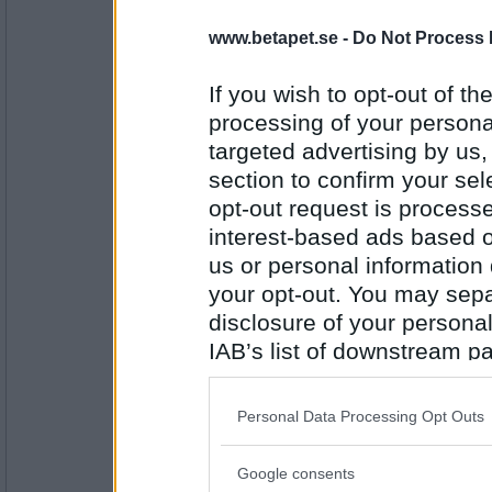
www.betapet.se -
Do Not Process 
brini
Flyg fula fluga flyg och den fula flugan flög
If you wish to opt-out of the
Kan bistå med ett glas vatten
processing of your personal
targeted advertising by us
Antal inlägg:
7521
section to confirm your sel
opt-out request is proces
missundersto
interest-based ads based o
Jag tänkte vi kunde ha knytis, vad tar du 
us or personal information d
Fan så de låter
your opt-out. You may separ
disclosure of your personal
Antal inlägg:
1738
IAB’s list of downstream pa
also be disclosed by us to 
wainis
Downstream Participants
th
Vad tycker du om syrsornas sång en som
Personal Data Processing Opt Outs
third parties.
Nej, inte om du också ska dit
Google consents
Please note that this web