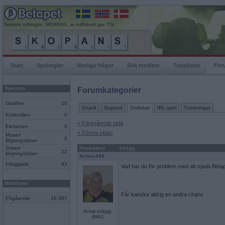
Senaste rullningen, SKOPANS, av kaffeburk gav 77p
Start
Spelregler
Vanliga frågor
Sök medlem
Topplistor
For
Spelrum
Forumkategorier
Giraffen
20
Snack
Support
Ordlekar
IRL-spel
Turneringar
Krokodilen
0
« Föregående sida
Elefanten
0
« Första sidan
Musen
0
Böjningslistan
Grisen
Användare
Inlägg
22
Böjningslistan
farmor448
Inloggade
42
Vad har du för problem med att spela Beta
Mobilspel
Får kanske aldrig en andra chans
Pågående
18 487
Antal inlägg:
6961