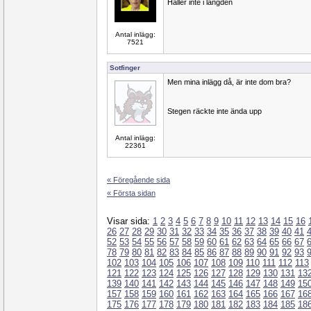
Håller inte i längden
Antal inlägg:
7521
Sotfinger
Men mina inlägg då, är inte dom bra?
Stegen räckte inte ända upp
Antal inlägg:
22361
« Föregående sida
« Första sidan
Visar sida:
1
2
3
4
5
6
7
8
9
10
11
12
13
14
15
16
26
27
28
29
30
31
32
33
34
35
36
37
38
39
40
41
52
53
54
55
56
57
58
59
60
61
62
63
64
65
66
67
78
79
80
81
82
83
84
85
86
87
88
89
90
91
92
93
102
103
104
105
106
107
108
109
110
111
112
113
121
122
123
124
125
126
127
128
129
130
131
13
139
140
141
142
143
144
145
146
147
148
149
15
157
158
159
160
161
162
163
164
165
166
167
16
175
176
177
178
179
180
181
182
183
184
185
18