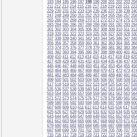
193
194
195
196
197
198
199
200
201
202
203
20
211
212
213
214
215
216
217
218
219
220
221
22
229
230
231
232
233
234
235
236
237
238
239
24
247
248
249
250
251
252
253
254
255
256
257
25
265
266
267
268
269
270
271
272
273
274
275
27
283
284
285
286
287
288
289
290
291
292
293
29
301
302
303
304
305
306
307
308
309
310
311
31
319
320
321
322
323
324
325
326
327
328
329
33
337
338
339
340
341
342
343
344
345
346
347
34
355
356
357
358
359
360
361
362
363
364
365
36
373
374
375
376
377
378
379
380
381
382
383
38
391
392
393
394
395
396
397
398
399
400
401
40
409
410
411
412
413
414
415
416
417
418
419
42
427
428
429
430
431
432
433
434
435
436
437
43
445
446
447
448
449
450
451
452
453
454
455
45
463
464
465
466
467
468
469
470
471
472
473
47
481
482
483
484
485
486
487
488
489
490
491
49
499
500
501
502
503
504
505
506
507
508
509
51
517
518
519
520
521
522
523
524
525
526
527
52
535
536
537
538
539
540
541
542
543
544
545
54
553
554
555
556
557
558
559
560
561
562
563
56
571
572
573
574
575
576
577
578
579
580
581
58
589
590
591
592
593
594
595
596
597
598
599
60
607
608
609
610
611
612
613
614
615
616
617
61
625
626
627
628
629
630
631
632
633
634
635
63
643
644
645
646
647
648
649
650
651
652
653
65
661
662
663
664
665
666
667
668
669
670
671
67
679
680
681
682
683
684
685
686
687
688
689
69
697
698
699
700
701
702
703
704
705
706
707
70
715
716
717
718
719
720
721
722
723
724
725
72