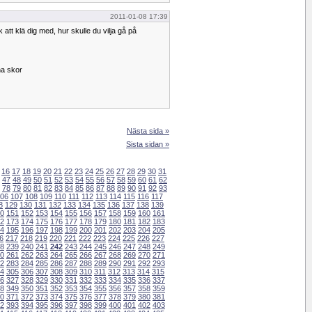
2011-01-08 17:39
 att klä dig med, hur skulle du vilja gå på
na skor
Nästa sida »
Sista sidan »
16
17
18
19
20
21
22
23
24
25
26
27
28
29
30
31
47
48
49
50
51
52
53
54
55
56
57
58
59
60
61
62
78
79
80
81
82
83
84
85
86
87
88
89
90
91
92
93
06
107
108
109
110
111
112
113
114
115
116
117
8
129
130
131
132
133
134
135
136
137
138
139
0
151
152
153
154
155
156
157
158
159
160
161
2
173
174
175
176
177
178
179
180
181
182
183
4
195
196
197
198
199
200
201
202
203
204
205
6
217
218
219
220
221
222
223
224
225
226
227
8
239
240
241
242
243
244
245
246
247
248
249
0
261
262
263
264
265
266
267
268
269
270
271
2
283
284
285
286
287
288
289
290
291
292
293
4
305
306
307
308
309
310
311
312
313
314
315
6
327
328
329
330
331
332
333
334
335
336
337
8
349
350
351
352
353
354
355
356
357
358
359
0
371
372
373
374
375
376
377
378
379
380
381
2
393
394
395
396
397
398
399
400
401
402
403