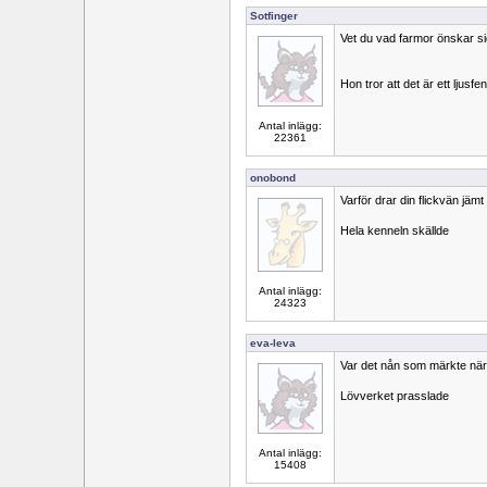
Sotfinger
Vet du vad farmor önskar si
Hon tror att det är ett ljusf
Antal inlägg:
22361
onobond
Varför drar din flickvän jämt
Hela kenneln skällde
Antal inlägg:
24323
eva-leva
Var det nån som märkte när
Lövverket prasslade
Antal inlägg:
15408