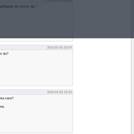
2010-12-30 18:10
ll julklappar du önskar dig ?
2011-01-01 02:07
er du?
2011-01-02 15:22
 ska vara?
öna.