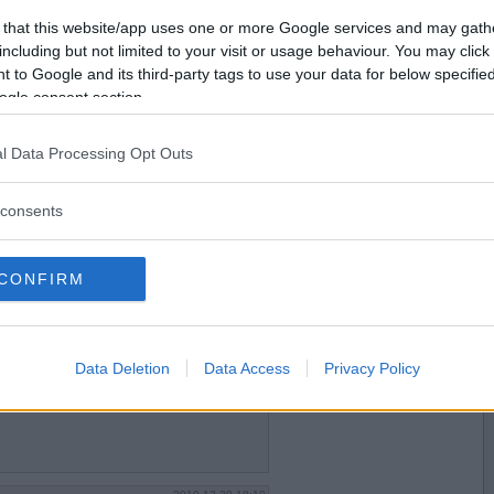
2010-12-29 20:43
Vill du bli
 that this website/app uses one or more Google services and may gath
medlem?
including but not limited to your visit or usage behaviour. You may click 
ber.
 to Google and its third-party tags to use your data for below specifi
Skapa nytt konto
ogle consent section.
l Data Processing Opt Outs
2010-12-30 01:31
consents
CONFIRM
2010-12-30 17:37
Data Deletion
Data Access
Privacy Policy