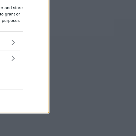
er and store
to grant or
ed purposes