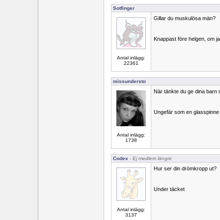
Sotfinger
Gillar du muskulösa män?
Knappast före helgen, om j
Antal inlägg:
22361
missundersto
När tänkte du ge dina barn 
Ungefär som en glasspinne
Antal inlägg:
1738
Codex
- Ej medlem längre
Hur ser din drömkropp ut?
Under täcket
Antal inlägg:
3137