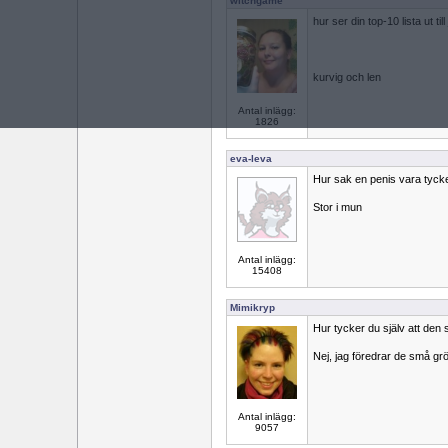
witchgame
hur ser din top-10 lista ut ti
kurvig och len
Antal inlägg:
1826
eva-leva
Hur sak en penis vara tyck
Stor i mun
Antal inlägg:
15408
Mimikryp
Hur tycker du själv att den
Nej, jag föredrar de små gr
Antal inlägg:
9057