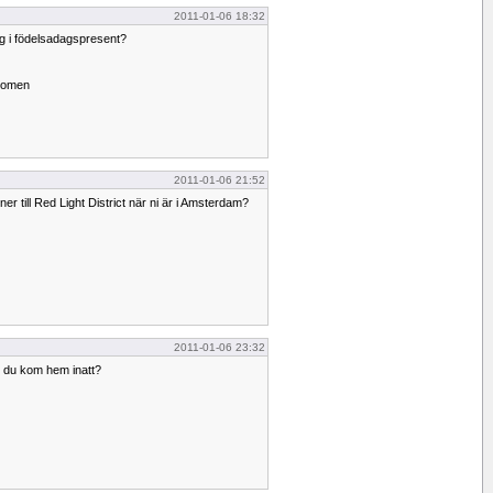
2011-01-06 18:32
g i födelsadagspresent?
enomen
2011-01-06 21:52
 ner till Red Light District när ni är i Amsterdam?
2011-01-06 23:32
 du kom hem inatt?