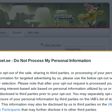
istor
Forum
Min sida
Sök i forumet
Inloggning
rneringar
Användare
et.se -
Do Not Process My Personal Information
Nästa sida »
Lösenord
Sista sidan »
to opt-out of the sale, sharing to third parties, or processing of your per
Kom ihåg mig
2010-12-29 18:48
formation for targeted advertising by us, please use the below opt-out s
Logga in
antationsenheten?
r selection. Please note that after your opt-out request is processed y
eing interest-based ads based on personal information utilized by us or
Glömt ditt lösenord?
med mördarsniglar
Få ny aktiveringslänk
disclosed to third parties prior to your opt-out. You may separately opt-
losure of your personal information by third parties on the IAB’s list of
. This information may also be disclosed by us to third parties on the
IA
Betapet är gratis!
Participants
that may further disclose it to other third parties.