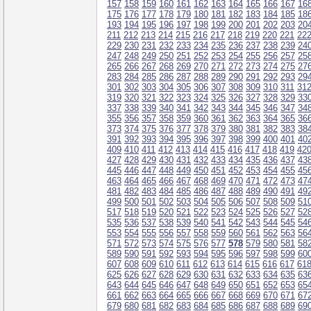
157
158
159
160
161
162
163
164
165
166
167
16
175
176
177
178
179
180
181
182
183
184
185
18
193
194
195
196
197
198
199
200
201
202
203
20
211
212
213
214
215
216
217
218
219
220
221
22
229
230
231
232
233
234
235
236
237
238
239
24
247
248
249
250
251
252
253
254
255
256
257
25
265
266
267
268
269
270
271
272
273
274
275
27
283
284
285
286
287
288
289
290
291
292
293
29
301
302
303
304
305
306
307
308
309
310
311
31
319
320
321
322
323
324
325
326
327
328
329
33
337
338
339
340
341
342
343
344
345
346
347
34
355
356
357
358
359
360
361
362
363
364
365
36
373
374
375
376
377
378
379
380
381
382
383
38
391
392
393
394
395
396
397
398
399
400
401
40
409
410
411
412
413
414
415
416
417
418
419
42
427
428
429
430
431
432
433
434
435
436
437
43
445
446
447
448
449
450
451
452
453
454
455
45
463
464
465
466
467
468
469
470
471
472
473
47
481
482
483
484
485
486
487
488
489
490
491
49
499
500
501
502
503
504
505
506
507
508
509
51
517
518
519
520
521
522
523
524
525
526
527
52
535
536
537
538
539
540
541
542
543
544
545
54
553
554
555
556
557
558
559
560
561
562
563
56
571
572
573
574
575
576
577
578
579
580
581
58
589
590
591
592
593
594
595
596
597
598
599
60
607
608
609
610
611
612
613
614
615
616
617
61
625
626
627
628
629
630
631
632
633
634
635
63
643
644
645
646
647
648
649
650
651
652
653
65
661
662
663
664
665
666
667
668
669
670
671
67
679
680
681
682
683
684
685
686
687
688
689
69