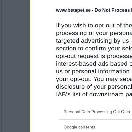
SmålandsMira
www.betapet.se -
Do Not Process 
Vem vann, du eller Åskarl?
Ett stort fång tulpaner
If you wish to opt-out of the
processing of your personal
targeted advertising by us
Antal inlägg:
22535
section to confirm your sel
opt-out request is proces
remvanrijn
vad kan man överraska en Holländare me
interest-based ads based o
us or personal information d
ett utmärkt bra jobb !
your opt-out. You may separ
disclosure of your personal
Antal inlägg:
16685
IAB’s list of downstream pa
also be disclosed by us to 
SmålandsMira
Tänk att jag vann igen! Du är mer än impo
Downstream Participants
th
Personal Data Processing Opt Outs
third parties.
Fula bullar
Google consents
Please note that this web