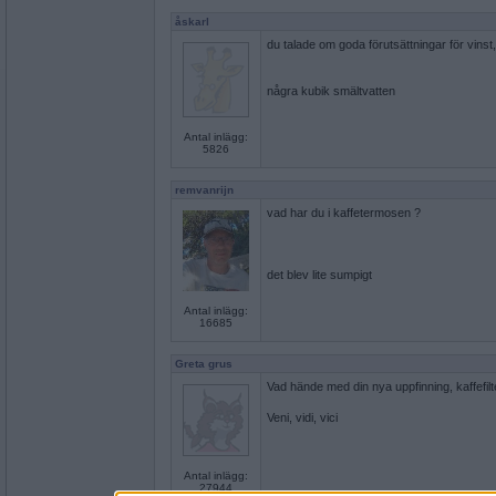
åskarl
du talade om goda förutsättningar för vin
några kubik smältvatten
Antal inlägg:
5826
remvanrijn
vad har du i kaffetermosen ?
det blev lite sumpigt
Antal inlägg:
16685
Greta grus
Vad hände med din nya uppfinning, kaffefil
Veni, vidi, vici
Antal inlägg:
27944