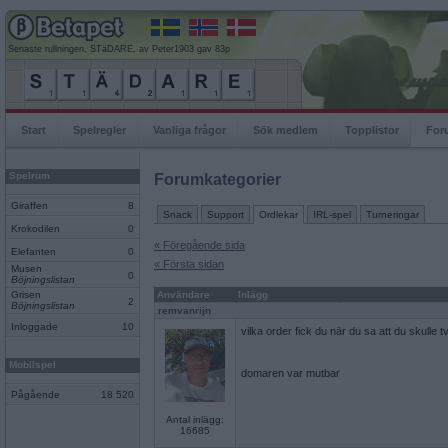
Senaste rullningen, STäDARE, av Peter1903 gav 83p
Start
Spelregler
Vanliga frågor
Sök medlem
Topplistor
For
Spelrum
Forumkategorier
Giraffen
8
Snack
Support
Ordlekar
IRL-spel
Turneringar
Krokodilen
0
« Föregående sida
Elefanten
0
« Första sidan
Musen
0
Böjningslistan
Grisen
Användare
Inlägg
2
Böjningslistan
remvanrijn
Inloggade
10
vilka order fick du när du sa att du skulle
Mobilspel
domaren var mutbar
Pågående
18 520
Antal inlägg:
16685