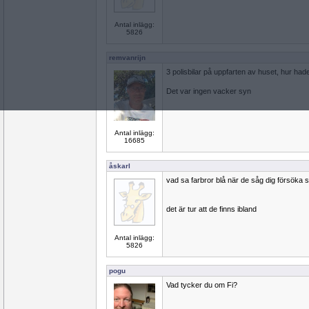
Antal inlägg:
5826
remvanrijn
3 polisbilar på uppfarten av huset, hur had
Det var ingen vacker syn
Antal inlägg:
16685
åskarl
vad sa farbror blå när de såg dig försöka
det är tur att de finns ibland
Antal inlägg:
5826
pogu
Vad tycker du om Fi?