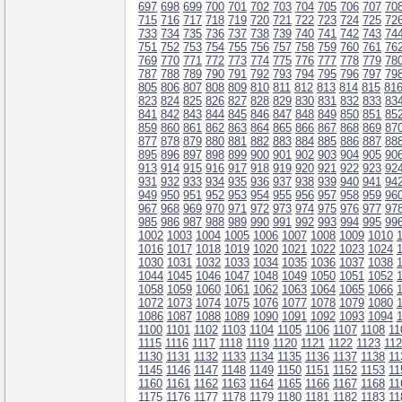
697
698
699
700
701
702
703
704
705
706
707
70
715
716
717
718
719
720
721
722
723
724
725
72
733
734
735
736
737
738
739
740
741
742
743
74
751
752
753
754
755
756
757
758
759
760
761
76
769
770
771
772
773
774
775
776
777
778
779
78
787
788
789
790
791
792
793
794
795
796
797
79
805
806
807
808
809
810
811
812
813
814
815
81
823
824
825
826
827
828
829
830
831
832
833
83
841
842
843
844
845
846
847
848
849
850
851
85
859
860
861
862
863
864
865
866
867
868
869
87
877
878
879
880
881
882
883
884
885
886
887
88
895
896
897
898
899
900
901
902
903
904
905
90
913
914
915
916
917
918
919
920
921
922
923
92
931
932
933
934
935
936
937
938
939
940
941
94
949
950
951
952
953
954
955
956
957
958
959
96
967
968
969
970
971
972
973
974
975
976
977
97
985
986
987
988
989
990
991
992
993
994
995
99
1002
1003
1004
1005
1006
1007
1008
1009
1010
1016
1017
1018
1019
1020
1021
1022
1023
1024
1030
1031
1032
1033
1034
1035
1036
1037
1038
1044
1045
1046
1047
1048
1049
1050
1051
1052
1058
1059
1060
1061
1062
1063
1064
1065
1066
1072
1073
1074
1075
1076
1077
1078
1079
1080
1086
1087
1088
1089
1090
1091
1092
1093
1094
1100
1101
1102
1103
1104
1105
1106
1107
1108
11
1115
1116
1117
1118
1119
1120
1121
1122
1123
11
1130
1131
1132
1133
1134
1135
1136
1137
1138
11
1145
1146
1147
1148
1149
1150
1151
1152
1153
11
1160
1161
1162
1163
1164
1165
1166
1167
1168
11
1175
1176
1177
1178
1179
1180
1181
1182
1183
11