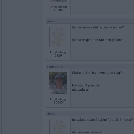
Antal inlägg:
16685
åskarl
du har mellofestat rätt länge nu, va?
så här tidigt är det rätt sent påtänkt
Antal inlägg:
5826
remvanrijn
Skulle du inte ha sovmorgon idag?
Det stod 3 polisbilar
på uppfarten
Antal inlägg:
16685
åskarl
du vaknade alltså på lite fel ställe i morse?
det finns en baksida