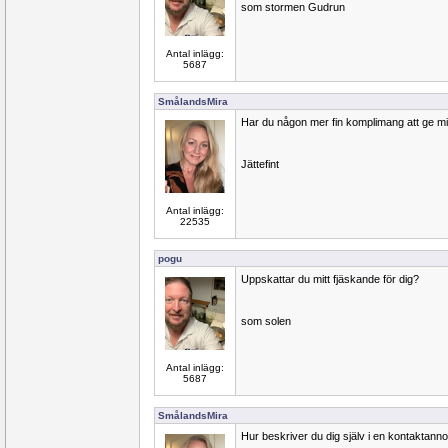
som stormen Gudrun
Antal inlägg:
5687
SmålandsMira
Har du någon mer fin komplimang att ge m
Jättefint
Antal inlägg:
22535
pogu
Uppskattar du mitt fjäskande för dig?
som solen
Antal inlägg:
5687
SmålandsMira
Hur beskriver du dig själv i en kontaktann