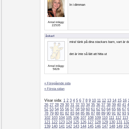
In i dimman
Antal inlägg:
22535
åskarl
mira! tänk på dina stackars barn, vart är d
det är inte så lätt att hitta ut
Antal inlägg:
5826
« Föregående sida
« Första sidan
Visar sida:
1
2
3
4
5
6
7
8
9
10
11
12
13
14
15
16
26
27
28
29
30
31
32
33
34
35
36
37
38
39
40
41
52
53
54
55
56
57
58
59
60
61
62
63
64
65
66
67
78
79
80
81
82
83
84
85
86
87
88
89
90
91
92
93
102
103
104
105
106
107
108
109
110
111
112
113
121
122
123
124
125
126
127
128
129
130
131
13
139
140
141
142
143
144
145
146
147
148
149
15