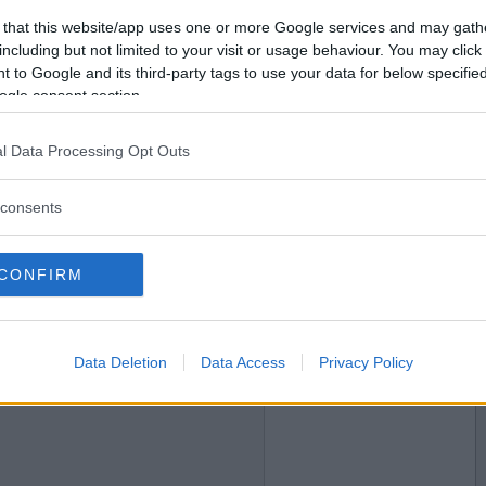
2017-08-15 18:40
Vill du bli
 that this website/app uses one or more Google services and may gath
medlem?
including but not limited to your visit or usage behaviour. You may click 
 to Google and its third-party tags to use your data for below specifi
Skapa nytt konto
ogle consent section.
l Data Processing Opt Outs
2017-08-15 19:31
nte vill testa nån av våra gamla mankinis?
consents
CONFIRM
2017-08-16 00:54
Data Deletion
Data Access
Privacy Policy
e tror på Tomten?