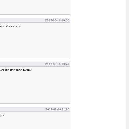
2017-08-16 10:30
mråde i hemmet?
2017-08-16 10:40
r var din natt med Rem?
2017-08-16 11:06
is ?