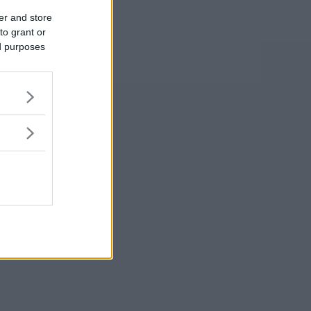
er and store
to grant or
ed purposes