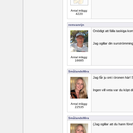
Antal inlägg:
4220
remvanrijn
Onödigt att fälla taskiga k
Jag ogillar din surströmmin
Antal inlägg:
16685
SmålandsMira
Jag får ju ont i öronen här!
Ingen vill veta var du köpt di
Antal inlägg:
22535
SmålandsMira
(Jag ogillar att du hann före!