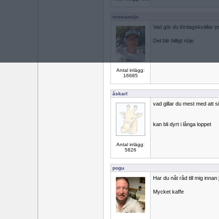
remvanrijn
Vad gör du lördagskvällar p
Det blir billigt nöje
Antal inlägg:
16685
åskarl
vad gillar du mest med att 
kan bli dyrt i långa loppet
Antal inlägg:
5826
pogu
Har du nåt råd till mig inna
Mycket kaffe