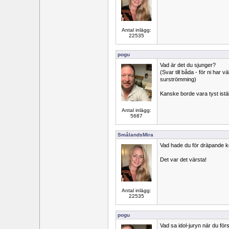
Antal inlägg:
22535
pogu
Vad är det du sjunger?
(Svar till båda - för ni har v
surströmming)
Kanske borde vara tyst istäl
Antal inlägg:
5687
SmålandsMira
Vad hade du för dräpande k
Det var det värsta!
Antal inlägg:
22535
pogu
Vad sa idol-juryn när du fö