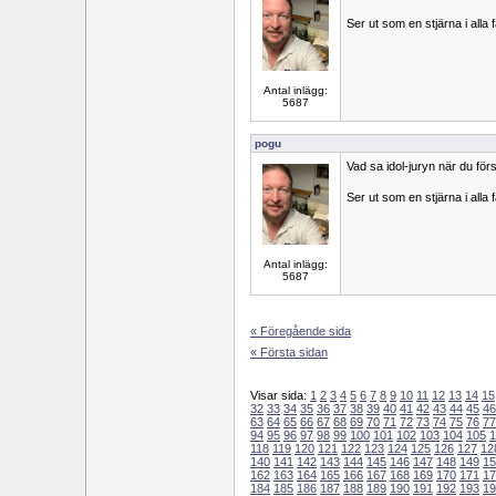
Ser ut som en stjärna i alla f
Antal inlägg:
5687
pogu
Vad sa idol-juryn när du fö
Ser ut som en stjärna i alla f
Antal inlägg:
5687
« Föregående sida
« Första sidan
Visar sida:
1
2
3
4
5
6
7
8
9
10
11
12
13
14
15
32
33
34
35
36
37
38
39
40
41
42
43
44
45
46
63
64
65
66
67
68
69
70
71
72
73
74
75
76
77
94
95
96
97
98
99
100
101
102
103
104
105
1
118
119
120
121
122
123
124
125
126
127
12
140
141
142
143
144
145
146
147
148
149
15
162
163
164
165
166
167
168
169
170
171
17
184
185
186
187
188
189
190
191
192
193
19