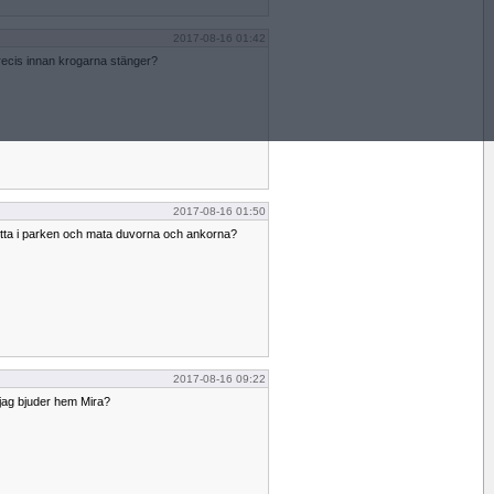
2017-08-16 01:42
recis innan krogarna stänger?
2017-08-16 01:50
sitta i parken och mata duvorna och ankorna?
2017-08-16 09:22
n jag bjuder hem Mira?