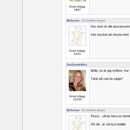
Antal inlägg:
5687
Bellarom
- Ej medlem längre
Hur stort är ditt ansvarso
Inte mycket att skryta med
Antal inlägg:
4220
SmålandsMira
Bella, nu är jag nyfiken, hu
Tänk på vad du säger!
Antal inlägg:
22535
Bellarom
- Ej medlem längre
Pssst... vill du höra en heml
Ok då , är väl tyst istället