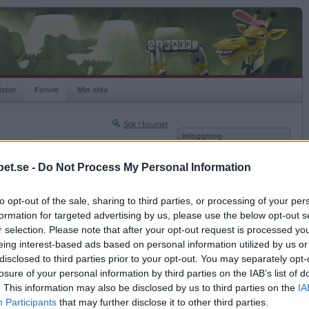
istor
Forum
Min sida
Sök i forumet
Inloggning
rneringar
Användare
et.se -
Do Not Process My Personal Information
Nästa sida »
Lösenord
Sista sidan »
to opt-out of the sale, sharing to third parties, or processing of your per
Kom ihåg mig
2017-08-15 17:49
formation for targeted advertising by us, please use the below opt-out s
Logga in
mankinin tyckte du?
r selection. Please note that after your opt-out request is processed y
eing interest-based ads based on personal information utilized by us or
Glömt ditt lösenord?
Få ny aktiveringslänk
disclosed to third parties prior to your opt-out. You may separately opt-
losure of your personal information by third parties on the IAB’s list of
. This information may also be disclosed by us to third parties on the
IA
Betapet är gratis!
Participants
that may further disclose it to other third parties.