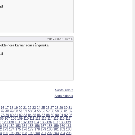
all
2017-08-16 16:14
rsökte göra karriär som sångerska
all
Nästa sida »
Sista sidan »
16
17
18
19
20
21
22
23
24
25
26
27
28
29
30
31
47
48
49
50
51
52
53
54
55
56
57
58
59
60
61
62
78
79
80
81
82
83
84
85
86
87
88
89
90
91
92
93
06
107
108
109
110
111
112
113
114
115
116
117
8
129
130
131
132
133
134
135
136
137
138
139
0
151
152
153
154
155
156
157
158
159
160
161
2
173
174
175
176
177
178
179
180
181
182
183
4
195
196
197
198
199
200
201
202
203
204
205