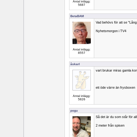
Antal inlägg:
5687
BetaBAM
Vad behövs för att se "Lång
Nyhetsmorgon i TV4
Antal inlägg:
8557
åskarl
vart brukar miras gamla komp
ett öde värre än frysboxen
Antal inlägg:
5826
pogu
Så det är du som står för a
2 meter från spisen