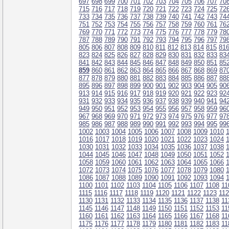
697
698
699
700
701
702
703
704
705
706
707
70
715
716
717
718
719
720
721
722
723
724
725
72
733
734
735
736
737
738
739
740
741
742
743
74
751
752
753
754
755
756
757
758
759
760
761
76
769
770
771
772
773
774
775
776
777
778
779
78
787
788
789
790
791
792
793
794
795
796
797
79
805
806
807
808
809
810
811
812
813
814
815
81
823
824
825
826
827
828
829
830
831
832
833
83
841
842
843
844
845
846
847
848
849
850
851
85
859
860
861
862
863
864
865
866
867
868
869
87
877
878
879
880
881
882
883
884
885
886
887
88
895
896
897
898
899
900
901
902
903
904
905
90
913
914
915
916
917
918
919
920
921
922
923
92
931
932
933
934
935
936
937
938
939
940
941
94
949
950
951
952
953
954
955
956
957
958
959
96
967
968
969
970
971
972
973
974
975
976
977
97
985
986
987
988
989
990
991
992
993
994
995
99
1002
1003
1004
1005
1006
1007
1008
1009
1010
1016
1017
1018
1019
1020
1021
1022
1023
1024
1030
1031
1032
1033
1034
1035
1036
1037
1038
1044
1045
1046
1047
1048
1049
1050
1051
1052
1058
1059
1060
1061
1062
1063
1064
1065
1066
1072
1073
1074
1075
1076
1077
1078
1079
1080
1086
1087
1088
1089
1090
1091
1092
1093
1094
1100
1101
1102
1103
1104
1105
1106
1107
1108
11
1115
1116
1117
1118
1119
1120
1121
1122
1123
11
1130
1131
1132
1133
1134
1135
1136
1137
1138
11
1145
1146
1147
1148
1149
1150
1151
1152
1153
11
1160
1161
1162
1163
1164
1165
1166
1167
1168
11
1175
1176
1177
1178
1179
1180
1181
1182
1183
11