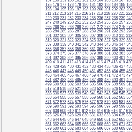
157
158
159
160
161
162
163
164
165
166
167
16
175
176
177
178
179
180
181
182
183
184
185
18
193
194
195
196
197
198
199
200
201
202
203
20
211
212
213
214
215
216
217
218
219
220
221
22
229
230
231
232
233
234
235
236
237
238
239
24
247
248
249
250
251
252
253
254
255
256
257
25
265
266
267
268
269
270
271
272
273
274
275
27
283
284
285
286
287
288
289
290
291
292
293
29
301
302
303
304
305
306
307
308
309
310
311
31
319
320
321
322
323
324
325
326
327
328
329
33
337
338
339
340
341
342
343
344
345
346
347
34
355
356
357
358
359
360
361
362
363
364
365
36
373
374
375
376
377
378
379
380
381
382
383
38
391
392
393
394
395
396
397
398
399
400
401
40
409
410
411
412
413
414
415
416
417
418
419
42
427
428
429
430
431
432
433
434
435
436
437
43
445
446
447
448
449
450
451
452
453
454
455
45
463
464
465
466
467
468
469
470
471
472
473
47
481
482
483
484
485
486
487
488
489
490
491
49
499
500
501
502
503
504
505
506
507
508
509
51
517
518
519
520
521
522
523
524
525
526
527
52
535
536
537
538
539
540
541
542
543
544
545
54
553
554
555
556
557
558
559
560
561
562
563
56
571
572
573
574
575
576
577
578
579
580
581
58
589
590
591
592
593
594
595
596
597
598
599
60
607
608
609
610
611
612
613
614
615
616
617
61
625
626
627
628
629
630
631
632
633
634
635
63
643
644
645
646
647
648
649
650
651
652
653
65
661
662
663
664
665
666
667
668
669
670
671
67
679
680
681
682
683
684
685
686
687
688
689
69