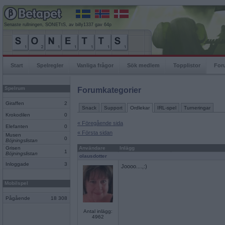
Senaste rullningen, SONETtS, av billy1337 gav 64p
Start
Spelregler
Vanliga frågor
Sök medlem
Topplistor
For
Spelrum
Forumkategorier
Giraffen
2
Snack
Support
Ordlekar
IRL-spel
Turneringar
Krokodilen
0
« Föregående sida
Elefanten
0
« Första sidan
Musen
0
Böjningslistan
Grisen
Användare
Inlägg
1
Böjningslistan
olausdotter
Inloggade
3
Joooo....,:)
Mobilspel
Pågående
18 308
Antal inlägg:
4962