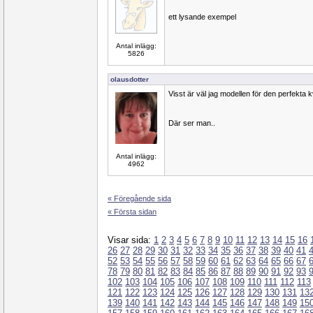
ett lysande exempel
Antal inlägg:
5826
olausdotter
Visst är väl jag modellen för den perfekta 
Där ser man..
Antal inlägg:
4962
« Föregående sida
« Första sidan
Visar sida:
1
2
3
4
5
6
7
8
9
10
11
12
13
14
15
16
26
27
28
29
30
31
32
33
34
35
36
37
38
39
40
41
52
53
54
55
56
57
58
59
60
61
62
63
64
65
66
67
78
79
80
81
82
83
84
85
86
87
88
89
90
91
92
93
102
103
104
105
106
107
108
109
110
111
112
113
121
122
123
124
125
126
127
128
129
130
131
13
139
140
141
142
143
144
145
146
147
148
149
15