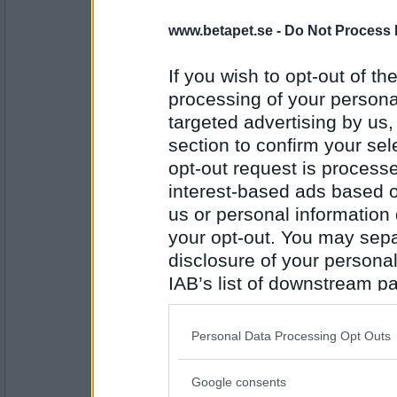
www.betapet.se -
Do Not Process 
olausdotter
Delade du lägenhet med Clark Olofsson ?
If you wish to opt-out of the
Låter väl inte helt osannolikt
processing of your personal
targeted advertising by us
Antal inlägg:
4962
section to confirm your sel
opt-out request is proces
åskarl
interest-based ads based o
så du har tänkt bli både religös och nykteri
us or personal information d
ett helt nytt liv
your opt-out. You may separ
disclosure of your personal
Antal inlägg:
5826
IAB’s list of downstream pa
also be disclosed by us to 
olausdotter
Så du har fått lov av din fru att själv få b
Downstream Participants
th
Personal Data Processing Opt Outs
third parties.
Tror jag det...
Google consents
Please note that this web