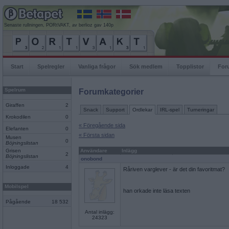
Senaste rullningen, PORtVAKT, av berlioz gav 140p
Start
Spelregler
Vanliga frågor
Sök medlem
Topplistor
For
Spelrum
Forumkategorier
Giraffen
2
Snack
Support
Ordlekar
IRL-spel
Turneringar
Krokodilen
0
« Föregående sida
Elefanten
0
« Första sidan
Musen
0
Böjningslistan
Grisen
Användare
Inlägg
2
Böjningslistan
onobond
Inloggade
4
Råriven varglever - är det din favoritmat?
Mobilspel
han orkade inte läsa texten
Pågående
18 532
Antal inlägg:
24323