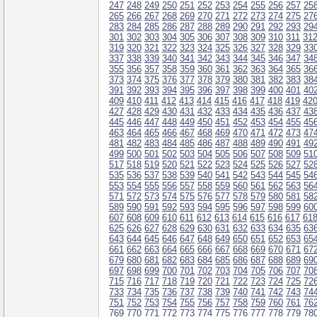
247
248
249
250
251
252
253
254
255
256
257
25
265
266
267
268
269
270
271
272
273
274
275
27
283
284
285
286
287
288
289
290
291
292
293
29
301
302
303
304
305
306
307
308
309
310
311
31
319
320
321
322
323
324
325
326
327
328
329
33
337
338
339
340
341
342
343
344
345
346
347
34
355
356
357
358
359
360
361
362
363
364
365
36
373
374
375
376
377
378
379
380
381
382
383
38
391
392
393
394
395
396
397
398
399
400
401
40
409
410
411
412
413
414
415
416
417
418
419
42
427
428
429
430
431
432
433
434
435
436
437
43
445
446
447
448
449
450
451
452
453
454
455
45
463
464
465
466
467
468
469
470
471
472
473
47
481
482
483
484
485
486
487
488
489
490
491
49
499
500
501
502
503
504
505
506
507
508
509
51
517
518
519
520
521
522
523
524
525
526
527
52
535
536
537
538
539
540
541
542
543
544
545
54
553
554
555
556
557
558
559
560
561
562
563
56
571
572
573
574
575
576
577
578
579
580
581
58
589
590
591
592
593
594
595
596
597
598
599
60
607
608
609
610
611
612
613
614
615
616
617
61
625
626
627
628
629
630
631
632
633
634
635
63
643
644
645
646
647
648
649
650
651
652
653
65
661
662
663
664
665
666
667
668
669
670
671
67
679
680
681
682
683
684
685
686
687
688
689
69
697
698
699
700
701
702
703
704
705
706
707
70
715
716
717
718
719
720
721
722
723
724
725
72
733
734
735
736
737
738
739
740
741
742
743
74
751
752
753
754
755
756
757
758
759
760
761
76
769
770
771
772
773
774
775
776
777
778
779
78