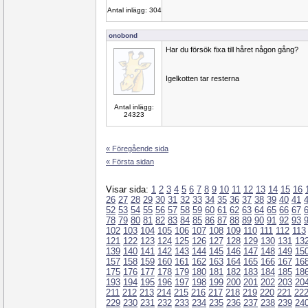
Antal inlägg: 304
onobond
Har du försök fixa till håret någon gång?
Igelkotten tar resterna
Antal inlägg:
24323
« Föregående sida
« Första sidan
Visar sida:
1
2
3
4
5
6
7
8
9
10
11
12
13
14
15
16
26
27
28
29
30
31
32
33
34
35
36
37
38
39
40
41
52
53
54
55
56
57
58
59
60
61
62
63
64
65
66
67
78
79
80
81
82
83
84
85
86
87
88
89
90
91
92
93
102
103
104
105
106
107
108
109
110
111
112
113
121
122
123
124
125
126
127
128
129
130
131
13
139
140
141
142
143
144
145
146
147
148
149
15
157
158
159
160
161
162
163
164
165
166
167
16
175
176
177
178
179
180
181
182
183
184
185
18
193
194
195
196
197
198
199
200
201
202
203
20
211
212
213
214
215
216
217
218
219
220
221
22
229
230
231
232
233
234
235
236
237
238
239
24