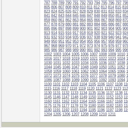
787
788
789
790
791
792
793
794
795
796
797
79
805
806
807
808
809
810
811
812
813
814
815
81
823
824
825
826
827
828
829
830
831
832
833
83
841
842
843
844
845
846
847
848
849
850
851
85
859
860
861
862
863
864
865
866
867
868
869
87
877
878
879
880
881
882
883
884
885
886
887
88
895
896
897
898
899
900
901
902
903
904
905
90
913
914
915
916
917
918
919
920
921
922
923
92
931
932
933
934
935
936
937
938
939
940
941
94
949
950
951
952
953
954
955
956
957
958
959
96
967
968
969
970
971
972
973
974
975
976
977
97
985
986
987
988
989
990
991
992
993
994
995
99
1002
1003
1004
1005
1006
1007
1008
1009
1010
1016
1017
1018
1019
1020
1021
1022
1023
1024
1030
1031
1032
1033
1034
1035
1036
1037
1038
1044
1045
1046
1047
1048
1049
1050
1051
1052
1058
1059
1060
1061
1062
1063
1064
1065
1066
1072
1073
1074
1075
1076
1077
1078
1079
1080
1086
1087
1088
1089
1090
1091
1092
1093
1094
1100
1101
1102
1103
1104
1105
1106
1107
1108
11
1115
1116
1117
1118
1119
1120
1121
1122
1123
11
1130
1131
1132
1133
1134
1135
1136
1137
1138
11
1145
1146
1147
1148
1149
1150
1151
1152
1153
11
1160
1161
1162
1163
1164
1165
1166
1167
1168
11
1175
1176
1177
1178
1179
1180
1181
1182
1183
11
1190
1191
1192
1193
1194
1195
1196
1197
1198
11
1204
1205
1206
1207
1208
1209
1210
1211