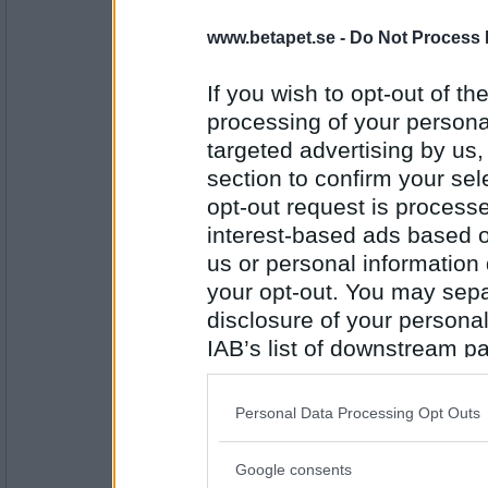
www.betapet.se -
Do Not Process 
brini
Varför åker alla bussar bara förbi?
If you wish to opt-out of the
processing of your personal
Kan ta en lugnare melodi
targeted advertising by us
Antal inlägg:
7521
section to confirm your sel
opt-out request is proces
moi_magnus
interest-based ads based o
För nittioandra gången: Kan du inte spela
circumstance" på din sabla fagott?
us or personal information d
18849
your opt-out. You may separ
disclosure of your personal
Antal inlägg:
8710
IAB’s list of downstream pa
also be disclosed by us to 
wainis
Men så farligt kan det väl inte ha varit. H
Downstream Participants
th
egentligen Pomp and circumstance?
Personal Data Processing Opt Outs
third parties.
Fästingar förtjänar inte det
Google consents
Please note that this web
Antal inlägg: