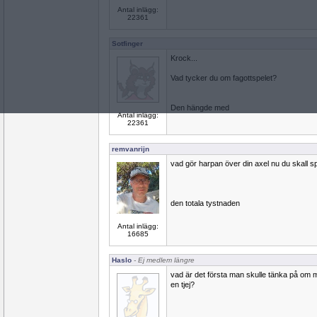
Antal inlägg:
22361
Sotfinger
Krock...
Vad tycker du om fagottspelet?
Den hängde med
Antal inlägg:
22361
remvanrijn
vad gör harpan över din axel nu du skall sp
den totala tystnaden
Antal inlägg:
16685
Haslo
- Ej medlem längre
vad är det första man skulle tänka på om 
en tjej?