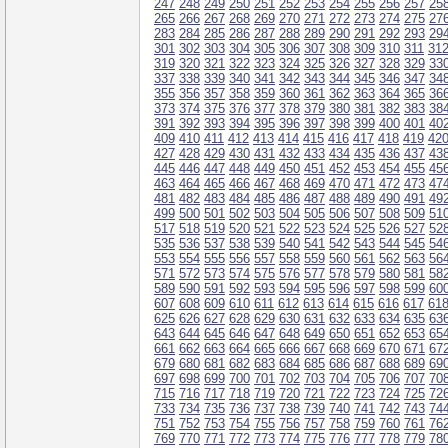
247
248
249
250
251
252
253
254
255
256
257
25
265
266
267
268
269
270
271
272
273
274
275
27
283
284
285
286
287
288
289
290
291
292
293
29
301
302
303
304
305
306
307
308
309
310
311
31
319
320
321
322
323
324
325
326
327
328
329
33
337
338
339
340
341
342
343
344
345
346
347
34
355
356
357
358
359
360
361
362
363
364
365
36
373
374
375
376
377
378
379
380
381
382
383
38
391
392
393
394
395
396
397
398
399
400
401
40
409
410
411
412
413
414
415
416
417
418
419
42
427
428
429
430
431
432
433
434
435
436
437
43
445
446
447
448
449
450
451
452
453
454
455
45
463
464
465
466
467
468
469
470
471
472
473
47
481
482
483
484
485
486
487
488
489
490
491
49
499
500
501
502
503
504
505
506
507
508
509
51
517
518
519
520
521
522
523
524
525
526
527
52
535
536
537
538
539
540
541
542
543
544
545
54
553
554
555
556
557
558
559
560
561
562
563
56
571
572
573
574
575
576
577
578
579
580
581
58
589
590
591
592
593
594
595
596
597
598
599
60
607
608
609
610
611
612
613
614
615
616
617
61
625
626
627
628
629
630
631
632
633
634
635
63
643
644
645
646
647
648
649
650
651
652
653
65
661
662
663
664
665
666
667
668
669
670
671
67
679
680
681
682
683
684
685
686
687
688
689
69
697
698
699
700
701
702
703
704
705
706
707
70
715
716
717
718
719
720
721
722
723
724
725
72
733
734
735
736
737
738
739
740
741
742
743
74
751
752
753
754
755
756
757
758
759
760
761
76
769
770
771
772
773
774
775
776
777
778
779
78