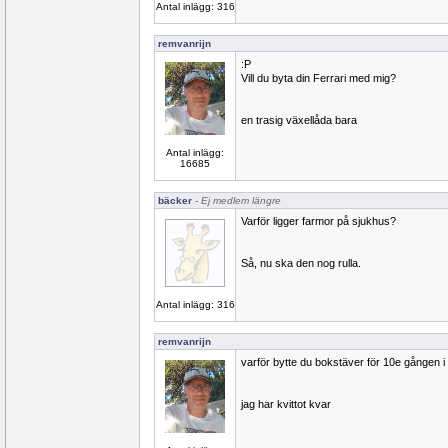
Antal inlägg: 316
remvanrijn
:P
Vill du byta din Ferrari med mig?
en trasig växellåda bara
Antal inlägg:
16685
bäcker
- Ej medlem längre
Varför ligger farmor på sjukhus?
Så, nu ska den nog rulla.
Antal inlägg: 316
remvanrijn
varför bytte du bokstäver för 10e gången i
jag har kvittot kvar