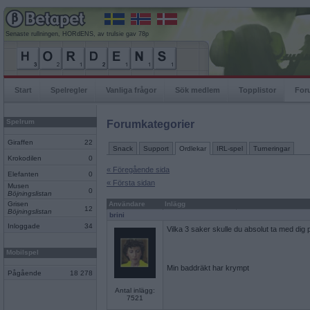
Senaste rullningen, HORdENS, av trulsie gav 78p
Start
Spelregler
Vanliga frågor
Sök medlem
Topplistor
For
Spelrum
Forumkategorier
Giraffen
22
Snack
Support
Ordlekar
IRL-spel
Turneringar
Krokodilen
0
« Föregående sida
Elefanten
0
« Första sidan
Musen
0
Böjningslistan
Grisen
Användare
Inlägg
12
Böjningslistan
brini
Inloggade
34
Vilka 3 saker skulle du absolut ta med dig
Mobilspel
Min baddräkt har krympt
Pågående
18 278
Antal inlägg:
7521