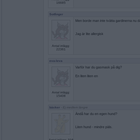
16685
Sotfinger
Men borde man inte tvätta gardinerna nu d
Jag är lite allergisk
Antal inlägg:
22361
eva-leva
Varför har du gasmask på dig?
En liten liten en
Antal inlägg:
15408
bäcker
- Ej medlem längre
Ändå har du en egen hund?
Liten hund - mindre päls.
Antal inlägg: 316