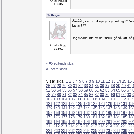
Antal inlägg:
16685
Sotfinger
Åååååh, varför gifte jag mig med dig!? Var
karlar???
Jag trodde inte att det skulle gå så lätt, s
Antal inlägg:
22361
« Föregående sida
« Första sidan
Visar sida:
1
2
3
4
5
6
7
8
9
10
11
12
13
14
15
16
26
27
28
29
30
31
32
33
34
35
36
37
38
39
40
41
52
53
54
55
56
57
58
59
60
61
62
63
64
65
66
67
78
79
80
81
82
83
84
85
86
87
88
89
90
91
92
93
102
103
104
105
106
107
108
109
110
111
112
113
121
122
123
124
125
126
127
128
129
130
131
13
139
140
141
142
143
144
145
146
147
148
149
15
157
158
159
160
161
162
163
164
165
166
167
16
175
176
177
178
179
180
181
182
183
184
185
18
193
194
195
196
197
198
199
200
201
202
203
20
211
212
213
214
215
216
217
218
219
220
221
22
229
230
231
232
233
234
235
236
237
238
239
24