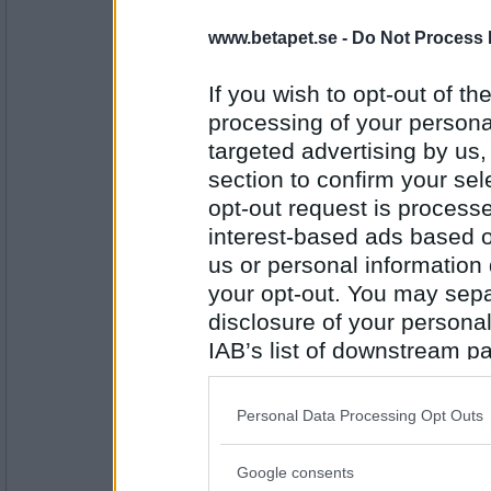
www.betapet.se -
Do Not Process 
bäcker
- Ej medlem längre
Vem stal sista kakan ur kakburken?
If you wish to opt-out of the
Det kommer nog att hända igen.
processing of your personal
targeted advertising by us
Antal inlägg: 316
section to confirm your sel
brini
opt-out request is proces
Nu har du väl lärt dig att du aldrig får ta s
interest-based ads based o
Jag hinner helt enkelt inte med
us or personal information d
your opt-out. You may separ
Antal inlägg:
disclosure of your personal
7521
IAB’s list of downstream pa
Sotfinger
also be disclosed by us to 
Men du borde väl ha lite bättre koll på ka
Downstream Participants
th
Personal Data Processing Opt Outs
third parties.
Han snöt sig i gardinerna.
Google consents
Antal inlägg:
Please note that this web
22361