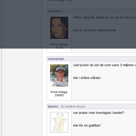
Dalkulllan
Vilket valspråk skulle du ha om du blev ku
Det är synd om människorna.
Antal inlägg:
1226
remvanrijn
vad tycker du om de som vann 3 miljoner v
här i skåne såklart
Antal inlägg:
16685
bäcker
- Ej medlem längre
var pratar man konstigast i landet?
inte för en guldfisk!