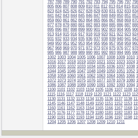
787
788
789
790
791
792
793
794
795
796
797
79
805
806
807
808
809
810
811
812
813
814
815
81
823
824
825
826
827
828
829
830
831
832
833
83
841
842
843
844
845
846
847
848
849
850
851
85
859
860
861
862
863
864
865
866
867
868
869
87
877
878
879
880
881
882
883
884
885
886
887
88
895
896
897
898
899
900
901
902
903
904
905
90
913
914
915
916
917
918
919
920
921
922
923
92
931
932
933
934
935
936
937
938
939
940
941
94
949
950
951
952
953
954
955
956
957
958
959
96
967
968
969
970
971
972
973
974
975
976
977
97
985
986
987
988
989
990
991
992
993
994
995
99
1002
1003
1004
1005
1006
1007
1008
1009
1010
1016
1017
1018
1019
1020
1021
1022
1023
1024
1030
1031
1032
1033
1034
1035
1036
1037
1038
1044
1045
1046
1047
1048
1049
1050
1051
1052
1058
1059
1060
1061
1062
1063
1064
1065
1066
1072
1073
1074
1075
1076
1077
1078
1079
1080
1086
1087
1088
1089
1090
1091
1092
1093
1094
1100
1101
1102
1103
1104
1105
1106
1107
1108
11
1115
1116
1117
1118
1119
1120
1121
1122
1123
11
1130
1131
1132
1133
1134
1135
1136
1137
1138
11
1145
1146
1147
1148
1149
1150
1151
1152
1153
11
1160
1161
1162
1163
1164
1165
1166
1167
1168
11
1175
1176
1177
1178
1179
1180
1181
1182
1183
11
1190
1191
1192
1193
1194
1195
1196
1197
1198
11
1204
1205
1206
1207
1208
1209
1210
1211