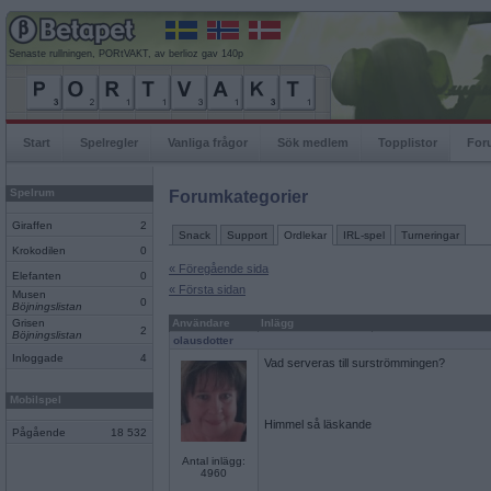
Senaste rullningen, PORtVAKT, av berlioz gav 140p
Start
Spelregler
Vanliga frågor
Sök medlem
Topplistor
For
Spelrum
Forumkategorier
Giraffen
2
Snack
Support
Ordlekar
IRL-spel
Turneringar
Krokodilen
0
« Föregående sida
Elefanten
0
« Första sidan
Musen
0
Böjningslistan
Grisen
Användare
Inlägg
2
Böjningslistan
olausdotter
Inloggade
4
Vad serveras till surströmmingen?
Mobilspel
Himmel så läskande
Pågående
18 532
Antal inlägg:
4960