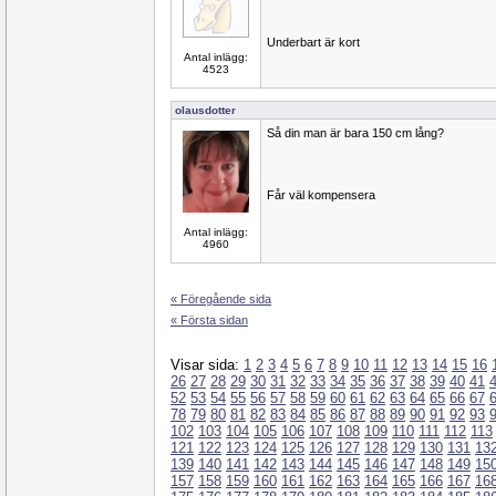
Underbart är kort
Antal inlägg:
4523
olausdotter
Så din man är bara 150 cm lång?
Får väl kompensera
Antal inlägg:
4960
« Föregående sida
« Första sidan
Visar sida:
1
2
3
4
5
6
7
8
9
10
11
12
13
14
15
16
26
27
28
29
30
31
32
33
34
35
36
37
38
39
40
41
52
53
54
55
56
57
58
59
60
61
62
63
64
65
66
67
78
79
80
81
82
83
84
85
86
87
88
89
90
91
92
93
102
103
104
105
106
107
108
109
110
111
112
113
121
122
123
124
125
126
127
128
129
130
131
13
139
140
141
142
143
144
145
146
147
148
149
15
157
158
159
160
161
162
163
164
165
166
167
16