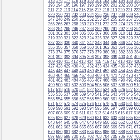
175
176
177
178
179
180
181
182
183
184
185
18
193
194
195
196
197
198
199
200
201
202
203
20
211
212
213
214
215
216
217
218
219
220
221
22
229
230
231
232
233
234
235
236
237
238
239
24
247
248
249
250
251
252
253
254
255
256
257
25
265
266
267
268
269
270
271
272
273
274
275
27
283
284
285
286
287
288
289
290
291
292
293
29
301
302
303
304
305
306
307
308
309
310
311
31
319
320
321
322
323
324
325
326
327
328
329
33
337
338
339
340
341
342
343
344
345
346
347
34
355
356
357
358
359
360
361
362
363
364
365
36
373
374
375
376
377
378
379
380
381
382
383
38
391
392
393
394
395
396
397
398
399
400
401
40
409
410
411
412
413
414
415
416
417
418
419
42
427
428
429
430
431
432
433
434
435
436
437
43
445
446
447
448
449
450
451
452
453
454
455
45
463
464
465
466
467
468
469
470
471
472
473
47
481
482
483
484
485
486
487
488
489
490
491
49
499
500
501
502
503
504
505
506
507
508
509
51
517
518
519
520
521
522
523
524
525
526
527
52
535
536
537
538
539
540
541
542
543
544
545
54
553
554
555
556
557
558
559
560
561
562
563
56
571
572
573
574
575
576
577
578
579
580
581
58
589
590
591
592
593
594
595
596
597
598
599
60
607
608
609
610
611
612
613
614
615
616
617
61
625
626
627
628
629
630
631
632
633
634
635
63
643
644
645
646
647
648
649
650
651
652
653
65
661
662
663
664
665
666
667
668
669
670
671
67
679
680
681
682
683
684
685
686
687
688
689
69
697
698
699
700
701
702
703
704
705
706
707
70