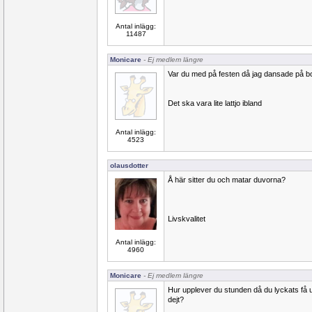
Antal inlägg:
11487
Monicare
- Ej medlem längre
Var du med på festen då jag dansade på bo
Det ska vara lite lattjo ibland
Antal inlägg:
4523
olausdotter
Å här sitter du och matar duvorna?
Livskvalitet
Antal inlägg:
4960
Monicare
- Ej medlem längre
Hur upplever du stunden då du lyckats få u
dejt?