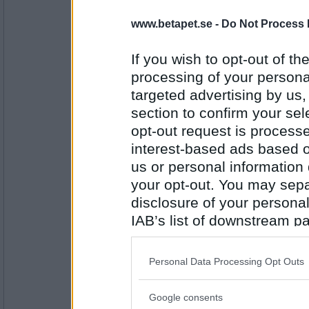
2503
www.betapet.se -
Do Not Process 
olausdotter
Norrländsk dialekt må väl ändå låta som lj
If you wish to opt-out of the
processing of your personal
Dä mena du int
targeted advertising by us
Antal inlägg:
section to confirm your sel
4960
opt-out request is proces
sasibi2
interest-based ads based o
Tykk du int dom skriv massa hittepå dan u
us or personal information d
your opt-out. You may separ
Tror att han valde talang,framför på spåret 
disclosure of your personal
Antal inlägg:
IAB’s list of downstream pa
1719
also be disclosed by us to 
olausdotter
Downstream Participants
th
Skulle han inte ut på dressin mannen din?
Personal Data Processing Opt Outs
third parties.
Google consents
Undrar det jag
Please note that this web