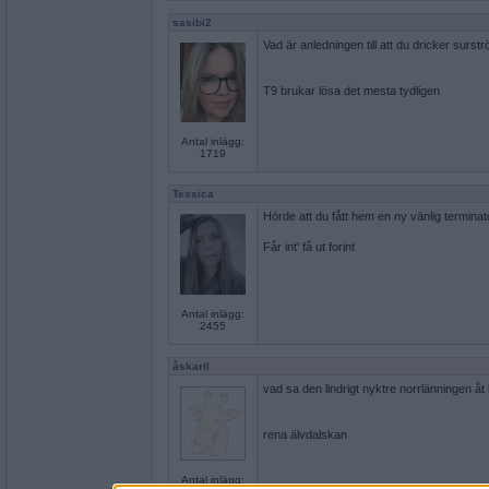
sasibi2
Vad är anledningen till att du dricker sur
T9 brukar lösa det mesta tydligen
Antal inlägg:
1719
Tessica
Hörde att du fått hem en ny vänlig termin
Får int' få ut forint
Antal inlägg:
2455
åskarll
vad sa den lindrigt nyktre norrlänningen å
rena älvdalskan
Antal inlägg: