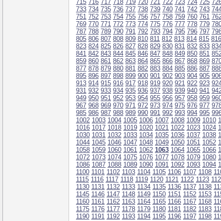
715
716
717
718
719
720
721
722
723
724
725
72
733
734
735
736
737
738
739
740
741
742
743
74
751
752
753
754
755
756
757
758
759
760
761
76
769
770
771
772
773
774
775
776
777
778
779
78
787
788
789
790
791
792
793
794
795
796
797
79
805
806
807
808
809
810
811
812
813
814
815
81
823
824
825
826
827
828
829
830
831
832
833
83
841
842
843
844
845
846
847
848
849
850
851
85
859
860
861
862
863
864
865
866
867
868
869
87
877
878
879
880
881
882
883
884
885
886
887
88
895
896
897
898
899
900
901
902
903
904
905
90
913
914
915
916
917
918
919
920
921
922
923
92
931
932
933
934
935
936
937
938
939
940
941
94
949
950
951
952
953
954
955
956
957
958
959
96
967
968
969
970
971
972
973
974
975
976
977
97
985
986
987
988
989
990
991
992
993
994
995
99
1002
1003
1004
1005
1006
1007
1008
1009
1010
1016
1017
1018
1019
1020
1021
1022
1023
1024
1030
1031
1032
1033
1034
1035
1036
1037
1038
1044
1045
1046
1047
1048
1049
1050
1051
1052
1058
1059
1060
1061
1062
1063
1064
1065
1066
1072
1073
1074
1075
1076
1077
1078
1079
1080
1086
1087
1088
1089
1090
1091
1092
1093
1094
1100
1101
1102
1103
1104
1105
1106
1107
1108
11
1115
1116
1117
1118
1119
1120
1121
1122
1123
11
1130
1131
1132
1133
1134
1135
1136
1137
1138
11
1145
1146
1147
1148
1149
1150
1151
1152
1153
11
1160
1161
1162
1163
1164
1165
1166
1167
1168
11
1175
1176
1177
1178
1179
1180
1181
1182
1183
11
1190
1191
1192
1193
1194
1195
1196
1197
1198
11