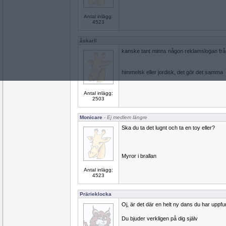
Antal inlägg:
4523
åskarll
kanske tant minns någon reklamslogan från
himmelsk eller jordisk, det gör det samma
Antal inlägg:
2503
Monicare
- Ej medlem längre
Ska du ta det lugnt och ta en toy eller?
Myror i brallan
Antal inlägg:
4523
Prärieklocka
Oj, är det där en helt ny dans du har uppfu
Du bjuder verkligen på dig själv