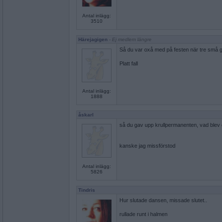
Antal inlägg:
3510
Härejagigen
- Ej medlem längre
Så du var oxå med på festen när tre små g
Platt fall
Antal inlägg:
1888
åskarl
så du gav upp krullpermanenten, vad blev d
kanske jag missförstod
Antal inlägg:
5826
Tindris
Hur slutade dansen, missade slutet..
rullade runt i halmen