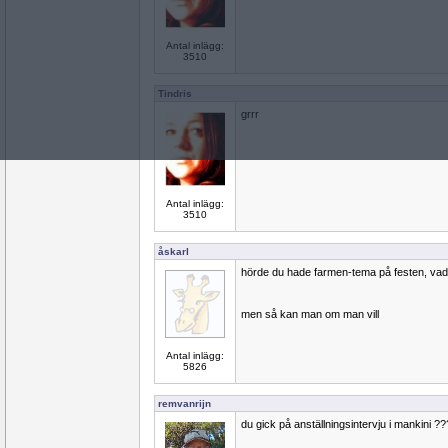
Antal inlägg:
3510
Tindris
grrr
Antal inlägg:
3510
åskarl
hörde du hade farmen-tema på festen, vad 
men så kan man om man vill
Antal inlägg:
5826
remvanrijn
du gick på anställningsintervju i mankini ??