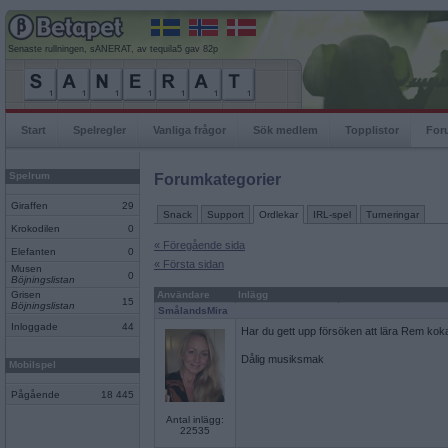
Senaste rullningen, sANERAT, av tequila5 gav 82p
Start
Spelregler
Vanliga frågor
Sök medlem
Topplistor
For
Spelrum
Forumkategorier
Giraffen
29
Snack
Support
Ordlekar
IRL-spel
Turneringar
Krokodilen
0
« Föregående sida
Elefanten
0
« Första sidan
Musen
0
Böjningslistan
Grisen
Användare
Inlägg
15
Böjningslistan
SmålandsMira
Inloggade
44
Har du gett upp försöken att lära Rem kok
Dålig musiksmak
Mobilspel
Pågående
18 445
Antal inlägg:
22535