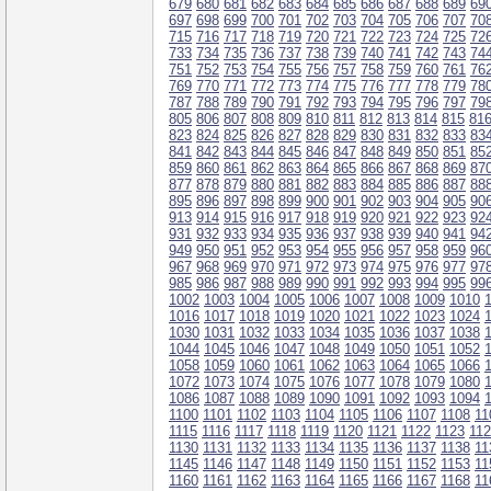
679
680
681
682
683
684
685
686
687
688
689
69
697
698
699
700
701
702
703
704
705
706
707
70
715
716
717
718
719
720
721
722
723
724
725
72
733
734
735
736
737
738
739
740
741
742
743
74
751
752
753
754
755
756
757
758
759
760
761
76
769
770
771
772
773
774
775
776
777
778
779
78
787
788
789
790
791
792
793
794
795
796
797
79
805
806
807
808
809
810
811
812
813
814
815
81
823
824
825
826
827
828
829
830
831
832
833
83
841
842
843
844
845
846
847
848
849
850
851
85
859
860
861
862
863
864
865
866
867
868
869
87
877
878
879
880
881
882
883
884
885
886
887
88
895
896
897
898
899
900
901
902
903
904
905
90
913
914
915
916
917
918
919
920
921
922
923
92
931
932
933
934
935
936
937
938
939
940
941
94
949
950
951
952
953
954
955
956
957
958
959
96
967
968
969
970
971
972
973
974
975
976
977
97
985
986
987
988
989
990
991
992
993
994
995
99
1002
1003
1004
1005
1006
1007
1008
1009
1010
1016
1017
1018
1019
1020
1021
1022
1023
1024
1030
1031
1032
1033
1034
1035
1036
1037
1038
1044
1045
1046
1047
1048
1049
1050
1051
1052
1058
1059
1060
1061
1062
1063
1064
1065
1066
1072
1073
1074
1075
1076
1077
1078
1079
1080
1086
1087
1088
1089
1090
1091
1092
1093
1094
1100
1101
1102
1103
1104
1105
1106
1107
1108
11
1115
1116
1117
1118
1119
1120
1121
1122
1123
11
1130
1131
1132
1133
1134
1135
1136
1137
1138
11
1145
1146
1147
1148
1149
1150
1151
1152
1153
11
1160
1161
1162
1163
1164
1165
1166
1167
1168
11