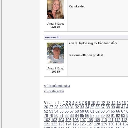
Kanske det
Antal inlägg:
22535
remvanrijn
kan du hjälpa mig av från toan då ?
resterna efter en grisfest
Antal inlägg:
16685
« Föregående sida
« Första sidan
Visar sida:
1
2
3
4
5
6
7
8
9
10
11
12
13
14
15
16
26
27
28
29
30
31
32
33
34
35
36
37
38
39
40
41
52
53
54
55
56
57
58
59
60
61
62
63
64
65
66
67
78
79
80
81
82
83
84
85
86
87
88
89
90
91
92
93
102
103
104
105
106
107
108
109
110
111
112
113
121
122
123
124
125
126
127
128
129
130
131
13