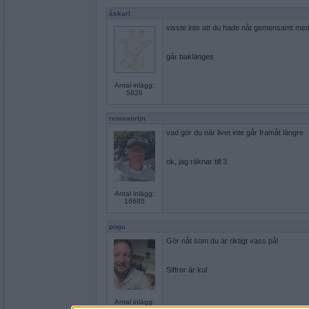
åskarl
visste inte att du hade nåt gemensamt med
går baklänges
Antal inlägg:
5826
remvanrijn
vad gör du när livet inte går framåt längre
ok, jag räknar till 3
Antal inlägg:
16685
pogu
Gör nåt som du är riktigt vass på!
Siffror är kul
Antal inlägg: