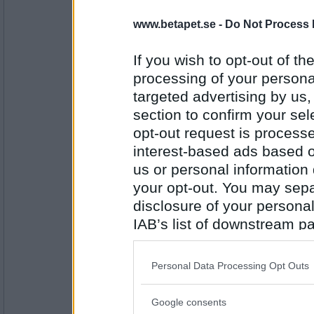
5687
www.betapet.se -
Do Not Process 
SmålandsMira
Ursäkta, sa du sex?
If you wish to opt-out of the
Post-it lappar
processing of your personal
targeted advertising by us
Antal inlägg:
section to confirm your sel
22535
opt-out request is proces
pogu
interest-based ads based o
Vår show har ju blivit väldigt impopulär, ha
använda i stället för "ballongerna"?
us or personal information d
your opt-out. You may separ
Trot du dem fäster då?
disclosure of your personal
Antal inlägg:
IAB’s list of downstream pa
5687
also be disclosed by us to 
pogu
Downstream Participants
th
*Tror
Personal Data Processing Opt Outs
third parties.
Google consents
Please note that this web