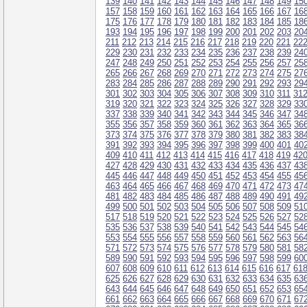
139
140
141
142
143
144
145
146
147
148
149
15
157
158
159
160
161
162
163
164
165
166
167
16
175
176
177
178
179
180
181
182
183
184
185
18
193
194
195
196
197
198
199
200
201
202
203
20
211
212
213
214
215
216
217
218
219
220
221
22
229
230
231
232
233
234
235
236
237
238
239
24
247
248
249
250
251
252
253
254
255
256
257
25
265
266
267
268
269
270
271
272
273
274
275
27
283
284
285
286
287
288
289
290
291
292
293
29
301
302
303
304
305
306
307
308
309
310
311
31
319
320
321
322
323
324
325
326
327
328
329
33
337
338
339
340
341
342
343
344
345
346
347
34
355
356
357
358
359
360
361
362
363
364
365
36
373
374
375
376
377
378
379
380
381
382
383
38
391
392
393
394
395
396
397
398
399
400
401
40
409
410
411
412
413
414
415
416
417
418
419
42
427
428
429
430
431
432
433
434
435
436
437
43
445
446
447
448
449
450
451
452
453
454
455
45
463
464
465
466
467
468
469
470
471
472
473
47
481
482
483
484
485
486
487
488
489
490
491
49
499
500
501
502
503
504
505
506
507
508
509
51
517
518
519
520
521
522
523
524
525
526
527
52
535
536
537
538
539
540
541
542
543
544
545
54
553
554
555
556
557
558
559
560
561
562
563
56
571
572
573
574
575
576
577
578
579
580
581
58
589
590
591
592
593
594
595
596
597
598
599
60
607
608
609
610
611
612
613
614
615
616
617
61
625
626
627
628
629
630
631
632
633
634
635
63
643
644
645
646
647
648
649
650
651
652
653
65
661
662
663
664
665
666
667
668
669
670
671
67