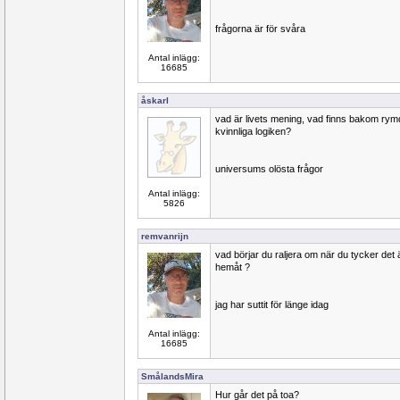
frågorna är för svåra
Antal inlägg:
16685
åskarl
vad är livets mening, vad finns bakom rym
kvinnliga logiken?
universums olösta frågor
Antal inlägg:
5826
remvanrijn
vad börjar du raljera om när du tycker det 
hemåt ?
jag har suttit för länge idag
Antal inlägg:
16685
SmålandsMira
Hur går det på toa?