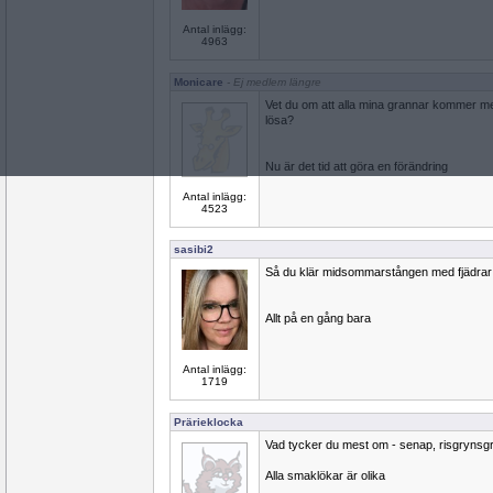
Antal inlägg:
4963
Monicare
- Ej medlem längre
Vet du om att alla mina grannar kommer 
lösa?
Nu är det tid att göra en förändring
Antal inlägg:
4523
sasibi2
Så du klär midsommarstången med fjädrar 
Allt på en gång bara
Antal inlägg:
1719
Prärieklocka
Vad tycker du mest om - senap, risgrynsgröt
Alla smaklökar är olika