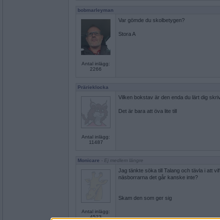
bobmarleyman
Var gömde du skolbetygen?
Stora A
Antal inlägg:
2266
Prärieklocka
Vilken bokstav är den enda du lärt dig skr
Det är bara att öva lite till
Antal inlägg:
11487
Monicare
- Ej medlem längre
Jag tänkte söka till Talang och tävla i att
näsborrarna det går kanske inte?
Skam den som ger sig
Antal inlägg:
4523