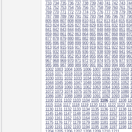
733
734
735
736
737
738
739
740
741
742
743
74
751
752
753
754
755
756
757
758
759
760
761
76
769
770
771
772
773
774
775
776
777
778
779
78
787
788
789
790
791
792
793
794
795
796
797
79
805
806
807
808
809
810
811
812
813
814
815
81
823
824
825
826
827
828
829
830
831
832
833
83
841
842
843
844
845
846
847
848
849
850
851
85
859
860
861
862
863
864
865
866
867
868
869
87
877
878
879
880
881
882
883
884
885
886
887
88
895
896
897
898
899
900
901
902
903
904
905
90
913
914
915
916
917
918
919
920
921
922
923
92
931
932
933
934
935
936
937
938
939
940
941
94
949
950
951
952
953
954
955
956
957
958
959
96
967
968
969
970
971
972
973
974
975
976
977
97
985
986
987
988
989
990
991
992
993
994
995
99
1002
1003
1004
1005
1006
1007
1008
1009
1010
1016
1017
1018
1019
1020
1021
1022
1023
1024
1030
1031
1032
1033
1034
1035
1036
1037
1038
1044
1045
1046
1047
1048
1049
1050
1051
1052
1058
1059
1060
1061
1062
1063
1064
1065
1066
1072
1073
1074
1075
1076
1077
1078
1079
1080
1086
1087
1088
1089
1090
1091
1092
1093
1094
1100
1101
1102
1103
1104
1105
1106
1107
1108
11
1115
1116
1117
1118
1119
1120
1121
1122
1123
11
1130
1131
1132
1133
1134
1135
1136
1137
1138
11
1145
1146
1147
1148
1149
1150
1151
1152
1153
11
1160
1161
1162
1163
1164
1165
1166
1167
1168
11
1175
1176
1177
1178
1179
1180
1181
1182
1183
11
1190
1191
1192
1193
1194
1195
1196
1197
1198
11
1204
1205
1206
1207
1208
1209
1210
1211