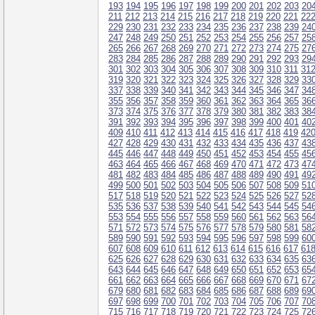
193
194
195
196
197
198
199
200
201
202
203
20
211
212
213
214
215
216
217
218
219
220
221
22
229
230
231
232
233
234
235
236
237
238
239
24
247
248
249
250
251
252
253
254
255
256
257
25
265
266
267
268
269
270
271
272
273
274
275
27
283
284
285
286
287
288
289
290
291
292
293
29
301
302
303
304
305
306
307
308
309
310
311
31
319
320
321
322
323
324
325
326
327
328
329
33
337
338
339
340
341
342
343
344
345
346
347
34
355
356
357
358
359
360
361
362
363
364
365
36
373
374
375
376
377
378
379
380
381
382
383
38
391
392
393
394
395
396
397
398
399
400
401
40
409
410
411
412
413
414
415
416
417
418
419
42
427
428
429
430
431
432
433
434
435
436
437
43
445
446
447
448
449
450
451
452
453
454
455
45
463
464
465
466
467
468
469
470
471
472
473
47
481
482
483
484
485
486
487
488
489
490
491
49
499
500
501
502
503
504
505
506
507
508
509
51
517
518
519
520
521
522
523
524
525
526
527
52
535
536
537
538
539
540
541
542
543
544
545
54
553
554
555
556
557
558
559
560
561
562
563
56
571
572
573
574
575
576
577
578
579
580
581
58
589
590
591
592
593
594
595
596
597
598
599
60
607
608
609
610
611
612
613
614
615
616
617
61
625
626
627
628
629
630
631
632
633
634
635
63
643
644
645
646
647
648
649
650
651
652
653
65
661
662
663
664
665
666
667
668
669
670
671
67
679
680
681
682
683
684
685
686
687
688
689
69
697
698
699
700
701
702
703
704
705
706
707
70
715
716
717
718
719
720
721
722
723
724
725
72