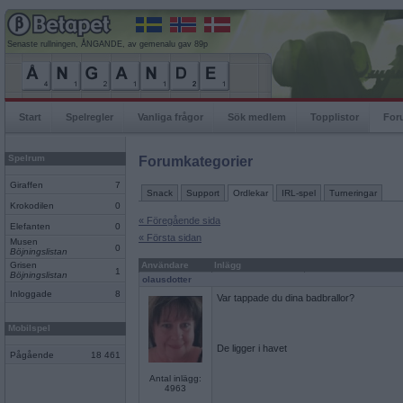
Senaste rullningen, ÅNGANDE, av gemenalu gav 89p
Start
Spelregler
Vanliga frågor
Sök medlem
Topplistor
For
Spelrum
Forumkategorier
Giraffen
7
Snack
Support
Ordlekar
IRL-spel
Turneringar
Krokodilen
0
« Föregående sida
Elefanten
0
« Första sidan
Musen
0
Böjningslistan
Grisen
Användare
Inlägg
1
Böjningslistan
olausdotter
Inloggade
8
Var tappade du dina badbrallor?
Mobilspel
De ligger i havet
Pågående
18 461
Antal inlägg:
4963