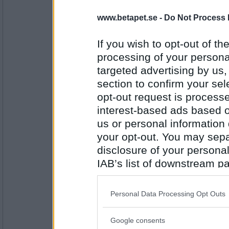
olausdotter
www.betapet.se -
Do Not Process 
Så 4-bitarspusslet är inta avklarat?
If you wish to opt-out of the
processing of your personal
Träna,träna
targeted advertising by us
Antal inlägg:
4963
section to confirm your sel
opt-out request is proces
Monicare
- Ej medlem längre
Hur många gånger måste vi göra knipövni
interest-based ads based o
us or personal information d
your opt-out. You may separ
Ligger hellre på latsidan
disclosure of your personal
Antal inlägg:
4523
IAB’s list of downstream pa
also be disclosed by us to 
åskarll
ligger du hellre på rygg eller mage?
Downstream Participants
th
Personal Data Processing Opt Outs
third parties.
det gör inte Dolly Parton åtminstone
Google consents
Please note that this web
Antal inlägg: