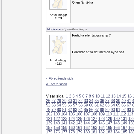
Oj en får tiikka
Antal inlägg:
4523
Monicare
- Ej medlem längre
Fårticka eller taggsvamp ?
Föredrar att ta det med en nypa salt
Antal inlägg:
4523
« Föregående sida
« Första sidan
Visar sida:
1
2
3
4
5
6
7
8
9
10
11
12
13
14
15
16
26
27
28
29
30
31
32
33
34
35
36
37
38
39
40
41
52
53
54
55
56
57
58
59
60
61
62
63
64
65
66
67
78
79
80
81
82
83
84
85
86
87
88
89
90
91
92
93
102
103
104
105
106
107
108
109
110
111
112
113
121
122
123
124
125
126
127
128
129
130
131
13
139
140
141
142
143
144
145
146
147
148
149
15
157
158
159
160
161
162
163
164
165
166
167
16
175
176
177
178
179
180
181
182
183
184
185
18