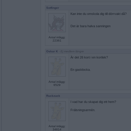
Sotfinger
Kan inte du omskola dig till dörrvakt då?
Det är bara halva sanningen
Antal inlägg:
22361
Oskar K
- Ej medlem längre
Är det 26 kort i en kortlek?
En gasklocka.
Antal inlägg:
6529
Ruckzuck
I vad har du skapat dig ett hem?
Frälsningsarmén.
Antal inlägg:
34614