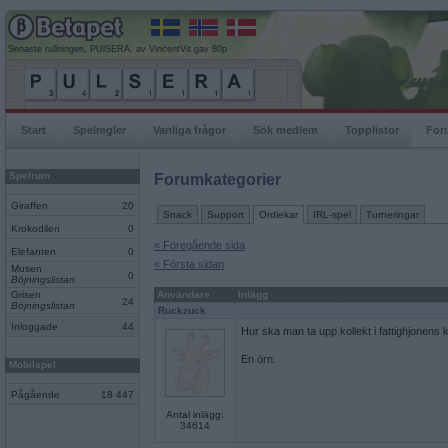
Senaste rullningen, PUlSERA, av VincentVit gav 80p
Start
Spelregler
Vanliga frågor
Sök medlem
Topplistor
For
Spelrum
Forumkategorier
Giraffen
20
Snack
Support
Ordlekar
IRL-spel
Turneringar
Krokodilen
0
« Föregående sida
Elefanten
0
« Första sidan
Musen
0
Böjningslistan
Grisen
Användare
Inlägg
24
Böjningslistan
Ruckzuck
Inloggade
44
Hur ska man ta upp kollekt i fattighjonens
En örn.
Mobilspel
Pågående
18 447
Antal inlägg:
34614