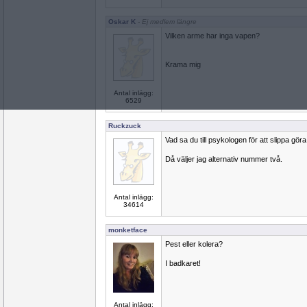
Oskar K
- Ej medlem längre
Vilken arme har inga vapen?
Krama mig
Antal inlägg:
6529
Ruckzuck
Vad sa du till psykologen för att slippa gö
Då väljer jag alternativ nummer två.
Antal inlägg:
34614
monketface
Pest eller kolera?
I badkaret!
Antal inlägg: