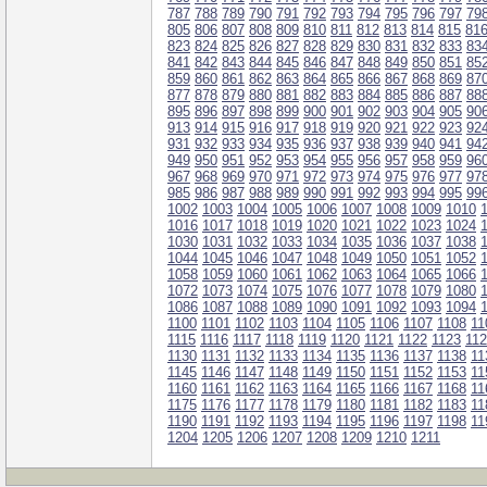
787
788
789
790
791
792
793
794
795
796
797
79
805
806
807
808
809
810
811
812
813
814
815
81
823
824
825
826
827
828
829
830
831
832
833
83
841
842
843
844
845
846
847
848
849
850
851
85
859
860
861
862
863
864
865
866
867
868
869
87
877
878
879
880
881
882
883
884
885
886
887
88
895
896
897
898
899
900
901
902
903
904
905
90
913
914
915
916
917
918
919
920
921
922
923
92
931
932
933
934
935
936
937
938
939
940
941
94
949
950
951
952
953
954
955
956
957
958
959
96
967
968
969
970
971
972
973
974
975
976
977
97
985
986
987
988
989
990
991
992
993
994
995
99
1002
1003
1004
1005
1006
1007
1008
1009
1010
1016
1017
1018
1019
1020
1021
1022
1023
1024
1030
1031
1032
1033
1034
1035
1036
1037
1038
1044
1045
1046
1047
1048
1049
1050
1051
1052
1058
1059
1060
1061
1062
1063
1064
1065
1066
1072
1073
1074
1075
1076
1077
1078
1079
1080
1086
1087
1088
1089
1090
1091
1092
1093
1094
1100
1101
1102
1103
1104
1105
1106
1107
1108
11
1115
1116
1117
1118
1119
1120
1121
1122
1123
11
1130
1131
1132
1133
1134
1135
1136
1137
1138
11
1145
1146
1147
1148
1149
1150
1151
1152
1153
11
1160
1161
1162
1163
1164
1165
1166
1167
1168
11
1175
1176
1177
1178
1179
1180
1181
1182
1183
11
1190
1191
1192
1193
1194
1195
1196
1197
1198
11
1204
1205
1206
1207
1208
1209
1210
1211