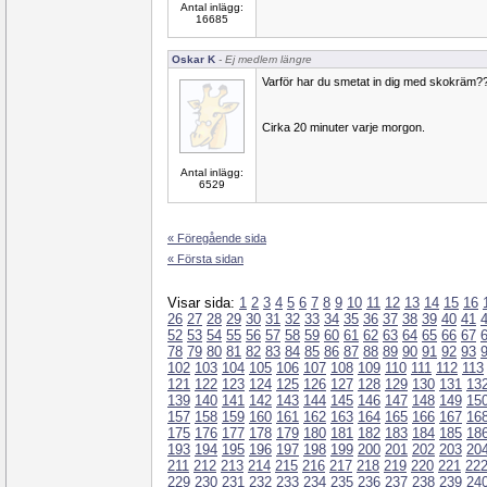
Antal inlägg:
16685
Oskar K
- Ej medlem längre
Varför har du smetat in dig med skokräm?
Cirka 20 minuter varje morgon.
Antal inlägg:
6529
« Föregående sida
« Första sidan
Visar sida:
1
2
3
4
5
6
7
8
9
10
11
12
13
14
15
16
26
27
28
29
30
31
32
33
34
35
36
37
38
39
40
41
52
53
54
55
56
57
58
59
60
61
62
63
64
65
66
67
78
79
80
81
82
83
84
85
86
87
88
89
90
91
92
93
102
103
104
105
106
107
108
109
110
111
112
113
121
122
123
124
125
126
127
128
129
130
131
13
139
140
141
142
143
144
145
146
147
148
149
15
157
158
159
160
161
162
163
164
165
166
167
16
175
176
177
178
179
180
181
182
183
184
185
18
193
194
195
196
197
198
199
200
201
202
203
20
211
212
213
214
215
216
217
218
219
220
221
22
229
230
231
232
233
234
235
236
237
238
239
24