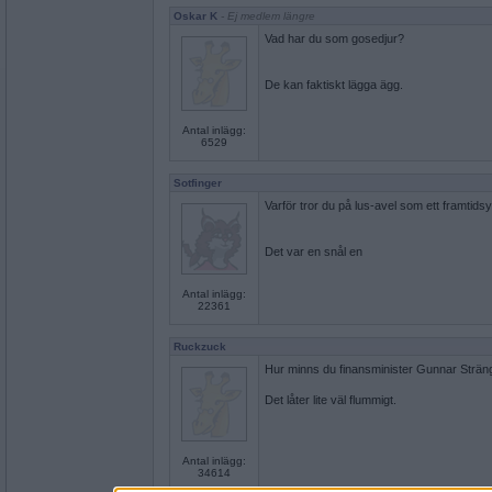
Oskar K
- Ej medlem längre
Vad har du som gosedjur?
De kan faktiskt lägga ägg.
Antal inlägg:
6529
Sotfinger
Varför tror du på lus-avel som ett framtids
Det var en snål en
Antal inlägg:
22361
Ruckzuck
Hur minns du finansminister Gunnar Strän
Det låter lite väl flummigt.
Antal inlägg:
34614