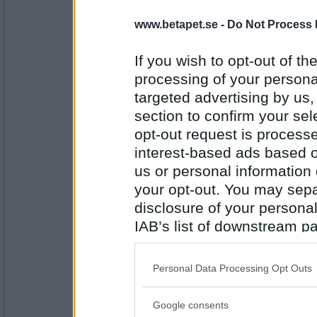
Greta grus
www.betapet.se -
Do Not Process 
Ska vi tända ett ljus ikväll?
Nej, jag hittar inte dit.
If you wish to opt-out of the
processing of your personal
Antal inlägg:
targeted advertising by us
27944
section to confirm your sel
Oskar K
- Ej medlem längre
opt-out request is proces
Bruka du handla livsmedel själv i affären?
interest-based ads based o
Ohhh, vad söt, en sån vill jag ha.
us or personal information d
your opt-out. You may separ
Antal inlägg:
6529
disclosure of your personal
IAB’s list of downstream pa
Sotfinger
also be disclosed by us to 
Har du sett vilken jättefinne jag har fått på
Downstream Participants
th
Personal Data Processing Opt Outs
Grodan blev en prins
third parties.
Antal inlägg:
Google consents
22361
Please note that this web