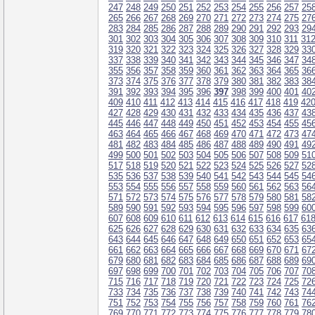
247
248
249
250
251
252
253
254
255
256
257
25
265
266
267
268
269
270
271
272
273
274
275
27
283
284
285
286
287
288
289
290
291
292
293
29
301
302
303
304
305
306
307
308
309
310
311
31
319
320
321
322
323
324
325
326
327
328
329
33
337
338
339
340
341
342
343
344
345
346
347
34
355
356
357
358
359
360
361
362
363
364
365
36
373
374
375
376
377
378
379
380
381
382
383
38
391
392
393
394
395
396
397
398
399
400
401
40
409
410
411
412
413
414
415
416
417
418
419
42
427
428
429
430
431
432
433
434
435
436
437
43
445
446
447
448
449
450
451
452
453
454
455
45
463
464
465
466
467
468
469
470
471
472
473
47
481
482
483
484
485
486
487
488
489
490
491
49
499
500
501
502
503
504
505
506
507
508
509
51
517
518
519
520
521
522
523
524
525
526
527
52
535
536
537
538
539
540
541
542
543
544
545
54
553
554
555
556
557
558
559
560
561
562
563
56
571
572
573
574
575
576
577
578
579
580
581
58
589
590
591
592
593
594
595
596
597
598
599
60
607
608
609
610
611
612
613
614
615
616
617
61
625
626
627
628
629
630
631
632
633
634
635
63
643
644
645
646
647
648
649
650
651
652
653
65
661
662
663
664
665
666
667
668
669
670
671
67
679
680
681
682
683
684
685
686
687
688
689
69
697
698
699
700
701
702
703
704
705
706
707
70
715
716
717
718
719
720
721
722
723
724
725
72
733
734
735
736
737
738
739
740
741
742
743
74
751
752
753
754
755
756
757
758
759
760
761
76
769
770
771
772
773
774
775
776
777
778
779
78