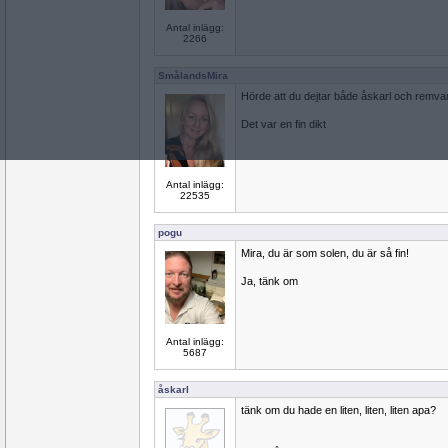
Antal inlägg:
2266
SmålandsMira
Hörde att du dejtar både åskarl och remvan
Det var en fin dikt
Antal inlägg:
22535
pogu
Mira, du är som solen, du är så fin!
Ja, tänk om
Antal inlägg:
5687
åskarl
tänk om du hade en liten, liten, liten apa?