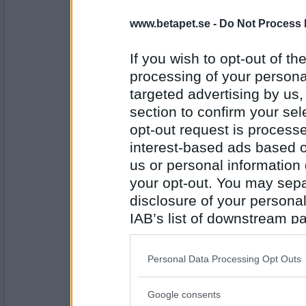
www.betapet.se -
Do Not Process 
oyes
Vad gillar du Miras flätor ?
If you wish to opt-out of the
En gång är ingen gång
processing of your personal
targeted advertising by us
Antal inlägg:
2266
section to confirm your sel
opt-out request is proces
pogu
interest-based ads based o
Så du blev kvar över natten hemma hos r
us or personal information d
Nu och för alltid
your opt-out. You may separ
disclosure of your personal
Antal inlägg:
5687
IAB’s list of downstream pa
also be disclosed by us to 
SmålandsMira
Downstream Participants
th
Hur länge kommer du att tycka att Småland
Personal Data Processing Opt Outs
third parties.
Redo för huvudrollen
Google consents
Please note that this web