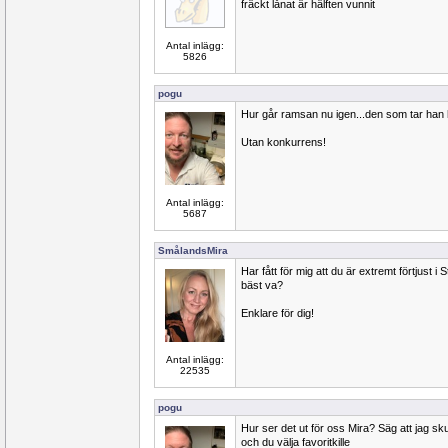
fräckt lånat är hälften vunnit
Antal inlägg:
5826
pogu
Hur går ramsan nu igen...den som tar han
Utan konkurrens!
Antal inlägg:
5687
SmålandsMira
Har fått för mig att du är extremt förtjust i
bäst va?
Enklare för dig!
Antal inlägg:
22535
pogu
Hur ser det ut för oss Mira? Säg att jag skul
och du välja favoritkille