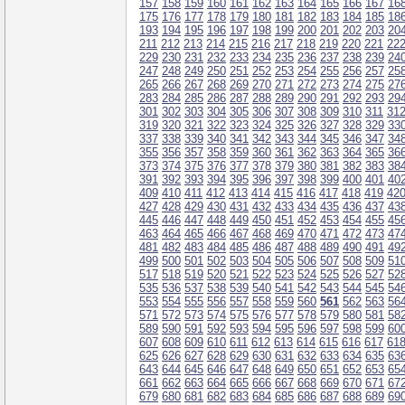
157
158
159
160
161
162
163
164
165
166
167
16
175
176
177
178
179
180
181
182
183
184
185
18
193
194
195
196
197
198
199
200
201
202
203
20
211
212
213
214
215
216
217
218
219
220
221
22
229
230
231
232
233
234
235
236
237
238
239
24
247
248
249
250
251
252
253
254
255
256
257
25
265
266
267
268
269
270
271
272
273
274
275
27
283
284
285
286
287
288
289
290
291
292
293
29
301
302
303
304
305
306
307
308
309
310
311
31
319
320
321
322
323
324
325
326
327
328
329
33
337
338
339
340
341
342
343
344
345
346
347
34
355
356
357
358
359
360
361
362
363
364
365
36
373
374
375
376
377
378
379
380
381
382
383
38
391
392
393
394
395
396
397
398
399
400
401
40
409
410
411
412
413
414
415
416
417
418
419
42
427
428
429
430
431
432
433
434
435
436
437
43
445
446
447
448
449
450
451
452
453
454
455
45
463
464
465
466
467
468
469
470
471
472
473
47
481
482
483
484
485
486
487
488
489
490
491
49
499
500
501
502
503
504
505
506
507
508
509
51
517
518
519
520
521
522
523
524
525
526
527
52
535
536
537
538
539
540
541
542
543
544
545
54
553
554
555
556
557
558
559
560
561
562
563
56
571
572
573
574
575
576
577
578
579
580
581
58
589
590
591
592
593
594
595
596
597
598
599
60
607
608
609
610
611
612
613
614
615
616
617
61
625
626
627
628
629
630
631
632
633
634
635
63
643
644
645
646
647
648
649
650
651
652
653
65
661
662
663
664
665
666
667
668
669
670
671
67
679
680
681
682
683
684
685
686
687
688
689
69