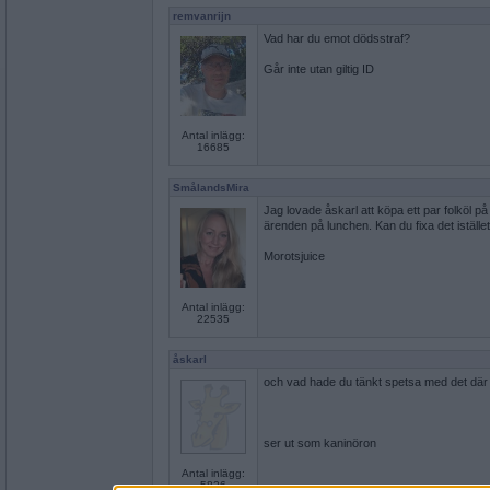
remvanrijn
Vad har du emot dödsstraf?
Går inte utan giltig ID
Antal inlägg:
16685
SmålandsMira
Jag lovade åskarl att köpa ett par folköl p
ärenden på lunchen. Kan du fixa det iställe
Morotsjuice
Antal inlägg:
22535
åskarl
och vad hade du tänkt spetsa med det där
ser ut som kaninöron
Antal inlägg:
5826