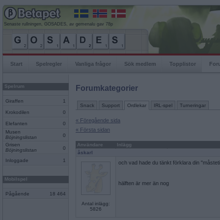
Senaste rullningen, GOSADES, av gemenalu gav 78p
Start
Spelregler
Vanliga frågor
Sök medlem
Topplistor
For
Spelrum
Forumkategorier
Giraffen
1
Snack
Support
Ordlekar
IRL-spel
Turneringar
Krokodilen
0
« Föregående sida
Elefanten
0
« Första sidan
Musen
0
Böjningslistan
Grisen
Användare
Inlägg
0
Böjningslistan
åskarl
Inloggade
1
och vad hade du tänkt förklara din "måste
Mobilspel
hälften är mer än nog
Pågående
18 464
Antal inlägg:
5826