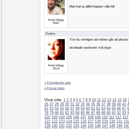
Man kan ju alltid hoppas i alla fall
Antal inlägg:
5687
Tindris
Tror du verkligen att månen går att plocka n
skrattade oavbrutet i två dygn
Antal inlägg:
3510
« Föregående sida
« Första sidan
Visar sida:
1
2
3
4
5
6
7
8
9
10
11
12
13
14
15
16
26
27
28
29
30
31
32
33
34
35
36
37
38
39
40
41
52
53
54
55
56
57
58
59
60
61
62
63
64
65
66
67
78
79
80
81
82
83
84
85
86
87
88
89
90
91
92
93
102
103
104
105
106
107
108
109
110
111
112
113
121
122
123
124
125
126
127
128
129
130
131
13
139
140
141
142
143
144
145
146
147
148
149
15