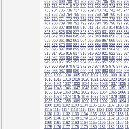
697
698
699
700
701
702
703
704
705
706
707
70
715
716
717
718
719
720
721
722
723
724
725
72
733
734
735
736
737
738
739
740
741
742
743
74
751
752
753
754
755
756
757
758
759
760
761
76
769
770
771
772
773
774
775
776
777
778
779
78
787
788
789
790
791
792
793
794
795
796
797
79
805
806
807
808
809
810
811
812
813
814
815
81
823
824
825
826
827
828
829
830
831
832
833
83
841
842
843
844
845
846
847
848
849
850
851
85
859
860
861
862
863
864
865
866
867
868
869
87
877
878
879
880
881
882
883
884
885
886
887
88
895
896
897
898
899
900
901
902
903
904
905
90
913
914
915
916
917
918
919
920
921
922
923
92
931
932
933
934
935
936
937
938
939
940
941
94
949
950
951
952
953
954
955
956
957
958
959
96
967
968
969
970
971
972
973
974
975
976
977
97
985
986
987
988
989
990
991
992
993
994
995
99
1002
1003
1004
1005
1006
1007
1008
1009
1010
1016
1017
1018
1019
1020
1021
1022
1023
1024
1030
1031
1032
1033
1034
1035
1036
1037
1038
1044
1045
1046
1047
1048
1049
1050
1051
1052
1058
1059
1060
1061
1062
1063
1064
1065
1066
1072
1073
1074
1075
1076
1077
1078
1079
1080
1086
1087
1088
1089
1090
1091
1092
1093
1094
1100
1101
1102
1103
1104
1105
1106
1107
1108
11
1115
1116
1117
1118
1119
1120
1121
1122
1123
11
1130
1131
1132
1133
1134
1135
1136
1137
1138
11
1145
1146
1147
1148
1149
1150
1151
1152
1153
11
1160
1161
1162
1163
1164
1165
1166
1167
1168
11
1175
1176
1177
1178
1179
1180
1181
1182
1183
11