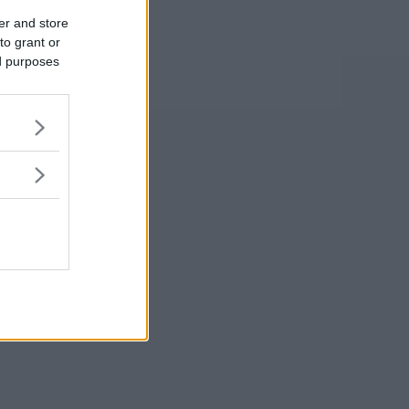
er and store
to grant or
ed purposes