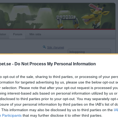
istor
Forum
Min sida
Sök i forumet
Inloggning
rneringar
Användare
et.se -
Do Not Process My Personal Information
Nästa sida »
Lösenord
Sista sidan »
to opt-out of the sale, sharing to third parties, or processing of your per
Kom ihåg mig
2020-09-17 22:58
formation for targeted advertising by us, please use the below opt-out s
Logga in
g?
r selection. Please note that after your opt-out request is processed y
eing interest-based ads based on personal information utilized by us or
Glömt ditt lösenord?
Få ny aktiveringslänk
disclosed to third parties prior to your opt-out. You may separately opt-
losure of your personal information by third parties on the IAB’s list of
. This information may also be disclosed by us to third parties on the
IA
Betapet är gratis!
Participants
that may further disclose it to other third parties.