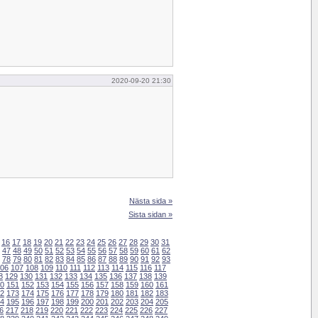
2020-09-20 21:30
Nästa sida »
Sista sidan »
16
17
18
19
20
21
22
23
24
25
26
27
28
29
30
31
47
48
49
50
51
52
53
54
55
56
57
58
59
60
61
62
78
79
80
81
82
83
84
85
86
87
88
89
90
91
92
93
06
107
108
109
110
111
112
113
114
115
116
117
8
129
130
131
132
133
134
135
136
137
138
139
0
151
152
153
154
155
156
157
158
159
160
161
2
173
174
175
176
177
178
179
180
181
182
183
4
195
196
197
198
199
200
201
202
203
204
205
6
217
218
219
220
221
222
223
224
225
226
227