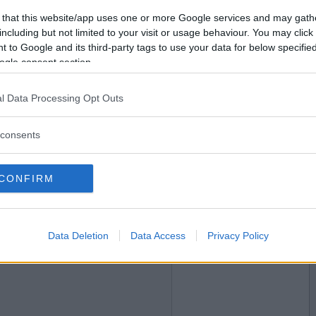
2020-09-17 23:39
Vill du bli
 that this website/app uses one or more Google services and may gath
medlem?
oggade?
including but not limited to your visit or usage behaviour. You may click 
 to Google and its third-party tags to use your data for below specifi
Skapa nytt konto
ogle consent section.
l Data Processing Opt Outs
2020-09-18 00:04
consents
CONFIRM
2020-09-18 09:51
Data Deletion
Data Access
Privacy Policy
 del av världen"?