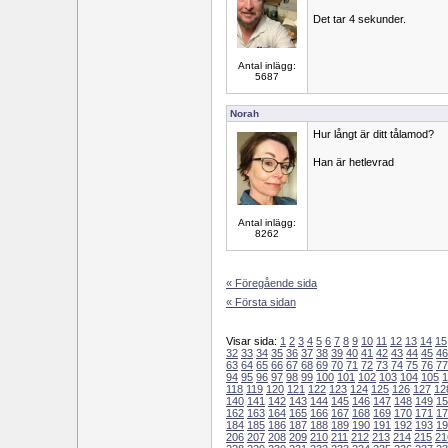
Det tar 4 sekunder.
Antal inlägg:
5687
Norah
Hur långt är ditt tålamod?
Han är hetlevrad
Antal inlägg:
8262
« Föregående sida
« Första sidan
Visar sida:
1
2
3
4
5
6
7
8
9
10
11
12
13
14
15
32
33
34
35
36
37
38
39
40
41
42
43
44
45
46
63
64
65
66
67
68
69
70
71
72
73
74
75
76
77
94
95
96
97
98
99
100
101
102
103
104
105
1
118
119
120
121
122
123
124
125
126
127
12
140
141
142
143
144
145
146
147
148
149
15
162
163
164
165
166
167
168
169
170
171
17
184
185
186
187
188
189
190
191
192
193
19
206
207
208
209
210
211
212
213
214
215
21