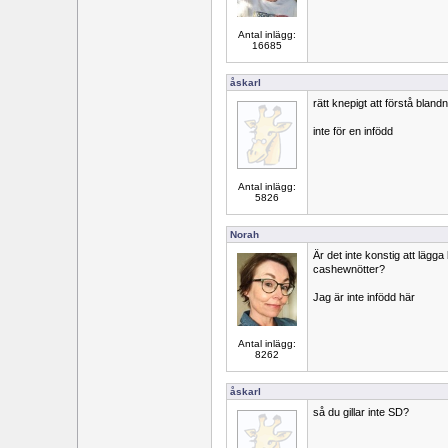
Antal inlägg:
16685
åskarl
rätt knepigt att förstå bla
inte för en infödd
Antal inlägg:
5826
Norah
Är det inte konstig att lägg
cashewnötter?
Jag är inte infödd här
Antal inlägg:
8262
åskarl
så du gillar inte SD?