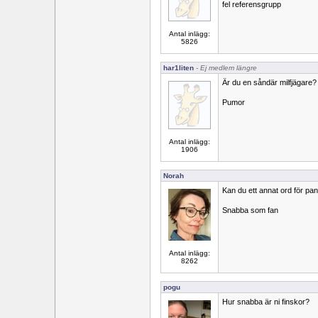
fel referensgrupp
Antal inlägg:
5826
har1liten
- Ej medlem längre
Är du en såndär milfjägare?
Pumor
Antal inlägg:
1906
Norah
Kan du ett annat ord för pan
Snabba som fan
Antal inlägg:
8262
pogu
Hur snabba är ni finskor?