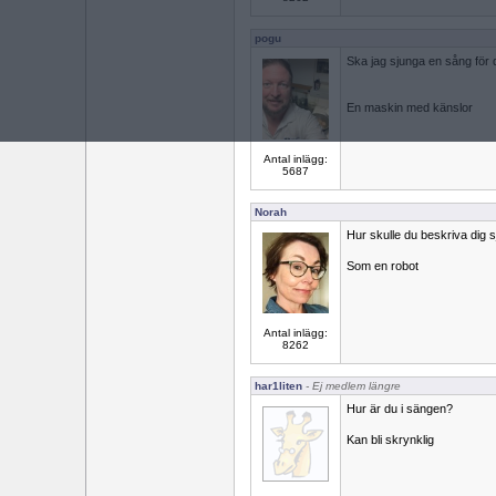
pogu
Ska jag sjunga en sång för 
En maskin med känslor
Antal inlägg:
5687
Norah
Hur skulle du beskriva dig s
Som en robot
Antal inlägg:
8262
har1liten
- Ej medlem längre
Hur är du i sängen?
Kan bli skrynklig