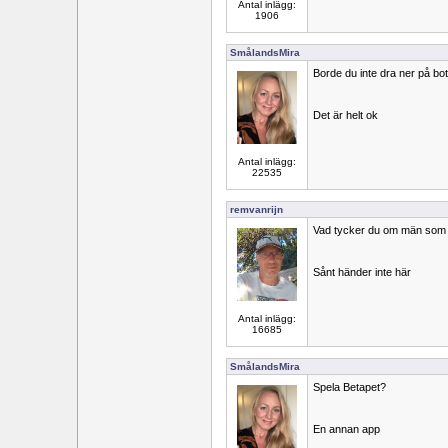
Antal inlägg:
1906
SmålandsMira
Borde du inte dra ner på b
Det är helt ok
Antal inlägg:
22535
remvanrijn
Vad tycker du om män som
Sånt händer inte här
Antal inlägg:
16685
SmålandsMira
Spela Betapet?
En annan app