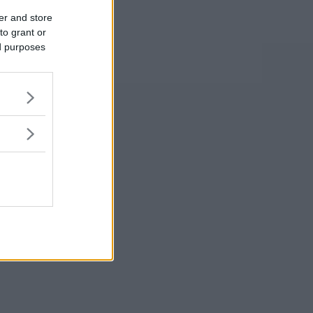
er and store
to grant or
ed purposes