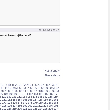
2017-01-13 22:40
man ser i miras själsspegel?
Nästa sida »
Sista sidan »
16
17
18
19
20
21
22
23
24
25
26
27
28
29
30
31
47
48
49
50
51
52
53
54
55
56
57
58
59
60
61
62
78
79
80
81
82
83
84
85
86
87
88
89
90
91
92
93
06
107
108
109
110
111
112
113
114
115
116
117
8
129
130
131
132
133
134
135
136
137
138
139
0
151
152
153
154
155
156
157
158
159
160
161
2
173
174
175
176
177
178
179
180
181
182
183
4
195
196
197
198
199
200
201
202
203
204
205
6
217
218
219
220
221
222
223
224
225
226
227