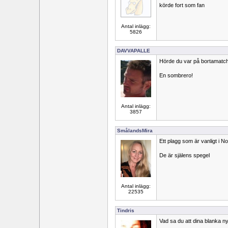
körde fort som fan
Antal inlägg:
5826
DAVVAPALLE
Hörde du var på bortamatch
En sombrero!
Antal inlägg:
3857
SmålandsMira
Ett plagg som är vanligt i 
De är själens spegel
Antal inlägg:
22535
Tindris
Vad sa du att dina blanka n