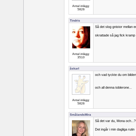
Antal inlägg:
5826
Tindris
Så det slog gnistor mellan er
skrattade så jag fick kramp
Antal inlägg:
3510
åskarl
och vad tyckte du om bilde
och all denna toblerone...
Antal inlägg:
5826
SmålandsMira
Så det var du, Mona och...?
Det ingår i min dagliga rutin