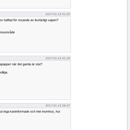
2017-01-13 01:25
lev haffad för resande av livsfarligt vapen?
etensområde
2017-01-13 02:18
toapapper när det gamla är slut?
lliga.
2017-01-13 08:47
lut inga kaninformade och inte inomhus, hur