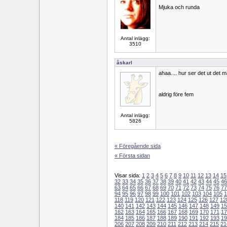
Mjuka och runda
Antal inlägg:
3510
åskarl
ahaa.... hur ser det ut det 
aldrig före fem
Antal inlägg:
5826
« Föregående sida
« Första sidan
Visar sida:
1
2
3
4
5
6
7
8
9
10
11
12
13
14
15
32
33
34
35
36
37
38
39
40
41
42
43
44
45
46
63
64
65
66
67
68
69
70
71
72
73
74
75
76
77
94
95
96
97
98
99
100
101
102
103
104
105
1
118
119
120
121
122
123
124
125
126
127
12
140
141
142
143
144
145
146
147
148
149
15
162
163
164
165
166
167
168
169
170
171
17
184
185
186
187
188
189
190
191
192
193
19
206
207
208
209
210
211
212
213
214
215
21