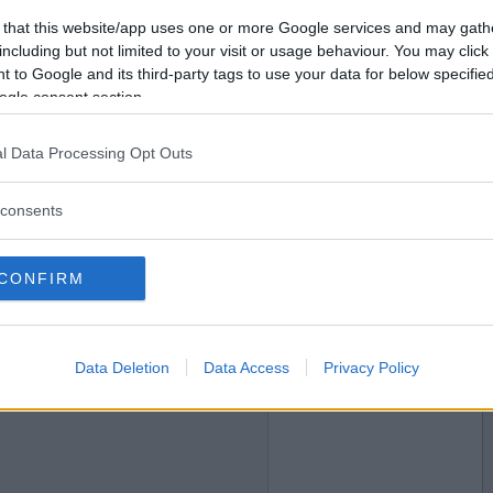
2017-01-12 13:26
Vill du bli
 that this website/app uses one or more Google services and may gath
medlem?
a va så där fräsch trots allt det där...
including but not limited to your visit or usage behaviour. You may click 
 nån miralkelfrukost?
 to Google and its third-party tags to use your data for below specifi
Skapa nytt konto
ogle consent section.
vårt
l Data Processing Opt Outs
2017-01-12 18:11
ar på toa och verkligen försökte pricka rätt?
consents
CONFIRM
2017-01-12 20:07
Data Deletion
Data Access
Privacy Policy
gga leopardklänningen, men att försöka överträffa
 baker-outfit blir väl lite svårt ändå?