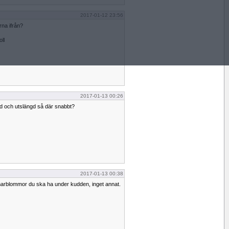
2017-01-12 23:56
na ifrån?
oll
2017-01-13 00:26
pad och utslängd så där snabbt?
2017-01-13 00:38
marblommor du ska ha under kudden, inget annat.