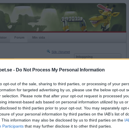
istor
Forum
Min sida
Sök i forumet
Inloggning
rneringar
Användare
et.se -
Do Not Process My Personal Information
Nästa sida »
Lösenord
Sista sidan »
to opt-out of the sale, sharing to third parties, or processing of your per
Kom ihåg mig
2017-01-12 13:13
formation for targeted advertising by us, please use the below opt-out s
Logga in
 precis som oyes och jag, sökte till Farmen, men
r selection. Please note that after your opt-out request is processed y
le ha någon smartare?
eing interest-based ads based on personal information utilized by us or
Glömt ditt lösenord?
 flaska Vademecum
Få ny aktiveringslänk
disclosed to third parties prior to your opt-out. You may separately opt-
losure of your personal information by third parties on the IAB’s list of
. This information may also be disclosed by us to third parties on the
IA
Betapet är gratis!
Participants
that may further disclose it to other third parties.