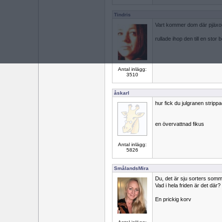
Tindris
Vart kommer dom där pjäxor
rullade ihop den till en stor b
Antal inlägg:
3510
åskarl
hur fick du julgranen strip
en övervattnad fikus
Antal inlägg:
5826
SmålandsMira
Du, det är sju sorters som
Vad i hela friden är det där?
En prickig korv