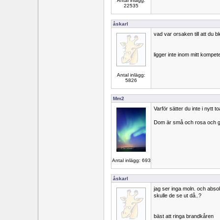
Antal inlägg:
22535
åskarl
vad var orsaken till att du b
ligger inte inom mitt komp
Antal inlägg:
5826
Mm2
Varför sätter du inte i nytt 
Dom är små och rosa och gu
Antal inlägg: 693
åskarl
jag ser inga moln. och abso
skulle de se ut då..?
bäst att ringa brandkåren