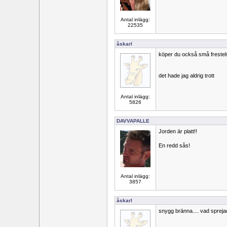
Antal inlägg:
22535
åskarl
köper du också små frestel
det hade jag aldrig trott
Antal inlägg:
5826
DAVVAPALLE
Jorden är platt!!
En redd sås!
Antal inlägg:
3857
åskarl
snygg bränna.... vad sprej