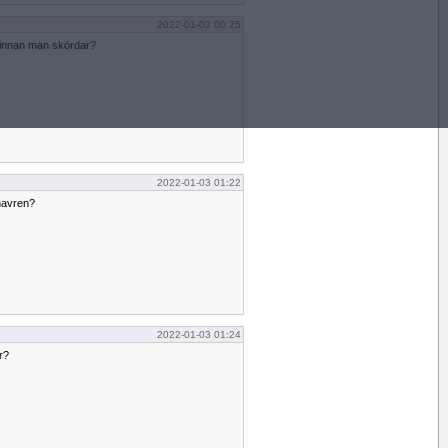
2022-01-03 00:25
 innan man skördar?
2022-01-03 01:22
havren?
2022-01-03 01:24
r?