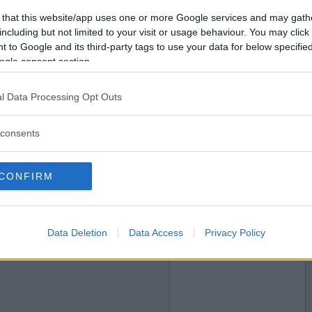
2022-01-02 18:48
Vill du bli
 that this website/app uses one or more Google services and may gath
medlem?
 hjärta?
including but not limited to your visit or usage behaviour. You may click 
 to Google and its third-party tags to use your data for below specifi
Skapa nytt konto
ogle consent section.
l Data Processing Opt Outs
2022-01-02 22:17
consents
vin själv och kryddar med johannesört istället för
CONFIRM
2022-01-02 23:27
Data Deletion
Data Access
Privacy Policy
 Nilsson tävla i OS?