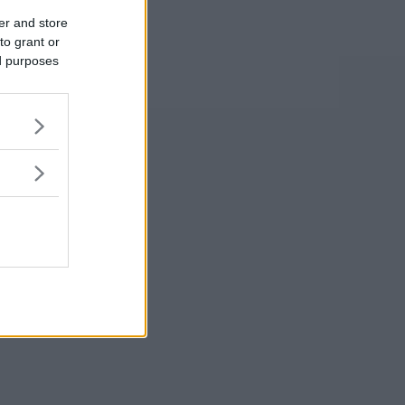
er and store
to grant or
ed purposes