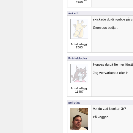
4960
åskarll
skickade du din gubbe på va
låtom oss bedja...
Antal inlägg:
2503
Prärieklocka
Hoppas du på lite mer först
Jag vet varken ut eller in
Antal inlägg:
11487
pellefax
Vet du vad klockan är?
På väggen