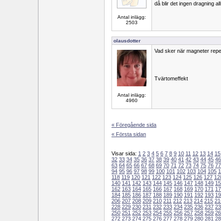
då blir det ingen dragning al
Antal inlägg:
2503
olausdotter
Vad sker när magneter repe
Tvärtomeffekt
Antal inlägg:
4960
« Föregående sida
« Första sidan
Visar sida:
1
2
3
4
5
6
7
8
9
10
11
12
13
14
15
32
33
34
35
36
37
38
39
40
41
42
43
44
45
46
63
64
65
66
67
68
69
70
71
72
73
74
75
76
77
94
95
96
97
98
99
100
101
102
103
104
105
1
118
119
120
121
122
123
124
125
126
127
12
140
141
142
143
144
145
146
147
148
149
15
162
163
164
165
166
167
168
169
170
171
17
184
185
186
187
188
189
190
191
192
193
19
206
207
208
209
210
211
212
213
214
215
21
228
229
230
231
232
233
234
235
236
237
23
250
251
252
253
254
255
256
257
258
259
26
272
273
274
275
276
277
278
279
280
281
28