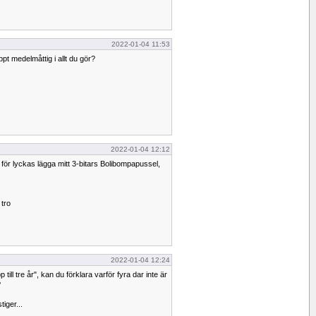
2022-01-04 11:53
pt medelmåttig i allt du gör?
2022-01-04 12:12
 för lyckas lägga mitt 3-bitars Bolibompapussel,
tro
2022-01-04 12:24
till tre år", kan du förklara varför fyra dar inte är
?
iger...