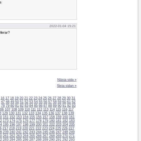
ls
2022-01-04 15:21
llerar?
Nästa sida »
Sista sidan »
16
17
18
19
20
21
22
23
24
25
26
27
28
29
30
31
47
48
49
50
51
52
53
54
55
56
57
58
59
60
61
62
78
79
80
81
82
83
84
85
86
87
88
89
90
91
92
93
06
107
108
109
110
111
112
113
114
115
116
117
8
129
130
131
132
133
134
135
136
137
138
139
0
151
152
153
154
155
156
157
158
159
160
161
2
173
174
175
176
177
178
179
180
181
182
183
4
195
196
197
198
199
200
201
202
203
204
205
6
217
218
219
220
221
222
223
224
225
226
227
8
239
240
241
242
243
244
245
246
247
248
249
0
261
262
263
264
265
266
267
268
269
270
271
2
283
284
285
286
287
288
289
290
291
292
293