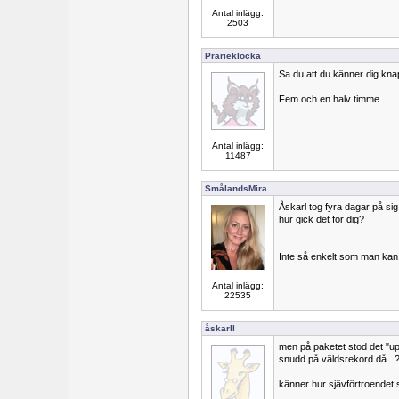
Antal inlägg:
2503
Prärieklocka
Sa du att du känner dig knap
Fem och en halv timme
Antal inlägg:
11487
SmålandsMira
Åskarl tog fyra dagar på sig
hur gick det för dig?
Inte så enkelt som man kan 
Antal inlägg:
22535
åskarll
men på paketet stod det "upp 
snudd på väldsrekord då...
känner hur sjävförtroendet st