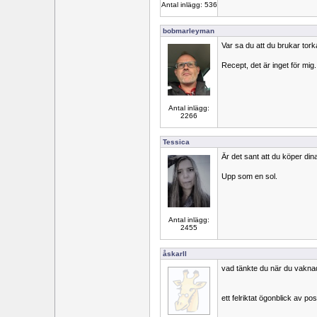
Antal inlägg: 536
bobmarleyman
Var sa du att du brukar tor
Recept, det är inget för mig.
Antal inlägg:
2266
Tessica
Är det sant att du köper dina
Upp som en sol.
Antal inlägg:
2455
åskarll
vad tänkte du när du vakna
ett felriktat ögonblick av po