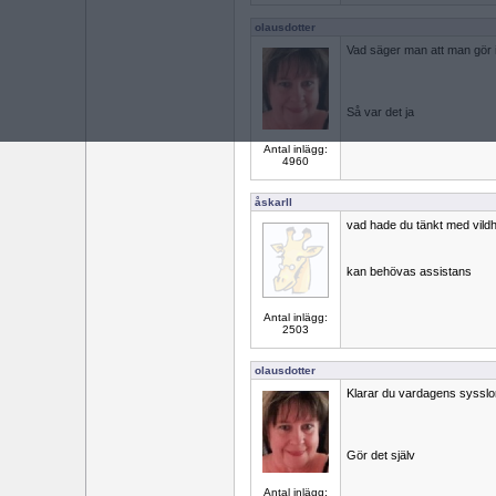
olausdotter
Vad säger man att man gör
Så var det ja
Antal inlägg:
4960
åskarll
vad hade du tänkt med vild
kan behövas assistans
Antal inlägg:
2503
olausdotter
Klarar du vardagens sysslo
Gör det själv
Antal inlägg: