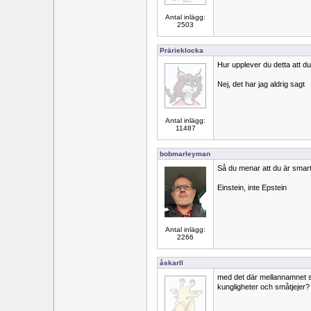
Antal inlägg:
2503
Prärieklocka
Hur upplever du detta att du
Nej, det har jag aldrig sagt
Antal inlägg:
11487
bobmarleyman
Så du menar att du är smart
Einstein, inte Epstein
Antal inlägg:
2266
åskarll
med det där mellannamnet s
kungligheter och småtjejer?