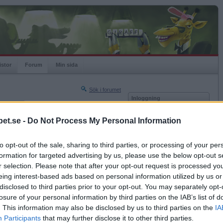
istor
Forum
Min sida
Sök i forumet
Inloggning
rneringar
Användare
et.se -
Do Not Process My Personal Information
Nästa sida »
Lösenord
Sista sidan »
to opt-out of the sale, sharing to third parties, or processing of your per
Kom ihåg mig
2022-01-02 18:46
formation for targeted advertising by us, please use the below opt-out s
Logga in
a profilbild igår?
r selection. Please note that after your opt-out request is processed y
eing interest-based ads based on personal information utilized by us or
Glömt ditt lösenord?
Få ny aktiveringslänk
disclosed to third parties prior to your opt-out. You may separately opt-
losure of your personal information by third parties on the IAB’s list of
. This information may also be disclosed by us to third parties on the
IA
Betapet är gratis!
Participants
that may further disclose it to other third parties.