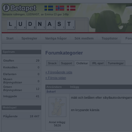
Senaste rullningen, LUDNAST, av Emma-13 gav 149p
Start
Spelregler
Vanliga frågor
Sök medlem
Topplistor
For
Spelrum
Forumkategorier
Giraffen
29
Snack
Support
Ordlekar
IRL-spel
Turneringar
Krokodilen
0
« Föregående sida
Elefanten
0
« Första sidan
Musen
0
Böjningslistan
Grisen
Användare
Inlägg
12
Böjningslistan
åskarl
Inloggade
41
mätt och belåten efter sibyllautsvävningar
Mobilspel
en krypande känsla
Pågående
18 447
Antal inlägg:
5826