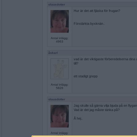
olausdotter
Hur är det att fjäska för frugan?
Förstärkta byxknän..
Antal inlägg:
4963
åskarl
vad är det viktigaste förberedelserna dina
till?
ett stadigt grepp
Antal inlägg:
5826
olausdotter
Jag skulle så gärna vilja bjuda på en flyga
Vad är det jag måste tänka på?
Å hej..
Antal inlägg:
4963