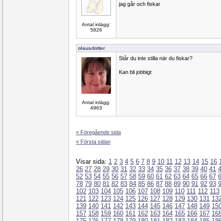
jag går och fiskar
Antal inlägg:
5826
olausdotter
Står du inte stilla när du fiskar?
Kan bli jobbigt
Antal inlägg:
4963
« Föregående sida
« Första sidan
Visar sida:
1
2
3
4
5
6
7
8
9
10
11
12
13
14
15
16
26
27
28
29
30
31
32
33
34
35
36
37
38
39
40
41
52
53
54
55
56
57
58
59
60
61
62
63
64
65
66
67
78
79
80
81
82
83
84
85
86
87
88
89
90
91
92
93
102
103
104
105
106
107
108
109
110
111
112
113
121
122
123
124
125
126
127
128
129
130
131
13
139
140
141
142
143
144
145
146
147
148
149
15
157
158
159
160
161
162
163
164
165
166
167
16
175
176
177
178
179
180
181
182
183
184
185
18