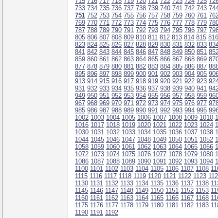
715
716
717
718
719
720
721
722
723
724
725
72
733
734
735
736
737
738
739
740
741
742
743
74
751
752
753
754
755
756
757
758
759
760
761
76
769
770
771
772
773
774
775
776
777
778
779
78
787
788
789
790
791
792
793
794
795
796
797
79
805
806
807
808
809
810
811
812
813
814
815
81
823
824
825
826
827
828
829
830
831
832
833
83
841
842
843
844
845
846
847
848
849
850
851
85
859
860
861
862
863
864
865
866
867
868
869
87
877
878
879
880
881
882
883
884
885
886
887
88
895
896
897
898
899
900
901
902
903
904
905
90
913
914
915
916
917
918
919
920
921
922
923
92
931
932
933
934
935
936
937
938
939
940
941
94
949
950
951
952
953
954
955
956
957
958
959
96
967
968
969
970
971
972
973
974
975
976
977
97
985
986
987
988
989
990
991
992
993
994
995
99
1002
1003
1004
1005
1006
1007
1008
1009
1010
1016
1017
1018
1019
1020
1021
1022
1023
1024
1030
1031
1032
1033
1034
1035
1036
1037
1038
1044
1045
1046
1047
1048
1049
1050
1051
1052
1058
1059
1060
1061
1062
1063
1064
1065
1066
1072
1073
1074
1075
1076
1077
1078
1079
1080
1086
1087
1088
1089
1090
1091
1092
1093
1094
1100
1101
1102
1103
1104
1105
1106
1107
1108
11
1115
1116
1117
1118
1119
1120
1121
1122
1123
11
1130
1131
1132
1133
1134
1135
1136
1137
1138
11
1145
1146
1147
1148
1149
1150
1151
1152
1153
11
1160
1161
1162
1163
1164
1165
1166
1167
1168
11
1175
1176
1177
1178
1179
1180
1181
1182
1183
11
1190
1191
1192