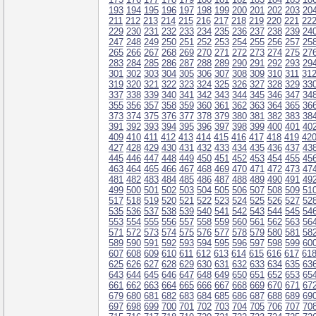
193
194
195
196
197
198
199
200
201
202
203
20
211
212
213
214
215
216
217
218
219
220
221
22
229
230
231
232
233
234
235
236
237
238
239
24
247
248
249
250
251
252
253
254
255
256
257
25
265
266
267
268
269
270
271
272
273
274
275
27
283
284
285
286
287
288
289
290
291
292
293
29
301
302
303
304
305
306
307
308
309
310
311
31
319
320
321
322
323
324
325
326
327
328
329
33
337
338
339
340
341
342
343
344
345
346
347
34
355
356
357
358
359
360
361
362
363
364
365
36
373
374
375
376
377
378
379
380
381
382
383
38
391
392
393
394
395
396
397
398
399
400
401
40
409
410
411
412
413
414
415
416
417
418
419
42
427
428
429
430
431
432
433
434
435
436
437
43
445
446
447
448
449
450
451
452
453
454
455
45
463
464
465
466
467
468
469
470
471
472
473
47
481
482
483
484
485
486
487
488
489
490
491
49
499
500
501
502
503
504
505
506
507
508
509
51
517
518
519
520
521
522
523
524
525
526
527
52
535
536
537
538
539
540
541
542
543
544
545
54
553
554
555
556
557
558
559
560
561
562
563
56
571
572
573
574
575
576
577
578
579
580
581
58
589
590
591
592
593
594
595
596
597
598
599
60
607
608
609
610
611
612
613
614
615
616
617
61
625
626
627
628
629
630
631
632
633
634
635
63
643
644
645
646
647
648
649
650
651
652
653
65
661
662
663
664
665
666
667
668
669
670
671
67
679
680
681
682
683
684
685
686
687
688
689
69
697
698
699
700
701
702
703
704
705
706
707
70