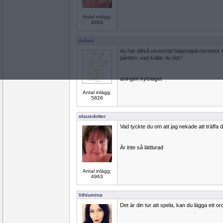
Antal inlägg:
4963
åskarl
du har alltså utvecklat bajamajakonceptet 
gården, vad kallar du det?
aningen kylslaget
Antal inlägg:
5826
olausdotter
Vad tyckte du om att jag nekade att träffa di
Är inte så lättlurad
Antal inlägg:
4963
lithiumina
Det är din tur att spela, kan du lägga ett ord