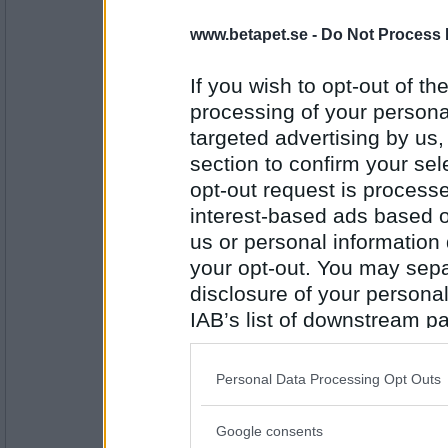
www.betapet.se -
Do Not Process 
Bellarom
- Ej medlem längre
Saknat mig ?
If you wish to opt-out of the
Alldeles för mycket
processing of your personal
targeted advertising by us
Antal inlägg:
4220
section to confirm your sel
opt-out request is proces
olausdotter
Å du har saknat mig ?
interest-based ads based o
Så härligt
us or personal information d
your opt-out. You may separ
disclosure of your personal
Antal inlägg:
4963
IAB’s list of downstream pa
also be disclosed by us to 
Bellarom
- Ej medlem längre
Har du oxå skottat snö i flera dagar ?
Downstream Participants
th
Personal Data Processing Opt Outs
third parties.
Vet inte Im jag håller med
Google consents
Please note that this web