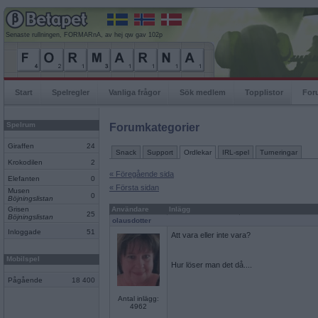
Senaste rullningen, FORMARnA, av hej qw gav 102p
Start
Spelregler
Vanliga frågor
Sök medlem
Topplistor
For
Spelrum
Forumkategorier
Giraffen
24
Snack
Support
Ordlekar
IRL-spel
Turneringar
Krokodilen
2
« Föregående sida
Elefanten
0
« Första sidan
Musen
0
Böjningslistan
Grisen
Användare
Inlägg
25
Böjningslistan
olausdotter
Inloggade
51
Att vara eller inte vara?
Mobilspel
Hur löser man det då....
Pågående
18 400
Antal inlägg:
4962