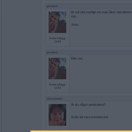
goodie2
Är väl rätt manligt om man åker vita blixten
rep..
Jooo..
Antal inlägg:
1163
goodie2
Eller nej
Antal inlägg:
1163
olausdotter
Är du något ambivalent?
Svårt att vara konsekvent
Antal inlägg: