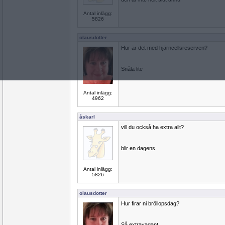
Antal inlägg:
5826
olausdotter
Hur är det med hjärncellsreserven?
Snåla lite
Antal inlägg:
4962
åskarl
vill du också ha extra allt?
blir en dagens
Antal inlägg:
5826
olausdotter
Hur firar ni bröllopsdag?
Så extravagant