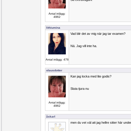
Antal inlägg:
4962
lithiumina
Vad blir det av mig när jag tar examen?
Nä. Jag vill inte ha.
Antal inlägg: 476
olausdotter
Kan jag locka med lite godis?
Sluta tjura nu
Antal inlägg:
4962
åskarl
men du vet väl att jag hellre sitter här und