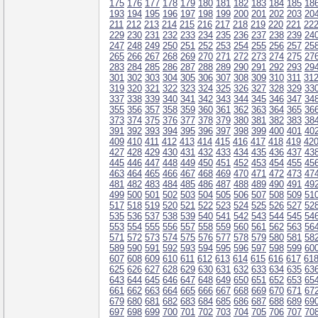
175
176
177
178
179
180
181
182
183
184
185
18
193
194
195
196
197
198
199
200
201
202
203
20
211
212
213
214
215
216
217
218
219
220
221
22
229
230
231
232
233
234
235
236
237
238
239
24
247
248
249
250
251
252
253
254
255
256
257
25
265
266
267
268
269
270
271
272
273
274
275
27
283
284
285
286
287
288
289
290
291
292
293
29
301
302
303
304
305
306
307
308
309
310
311
31
319
320
321
322
323
324
325
326
327
328
329
33
337
338
339
340
341
342
343
344
345
346
347
34
355
356
357
358
359
360
361
362
363
364
365
36
373
374
375
376
377
378
379
380
381
382
383
38
391
392
393
394
395
396
397
398
399
400
401
40
409
410
411
412
413
414
415
416
417
418
419
42
427
428
429
430
431
432
433
434
435
436
437
43
445
446
447
448
449
450
451
452
453
454
455
45
463
464
465
466
467
468
469
470
471
472
473
47
481
482
483
484
485
486
487
488
489
490
491
49
499
500
501
502
503
504
505
506
507
508
509
51
517
518
519
520
521
522
523
524
525
526
527
52
535
536
537
538
539
540
541
542
543
544
545
54
553
554
555
556
557
558
559
560
561
562
563
56
571
572
573
574
575
576
577
578
579
580
581
58
589
590
591
592
593
594
595
596
597
598
599
60
607
608
609
610
611
612
613
614
615
616
617
61
625
626
627
628
629
630
631
632
633
634
635
63
643
644
645
646
647
648
649
650
651
652
653
65
661
662
663
664
665
666
667
668
669
670
671
67
679
680
681
682
683
684
685
686
687
688
689
69
697
698
699
700
701
702
703
704
705
706
707
70