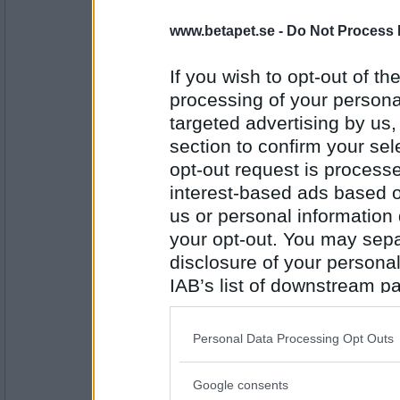
4962
www.betapet.se -
Do Not Process 
lithiumina
Hur tänker du om jag säger att du känns 
If you wish to opt-out of the
processing of your personal
Ja, tänkte ungefär så ja.
targeted advertising by us
Antal inlägg: 476
section to confirm your sel
opt-out request is proces
olausdotter
interest-based ads based o
Men att du skulle få träffa en sån charmig t
us or personal information d
Förstår dina tankegångar
your opt-out. You may separ
disclosure of your personal
Antal inlägg:
4962
IAB’s list of downstream pa
also be disclosed by us to 
lithiumina
Downstream Participants
th
Tänk att få vara dig bara en enda dag?
Personal Data Processing Opt Outs
third parties.
Det är på min bucket list.
Google consents
Please note that this web