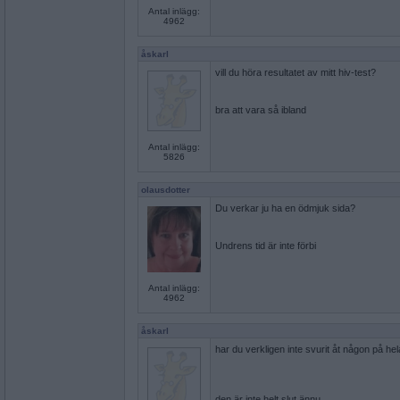
Antal inlägg:
4962
åskarl
vill du höra resultatet av mitt hiv-test?
bra att vara så ibland
Antal inlägg:
5826
olausdotter
Du verkar ju ha en ödmjuk sida?
Undrens tid är inte förbi
Antal inlägg:
4962
åskarl
har du verkligen inte svurit åt någon på he
den är inte helt slut ännu