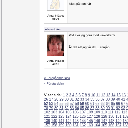
lukta på den här
Antal inlägg:
5826
olausdotter
Vad ska jag göra med vinkorken?
Är det allt jag får det ...snåljåp
Antal inlägg:
4962
« Föregående sida
« Första sidan
Visar sida:
1
2
3
4
5
6
7
8
9
10
11
12
13
14
15
16
26
27
28
29
30
31
32
33
34
35
36
37
38
39
40
41
52
53
54
55
56
57
58
59
60
61
62
63
64
65
66
67
78
79
80
81
82
83
84
85
86
87
88
89
90
91
92
93
102
103
104
105
106
107
108
109
110
111
112
113
121
122
123
124
125
126
127
128
129
130
131
13
139
140
141
142
143
144
145
146
147
148
149
15
157
158
159
160
161
162
163
164
165
166
167
16