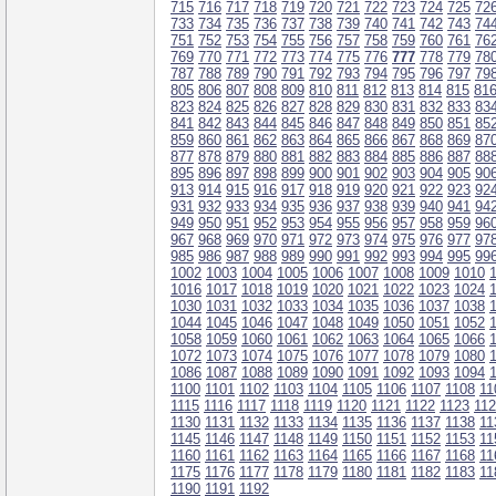
715
716
717
718
719
720
721
722
723
724
725
72
733
734
735
736
737
738
739
740
741
742
743
74
751
752
753
754
755
756
757
758
759
760
761
76
769
770
771
772
773
774
775
776
777
778
779
78
787
788
789
790
791
792
793
794
795
796
797
79
805
806
807
808
809
810
811
812
813
814
815
81
823
824
825
826
827
828
829
830
831
832
833
83
841
842
843
844
845
846
847
848
849
850
851
85
859
860
861
862
863
864
865
866
867
868
869
87
877
878
879
880
881
882
883
884
885
886
887
88
895
896
897
898
899
900
901
902
903
904
905
90
913
914
915
916
917
918
919
920
921
922
923
92
931
932
933
934
935
936
937
938
939
940
941
94
949
950
951
952
953
954
955
956
957
958
959
96
967
968
969
970
971
972
973
974
975
976
977
97
985
986
987
988
989
990
991
992
993
994
995
99
1002
1003
1004
1005
1006
1007
1008
1009
1010
1016
1017
1018
1019
1020
1021
1022
1023
1024
1030
1031
1032
1033
1034
1035
1036
1037
1038
1044
1045
1046
1047
1048
1049
1050
1051
1052
1058
1059
1060
1061
1062
1063
1064
1065
1066
1072
1073
1074
1075
1076
1077
1078
1079
1080
1086
1087
1088
1089
1090
1091
1092
1093
1094
1100
1101
1102
1103
1104
1105
1106
1107
1108
11
1115
1116
1117
1118
1119
1120
1121
1122
1123
11
1130
1131
1132
1133
1134
1135
1136
1137
1138
11
1145
1146
1147
1148
1149
1150
1151
1152
1153
11
1160
1161
1162
1163
1164
1165
1166
1167
1168
11
1175
1176
1177
1178
1179
1180
1181
1182
1183
11
1190
1191
1192